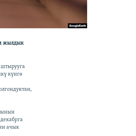
ым жылдык
аштырууга
нкү күнгө
олгондуктан,
гынын
-декабрга
ин ачык