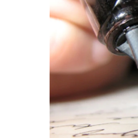
ЭЖЕ-СИҢДИЛЕР
АЗАТТЫК+
ЫҢГАЙСЫЗ СУРООЛОР