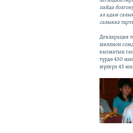
легалдаштыры
пайда болгон
ал адам салы
салыкка тар
Декларация т
миллион сомд
кызматын ган
түрдө 450 ми
мүлкүн 45 ми