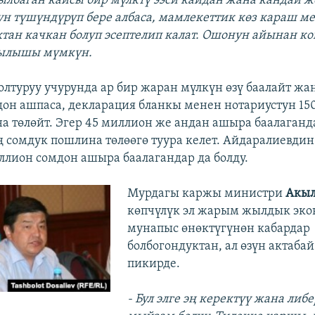
лбаган кайсы бир мүлктү ээси кайдан жана кандай ж
ун түшүндүрүп бере албаса, мамлекеттик көз караш м
ктан качкан болуп эсептелип калат. Ошонун айынан к
тылышы мүмкүн.
олтуруу учурунда ар бир жаран мүлкүн өзү баалайт жа
он ашпаса, декларация бланкы менен нотариустун 15
а төлөйт. Эгер 45 миллион же андан ашыра баалаганд
ң сомдук пошлина төлөөгө туура келет. Айдаралиевди
ллион сомдон ашыра баалагандар да болду.
Мурдагы каржы министри
Акыл
көпчүлүк эл жарым жылдык эк
мунапыс өнөктүгүнөн кабардар
болбогондуктан, ал өзүн актаба
пикирде.
- Бул элге эң керектүү жана либ