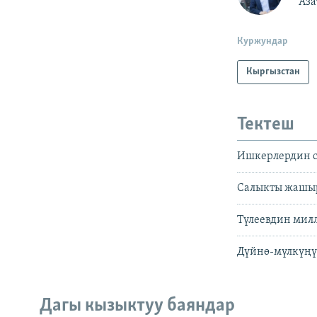
"Аз
Куржундар
Кыргызстан
Тектеш
Ишкерлердин с
Салыкты жашыр
Түлеевдин милл
Дүйнө-мүлкүңү
Дагы кызыктуу баяндар