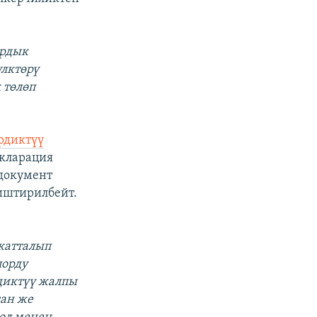
ардык
лктөрү
 төлөп
рдиктүү
кларация
 документ
риштирилбейт.
 катталып
лорду
рдиктүү жалпы
ган же