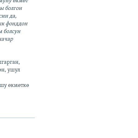
муну өкмөт
ы болгон
ин да,
ык фонддон
м болсун
начар
ыгарган,
өн, ушул
ушу өкмөткө