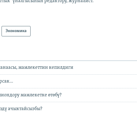
аттык" үналгысынын редактору, журналист.
Экономика
анаасы, мамлекеттин кепилдиги
сак...
иондору мамлекетке өтөбү?
здү ачыктайсызбы?