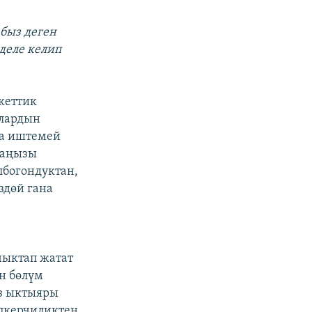
абыз деген
 деле келип
кеттик
улардын
да иштемей
маңызы
богондуктан,
здөй гана
чыктап жатат
н бөлүм
з ыктыяры
пкерчиликтен