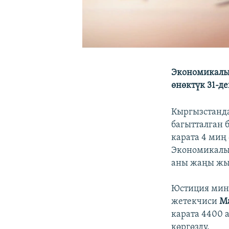
Экономикалы
өнөктүк 31-де
Кыргызстанда
багытталган 
карата 4 миң
Экономикалык
аны жаңы жыл
Юстиция мин
жетекчиси
Ма
карата 4400
көргөздү.