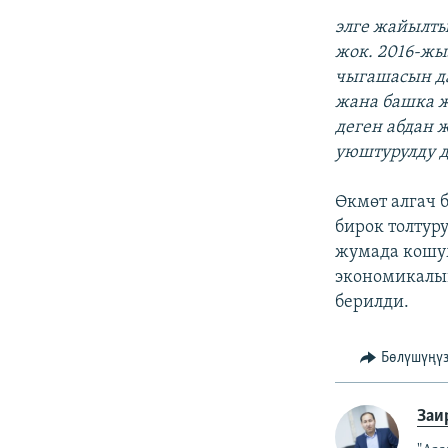
элге жайылты
жок. 2016-жы
чыгашасын да
жана башка ж
деген абдан 
уюштурулду 
Өкмөт алгач 
бирок толтур
жумада кошум
экономикалык
берилди.
Бөлүшүңү
Заи