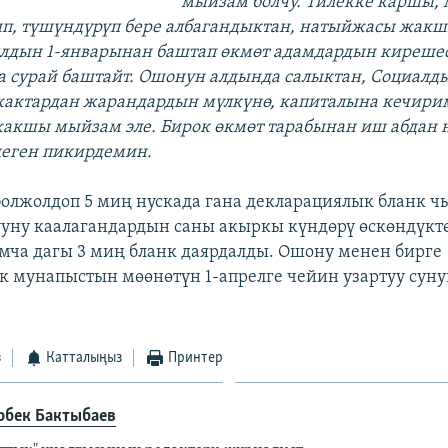
мыйзам болчу. Тилекке каршы, 
п, түшүндүрүп бере албагандыктан, натыйжасы жакш
лдын 1-январынан баштап өкмөт адамдардын кирешес
 сурай баштайт. Ошонун алдында салыктан, Социалд
актардан жарандардын мүлкүнө, капиталына кечири
жакшы мыйзам эле. Бирок өкмөт тарабынан иш абдан 
деген пикирдемин.
болжолдоп 5 миң нускада гана декларациялык бланк ч
ууну каалагандардын саны акыркы күндөрү өскөндүкт
ча дагы 3 миң бланк даярдалды. Ошону менен бирге
 мунапыстын мөөнөтүн 1-апрелге чейин узартуу сун
з
Катталыңыз
Принтер
рбек Бактыбаев