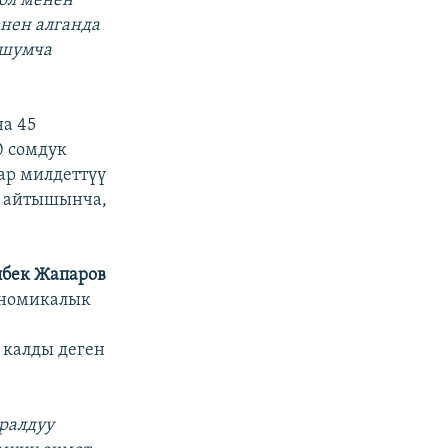
ол менен
енен алганда
ошумча
на 45
0 сомдук
ар милдеттүү
н айтышынча,
бек Жапаров
ономикалык
й калды деген
ералдуу