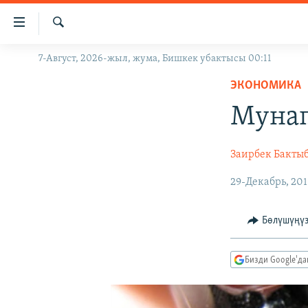
Линктер
Мазмунга
өтүңүз
Издөө
7-Август, 2026-жыл, жума, Бишкек убактысы 00:11
ЖАҢЫЛЫКТАР
Навигацияга
өтүңүз
ЭКОНОМИКА
КЫРГЫЗСТАН
Издөөгө
Мунап
ДҮЙНӨ
КЫРГЫЗСТАН
салыңыз
УКРАИНА
САЯСАТ
ДҮЙНӨ
Заирбек Бакты
АТАЙЫН ИЛИКТӨӨ
ЭКОНОМИКА
БОРБОР АЗИЯ
29-Декабрь, 201
ТВ ПРОГРАММАЛАР
МАДАНИЯТ
ПОДКАСТ
БҮГҮН АЗАТТЫКТА
Бөлүшүңү
ӨЗГӨЧӨ ПИКИР
ЭКСПЕРТТЕР ТАЛДАЙТ
БИЗ ЖАНА ДҮЙНӨ
Бизди Google'д
ДАНИСТЕ