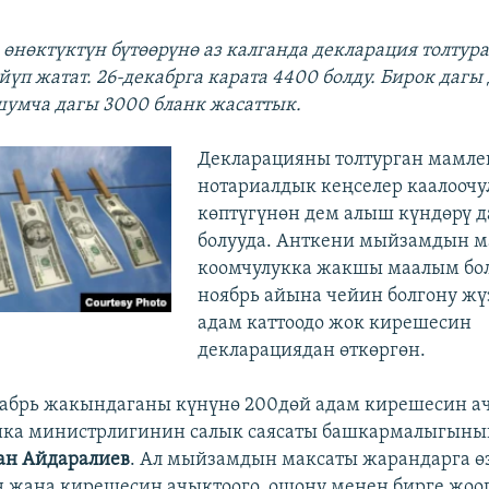
, өнөктүктүн бүтөөрүнө аз калганда декларация толтур
үп жатат. 26-декабрга карата 4400 болду. Бирок дагы
умча дагы 3000 бланк жасаттык.
Декларацияны толтурган мамле
нотариалдык кеңселер каалооч
көптүгүнөн дем алыш күндөрү 
болууда. Анткени мыйзамдын 
коомчулукка жакшы маалым бол
ноябрь айына чейин болгону жү
адам каттоодо жок кирешесин
декларациядан өткөргөн.
кабрь жакындаганы күнүнө 200дөй адам кирешесин а
ика министрлигинин салык саясаты башкармалыгыны
ан Айдаралиев
. Ал мыйзамдын максаты жарандарга ө
 жана кирешесин ачыктоого, ошону менен бирге жоо