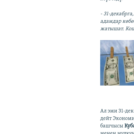
- 31-декабрга
адамдар көбөй
жатышат. Кош
Ал эми 31-де
дейт Эконом
башчысы
Куб
менен мүлкүн