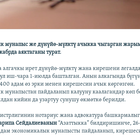
к мунапыс же дүнүйө-мүлктү ачыкка чыгарган жар
кабрда аяктаганы турат.
 алгачкы ирет дүнүйө-мүлктү жана кирешени легалд
бул иш-чара 1-июлда башталган. Анын алкагында бүгү
 400 адам өз эрки менен кирешесин ачык көргөзгөн.
 мунапыстан пайдаланып калууну каалагандар көп б
дан кийин да узартуу сунушу өкмөткө берилди.
истрлигинин нотариус жана адвокатура башкармалы
рипа Сейдалиеванын
“Азаттыкка” билдиришинче, 26
 адам экономикалык мунапысты пайдаланып, кирешес