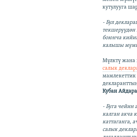
кутулууга шар
- Бул деклар
текшерүүдөн 
боюнча кийин
калышы мүмк
Мүлктү жана
салык деклар
мамлекеттик 
декларанттын
Кубан Айдара
- Буга чейин
калган акча 
каттаганга, 
салык деклар