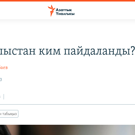
ыстан ким пайдаланды
баев
3
з
ан табыңыз