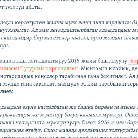
т түзөрүн айтты.
ацияда көрсөтүлгөн жалпы мүлк жана акча каражаты б
куткарылат. Ал эми легалдаштырбаган адамдардын мү
 кандайдыр бир маселелер чыгып, орто жолдон салык
үн.
 капиталды легалдаштыруу 2016-жылы башталуучу
"Би
ациясын" утурлай киргизилген.
Мыйзамга ылайык, де
нотариалдык кеңселер тарабынан гана бекитилет. Ал
 өзүндө гана сакталат, мазмуну эч ким тарабынан те
лиев:
 адамдын өзүнө катталбаган же башка бирөөнүн атына
каражаттары же мүлктөрү болуп калышы мүмкүн. Ошо
ачыкка чыгарганга мүмкүнчүлүк болот. 2016-жылы би
ациясына өтөбүз. Ошол маалда декларация толтурулба