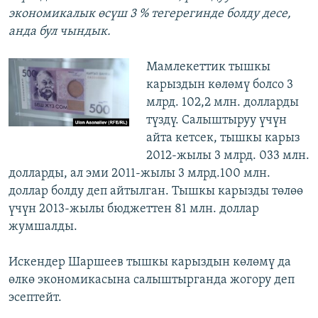
экономикалык өсүш 3 % тегерегинде болду десе,
анда бул чындык.
Мамлекеттик тышкы
карыздын көлөмү болсо 3
млрд. 102,2 млн. долларды
түздү. Салыштыруу үчүн
айта кетсек, тышкы карыз
2012-жылы 3 млрд. 033 млн.
долларды, ал эми 2011-жылы 3 млрд.100 млн.
доллар болду деп айтылган. Тышкы карызды төлөө
үчүн 2013-жылы бюджеттен 81 млн. доллар
жумшалды.
Искендер Шаршеев тышкы карыздын көлөмү да
өлкө экономикасына салыштырганда жогору деп
эсептейт.