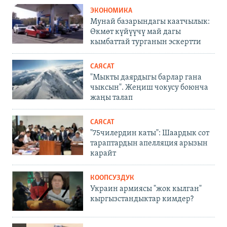
ЭКОНОМИКА
Мунай базарындагы каатчылык:
Өкмөт күйүүчү май дагы
кымбаттай турганын эскертти
САЯСАТ
"Мыкты даярдыгы барлар гана
чыксын". Жеңиш чокусу боюнча
жаңы талап
САЯСАТ
"75чилердин каты": Шаардык сот
тараптардын апелляция арызын
карайт
КООПСУЗДУК
Украин армиясы "жок кылган"
кыргызстандыктар кимдер?