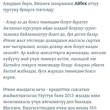
Алардын бири, Бишкек шаарынын
Айбек
аттуу
тургуну буларга токтолду:
- Азыр аз да болсо төмөндөө болуп баратат.
Акчанын курсунун өйдө-ылдый болушу суроо-
талапка байланыштуу болот да, бул деген базар.
Өткөн жыл этегинде доллардын массасы сыртка
көп чыгарылып, колдо доллар жок болуп калды
окшойт. Ар кайсы максаттарга жумшалды, мисалы
күйүүчү май үчүн төлөнүп кетти, ошондой эле
Кытайга товарга төлөгөндөр болду. Азыркы убакта
Кытай жабылды, буга жараша төмөндөө болсо
керек.
Өткөн жылдагы акча - кредиттик саясатын
жыйынтыктаган Улуттук банк 2013-жылды өлкө
экономикасы үчүн ийгиликтүү деп баалады.
Маселен, Кыргызстандын ички дүң өнүмү 350