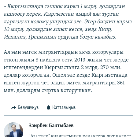
- Кыргызстанда тышкы карыз 1 млрд. доллардан
ашпоосу керек. Кыргызстан чыдай ала турган
карыздын көлөмү ушундай эле. Эгер биздин карыз
10 млрд. доллардан ашып кетсе, анда Кипр,
Испания, Грециянын ордунда болуп калабыз.
Ал эми эмгек мигранттардын акча которуулары
өткөн жылы 8 пайызга өстү. 2013-жылы чет жерде
иштегендерден Кыргызстанга 2 млрд. 270 млн.
доллар которулган. Ошол эле кезде Кыргызстанда
иштеп жүргөн чет элдик эмгек мигранттары 361
млн. долларды сыртка которушкан.
Бөлүшүңүз
Катталыңыз
Заирбек Бактыбаев
"Азаттык" үналгысынын редактору, журналист.