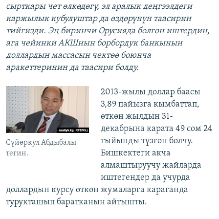
сырткары чет өлкөдөгү, эл аралык деңгээлдеги
каржылык кубулуштар да өздөрүнүн таасирин
тийгизди. Эң биринчи Орусияда болгон иштердин,
ага чейинки АКШнын борбордук банкынын
доллардын массасын чектөө боюнча
аракеттеринин да таасири болду.
2013-жылы доллар баасы
3,89 пайызга кымбаттап,
өткөн жылдын 31-
декабрына карата 49 сом 24
тыйынды түзгөн болчу.
Сүйөркул Абдыбалы
Бишкектеги акча
тегин.
алмаштыруучу жайларда
иштегендер да учурда
доллардын курсу өткөн жумаларга караганда
турукташып баратканын айтышты.