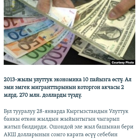
ОНЛАЙН ШЕРИНЕ
ЭЖЕ-СИҢДИЛЕР
АЗАТТЫК+
ЫҢГАЙСЫЗ СУРООЛОР
ЭЕ/АРнун бардык сайттары
2013-жылы улуттук экономика 10 пайызга өстү. Ал
эми эмгек мигранттарынын которгон акчасы 2
млрд. 270 млн. долларды түздү.
Бул тууралуу 28-январда Кыргызстандын Улуттук
банкы өткөн жылдын жыйынтыгын чыгарып
жатып билдирди. Ошондой эле жыл башынан бери
АКШ долларынын сомго карата өсүү себебин