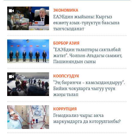
ЭКОНОМИКА
ЕАЭБдин жыйыны: Кыргыз
өкмөтү азык-түлүктүн баасына
тынчсызданат
БОРБОР АЗИЯ
"ЕАЭБдин талаптары сакталбай
жатат". Чолпон-Атадагы саммит,
Пашиняндын сыны
КООПСУЗДУК
"Эң биринчи – камсыздандыруу".
Бийик чокуларга чыгуу үчүн
жаңы талап
КОРРУПЦИЯ
Гемодиализ чыры: акча
маркумдарга да которулганбы?