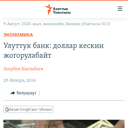
Линктер
Мазмунга
өтүңүз
9-Август, 2026-жыл, жекшемби, Бишкек убактысы 01:17
Навигацияга
ЖАҢЫЛЫКТАР
өтүңүз
ЭКОНОМИКА
КЫРГЫЗСТАН
Издөөгө
Улуттук банк: доллар кескин
салыңыз
ДҮЙНӨ
КЫРГЫЗСТАН
жогорулабайт
УКРАИНА
САЯСАТ
ДҮЙНӨ
Заирбек Бактыбаев
АТАЙЫН ИЛИКТӨӨ
ЭКОНОМИКА
БОРБОР АЗИЯ
29-Январь, 2014
ТВ ПРОГРАММАЛАР
МАДАНИЯТ
ПОДКАСТ
БҮГҮН АЗАТТЫКТА
Бөлүшүңүз
ӨЗГӨЧӨ ПИКИР
ЭКСПЕРТТЕР ТАЛДАЙТ
Бизди Google'дан табыңыз
БИЗ ЖАНА ДҮЙНӨ
Русский
ДАНИСТЕ