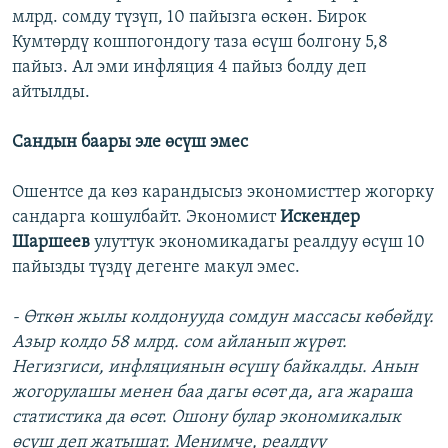
млрд. сомду түзүп, 10 пайызга өскөн. Бирок
Кумтөрдү кошпогондогу таза өсүш болгону 5,8
пайыз. Ал эми инфляция 4 пайыз болду деп
айтылды.
Сандын баары эле өсүш эмес
Ошентсе да көз карандысыз экономисттер жогорку
сандарга кошулбайт. Экономист
Искендер
Шаршеев
улуттук экономикадагы реалдуу өсүш 10
пайызды түздү дегенге макул эмес.
- Өткөн жылы колдонууда сомдун массасы көбөйдү.
Азыр колдо 58 млрд. сом айланып жүрөт.
Негизгиси, инфляциянын өсүшү байкалды. Анын
жогорулашы менен баа дагы өсөт да, ага жараша
статистика да өсөт. Ошону булар экономикалык
өсүш деп жатышат. Менимче, реалдуу