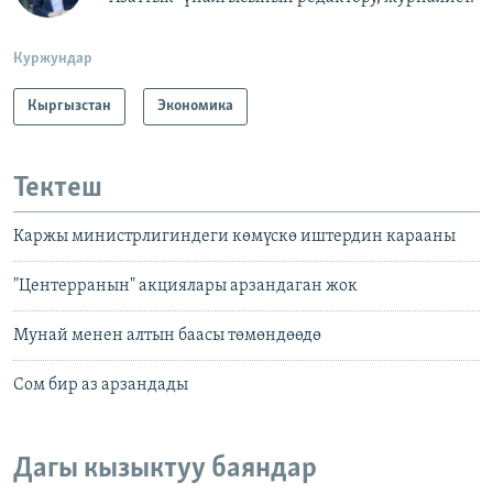
Куржундар
Кыргызстан
Экономика
Тектеш
Каржы министрлигиндеги көмүскө иштердин карааны
"Центерранын" акциялары арзандаган жок
Мунай менен алтын баасы төмөндөөдө
Сом бир аз арзандады
Дагы кызыктуу баяндар