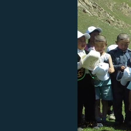
ЭЖЕ-СИҢДИЛЕР
АЗАТТЫК+
ЫҢГАЙСЫЗ СУРООЛОР