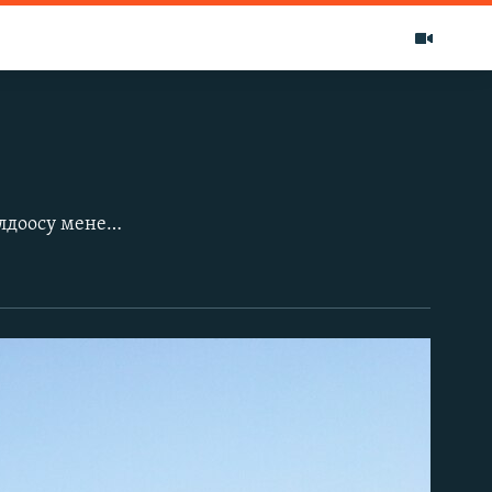
Нарындагы Долон жана Эки-Оттук жайлоолорунда эл аралык уюмдардын колдоосу менен малчылардын балдары үчүн уникалдуу бала бакчалар иштеп жатат. Боз үйдөгү бул бакчалар саат 9дан түшкү 12ге дейре иштеп, 3 жаштан 14 жашка чейинки балдарды кабыл алат. "Роза Отунбаеванын демилгелери" фонду менен ЮНИСЕФтин биргелешкен "Билим кербени" долбоорунун алкагында 30-31-июлда Кыргызстандын башка аймактарындагы билим берүү адистери жайлоодогу бала бакчалардын иши менен таанышты.