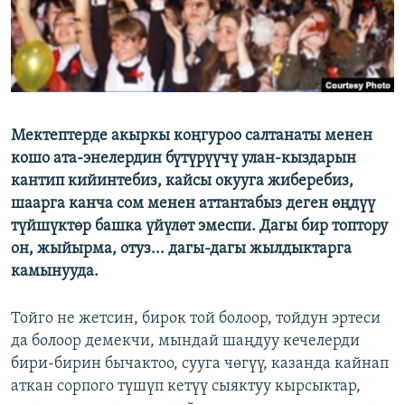
ОНЛАЙН ШЕРИНЕ
ЭЖЕ-СИҢДИЛЕР
АЗАТТЫК+
ЫҢГАЙСЫЗ СУРООЛОР
Мектептерде акыркы коңгуроо салтанаты менен
ЭЕ/АРнун бардык сайттары
кошо ата-энелердин бүтүрүүчү улан-кыздарын
кантип кийинтебиз, кайсы окууга жиберебиз,
шаарга канча сом менен аттантабыз деген өңдүү
түйшүктөр башка үйүлөт эмеспи. Дагы бир топтору
он, жыйырма, отуз... дагы-дагы жылдыктарга
камынууда.
Тойго не жетсин, бирок той болоор, тойдун эртеси
да болоор демекчи, мындай шаңдуу кечелерди
бири-бирин бычактоо, сууга чөгүү, казанда кайнап
аткан сорпого түшүп кетүү сыяктуу кырсыктар,