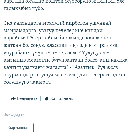
каргаша окуялар коштой жүрөөрүнө жакынкы эле
тарыхыбыз күбө.
Сиз календарга ырасмий кирбеген ушундай
майрамдарга, узатуу кечелерине кандай
карайсыз? Эгер кайсы бир жылдыкка жөнөп
жаткан болсоңуз, классташыңыздын кырсыкка
учурабашы үчүн эмне кыласыз? Уулуңуз же
кызыңыз мектепти бүтүп жаткан болсо, аны каякка
кантип узатканы жатасыз? - "Азаттык” бул жолу
окурмандарын ушул маселелердин тегерегинде ой
бөлүшүүгө чакырат.
Бөлүшүңүз
Катталыңыз
Куржундар
Кыргызстан