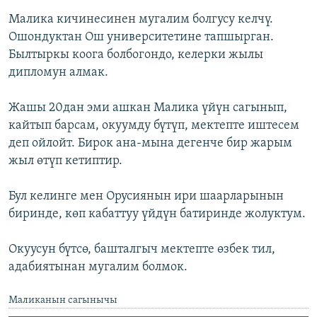
Малика кичинесинен мугалим болгусу келчү.
Ошондуктан Ош университетине тапшырган.
Былтыркы коога болбогондо, келерки жылы
дипломун алмак.
Жашы 20дан эми ашкан Малика үйүн сагынып,
кайтып барсам, окуумду бүтүп, мектепте иштесем
деп ойлойт. Бирок ана-мына дегенче бир жарым
жыл өтүп кетиптир.
Бул келинге мен Орусиянын ири шаарларынын
биринде, көп кабаттуу үйдүн батиринде жолуктум.
Окуусун бүтсө, башталгыч мектепте өзбек тил,
адабиятынан мугалим болмок.
Маликанын сагынычы