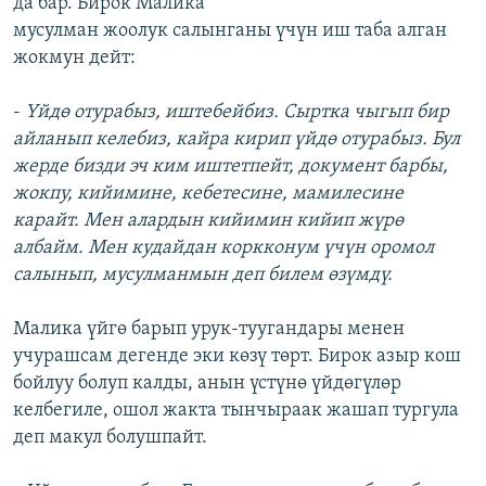
да бар. Бирок Малика
мусулман жоолук салынганы үчүн иш таба алган
жокмун дейт:
-
Үйдө отурабыз, иштебейбиз. Сыртка чыгып бир
айланып келебиз, кайра кирип үйдө отурабыз. Бул
жерде бизди эч ким иштетпейт, документ барбы,
жокпу, кийимине, кебетесине, мамилесине
карайт. Мен алардын кийимин кийип жүрө
албайм. Мен кудайдан коркконум үчүн оромол
салынып, мусулманмын деп билем өзүмдү.
Малика үйгө барып урук-туугандары менен
учурашсам дегенде эки көзү төрт. Бирок азыр кош
бойлуу болуп калды, анын үстүнө үйдөгүлөр
келбегиле, ошол жакта тынчыраак жашап тургула
деп макул болушпайт.