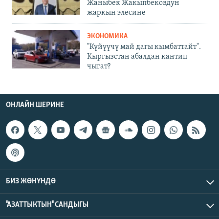
Жаныбек Жакыпбековдун
жаркын элесине
ЭКОНОМИКА
"Күйүүчү май дагы кымбаттайт".
Кыргызстан абалдан кантип
чыгат?
ОНЛАЙН ШЕРИНЕ
БИЗ ЖӨНҮНДӨ
"АЗАТТЫКТЫН" САНДЫГЫ