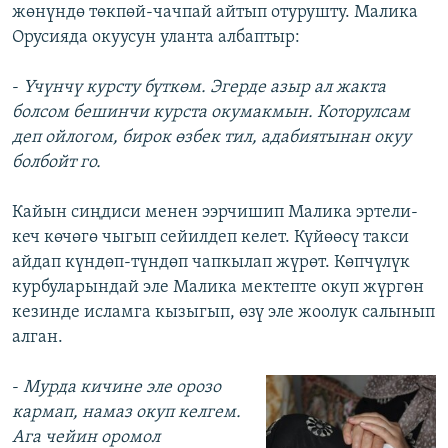
жөнүндө төкпөй-чачпай айтып отурушту. Малика
Орусияда окуусун уланта албаптыр:
-
Үчүнчү курсту бүткөм. Эгерде азыр ал жакта
болсом бешинчи курста окумакмын. Которулсам
деп ойлогом, бирок өзбек тил, адабиятынан окуу
болбойт го.
Кайын сиңдиси менен ээрчишип Малика эртели-
кеч көчөгө чыгып сейилдеп келет. Күйөөсү такси
айдап күндөп-түндөп чапкылап жүрөт. Көпчүлүк
курбуларындай эле Малика мектепте окуп жүргөн
кезинде исламга кызыгып, өзү эле жоолук салынып
алган.
-
Мурда кичине эле орозо
кармап, намаз окуп келгем.
Ага чейин оромол