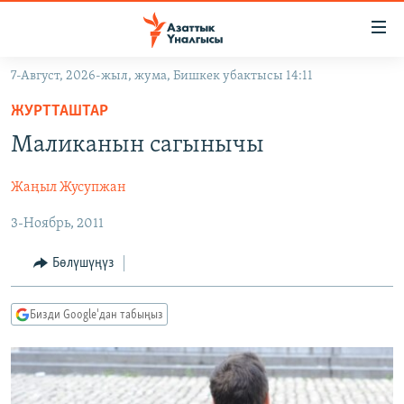
Линктер
Мазмунга
өтүңүз
7-Август, 2026-жыл, жума, Бишкек убактысы 14:11
Навигацияга
ЖАҢЫЛЫКТАР
өтүңүз
ЖУРТТАШТАР
КЫРГЫЗСТАН
Издөөгө
Маликанын сагынычы
салыңыз
ДҮЙНӨ
КЫРГЫЗСТАН
Жаңыл Жусупжан
УКРАИНА
САЯСАТ
ДҮЙНӨ
3-Ноябрь, 2011
АТАЙЫН ИЛИКТӨӨ
ЭКОНОМИКА
БОРБОР АЗИЯ
ТВ ПРОГРАММАЛАР
МАДАНИЯТ
Бөлүшүңүз
ПОДКАСТ
БҮГҮН АЗАТТЫКТА
Бизди Google'дан табыңыз
ӨЗГӨЧӨ ПИКИР
ЭКСПЕРТТЕР ТАЛДАЙТ
БИЗ ЖАНА ДҮЙНӨ
Русский
ДАНИСТЕ