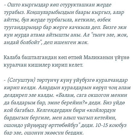
- Ошто кыргыздар көп отурукташкан жерде
турабыз. Коңшуларыбыздын баары кыргыз, алар
айтты, бул жерде турбагыла, кеткиле, өзбек
туугандарыңар бар жерге качкыла деп. Бизге эки
күн мурда атама айтышты аны. Ал "тынч эле, жок,
андай болбойт", деп ишенген жок.
Калаба башталгандан көп өтпөй Маликанын үйүнө
куралчан кишилер кирип келет.
-
(Согуштун) төртүнчү күнү үйүбүзгө куралчандар
кирип келди. Алардын куралдарын көрүп чоң апам
делдиреп эле калды. «Балам, сага окшогон менин
да балдарым бар, эмне берейин?» деди. Биз үйдө
кой багабыз. Келгендердин бири «койлордун
бардыгын бергиле, мен алып чыгып кетейин,
ошондо үйүңөрдү өрттөбөйбүз" деди. 10-15 коюбуз
бар эле, ошонун экөөсүн бердик.