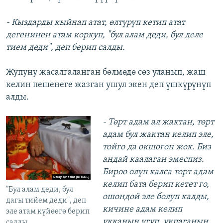
- Кыздарды кыйнап атат, өлтүрүп кетип атат
дегенинен атам коркуп, "бул алам деди, бул деле
тием деди", деп берип салды.
Жупуну жасалгаланган бөлмөдө сөз уланып, жаш
келин пешенеге жазган ушул экен деп үшкүрүнүп
алды.
- Төрт адам ал жактан, төрт
адам бул жактан келип эле,
тойго да окшогон жок. Биз
андай каалаган эмеспиз.
Бирөө өлүп калса төрт адам
келип бата берип кетет го,
"Бул алам деди, бул
ошондой эле болуп калды,
дагы тийем деди", деп
кичине адам келип
эле атам күйөөгө берип
укканын угуп, укпаганын
салды