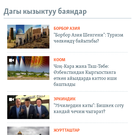
Дагы кызыктуу баяндар
БОРБОР АЗИЯ
"Борбор Азия Шенгени": Туризм
чөлкөмдү байытабы?
КООМ
Чоң-Кара жана Таш-Төбө:
Өзбекстандан Кыргызстанга
өткөн айылдарда каттоо иши
башталды
ЭРКИНДИК
"75чилердин каты": Бишкек соту
кандай чечим чыгарат?
ЖУРТТАШТАР