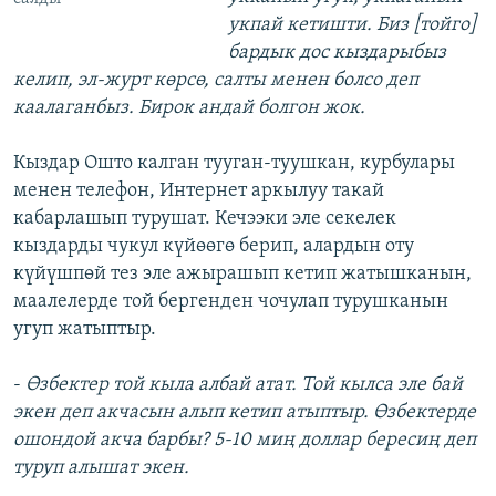
укпай кетишти. Биз [тойго]
бардык дос кыздарыбыз
келип, эл-журт көрсө, салты менен болсо деп
каалаганбыз. Бирок андай болгон жок.
Кыздар Ошто калган тууган-туушкан, курбулары
менен телефон, Интернет аркылуу такай
кабарлашып турушат. Кечээки эле секелек
кыздарды чукул күйөөгө берип, алардын оту
күйүшпөй тез эле ажырашып кетип жатышканын,
маалелерде той бергенден чочулап турушканын
угуп жатыптыр.
-
Өзбектер той кыла албай атат. Той кылса эле бай
экен деп акчасын алып кетип атыптыр. Өзбектерде
ошондой акча барбы? 5-10 миң доллар бересиң деп
туруп алышат экен.