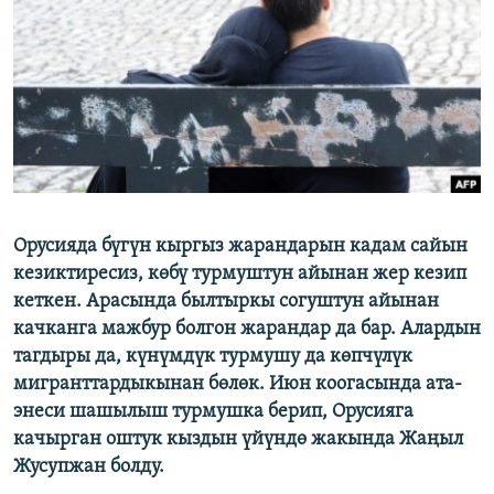
ОНЛАЙН ШЕРИНЕ
ЭЖЕ-СИҢДИЛЕР
АЗАТТЫК+
ЫҢГАЙСЫЗ СУРООЛОР
ЭЕ/АРнун бардык сайттары
Орусияда бүгүн кыргыз жарандарын кадам сайын
кезиктиресиз, көбү турмуштун айынан жер кезип
кеткен. Арасында былтыркы согуштун айынан
качканга мажбур болгон жарандар да бар. Алардын
тагдыры да, күнүмдүк турмушу да көпчүлүк
мигранттардыкынан бөлөк. Июн коогасында ата-
энеси шашылыш турмушка берип, Орусияга
качырган оштук кыздын үйүндө жакында Жаңыл
Жусупжан болду.