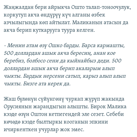
​Жаңжалдан бери айрыкча Ошто талап-тоноочулук,
коркутуп акча өндүрүү күч алганы өзбек
азчылыгында көп айтылат. Маликанын атасын да
акча берип куткарууга туура келген.
- Менин атам өзү Ошко барды. Барса кармашты,
500 доллардан ашык акча бересиң, анан кое
беребиз, болбосо сени да кыйнайбыз деди. 500
доллардан ашык акча берип акаларым алып
чыкты. Бардык нерсени сатып, карыз алып алып
чыкты. Бизге ата керек да.
Жаш бүлөнүн сүйүнгөнү чуркап жүрүп жакында
Орусиянын жарандыгын алышты. Бирок Малика
кээде өзүн Оштон кетпегендей эле сезет. Себеби
көчөдө кээде былтыркы кооганын эпкини
ичиркенткен учурлар жок эмес.