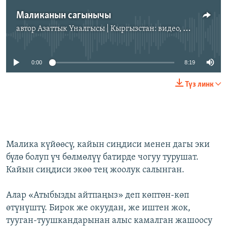
Маликанын сагынычы
автор
Азаттык Үналгысы | Кыргызстан: видео, фото, кабарлар
No media source currently available
0:00
8:19
Түз линк
Малика күйөөсү, кайын сиңдиси менен дагы эки
бүлө болуп үч бөлмөлүү батирде чогуу турушат.
Кайын сиңдиси экөө тең жоолук салынган.
Алар «Атыбызды айтпаңыз» деп көптөн-көп
өтүнүштү. Бирок же окуудан, же иштен жок,
тууган-туушкандарынан алыс камалган жашоосу