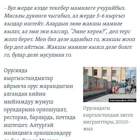
- Бул жерде кээде текебер мамилеге учурайбыз.
Мисалы дүкөнгө чыгабыз, ал жерде 5-6 кыргыз
кыздар иштейт. Алардын экөө жакшы мамиле
кылат, ал эми эки кассир, "Эмне керек?", деп терс
жооп берет. Мен биз деле адамбыз го, жакшы жооп
бер деп айттым. Жакшы мамиле кылса деле болот
го, булар деле мусулман го.
​Орусияда
кыргызстандыктар
айрыкча орус жарандыгын
алгандан кийин
мыйзамдуу жумуш
Орусиядагы
орундарына орношушат,
кыргызстандык эмгек
ресторан, барларда, почтада
мигранттары, 20110-
иштешет. Алтургай
жыл
милицияга орношкондору