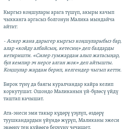
Кыргыз коңшулары арага түшүп, акыры качып
чыкканга аргасыз болгонун Малика мындайча
айтат:
- Аскер жана дарыгер кыргыз коңшуларыбыз бар,
алар «койду албайсың, кетесиң» деп балдарды
кетиришти. «Силер гумжардам алып жатасыңар,
бул кемпир эч нерсе алган жок» деп айтышты.
Коңшулар жардам берип, келгендер чыгып кетти.
Бирок түнү да баягы куралчандар кайра келип
коркутушат. Ошондо Маликанын үй-бүлөсү үйдү
таштап качышат.
Ата-энеси эми такыр күдөрү үзүлүп, өздөрү
туушкандардын үйүндө жүрүп, Маликаны эжеси
экөөнү тең күйөөгө берүүнү чечишет.