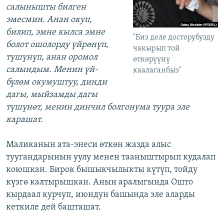
салынышты билген
эмесмин. Анан окуп,
билип, эмне кылса эмне
"Биз деле досторубузду
болот ошолорду үйрөнүп,
чакырып той
түшүнүп, анан оромол
өткөрүүнү
салындым. Менин үй-
каалаганбыз"
бүлөм окумуштуу, динди
дагы, мыйзамды дагы
түшүнөт, менин динчил болгонума туура эле
карашат.
Маликанын ата-энеси өткөн жазда алыс
туугандарынын уулу менен тааныштырып кудалап
коюшкан. Бирок бышыкчылыкты күтүп, тойду
күзгө калтырышкан. Анын аралыгында Ошто
кырдаал курчуп, июндун башында эле аларды
кеткиле дей башташат.