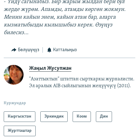
-
Үйдү сагынабыз. Бир жарым жылдан бери бул
жерде жүрөм. Апамды, атамды көргөн жокмун.
Менин кайын энем, кайын атам бар, аларга
кызматыбызды кылышыбыз керек. Өзүңүз
билесиз...
Бөлүшүңүз
Катталыңыз
Жаңыл Жусупжан
"Азаттыктын" штаттан сырткаркы журналисти.
Эл аралык AIB сыйлыгынын жеңүүчүсү (2011).
Куржундар
Кыргызстан
Эркиндик
Коом
Дин
Журтташтар