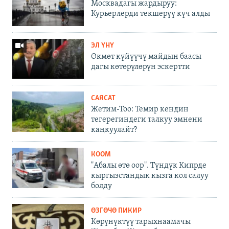
Москвадагы жардыруу:
Курьерлерди текшерүү күч алды
ЭЛ ҮНҮ
Өкмөт күйүүчү майдын баасы
дагы көтөрүлөрүн эскертти
САЯСАТ
Жетим-Тоо: Темир кендин
тегерегиндеги талкуу эмнени
каңкуулайт?
КООМ
"Абалы өтө оор". Түндүк Кипрде
кыргызстандык кызга кол салуу
болду
ӨЗГӨЧӨ ПИКИР
Көрүнүктүү тарыхнаамачы