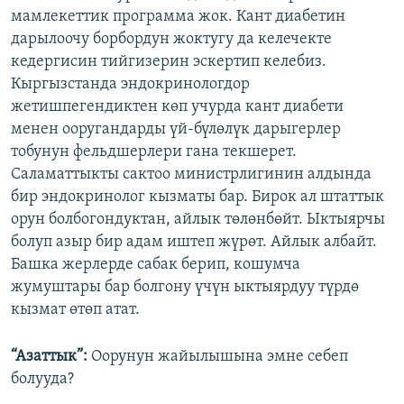
мамлекеттик программа жок. Кант диабетин
дарылоочу борбордун жоктугу да келечекте
кедергисин тийгизерин эскертип келебиз.
Кыргызстанда эндокринологдор
жетишпегендиктен көп учурда кант диабети
менен ооругандарды үй-бүлөлүк дарыгерлер
тобунун фельдшерлери гана текшерет.
Саламаттыкты сактоо министрлигинин алдында
бир эндокринолог кызматы бар. Бирок ал штаттык
орун болбогондуктан, айлык төлөнбөйт. Ыктыярчы
болуп азыр бир адам иштеп жүрөт. Айлык албайт.
Башка жерлерде сабак берип, кошумча
жумуштары бар болгону үчүн ыктыярдуу түрдө
кызмат өтөп атат.
“Азаттык”:
Оорунун жайылышына эмне себеп
болууда?