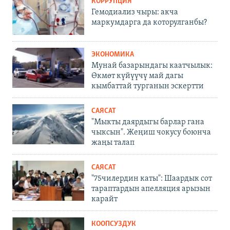
КОРРУПЦИЯ
Гемодиализ чыры: акча
маркумдарга да которулганбы?
ЭКОНОМИКА
Мунай базарындагы каатчылык:
Өкмөт күйүүчү май дагы
кымбаттай турганын эскертти
САЯСАТ
"Мыкты даярдыгы барлар гана
чыксын". Жеңиш чокусу боюнча
жаңы талап
САЯСАТ
"75чилердин каты": Шаардык сот
тараптардын апелляция арызын
карайт
КООПСУЗДУК