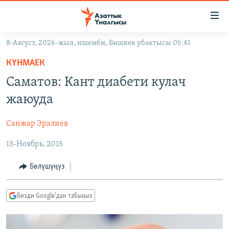
Линктер
Мазмунга
өтүңүз
8-Август, 2026-жыл, ишемби, Бишкек убактысы 05:41
Навигацияга
ЖАҢЫЛЫКТАР
өтүңүз
КҮНМАЕК
КЫРГЫЗСТАН
Издөөгө
Саматов: Кант диабети кулач
салыңыз
ДҮЙНӨ
КЫРГЫЗСТАН
жаюуда
УКРАИНА
САЯСАТ
ДҮЙНӨ
Санжар Эралиев
АТАЙЫН ИЛИКТӨӨ
ЭКОНОМИКА
БОРБОР АЗИЯ
13-Ноябрь, 2015
ТВ ПРОГРАММАЛАР
МАДАНИЯТ
ПОДКАСТ
БҮГҮН АЗАТТЫКТА
Бөлүшүңүз
ӨЗГӨЧӨ ПИКИР
ЭКСПЕРТТЕР ТАЛДАЙТ
Бизди Google'дан табыңыз
БИЗ ЖАНА ДҮЙНӨ
Русский
ДАНИСТЕ