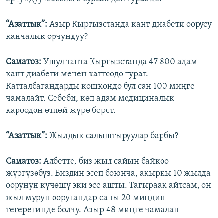
“Азаттык”:
Азыр Кыргызстанда кант диабети оорусу
канчалык орчундуу?
Саматов:
Ушул тапта Кыргызстанда 47 800 адам
кант диабети менен каттоодо турат.
Катталбагандарды кошкондо бул сан 100 миңге
чамалайт. Себеби, көп адам медициналык
кароодон өтпөй жүрө берет.
“Азаттык”:
Жылдык салыштыруулар барбы?
Саматов:
Албетте, биз жыл сайын байкоо
жүргүзөбүз. Биздин эсеп боюнча, акыркы 10 жылда
оорунун күчөшү эки эсе ашты. Тагыраак айтсам, он
жыл мурун ооругандар саны 20 миңдин
тегерегинде болчу. Азыр 48 миңге чамалап