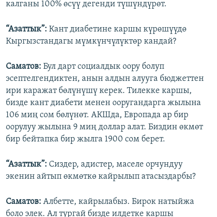
калганы 100% өсүү дегенди түшүндүрөт.
“Азаттык”:
Кант диабетине каршы күрөшүүдө
Кыргызстандагы мүмкүнчүлүктөр кандай?
Саматов:
Бул дарт социалдык оору болуп
эсептелгендиктен, анын алдын алууга бюджеттен
ири каражат бөлүнүшү керек. Тилекке каршы,
бизде кант диабети менен ооругандарга жылына
106 миң сом бөлүнөт. АКШда, Европада ар бир
оорулуу жылына 9 миң доллар алат. Биздин өкмөт
бир бейтапка бир жылга 1900 сом берет.
“Азаттык”:
Сиздер, адистер, маселе орчундуу
экенин айтып өкмөткө кайрылып атасыздарбы?
Саматов:
Албетте, кайрылабыз. Бирок натыйжа
боло элек. Ал тургай бизде илдетке каршы