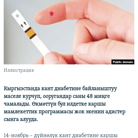
ОНЛАЙН ШЕРИНЕ
ЭЖЕ-СИҢДИЛЕР
АЗАТТЫК+
ЫҢГАЙСЫЗ СУРООЛОР
ЭЕ/АРнун бардык сайттары
Иллюстрация
Кыргызстанда кант диабетине байланыштуу
маселе курчуп, ооругандар саны 48 миңге
чамалады. Өкмөттүн бул илдетке каршы
мамлекеттик программасы жок экенин адистер
сынга алууда.
14-ноябрь – дүйнөлүк кант диабетине каршы