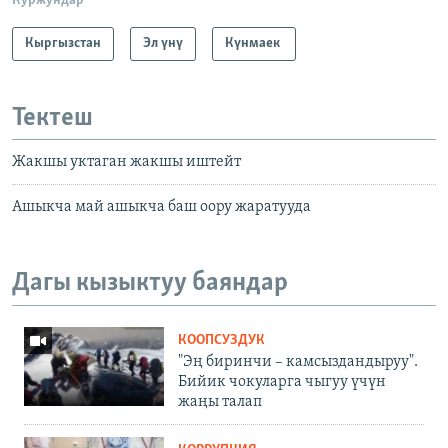
Куржундар
Кыргызстан
Эл үнү
Күнмаек
Тектеш
Жакшы уктаган жакшы иштейт
Ашыкча май ашыкча баш оору жаратууда
Дагы кызыктуу баяндар
КООПСУЗДУК
"Эң биринчи – камсыздандыруу".
Бийик чокуларга чыгуу үчүн
жаңы талап