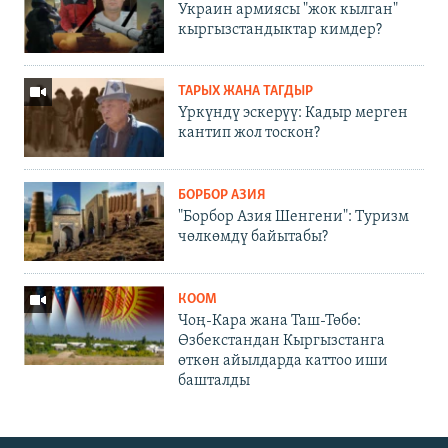
Украин армиясы "жок кылган"
кыргызстандыктар кимдер?
ТАРЫХ ЖАНА ТАГДЫР
Үркүндү эскерүү: Кадыр мерген
кантип жол тоскон?
БОРБОР АЗИЯ
"Борбор Азия Шенгени": Туризм
чөлкөмдү байытабы?
КООМ
Чоң-Кара жана Таш-Төбө:
Өзбекстандан Кыргызстанга
өткөн айылдарда каттоо иши
башталды