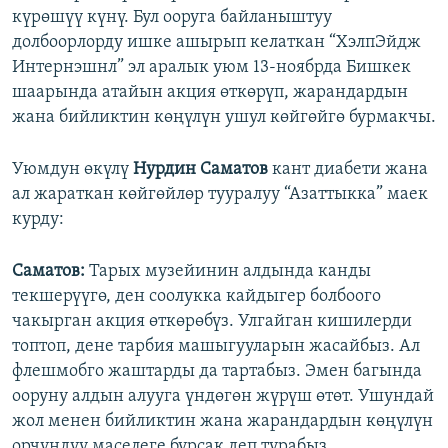
күрөшүү күнү. Бул ооруга байланыштуу
долбоорлорду ишке ашырып келаткан “ХэлпЭйдж
Интернэшнл” эл аралык уюм 13-ноябрда Бишкек
шаарында атайын акция өткөрүп, жарандардын
жана бийликтин көңүлүн ушул көйгөйгө бурмакчы.
Уюмдун өкүлү
Нурдин Саматов
кант диабети жана
ал жараткан көйгөйлөр тууралуу “Азаттыкка” маек
курду:
Саматов:
Тарых музейинин алдында канды
текшерүүгө, ден соолукка кайдыгер болбоого
чакырган акция өткөрөбүз. Улгайган кишилерди
топтоп, дене тарбия машыгууларын жасайбыз. Ал
флешмобго жаштарды да тартабыз. Эмен багында
ооруну алдын алууга үндөгөн жүрүш өтөт. Ушундай
жол менен бийликтин жана жарандардын көңүлүн
орчундуу маселеге бурсак деп турабыз.