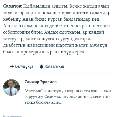
Саматов:
Кыймылдын аздыгы. Кечке жатып алып
телевизор көргөн, компьютерде иштеген адамдар
көбөйдү. Анан бизде курсак байлагандар көп.
Ашыкча салмак кант диабетин чакырган негизги
себептердин бири. Андан сырткары, ар кандай
таттуулар, кант кошулган суусундуктар да
диабеттин жайылышын шарттап жатат. Мүмкүн
болсо, ширелерди азыраак ичүү керек.
Бөлүшүңүз
Катталыңыз
Санжар Эралиев
"Азаттык" радиосунун журналисти жана алып
баруучусу. Сезимтал журналистика, кесиптик
этика боюнча адис.