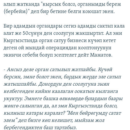
алып жатканда "кырсык болсо, органымды берем
(бербейм)" деп бир бетине белги коюшат экен.
Бир адамдын органдары сегиз адамды сактап кала
алат же 50сүнүн ден соолугун жакшыртат. Ал эми
Кыргызстанда орган сатуу бизнеси күчөп кетет
деген ой мындай операциядан кооптонуунун
экинчи себеби болуп эсептелет дейт Маматов.
-
Ансыз деле орган сатылып жатпайбы. Күчөй
берсин, эмне болот экен, бардык жерде эле сатып
жатышпайбы. Донордун ден соолугуна зыян
келбегенден кийин каалаган оокатын кылганга
укуктуу. Эмнеге башка өлкөлөрдө булардын баары
жөнгө салынган да, ал эми Кыргызстанда болсо,
кылмыш катары каралат? “Мен бөйрөгүмдү сатат
элем” деп бизге көп келишет, мыйзам жол
бербегендиктен баш тартабыз.