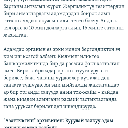
барганы айтылып жүрөт. Жергиликтүү гезиттердин
бири аймактардагы адамдардан бөйрөк алып
саткан аялдын окуясын иликтеген болчу. Анда ал
аял орточо 10 миң долларга алып, 15 миңге сатканы
жазылган.
Адамдар органын өз эрки менен бергендиктен эч
ким иш козгой албайт. Кылмыш иликтөө
башкармалыгында бир да расмий факт катталган
эмес. Бирок айрымдар орган сатууга уруксат
берилсе, бала-чаканы уурдоолор күч алат деп
санаага түшүүдө. Ал эми мыйзамды жактагандар
ар бир органды салууда анын тек-жайы – кайдан
жана кимден алынганы расмий тастыкталганда
гана уруксат берилет деп ишендирүүдө.
"Азаттыктын" архивинен: Курулай талкуу адам