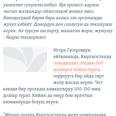
ушинтип сунуштаганбыз. Бул процесс каршы
чыгып жаткандар ойлогондой жеңил эмес.
Кинодогудай бирөө бара калып эле органыңды
жулуп албайт. Донордун ден соолугун да текшериш
керек. Ал турсун паспорту, жашаган жери, жумушу
- баары текшерилет.
Игорь Гусаровдун
айтымында, Кыргызстанда
гемодиализ 100дөн 300
долларга чейин турат
,
оорулууга бир айда төрт
жолу жасаш керек. Чет
өлкөдө бир органды алмаштыруу 100-150 миң
доллар турат. Кийин да өмүр бою врачтын
көзөмөлүндө болуш керек.
"Мунун ордуна Кыргызстанда жеке ооруканалар