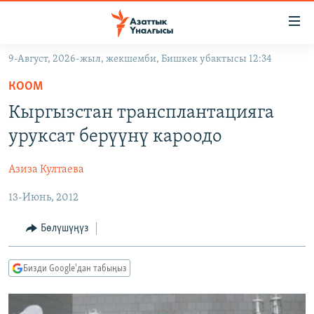
Линктер
Мазмунга
өтүңүз
9-Август, 2026-жыл, жекшемби, Бишкек убактысы 12:34
Навигацияга
ЖАҢЫЛЫКТАР
өтүңүз
КООМ
КЫРГЫЗСТАН
Издөөгө
Кыргызстан трансплантацияга
салыңыз
ДҮЙНӨ
КЫРГЫЗСТАН
уруксат берүүнү кароодо
УКРАИНА
САЯСАТ
ДҮЙНӨ
Азиза Култаева
АТАЙЫН ИЛИКТӨӨ
ЭКОНОМИКА
БОРБОР АЗИЯ
13-Июнь, 2012
ТВ ПРОГРАММАЛАР
МАДАНИЯТ
ПОДКАСТ
БҮГҮН АЗАТТЫКТА
Бөлүшүңүз
ӨЗГӨЧӨ ПИКИР
ЭКСПЕРТТЕР ТАЛДАЙТ
Бизди Google'дан табыңыз
БИЗ ЖАНА ДҮЙНӨ
Русский
ДАНИСТЕ