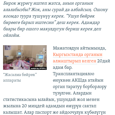
Бирок жүрөгү иштеп жатса, анын органын
алалабызбы? Жок, аны сурай да албайсың. Ошону
коомдо туура түшүнүү керек. “Ушул бөйрөк
бирөөгө барып иштесин” деш керек. Адамдар
баары бир ошого макулдугун бериш керек деп
ойлойм.
Маматовдун айтымында,
Кыргызстанда органын
алмаштырып келген
20дай
адам бар.
Трансплантациялоо
“Жасалма бөйрөк”
өнүккөн АКШда атайын
аппараты
орган таратуу борборлору
түзүлгөн. Алардын
статистикасына ылайык, ушундай жол менен
жылына 20 миңдей адамдын өмүрүн сактап
калышат. Алар паспорт же айдоочулук күбөлүгүн