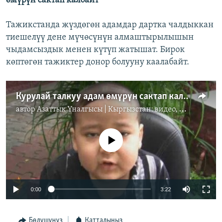
өмүрүн сактап калбайт
Тажикстанда жүздөгөн адамдар дартка чалдыккан
тиешелүү дене мүчөсүнүн алмаштырылышын
чыдамсыздык менен күтүп жатышат. Бирок
көптөгөн тажиктер донор болууну каалабайт.
Курулай талкуу адам өмүрүн сактап калбайт
автор
Азаттык Үналгысы | Кыргызстан: видео, фото, кабарлар
No media source currently available
0:00
3:22
Бөлүшүңүз
Катталыңыз