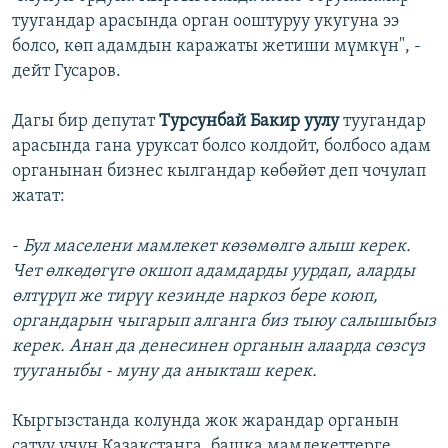
туугандар арасында орган ооштуруу укугуна ээ
болсо, көп адамдын каражаты жетиши мүмкүн", -
дейт Гусаров.
Дагы бир депутат
Турсунбай Бакир уулу
туугандар
арасында гана уруксат болсо колдойт, болбосо адам
органынан бизнес кылгандар көбөйөт деп чочулап
жатат:
-
Бул маселени мамлекет көзөмөлгө алыш керек.
Чет өлкөдөгүгө окшоп адамдарды уурдап, аларды
өлтүрүп же тирүү кезинде наркоз бере коюп,
органдарын чыгарып алганга биз тыюу салышыбыз
керек. Анан да денесинен органын алаарда сөзсүз
тууганыбы - муну да аныкташ керек.
Кыргызстанда колунда жок жарандар органын
сатуу үчүн Казакстанга, башка мамлекеттерге