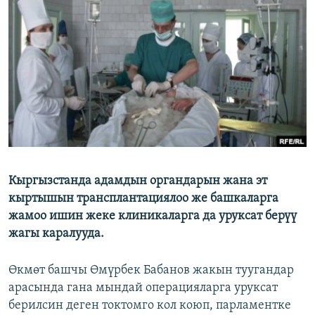
ОНЛАЙН ШЕРИНЕ
ЭЖЕ-СИҢДИЛЕР
АЗАТТЫК+
ЫҢГАЙСЫЗ СУРООЛОР
ЭЕ/АРнун бардык сайттары
Кыргызстанда адамдын органдарын жана эт
кыртышын трансплантациялоо же башкаларга
жамоо ишин жеке клиникаларга да уруксат берүү
жагы каралууда.
Өкмөт башчы Өмүрбек Бабанов жакын туугандар
арасында гана мындай операцияларга уруксат
берилсин деген токтомго кол коюп, парламентке