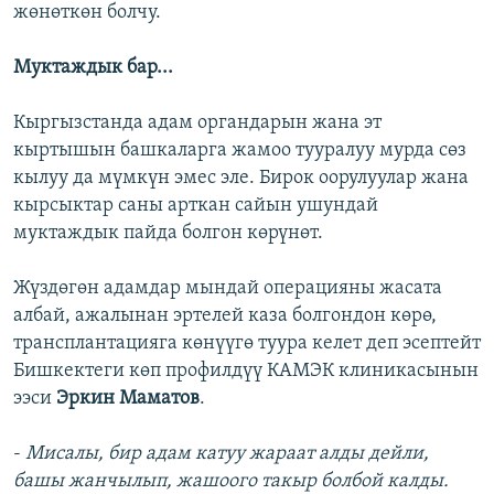
жөнөткөн болчу.
Муктаждык бар...
Кыргызстанда адам органдарын жана эт
кыртышын башкаларга жамоо тууралуу мурда сөз
кылуу да мүмкүн эмес эле. Бирок оорулуулар жана
кырсыктар саны арткан сайын ушундай
муктаждык пайда болгон көрүнөт.
Жүздөгөн адамдар мындай операцияны жасата
албай, ажалынан эртелей каза болгондон көрө,
трансплантацияга көнүүгө туура келет деп эсептейт
Бишкектеги көп профилдүү КАМЭК клиникасынын
ээси
Эркин Маматов
.
-
Мисалы, бир адам катуу жараат алды дейли,
башы жанчылып, жашоого такыр болбой калды.