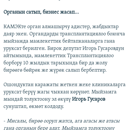
Органын сатып, бизнес жасап...
КАМЭКте орган алмашырчу адистер, жабдыктар
даяр экен. Органдарды трансплантациялоо боюнча
мыйзамда мамлекеттик бейтапканаларга гана
уруксат берилген. Бирок депутат Игорь Гусаровдун
айтымында, мамлекеттик Трансплантациялоо
борбору 10 жылдык тарыхында бир да жолу
бирөөгө бөйрөк же жүрөк салып бербептир.
Ошондуктан каражаты жеткен жеке клиникаларга
уруксат берүү жагы чыккан көрүнөт. Мыйзамга
мындай толуктоону эл өкүлү
Игорь Гусаров
сунуштап, өкмөт колдоду.
-
Мисалы, бирөө ооруп жатса, ага агасы же атасы
гана органын бере алат. Мыйзамга толуктоону