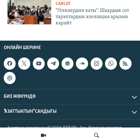
САЯСАТ
"75чилердин каты": Шаардык сот
тараптардын апелляция арызын
карайт
ОНЛАЙН ШЕРИНЕ
БИЗ ЖӨНҮНДӨ
"АЗАТТЫКТЫН" САНДЫГЫ
Азаттык үналгысы © 2026 RFE/RL, Inc. Бардык укуктар
корголгон.