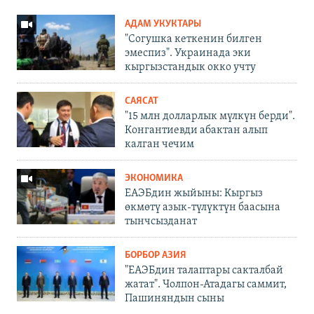
АДАМ УКУКТАРЫ
"Согушка кеткенин билген
эмеспиз". Украинада эки
кыргызстандык окко учту
САЯСАТ
"15 млн долларлык мүлкүн берди".
Конгантиевди абактан алып
калган чечим
ЭКОНОМИКА
ЕАЭБдин жыйыны: Кыргыз
өкмөтү азык-түлүктүн баасына
тынчсызданат
БОРБОР АЗИЯ
"ЕАЭБдин талаптары сакталбай
жатат". Чолпон-Атадагы саммит,
Пашиняндын сыны