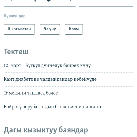
Куржундар
Кыргызстан
Эл үнү
Коом
Тектеш
10-март – Бүткүл дүйнөлүк бөйрөк күнү
Кант диабетине чалдыккандар көбөйүүдө
Тамекини таштаса болот
Бөйрөгү оорубагандын башка менен иши жок
Дагы кызыктуу баяндар