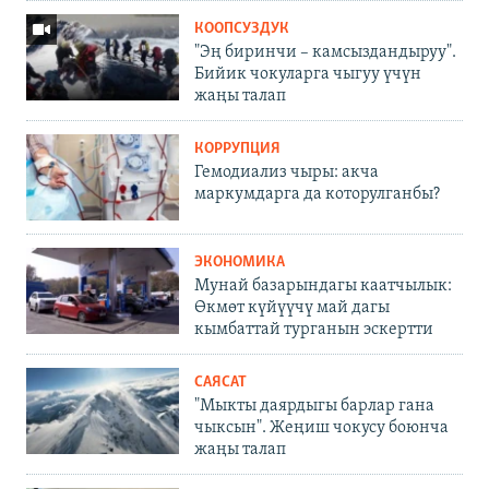
КООПСУЗДУК
"Эң биринчи – камсыздандыруу".
Бийик чокуларга чыгуу үчүн
жаңы талап
КОРРУПЦИЯ
Гемодиализ чыры: акча
маркумдарга да которулганбы?
ЭКОНОМИКА
Мунай базарындагы каатчылык:
Өкмөт күйүүчү май дагы
кымбаттай турганын эскертти
САЯСАТ
"Мыкты даярдыгы барлар гана
чыксын". Жеңиш чокусу боюнча
жаңы талап