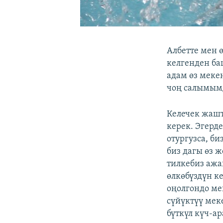
Албетте мен 
келгенден ба
адам өз меке
чоң салымым
Келечек жаш
керек. Эгерд
отургузса, б
биз дагы өз ж
тилкебиз ажа
өлкөбүздүн к
оңолгондо ме
сүйүктүү ме
бүткүл күч-а