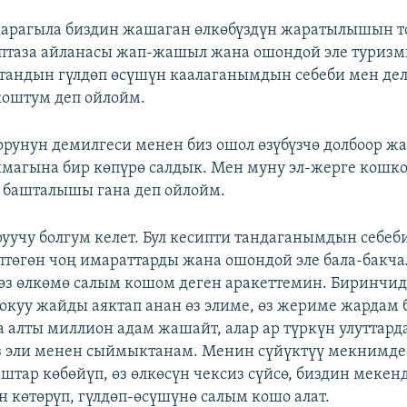
карагыла биздин жашаган өлкөбүздүн жаратылышын т
аптаза айланасы жап-жашыл жана ошондой эле туризмг
андын гүлдөп өсүшүн каалаганымдын себеби мен дел
оштум деп ойлойм.
оорунун демилгеси менен биз ошол өзүбүзчө долбоор ж
ймагына бир көпүрө салдык. Мен муну эл-жерге кошк
башталышы гана деп ойлойм.
руучу болгум келет. Бул кесипти тандаганымдын себеби
төгөн чоң имараттарды жана ошондой эле бала-бакч
з өз өлкөмө салым кошом деген аракеттемин. Биринчи
окуу жайды аяктап анан өз элиме, өз жериме жардам 
 алты миллион адам жашайт, алар ар түркүн улуттард
 эли менен сыймыктанам. Менин сүйүктүү мекнимде
штар көбөйүп, өз өлкөсүн чексиз сүйсө, биздин мекен
 көтөрүп, гүлдөп-өсүшүнө салым кошо алат.