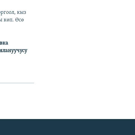
ргоол, кыз
 көп. Өсө
вка
ялануучусу