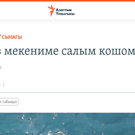
" СЫНАГЫ
з мекениме салым кошом.
5
з
ан табыңыз