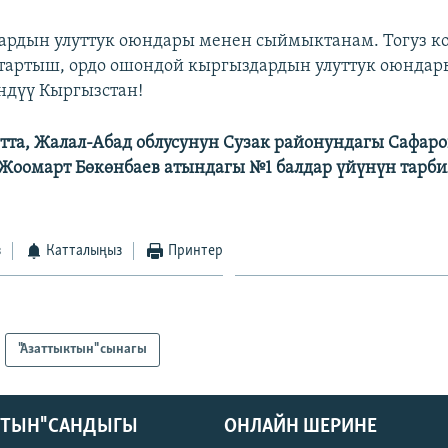
рдын улуттук оюндары менен сыймыктанам. Тогуз ко
 тартыш, ордо ошондой кыргыздардын улуттук оюндары
ндүү Кыргызстан!
тта, Жалал-Абад облусунун Сузак районундагы Сафаро
оомарт Бөкөнбаев атындагы №1 балдар үйүнүн тарби
з
Катталыңыз
Принтер
"Азаттыктын" сынагы
КТЫН" САНДЫГЫ
ОНЛАЙН ШЕРИНЕ