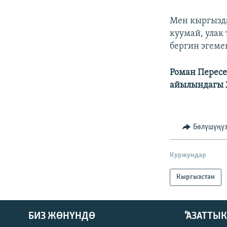
Мен кыргызда
куумай, улак
бергин эгеме
Роман Пересе
айылындагы Ж
Бөлүшүңү
Куржундар
Кыргызстан
БИЗ ЖӨНҮНДӨ
"АЗАТТЫ