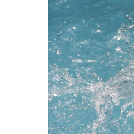
ЭЖЕ-СИҢДИЛЕР
АЗАТТЫК+
ЫҢГАЙСЫЗ СУРООЛОР