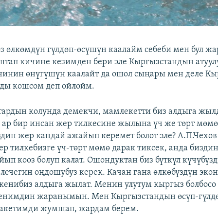
өз өлкөмдүн гүлдөп-өсүшүн каалайм себеби мен бул ж
штап кичине кезимден бери эле Кыргызстандын атуул
нинин өнүгүшүн каалайт да ошол сыңары мен деле Кы
ды кошсом деп ойлойм.
тардын колунда демекчи, мамлекетти биз алдыга ж
е ар бир инсан жер тилкесине жылына үч же төрт мөмө
издин жер кандай ажайып керемет болот эле? А.П.Чехо
ер тилкебизге үч-төрт мөмө дарак тиксек, анда бизди
йып кооз болуп калат. Ошондуктан биз бүткүл күчүбүз
елечегин оңдошубуз керек. Качан гана өлкөбүздүн эк
кенибиз алдыга жылат. Менин улутум кыргыз болбосо 
кенимдин жаранымын. Мен Кыргызстандын өсүп-гүлд
ракетимди жумшап, жардам берем.