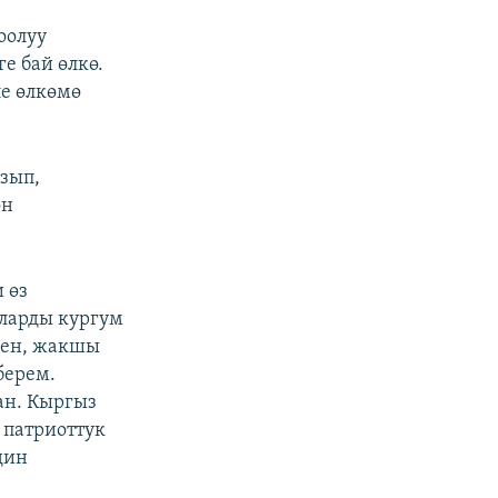
оолуу
е бай өлкө.
е өлкөмө
азып,
он
 өз
аларды кургум
ден, жакшы
берем.
ан. Кыргыз
 патриоттук
дин