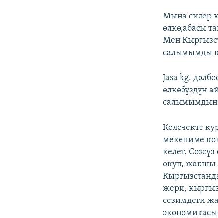
Мына силер 
өлкө,абасы т
Мен Кыргызст
салымымды к
Jasa kg. долб
өлкөбүздүн а
салымымдын 
Келечекте ку
мекениме көп
келет. Сөзсү
окуп, жакшы 
Кыргызстанда
жери, кыргыз
сезимдеги жа
экономикасын