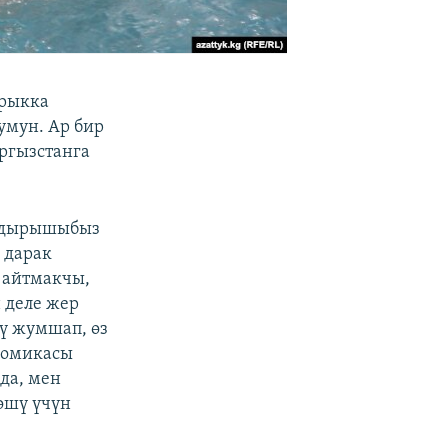
арыкка
умун. Ар бир
ргызстанга
ылдырышыбыз
 дарак
в айтмакчы,
н деле жер
дү жумшап, өз
ономикасы
да, мен
өшү үчүн