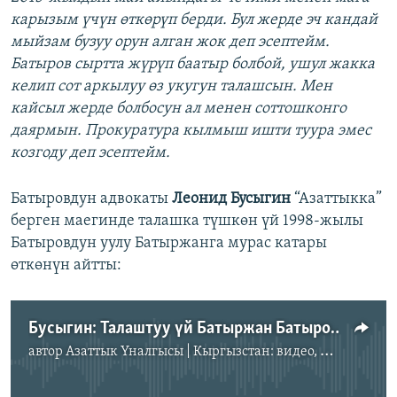
карызым үчүн өткөрүп берди. Бул жерде эч кандай
мыйзам бузуу орун алган жок деп эсептейм.
Батыров сыртта жүрүп баатыр болбой, ушул жакка
келип сот аркылуу өз укугун талашсын. Мен
кайсыл жерде болбосун ал менен соттошконго
даярмын. Прокуратура кылмыш ишти туура эмес
козгоду деп эсептейм.
Батыровдун адвокаты
Леонид Бусыгин
“Азаттыкка”
берген маегинде талашка түшкөн үй 1998-жылы
Батыровдун уулу Батыржанга мурас катары
өткөнүн айтты:
Бусыгин: Талаштуу үй Батыржан Батыровго тиешелүү
автор
Азаттык Үналгысы | Кыргызстан: видео, фото, кабарлар
No media source currently available