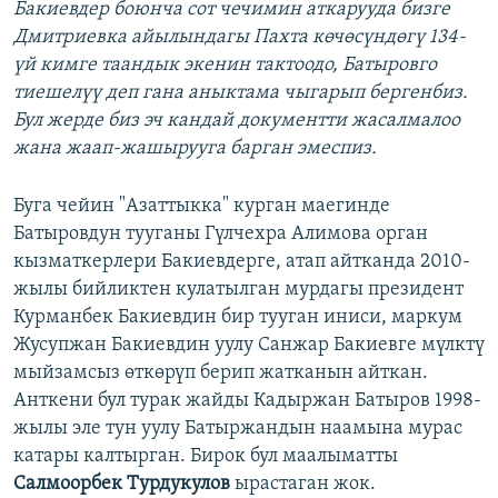
Бакиевдер боюнча сот чечимин аткарууда бизге
Дмитриевка айылындагы Пахта көчөсүндөгү 134-
үй кимге таандык экенин тактоодо, Батыровго
тиешелүү деп гана аныктама чыгарып бергенбиз.
Бул жерде биз эч кандай документти жасалмалоо
жана жаап-жашырууга барган эмеспиз.
Буга чейин "Азаттыкка" курган маегинде
Батыровдун тууганы Гүлчехра Алимова орган
кызматкерлери Бакиевдерге, атап айтканда 2010-
жылы бийликтен кулатылган мурдагы президент
Курманбек Бакиевдин бир тууган иниси, маркум
Жусупжан Бакиевдин уулу Санжар Бакиевге мүлктү
мыйзамсыз өткөрүп берип жатканын айткан.
Анткени бул турак жайды Кадыржан Батыров 1998-
жылы эле тун уулу Батыржандын наамына мурас
катары калтырган. Бирок бул маалыматты
Салмоорбек Турдукулов
ырастаган жок.