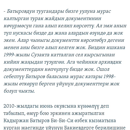
-
Батыровдун туугандары бизге уулуна мурас
калтырган турак жайдын документинин
көчүрмөсүн гана алып келип көрсөттү. Ал эми анын
түп нускасы бизде да жана алардын өзүндө да жок
экен. Алар чыныгы документти көрсөтөбүз дегени
менен аны бизге алып келген жок. Биздин ишкана
1999-жылы Сузакта катталган сел кырсыгынан
кийин жаңыдан түзүлгөн. Ага чейинки архивдик
документтердин көпчүлүгү бизде жок. Ошол
себептүү Батыров баласына мурас катары 1998-
жылы өткөрүп берген үйүнүн документтери жок
болуп чыкты
.
2010-жылдагы июнь окуясына күнөөлүү деп
табылып, өмүр бою эркинен ажыратылган
Кадыржан Батыров Би-Би-Си өзбек кызматына
курган маегинде үйүнүн Бакиевдерге берилишине