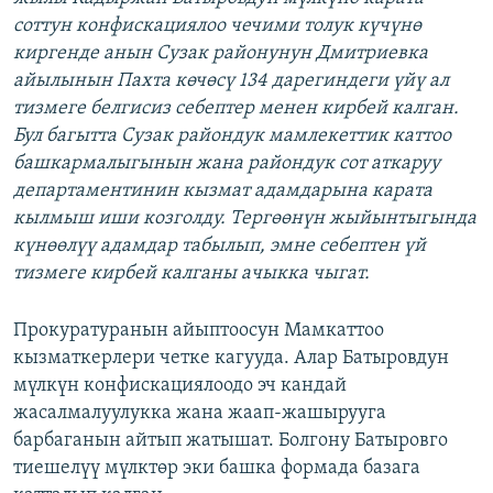
соттун конфискациялоо чечими толук күчүнө
киргенде анын Сузак районунун Дмитриевка
айылынын Пахта көчөсү 134 дарегиндеги үйү ал
тизмеге белгисиз себептер менен кирбей калган.
Бул багытта Сузак райондук мамлекеттик каттоо
башкармалыгынын жана райондук сот аткаруу
департаментинин кызмат адамдарына карата
кылмыш иши козголду. Тергөөнүн жыйынтыгында
күнөөлүү адамдар табылып, эмне себептен үй
тизмеге кирбей калганы ачыкка чыгат.
Прокуратуранын айыптоосун Мамкаттоо
кызматкерлери четке кагууда. Алар Батыровдун
мүлкүн конфискациялоодо эч кандай
жасалмалуулукка жана жаап-жашырууга
барбаганын айтып жатышат. Болгону Батыровго
тиешелүү мүлктөр эки башка формада базага