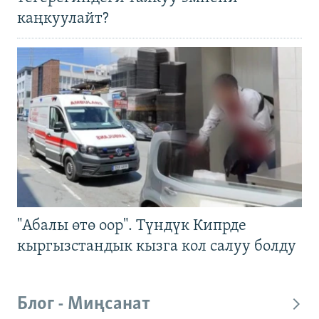
каңкуулайт?
"Абалы өтө оор". Түндүк Кипрде
кыргызстандык кызга кол салуу болду
Блог - Миңсанат