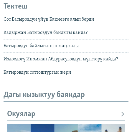
Тектеш
Сот Батыровдун үйүн Бакиевге алып берди
Кадыржан Батыровдун байлыгы кайда?
Батыровдун байлыгынын жаңжалы
Издөөдөгү Иномжан Абдурасуловдун мүлктөрү кайда?
Батыровдун соттоштурган жери
Дагы кызыктуу баяндар
Окуялар