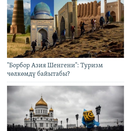
"Борбор Азия Шенгени": Туризм
чөлкөмдү байытабы?