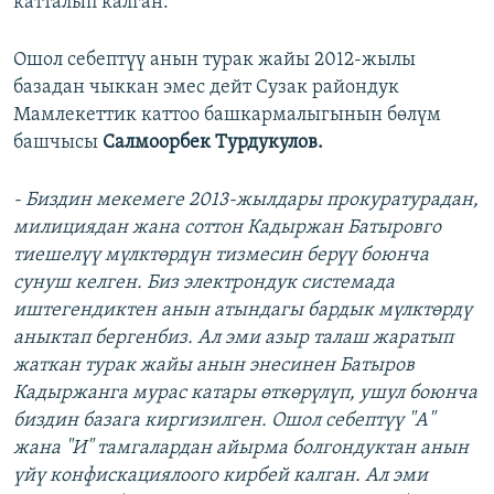
катталып калган.
Ошол себептүү анын турак жайы 2012-жылы
базадан чыккан эмес дейт Сузак райондук
Мамлекеттик каттоо башкармалыгынын бөлүм
башчысы
Салмоорбек Турдукулов.
- Биздин мекемеге 2013-жылдары прокуратурадан,
милициядан жана соттон Кадыржан Батыровго
тиешелүү мүлктөрдүн тизмесин берүү боюнча
сунуш келген. Биз электрондук системада
иштегендиктен анын атындагы бардык мүлктөрдү
аныктап бергенбиз. Ал эми азыр талаш жаратып
жаткан турак жайы анын энесинен Батыров
Кадыржанга мурас катары өткөрүлүп, ушул боюнча
биздин базага киргизилген. Ошол себептүү "А"
жана "И" тамгалардан айырма болгондуктан анын
үйү конфискациялоого кирбей калган. Ал эми