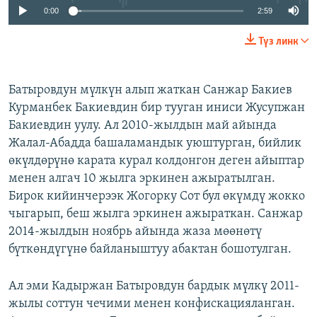
0:00
2:59
Түз линк
Батыровдун мүлкүн алып жаткан Санжар Бакиев
Курманбек Бакиевдин бир тууган иниси Жусупжан
Бакиевдин уулу. Ал 2010-жылдын май айында
Жалал-Абадда башаламандык уюштурган, бийлик
өкүлдөрүнө карата курал колдонгон деген айыптар
менен алгач 10 жылга эркинен ажыратылган.
Бирок кийинчерээк Жогорку Сот бул өкүмдү жокко
чыгарып, беш жылга эркинен ажыраткан. Санжар
2014-жылдын ноябрь айында жаза мөөнөтү
бүткөндүгүнө байланыштуу абактан бошотулган.
Ал эми Кадыржан Батыровдун бардык мүлкү 2011-
жылы соттун чечими менен конфискацияланган.