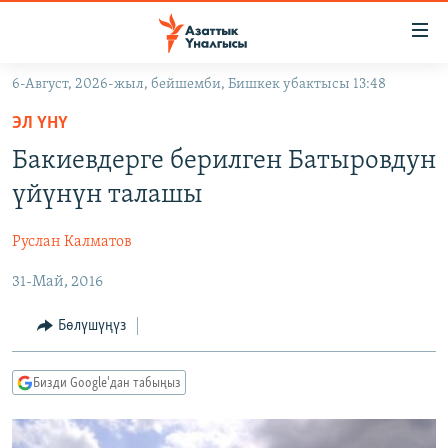
Линктер
Мазмунга
өтүңүз
6-Август, 2026-жыл, бейшемби, Бишкек убактысы 13:48
Навигацияга
ЖАҢЫЛЫКТАР
өтүңүз
ЭЛ ҮНҮ
КЫРГЫЗСТАН
Издөөгө
Бакиевдерге берилген Батыровдун
салыңыз
ДҮЙНӨ
КЫРГЫЗСТАН
үйүнүн талашы
УКРАИНА
САЯСАТ
ДҮЙНӨ
Руслан Калматов
АТАЙЫН ИЛИКТӨӨ
ЭКОНОМИКА
БОРБОР АЗИЯ
31-Май, 2016
ТВ ПРОГРАММАЛАР
МАДАНИЯТ
ПОДКАСТ
БҮГҮН АЗАТТЫКТА
Бөлүшүңүз
ӨЗГӨЧӨ ПИКИР
ЭКСПЕРТТЕР ТАЛДАЙТ
Бизди Google'дан табыңыз
БИЗ ЖАНА ДҮЙНӨ
Русский
ДАНИСТЕ