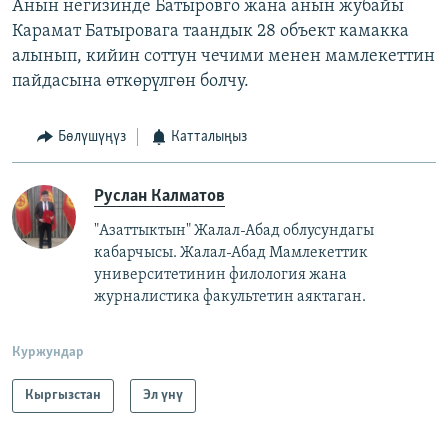
Анын негизинде Батыровго жана анын жубайы
Карамат Батыровага таандык 28 объект камакка
алынып, кийин соттун чечими менен мамлекеттин
пайдасына өткөрүлгөн болчу.
Бөлүшүңүз
Катталыңыз
Руслан Калматов
"Азаттыктын" Жалал-Абад облусундагы
кабарчысы. Жалал-Абад Мамлекеттик
университетинин филология жана
журналистика факультетин аяктаган.
Куржундар
Кыргызстан
Эл үнү