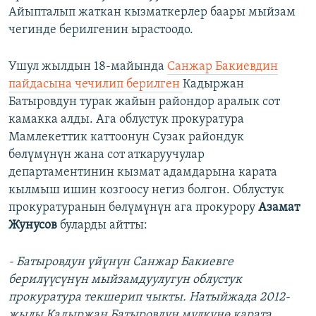
Айыпталып жаткан кызматкерлер баары мыйзам
чегинде берилгенин ырастоодо.
Ушул жылдын 18-майында
Санжар Бакиевдин
пайдасына чечилип берилген
Кадыржан
Батыровдун турак жайын райондор аралык сот
камакка алды. Ага облустук прокуратура
Мамлекеттик каттоонун Сузак райондук
бөлүмүнүн жана сот аткаруучулар
департаментинин кызмат адамдарына карата
кылмыш ишин козгоосу негиз болгон. Облустук
прокуратуранын бөлүмүнүн ага прокурору
Азамат
Жунусов
буларды айтты:
- Батыровдун үйүнүн Санжар Бакиевге
берилүүсүнүн мыйзамдуулугун облустук
прокуратура текшерип чыкты. Натыйжада 2012-
жылы Кадыржан Батыровдун мүлкүнө карата