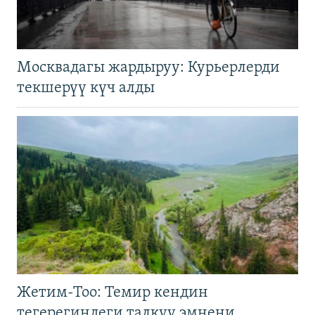
Москвадагы жардыруу: Курьерлерди
текшерүү күч алды
Жетим-Тоо: Темир кендин
тегерегиндеги талкуу эмнени