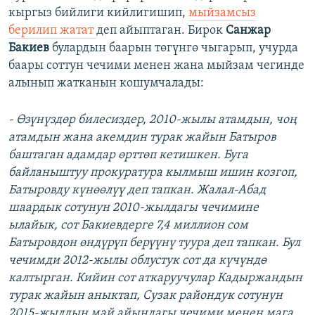
кыргыз бийлиги кийлигишип,
мыйзамсыз
берилип жатат
деп айыптаган. Бирок
Санжар
Бакиев
булардын баарын төгүнгө чыгарып, учурда
баары соттун чечими менен жана мыйзам чегинде
алынып жатканын кошумчалады:
- Өзүнүздөр билесиздер, 2010-жылы атамдын, чоң
атамдын жана акемдин турак жайын Батыров
баштаган адамдар өрттөп кетишкен. Буга
байланыштуу прокуратура кылмыш ишин козгоп,
Батыровду күнөөлүү деп тапкан. Жалал-Абад
шаардык сотунун 2010-жылдагы чечимине
ылайык, сот Бакиевдерге 7,4 миллион сом
Батыровдон өндүрүп берүүнү туура деп тапкан. Бул
чечимди 2012-жылы облустук сот да күчүндө
калтырган. Кийин сот аткаруучулар Кадыржандын
турак жайын аныктап, Сузак райондук сотунун
2015-жылдын май айындагы чечими менен мага