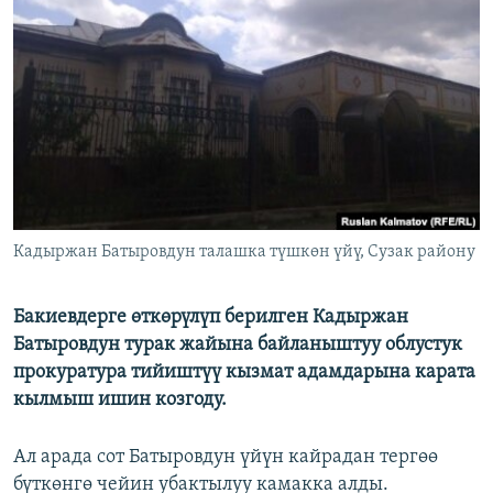
ОНЛАЙН ШЕРИНЕ
ЭЖЕ-СИҢДИЛЕР
АЗАТТЫК+
ЫҢГАЙСЫЗ СУРООЛОР
ЭЕ/АРнун бардык сайттары
Кадыржан Батыровдун талашка түшкөн үйү, Сузак району
Бакиевдерге өткөрүлүп берилген Кадыржан
Батыровдун турак жайына байланыштуу облустук
прокуратура тийиштүү кызмат адамдарына карата
кылмыш ишин козгоду.
Ал арада сот Батыровдун үйүн кайрадан тергөө
бүткөнгө чейин убактылуу камакка алды.