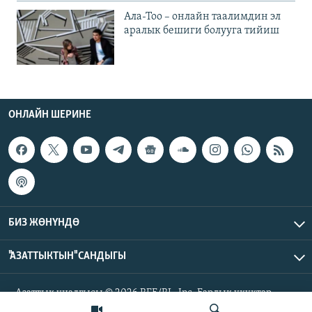
Ала-Тоо – онлайн таалимдин эл
аралык бешиги болууга тийиш
ОНЛАЙН ШЕРИНЕ
БИЗ ЖӨНҮНДӨ
"АЗАТТЫКТЫН" САНДЫГЫ
Азаттык үналгысы © 2026 RFE/RL, Inc. Бардык укуктар
корголгон.