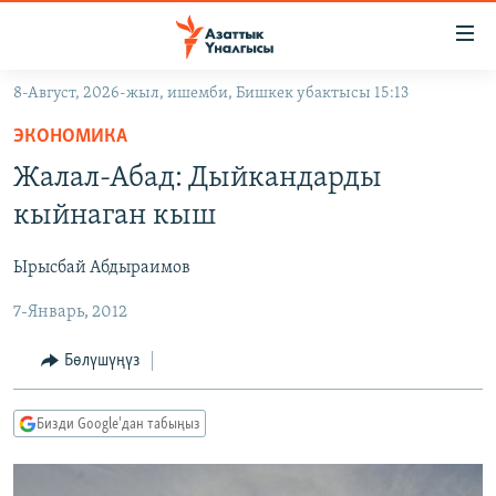
Линктер
Мазмунга
өтүңүз
8-Август, 2026-жыл, ишемби, Бишкек убактысы 15:13
Навигацияга
ЖАҢЫЛЫКТАР
өтүңүз
ЭКОНОМИКА
КЫРГЫЗСТАН
Издөөгө
Жалал-Абад: Дыйкандарды
салыңыз
ДҮЙНӨ
КЫРГЫЗСТАН
кыйнаган кыш
УКРАИНА
САЯСАТ
ДҮЙНӨ
Ырысбай Абдыраимов
АТАЙЫН ИЛИКТӨӨ
ЭКОНОМИКА
БОРБОР АЗИЯ
7-Январь, 2012
ТВ ПРОГРАММАЛАР
МАДАНИЯТ
ПОДКАСТ
БҮГҮН АЗАТТЫКТА
Бөлүшүңүз
ӨЗГӨЧӨ ПИКИР
ЭКСПЕРТТЕР ТАЛДАЙТ
Бизди Google'дан табыңыз
БИЗ ЖАНА ДҮЙНӨ
Русский
ДАНИСТЕ