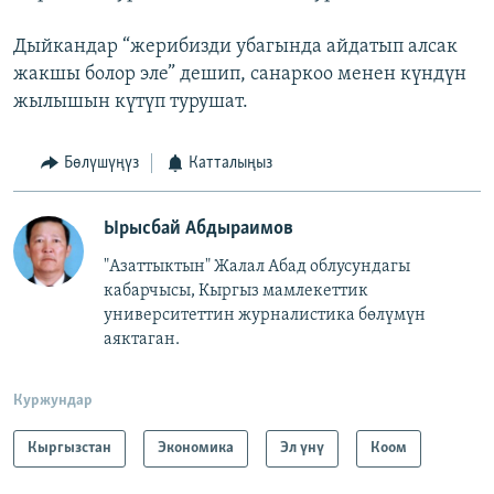
Дыйкандар “жерибизди убагында айдатып алсак
жакшы болор эле” дешип, санаркоо менен күндүн
жылышын күтүп турушат.
Бөлүшүңүз
Катталыңыз
Ырысбай Абдыраимов
"Азаттыктын" Жалал Абад облусундагы
кабарчысы, Кыргыз мамлекеттик
университеттин журналистика бөлүмүн
аяктаган.
Куржундар
Кыргызстан
Экономика
Эл үнү
Коом