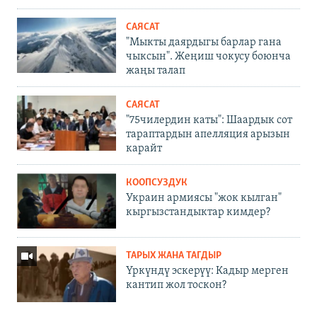
САЯСАТ
"Мыкты даярдыгы барлар гана
чыксын". Жеңиш чокусу боюнча
жаңы талап
САЯСАТ
"75чилердин каты": Шаардык сот
тараптардын апелляция арызын
карайт
КООПСУЗДУК
Украин армиясы "жок кылган"
кыргызстандыктар кимдер?
ТАРЫХ ЖАНА ТАГДЫР
Үркүндү эскерүү: Кадыр мерген
кантип жол тоскон?