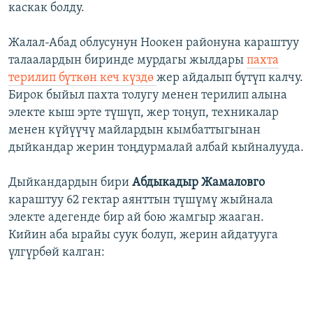
каскак болду.
Жалал-Абад облусунун Ноокен районуна караштуу
талаалардын биринде мурдагы жылдары
пахта
терилип бүткөн кеч күздө
жер айдалып бүтүп калчу.
Бирок быйыл пахта толугу менен терилип алына
электе кыш эрте түшүп, жер тоңуп, техникалар
менен күйүүчү майлардын кымбаттыгынан
дыйкандар жерин тоңдурмалай албай кыйналууда.
Дыйкандардын бири
Абдыкадыр Жамаловго
караштуу 62 гектар аянттын түшүмү жыйнала
электе адегенде бир ай бою жамгыр жааган.
Кийин аба ырайы суук болуп, жерин айдатууга
үлгүрбөй калган: