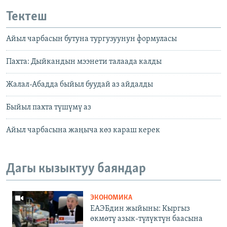
Тектеш
Айыл чарбасын бутуна тургузуунун формуласы
Пахта: Дыйкандын мээнети талаада калды
Жалал-Абадда быйыл буудай аз айдалды
Быйыл пахта түшүмү аз
Айыл чарбасына жаңыча көз караш керек
Дагы кызыктуу баяндар
ЭКОНОМИКА
ЕАЭБдин жыйыны: Кыргыз
өкмөтү азык-түлүктүн баасына