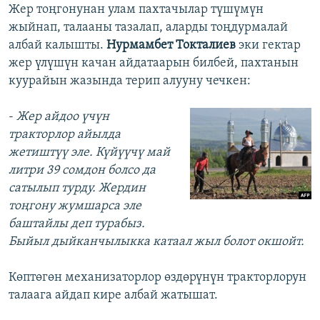
Жер тоңгонунан улам пахтачылар түшүмүн
жыйнап, талааны тазалап, аларды тоңдурмалай
албай калышты.
Нурмамбет Токталиев
эки гектар
жер үлүшүн качан айдатаарын билбей, пахтанын
куурайын жазында терип алууну чечкен:
-
Жер айдоо үчүн
тракторлор айылда
жетиштүү эле. Күйүүчү май
литри 39 сомдон болсо да
сатылып турду. Жердин
тоңгону жумшарса эле
баштайлы деп турабыз.
Быйыл дыйканчылыкка катаал жыл болот окшойт.
Көптөгөн механизаторлор өздөрүнүн тракторлорун
талаага айдап кире албай жатышат.