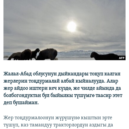
ОНЛАЙН ШЕРИНЕ
ЭЖЕ-СИҢДИЛЕР
АЗАТТЫК+
ЫҢГАЙСЫЗ СУРООЛОР
ЭЕ/АРнун бардык сайттары
Жалал-Абад облусунун дыйкандары тоңуп калган
жерлерин тоңдурмалай албай кыйналууда. Алар
жер айдоо иштери кеч күздө, же чилде айында да
болбогондуктан бул быйылкы түшүмгө таасир этет
деп бушайман.
Жер тоңдурмалоонун жүрүшүнө кыштын эрте
түшүп, каз тамандуу тракторлордун аздыгы да