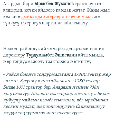
Алардын бири
Ырысбек Жуманов
тракторун от
алдырып, кечки айдоого камдап жатат. Жаңы жыл
келгиче
дыйкандар жерлерин кечке маал
, же
түнкүсүн жер жумшарганда айдатышчу.
Ноокен райондук айыл чарба департаментинин
директору
Турдумамбет Эшиевдин
айтымында,
жер тоңдурмалоочу тракторлор жетиштүү:
-
Район боюнча тоңдурмалаганга 17800 гектар жер
калган. Бүгүнкү күнгө айдалганы 1080 гектар.
Бизде 1071 трактор бар. Алардын ичинен 738и
дөңгөлөктүү. Айдоого тракторлор жетиштүү. Бирок
күйүүчү майдын кымбаттыгынан, аба ырайынын
кескин муздап, жер тоңгондугуна байланыштуу
жерди тоңдурмалоо иши токтоп турат.