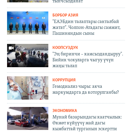
тынчсызданат
БОРБОР АЗИЯ
"ЕАЭБдин талаптары сакталбай
жатат". Чолпон-Атадагы саммит,
Пашиняндын сыны
КООПСУЗДУК
"Эң биринчи – камсыздандыруу".
Бийик чокуларга чыгуу үчүн
жаңы талап
КОРРУПЦИЯ
Гемодиализ чыры: акча
маркумдарга да которулганбы?
ЭКОНОМИКА
Мунай базарындагы каатчылык:
Өкмөт күйүүчү май дагы
кымбаттай турганын эскертти