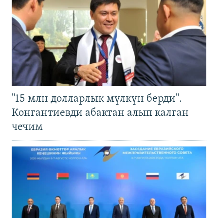
"15 млн долларлык мүлкүн берди".
Конгантиевди абактан алып калган
чечим