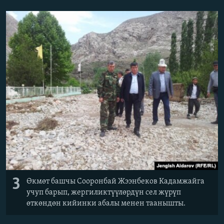
3
Өкмөт башчы Сооронбай Жээнбеков Кадамжайга
учуп барып, жергиликтүүлөрдүн сел жүрүп
өткөндөн кийинки абалы менен таанышты.