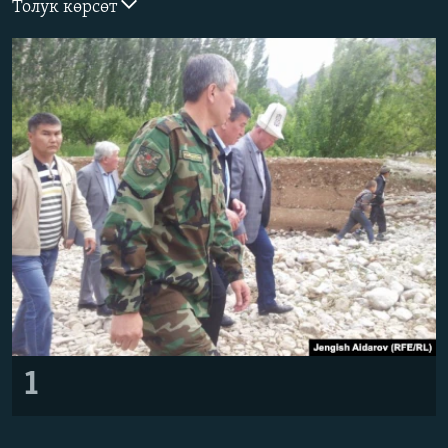
Толук көрсөт
ОНЛАЙН ШЕРИНЕ
ЭЖЕ-СИҢДИЛЕР
АЗАТТЫК+
ЫҢГАЙСЫЗ СУРООЛОР
ЭЕ/АРнун бардык сайттары
1