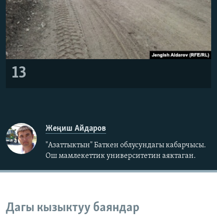
13
Жеңиш Айдаров
"Азаттыктын" Баткен облусундагы кабарчысы.
Ош мамлекеттик университетин аяктаган.
Дагы кызыктуу баяндар