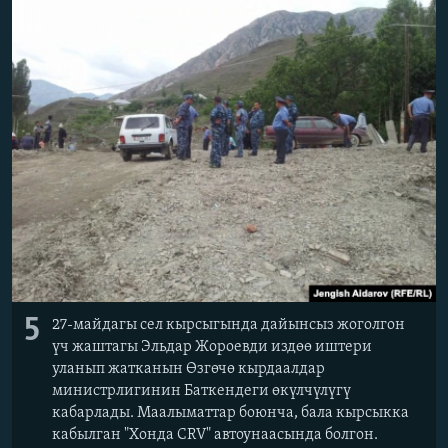
5
27-майдагы сел кырсыгында дайынсыз жоголгон
үч жаштагы Эльдар Жороевди издөө иштери
уланып жатканын Өзгөчө кырдаалдар
министрлигинин Баткендеги өкүлчүлүгү
кабарлады. Маалыматтар боюнча, бала кырсыкка
кабылган "Хонда CRV" автоунаасында болгон.