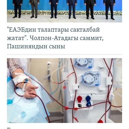
"ЕАЭБдин талаптары сакталбай
жатат". Чолпон-Атадагы саммит,
Пашиняндын сыны