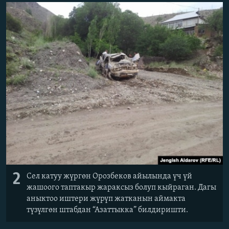
2
Сел катуу жүргөн Орозбеков айылында үч үй
жашоого таптакыр жараксыз болуп кыйраган. Дагы
аныктоо иштери жүрүп жатканын аймакта
түзүлгөн штабдан “Азаттыкка” билдиришти.