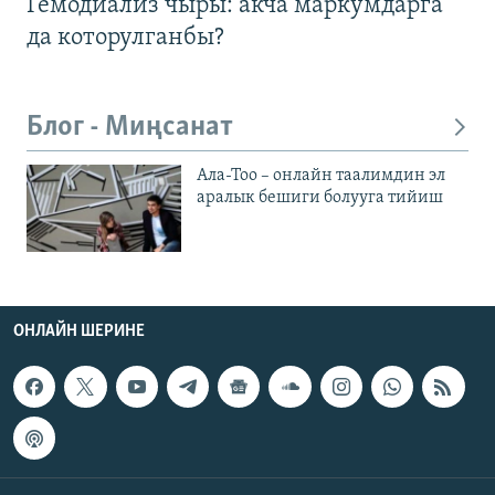
Гемодиализ чыры: акча маркумдарга
да которулганбы?
Блог - Миңсанат
Ала-Тоо – онлайн таалимдин эл
аралык бешиги болууга тийиш
ОНЛАЙН ШЕРИНЕ