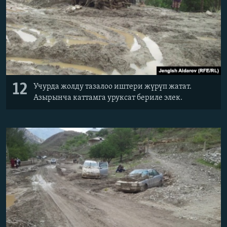
12
Учурда жолду тазалоо иштери жүрүп жатат.
Азырынча каттамга уруксат бериле элек.