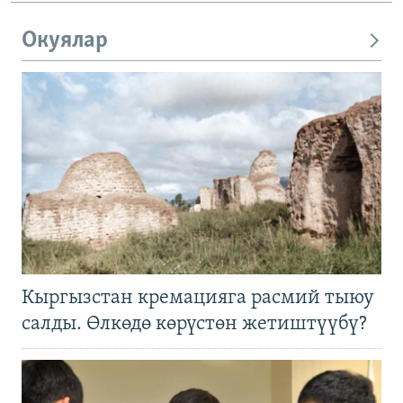
Окуялар
Кыргызстан кремацияга расмий тыюу
салды. Өлкөдө көрүстөн жетиштүүбү?