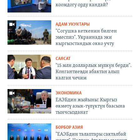
коомдогу орду кандай?
АДАМ УКУКТАРЫ
"Согушка кеткенин билген
эмеспиз". Украинада эки
кыргызстандык окко учту
САЯСАТ
"15 млн долларлык мүлкүн берди".
Конгантиевди абактан алып
калган чечим
ЭКОНОМИКА
ЕАЭБдин жыйыны: Кыргыз
өкмөтү азык-түлүктүн баасына
тынчсызданат
БОРБОР АЗИЯ
"ЕАЭБдин талаптары сакталбай