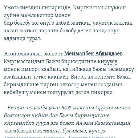
Үмөталиевдин пикиринде, Кыргызстан өнүккөн
дүйнө мамлекеттер менен
бир болобу же өнүгө албай жаткан, укуктук жактан
аксап жаткан тарапта болобу деген тандоонун
алдында турат.
Экономикалык эксперт
Мейманбек Абдылдаев
Кыргызстандын Бажы биримдигине кирүүсү
менен импорт азайып, натыйжада бажы төлөмдөрү
азайышын четке какпайт. Бирок ал кенемте Бажы
биримдигине кирген өлкөлөр менен сооданын
көбөйүшү менен толтурулат деген пикирде:
-
Биздин соодабыздын 50% жакыны Орусия менен
болгондон кийин биз Бажы биримдигине
киргенибиз туура эле болот. Ал эми Казакстандын
чыгабыз деп жатканы, бул алсыз, күчсүз