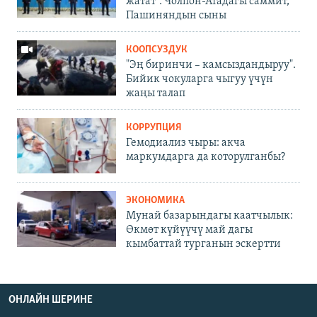
жатат". Чолпон-Атадагы саммит,
Пашиняндын сыны
КООПСУЗДУК
"Эң биринчи – камсыздандыруу".
Бийик чокуларга чыгуу үчүн
жаңы талап
КОРРУПЦИЯ
Гемодиализ чыры: акча
маркумдарга да которулганбы?
ЭКОНОМИКА
Мунай базарындагы каатчылык:
Өкмөт күйүүчү май дагы
кымбаттай турганын эскертти
ОНЛАЙН ШЕРИНЕ