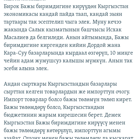
Бирок Бажы биримдигине кирүүдөн Кыргызстан
экономикасы кандай пайда таап, кандай зыян
тартаары так эсептелип чыга элек. Муну кечээ
жакында Салык кызматынын башчысы Исхак
Масалиев да белгиледи. Анын айтымында, Бажы
биримдигине киргенден кийин Дордой жана
Кара-Суу базарларында кырдаал өзгөрүп, 10 миңге
чейин адам жумушсуз калышы мүмкүн. Анын так
эсеби алына элек.
Андан сырткары Кыргызстандын базарлары
сырттан келген товарлардын же импорттун очогу.
Импорт товарлар болсо бажы төлөмүн төлөп кирет.
Бажы төлөмдөрү болсо, Кыргызстандын
бюджетинин жарым кирешесин берет. Демек
Кыргызстан Бажы биримдигине кирүүсү менен
бажы төлөмдөрү көтөрүлүп, импорттун агымы
азайат. Ошону менен бажы төлөмдөрү да кыскарат.