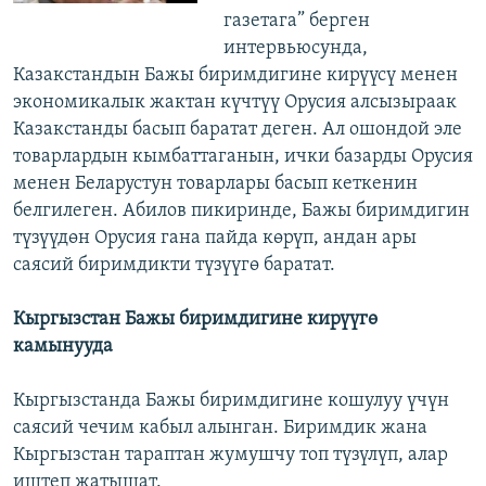
газетага” берген
интервьюсунда,
Казакстандын Бажы биримдигине кирүүсү менен
экономикалык жактан күчтүү Орусия алсызыраак
Казакстанды басып баратат деген. Ал ошондой эле
товарлардын кымбаттаганын, ички базарды Орусия
менен Беларустун товарлары басып кеткенин
белгилеген. Абилов пикиринде, Бажы биримдигин
түзүүдөн Орусия гана пайда көрүп, андан ары
саясий биримдикти түзүүгө баратат.
Кыргызстан Бажы биримдигине кирүүгө
камынууда
Кыргызстанда Бажы биримдигине кошулуу үчүн
саясий чечим кабыл алынган. Биримдик жана
Кыргызстан тараптан жумушчу топ түзүлүп, алар
иштеп жатышат.