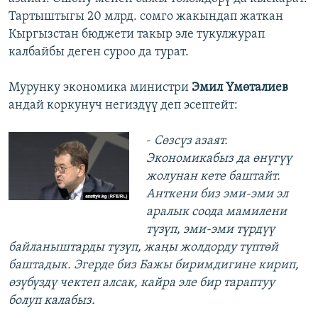
Тартыштыгы 20 млрд. сомго жакындап жаткан
Кыргызстан бюджети такыр эле тукулжурап
калбайбы деген суроо да турат.
Мурунку экономика министри
Эмил Үмөталиев
андай коркунуч негиздүү деп эсептейт:
-
Сөзсүз азаят.
Экономикабыз да өнүгүү
жолунан кете баштайт.
Анткени биз эми-эми эл
аралык соода мамилени
түзүп, эми-эми түрдүү
байланыштарды түзүп, жаңы жолдорду түптөй
баштадык. Эгерде биз Бажы биримдигине кирип,
өзүбүздү чектеп алсак, кайра эле бир тараптуу
болуп калабыз.