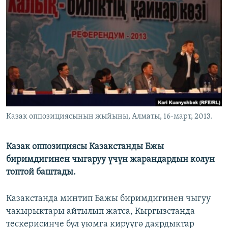
ОНЛАЙН ШЕРИНЕ
ЭЖЕ-СИҢДИЛЕР
АЗАТТЫК+
ЫҢГАЙСЫЗ СУРООЛОР
ЭЕ/АРнун бардык сайттары
Казак оппозициясынын жыйыны, Алматы, 16-март, 2013.
Казак оппозициясы Казакстанды Бжы
биримдигинен чыгаруу үчүн жарандардын колун
топтой баштады.
Казакстанда минтип Бажы биримдигинен чыгуу
чакырыктары айтылып жатса, Кыргызстанда
тескерисинче бул уюмга кирүүгө даярдыктар