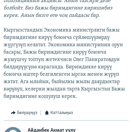
оппозициянын акциясы. Анын таасири деле
болбойт. Биз Бажы биримдигине киришибиз
керек. Анын бизге өтө чоң пайдасы бар.
Кыргызстандын Экономика министрлиги бажы
биримдигине кирүү боюнча сүйлөшүүлөрдү
жүргүзүп келатат. Экономика министринин орун
басары, Бажы биримдигине кирүү боюнча
жумушчу топтун жетекчиси Олег Панкратовдун
билдирүүсүнө караганда. Биримдикке кирүү
боюнча иштер белгиленген ыргак менен жүрүп
жатат. Ага ылайык, быйылкы жылы даярдыктар
көрүлүп, келерки жылдан тарта Кыргызстан Бажы
биримдигине кошулуш керек.
Бөлүшүңүз
Катталыңыз
Айданбек Акмат уулу