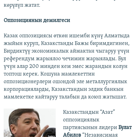
көрүлүп жатат.
Оппозициянын демилгеси
Казак оппозициясы өткөн ишемби күнү Алматыда
жыйын куруп, Казакстанды Бажы биримдигинен,
Бирдиктүү экономикалык аймактан чыгаруу үчүн
референдум жарыялоо чечимин жарыялады. Бул
үчүн алар 200 миңден кем эмес жарандын колун
топтош керек. Кошуна мамлекеттин
оппозиционерлери ошондой эле металлургиялык
корпорацияларды, Казакстандын элдик банкын
мамлекетке кайтаруу талабын да коюп жатышат.
Казакстандын “Азат”
оппозициялык
партиясынын лидери
Булат
Абилов
“Независимая