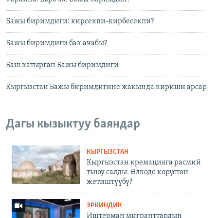
Бажы биримдиги: кирсекпи-кирбесекпи?
Бажы биримдиги бак ачабы?
Баш катырган Бажы биримдиги
Кыргызстан Бажы биримдигине жакында кириши арсар
Дагы кызыктуу баяндар
КЫРГЫЗСТАН
Кыргызстан кремацияга расмий
тыюу салды. Өлкөдө көрүстөн
жетиштүүбү?
ЭРКИНДИК
Иштерман мигранттардын