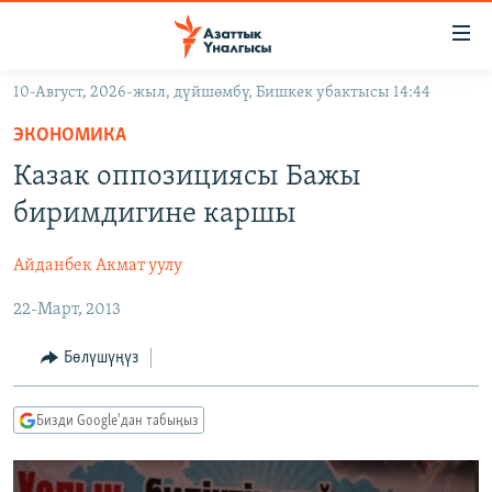
Линктер
Мазмунга
өтүңүз
10-Август, 2026-жыл, дүйшөмбү, Бишкек убактысы 14:44
Навигацияга
ЖАҢЫЛЫКТАР
өтүңүз
ЭКОНОМИКА
КЫРГЫЗСТАН
Издөөгө
Казак оппозициясы Бажы
салыңыз
ДҮЙНӨ
КЫРГЫЗСТАН
биримдигине каршы
УКРАИНА
САЯСАТ
ДҮЙНӨ
Айданбек Акмат уулу
АТАЙЫН ИЛИКТӨӨ
ЭКОНОМИКА
БОРБОР АЗИЯ
22-Март, 2013
ТВ ПРОГРАММАЛАР
МАДАНИЯТ
ПОДКАСТ
БҮГҮН АЗАТТЫКТА
Бөлүшүңүз
ӨЗГӨЧӨ ПИКИР
ЭКСПЕРТТЕР ТАЛДАЙТ
Бизди Google'дан табыңыз
БИЗ ЖАНА ДҮЙНӨ
Русский
ДАНИСТЕ