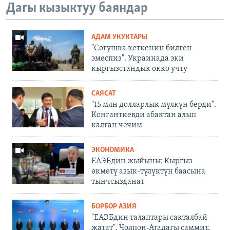
Дагы кызыктуу баяндар
АДАМ УКУКТАРЫ
"Согушка кеткенин билген
эмеспиз". Украинада эки
кыргызстандык окко учту
САЯСАТ
"15 млн долларлык мүлкүн берди".
Конгантиевди абактан алып
калган чечим
ЭКОНОМИКА
ЕАЭБдин жыйыны: Кыргыз
өкмөтү азык-түлүктүн баасына
тынчсызданат
БОРБОР АЗИЯ
"ЕАЭБдин талаптары сакталбай
жатат". Чолпон-Атадагы саммит,