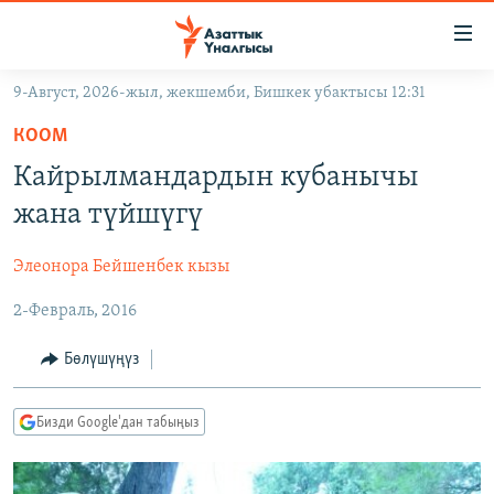
Линктер
Мазмунга
өтүңүз
9-Август, 2026-жыл, жекшемби, Бишкек убактысы 12:31
Навигацияга
ЖАҢЫЛЫКТАР
өтүңүз
КООМ
КЫРГЫЗСТАН
Издөөгө
Кайрылмандардын кубанычы
салыңыз
ДҮЙНӨ
КЫРГЫЗСТАН
жана түйшүгү
УКРАИНА
САЯСАТ
ДҮЙНӨ
Элеонора Бейшенбек кызы
АТАЙЫН ИЛИКТӨӨ
ЭКОНОМИКА
БОРБОР АЗИЯ
2-Февраль, 2016
ТВ ПРОГРАММАЛАР
МАДАНИЯТ
ПОДКАСТ
БҮГҮН АЗАТТЫКТА
Бөлүшүңүз
ӨЗГӨЧӨ ПИКИР
ЭКСПЕРТТЕР ТАЛДАЙТ
Бизди Google'дан табыңыз
БИЗ ЖАНА ДҮЙНӨ
Русский
ДАНИСТЕ