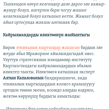
Ташкенден көчүп келгендер деле дароо эле камыр-
жумур болуп, илгертен бери чогуу жашап
келаткандай болуп катышып кетти. Жамаат болуп
айыл ортосунда жакшы ынтымак бар.
Кайрылмандарды иликтөөнүн жыйынтыгы
Бирок
этникалык кыргыздар жашаган
бардык эле
жерде абал Мраморное айылындагыдай эмес.
Улуттук стратегиялык изилдөөлөр институту
Кыргызстандагы кайрылмандардын абалын
иликтеп чыкты. Иликтөөгө катышкан эксперт
Алтын Капалованын
билдиришинче, анда
этникалык кыргыздардын коомго аралашуусу
ортодон төмөн экени, коомдо аларды кодулоо,
жектөө көрүнүшү бардыгы аныкталды: