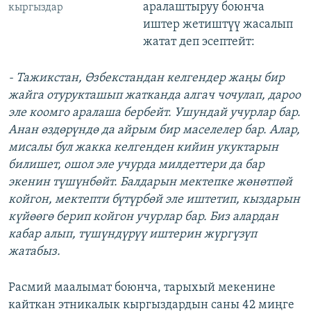
аралаштыруу боюнча
кыргыздар
иштер жетиштүү жасалып
жатат деп эсептейт:
- Тажикстан, Өзбекстандан келгендер жаңы бир
жайга отурукташып жатканда алгач чочулап, дароо
эле коомго аралаша бербейт. Ушундай учурлар бар.
Анан өздөрүндө да айрым бир маселелер бар. Алар,
мисалы бул жакка келгенден кийин укуктарын
билишет, ошол эле учурда милдеттери да бар
экенин түшүнбөйт. Балдарын мектепке жөнөтпөй
койгон, мектепти бүтүрбөй эле иштетип, кыздарын
күйөөгө берип койгон учурлар бар. Биз алардан
кабар алып, түшүндүрүү иштерин жүргүзүп
жатабыз.
Расмий маалымат боюнча, тарыхый мекенине
кайткан этникалык кыргыздардын саны 42 миңге