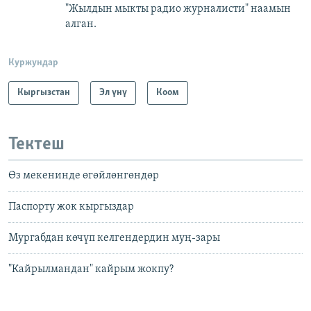
"Жылдын мыкты радио журналисти" наамын
алган.
Куржундар
Кыргызстан
Эл үнү
Коом
Тектеш
Өз мекенинде өгөйлөнгөндөр
Паспорту жок кыргыздар
Мургабдан көчүп келгендердин муң-зары
"Кайрылмандан" кайрым жокпу?