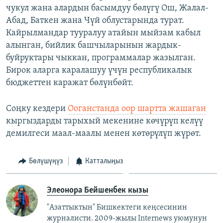
чукул жана алардын басымдуу бөлүгү Ош, Жалал-
Абад, Баткен жана Чүй облустарында турат.
Кайрылмандар тууралуу атайын мыйзам кабыл
алынган, бийлик башчыларынын жардык-
буйруктары чыккан, программалар жазылган.
Бирок аларга каралашуу үчүн республикалык
бюджеттен каражат бөлүнбөйт.
Соңку кездери
Ооганстанда оор шартта жашаган
кыргыздарды тарыхый мекенине көчүрүп келүү
демилгеси маал-маалы менен көтөрүлүп жүрөт.
Бөлүшүңүз
Катталыңыз
Элеонора Бейшенбек кызы
"Азаттыктын" Бишкектеги кеңсесинин
журналисти. 2009-жылы Internews уюмунун