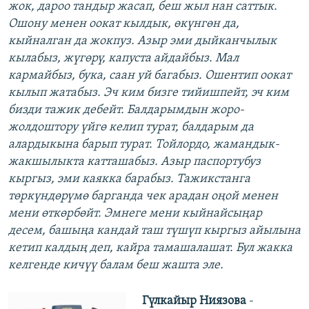
жок, дароо тандыр жасап, беш жыл нан саттык.
Ошону менен оокат кылдык, өкүнгөн да,
кыйналган да жокпуз. Азыр эми дыйканчылык
кылабыз, жүгөрү, капуста айдайбыз. Мал
кармайбыз, бука, саан уй багабыз. Ошентип оокат
кылып жатабыз. Эч ким бизге тийишпейт, эч ким
бизди тажик дебейт. Балдарымдын жоро-
жолдоштору үйгө келип турат, балдарым да
алардыкына барып турат. Тойлордо, жамандык-
жакшылыкта катташабыз. Азыр паспортубуз
кыргыз, эми каякка барабыз. Тажикстанга
төркүндөрүмө барганда чек арадан оңой менен
мени өткөрбөйт. Эмнеге мени кыйнайсыңар
десем, башыңа кандай таш түшүп кыргыз айылына
кетип калдың деп, кайра тамашалашат. Бул жакка
келгенде кичүү балам беш жашта эле.
Гүлкайыр Ниязова
-