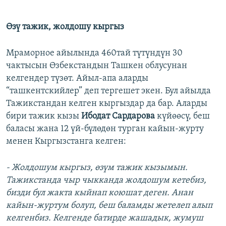
Өзү тажик, жолдошу кыргыз
Мраморное айылында 460тай түтүндүн 30
чактысын Өзбекстандын Ташкен облусунан
келгендер түзөт. Айыл-апа аларды
“ташкентскийлер” деп тергешет экен. Бул айылда
Тажикстандан келген кыргыздар да бар. Аларды
бири тажик кызы
Ибодат Сардарова
күйөөсү, беш
баласы жана 12 үй-бүлөдөн турган кайын-журту
менен Кыргызстанга келген:
- Жолдошум кыргыз, өзүм тажик кызымын.
Тажикстанда чыр чыкканда жолдошум кетебиз,
бизди бул жакта кыйнап коюшат деген. Анан
кайын-журтум болуп, беш баламды жетелеп алып
келгенбиз. Келгенде батирде жашадык, жумуш