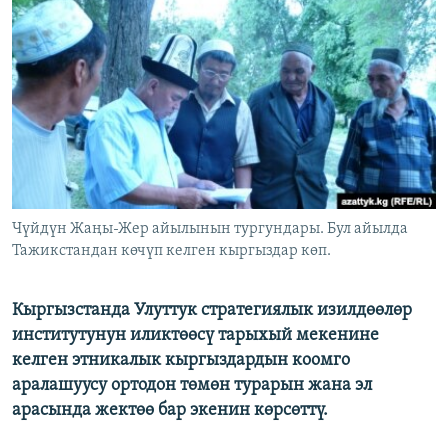
ОНЛАЙН ШЕРИНЕ
ЭЖЕ-СИҢДИЛЕР
АЗАТТЫК+
ЫҢГАЙСЫЗ СУРООЛОР
ЭЕ/АРнун бардык сайттары
Чүйдүн Жаңы-Жер айылынын тургундары. Бул айылда
Тажикстандан көчүп келген кыргыздар көп.
Кыргызстанда Улуттук стратегиялык изилдөөлөр
институтунун иликтөөсү тарыхый мекенине
келген этникалык кыргыздардын коомго
аралашуусу ортодон төмөн турарын жана эл
арасында жектөө бар экенин көрсөттү.