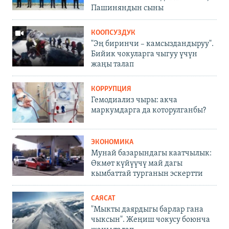
Пашиняндын сыны
КООПСУЗДУК
"Эң биринчи – камсыздандыруу".
Бийик чокуларга чыгуу үчүн
жаңы талап
КОРРУПЦИЯ
Гемодиализ чыры: акча
маркумдарга да которулганбы?
ЭКОНОМИКА
Мунай базарындагы каатчылык:
Өкмөт күйүүчү май дагы
кымбаттай турганын эскертти
САЯСАТ
"Мыкты даярдыгы барлар гана
чыксын". Жеңиш чокусу боюнча