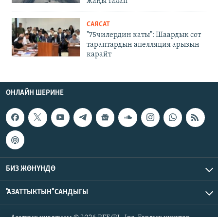
жаңы талап
САЯСАТ
"75чилердин каты": Шаардык сот
тараптардын апелляция арызын
карайт
ОНЛАЙН ШЕРИНЕ
БИЗ ЖӨНҮНДӨ
"АЗАТТЫКТЫН" САНДЫГЫ
Азаттык үналгысы © 2026 RFE/RL, Inc. Бардык укуктар