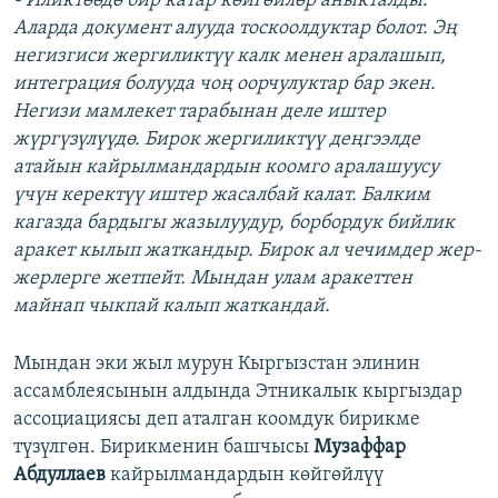
- Иликтөөдө бир катар көйгөйлөр аныкталды.
Аларда документ алууда тоскоолдуктар болот. Эң
негизгиси жергиликтүү калк менен аралашып,
интеграция болууда чоң оорчулуктар бар экен.
Негизи мамлекет тарабынан деле иштер
жүргүзүлүүдө. Бирок жергиликтүү деңгээлде
атайын кайрылмандардын коомго аралашуусу
үчүн керектүү иштер жасалбай калат. Балким
кагазда бардыгы жазылуудур, борбордук бийлик
аракет кылып жаткандыр. Бирок ал чечимдер жер-
жерлерге жетпейт. Мындан улам аракеттен
майнап чыкпай калып жаткандай.
Мындан эки жыл мурун Кыргызстан элинин
ассамблеясынын алдында Этникалык кыргыздар
ассоциациясы деп аталган коомдук бирикме
түзүлгөн. Бирикменин башчысы
Музаффар
Абдуллаев
кайрылмандардын көйгөйлүү