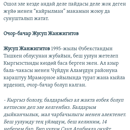
Ошол эле кезде андай деле пайдасы деле жок деген
жүйө менен “кайрылман” макамын жоюу да
сунушталып жатат.
Очор-бачар Жусуп Жанжигитов
Жусуп Жанжигитов
1995-жылы Өзбекстандын
Ташкен облусунан жубайын, беш уулун жетелеп
Кыргызстанды көздөй баса берген экен. Ал азыр
бала-чакасы менен Чүйдүн Аламүдүн районуна
караштуу Мраморное айылында турат жана кыйла
ирденип, очор-бачар болуп калган.
- Кыргыз бололу, балдарыбыз ал жакта өзбек болуп
кетпесин деп эле келгенбиз. Балдарым
дыйканчылык, мал чарбачылыгы менен алектенет.
Беш уулумду тең үйлөдүм, беш келиним, 14
неберем бар. Бир уулум Сауд Арабияда окуйт.