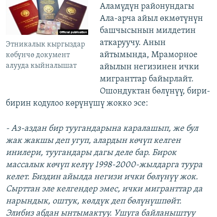
Аламүдүн районундагы
Ала-арча айыл өкмөтүнүн
башчысынын милдетин
аткаруучу. Анын
Этникалык кыргыздар
айтымында, Мраморное
көбүнчө документ
алууда кыйналышат
айылын негизинен ички
мигранттар байырлайт.
Ошондуктан бөлүнүү, бири-
бирин кодулоо көрүнүшү жокко эсе:
- Аз-аздан бир туугандарына каралашып, же бул
жак жакшы деп угуп, алардын көчүп келген
инилери, туугандары дагы деле бар. Бирок
массалык көчүп келүү 1998-2000-жылдарга туура
келет. Биздин айылда негизи ички бөлүнүү жок.
Сырттан эле келгендер эмес, ички мигранттар да
нарындык, оштук, көлдүк деп бөлүнүшпөйт.
Элибиз абдан ынтымактуу. Ушуга байланыштуу