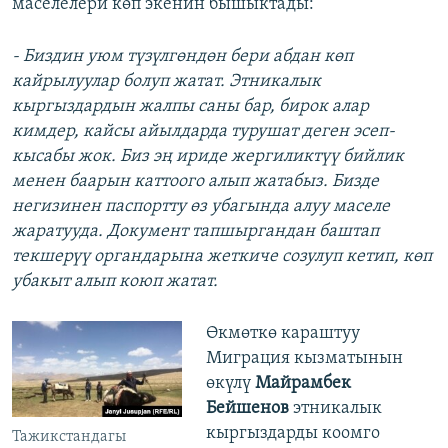
маселелери көп экенин бышыктады:
- Биздин уюм түзүлгөндөн бери абдан көп
кайрылуулар болуп жатат. Этникалык
кыргыздардын жалпы саны бар, бирок алар
кимдер, кайсы айылдарда турушат деген эсеп-
кысабы жок. Биз эң ириде жергиликтүү бийлик
менен баарын каттоого алып жатабыз. Бизде
негизинен паспортту өз убагында алуу маселе
жаратууда. Документ тапшыргандан баштап
текшерүү органдарына жеткиче созулуп кетип, көп
убакыт алып коюп жатат.
Өкмөткө караштуу
Миграция кызматынын
өкүлү
Майрамбек
Бейшенов
этникалык
кыргыздарды коомго
Тажикстандагы