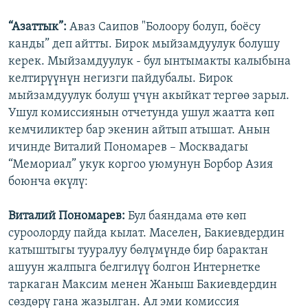
“Азаттык”:
Аваз Саипов
"Болоору болуп, боёсу
канды” деп айтты. Бирок мыйзамдуулук болушу
керек. Мыйзамдуулук - бул ынтымакты калыбына
келтирүүнүн негизги пайдубалы. Бирок
мыйзамдуулук болуш үчүн акыйкат тергөө зарыл.
Ушул комиссиянын отчетунда ушул жаатта көп
кемчиликтер бар экенин айтып атышат. Анын
ичинде Виталий Пономарев – Москвадагы
“Мемориал” укук коргоо уюмунун Борбор Азия
боюнча өкүлү:
Виталий Пономарев:
Бул баяндама өтө көп
суроолорду пайда кылат. Маселен, Бакиевдердин
катыштыгы тууралуу бөлүмүндө бир барактан
ашуун жалпыга белгилүү болгон Интернетке
таркаган Максим менен Жаныш Бакиевдердин
сөздөрү гана жазылган. Ал эми комиссия