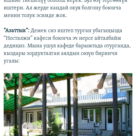
ишине тиешелүү болбош керек. Бул өзү тергөөнүн
иштери. Ал жерде кандай окуя болгону боюнча
менин толук эсимде жок.
“Азаттык”:
Демек сиз иштеп турган убагыңызда
“Носталжи” кафеси боюнча эч нерсе айталбайм
дедиңиз. Мына ушул кафеде барымтада отурганда,
кыздары зордукталган аялдын сөзүн биринчи
угалы: