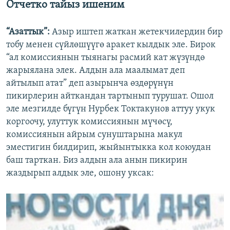
Отчетко тайыз ишеним
“Азаттык”:
Азыр иштеп жаткан жетекчилердин бир
тобу менен сүйлөшүүгө аракет кылдык эле. Бирок
“ал комиссиянын тыянагы расмий кат жүзүндө
жарыялана элек. Алдын ала маалымат деп
айтылып атат” деп азырынча өздөрүнүн
пикирлерин айткандан тартынып турушат. Ошол
эле мезгилде бүгүн Нурбек Токтакунов аттуу укук
коргоочу, улуттук комиссиянын мүчөсү,
комиссиянын айрым сунуштарына макул
эместигин билдирип, жыйынтыкка кол коюудан
баш тарткан. Биз алдын ала анын пикирин
жаздырып алдык эле, ошону уксак: