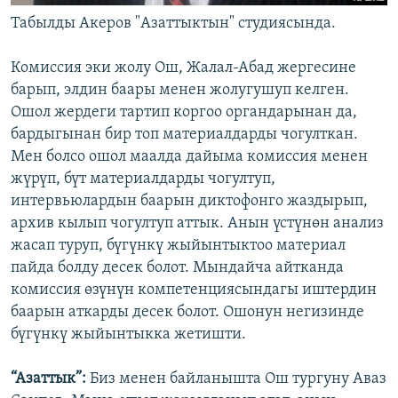
Табылды Акеров "Азаттыктын" студиясында.
Комиссия эки жолу Ош, Жалал-Абад жергесине
барып, элдин баары менен жолугушуп келген.
Ошол жердеги тартип коргоо органдарынан да,
бардыгынан бир топ материалдарды чогулткан.
Мен болсо ошол маалда дайыма комиссия менен
жүрүп, бүт материалдарды чогултуп,
интервьюлардын баарын диктофонго жаздырып,
архив кылып чогултуп аттык. Анын үстүнөн анализ
жасап туруп, бүгүнкү жыйынтыктоо материал
пайда болду десек болот. Мындайча айтканда
комиссия өзүнүн компетенциясындагы иштердин
баарын аткарды десек болот. Ошонун негизинде
бүгүнкү жыйынтыкка жетишти.
“Азаттык”:
Биз менен байланышта Ош тургуну Аваз