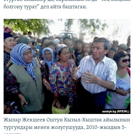
болгону турат” деп айта баштаган.
Жыпар Жекшеев Оштун Кызыл-Кыштак айылынын
тургундары менен жолугушууда, 2010-жылдын 5-