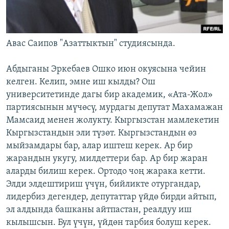
Авас Саипов "Азаттыктын" студиясында.
Абдыганы Эркебаев Ошко июн окуясына чейин
келген. Келип, эмне иш кылды? Ош
университетинде дагы бир академик, «Ата-Жол»
партиясынын мүчөсү, мурдагы депутат Махамажан
Мамсаид менен жолукту. Кыргызстан мамлекетин
Кыргызстандын эли түзөт. Кыргызстандын өз
мыйзамдары бар, алар иштеш керек. Ар бир
жарандын укугу, милдеттери бар. Ар бир жаран
аларды билиш керек. Ортодо чоң жарака кетти.
Элди элдештириш үчүн, бийликте отургандар,
лидербиз дегендер, депутаттар үйдө бирди айтып,
эл алдында башканы айтпастан, реалдуу иш
кылышсын. Бул үчүн, үйдөн тарбия болуш керек.