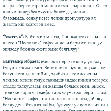
аларды берки тарап менен алмаштырышкан. Ошто
көп кишилер бул окуяны билсе да, менин
баамымда, соңку кезге чейин прокуратура ал
жаатта иш козгогон эмес.
“Азаттык”:
Байтемир мырза, Пономарев сөз кылып
кеткен “Носталжи” кафесиндеги барымтага алуу
эпизоду боюнча сизге эмне белгилүү?
Байтемир Ибраев:
Мен эки нерсеге көңүлүңөрдү
буруп кетким келет. Биринчиси, бул эң чоң маселе
болуп аткандан кийин, элибиз да комиссиянын
чечими менен толук таанышкандан кийин тегерек
столдо талкууласак эң жакшы болмок экен. Бирок,
тилекке каршы, телефон аркылуу жооп берип атам.
“Носталжи” кафесинин жанынан жанагыдай окуя
болду деп айтып атпайбы, бул улуттук комиссиянын