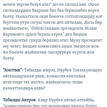
менен тергөө болуп атат" деген сигнал көп. Ошол
сигналдардын баарына биз баа беришибиз керек
болчу. Ноокаттагы окуя боюнча соттолгондорду коё
бергени үчүн согуш чыкты деп айтылды. Дагы бир
жыйынтыгы, "Өзбекстандын президенти Ислам
Каримовго орден бериш керек" деп биздин
президентке сунуш берилип атат. Муну президент
өзү чечет. Биздин комиссияга анын тиешеси жок.
Ал боюнча жыйынтык чыгаруунун кереги жок
болчу.
“Азаттык”:
Табылды мырза, Нурбек Токтакуновдун
айткандарынан улам, комиссия канчалык
деңгээлде так иштеп, жыйынтыгы сизди
канааттандыра алды?
Табылды Акеров:
Азыр Нурбек айтып атпайбы,
“комиссиянын бир топ жерлерине каршы болуп,