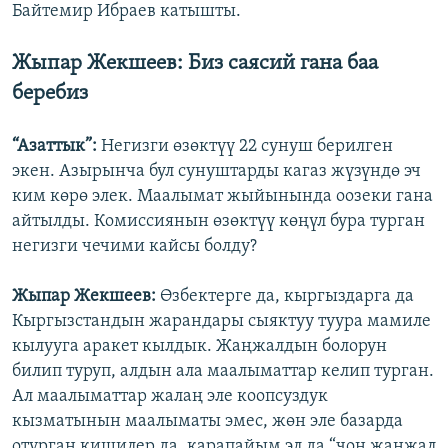
Байтемир Ибраев катышты.
Жыпар Жекшеев: Биз саясий гана баа
беребиз
“Азаттык”:
Негизги өзөктүү 22 сунуш берилген
экен. Азырынча бул сунуштарды кагаз жүзүндө эч
ким көрө элек. Маалымат жыйынында оозеки гана
айтылды. Комиссиянын өзөктүү көңүл бура турган
негизги чечими кайсы болду?
Жыпар Жекшеев:
Өзбектерге да, кыргыздарга да
Кыргызстандын жарандары сыяктуу туура мамиле
кылууга аракет кылдык. Жаңжалдын болорун
билип туруп, алдын ала маалыматтар келип турган.
Ал маалыматтар жалаң эле коопсуздук
кызматынын маалыматы эмес, жөн эле базарда
отурган кишилер да, карапайым эл да “чоң жаңжал