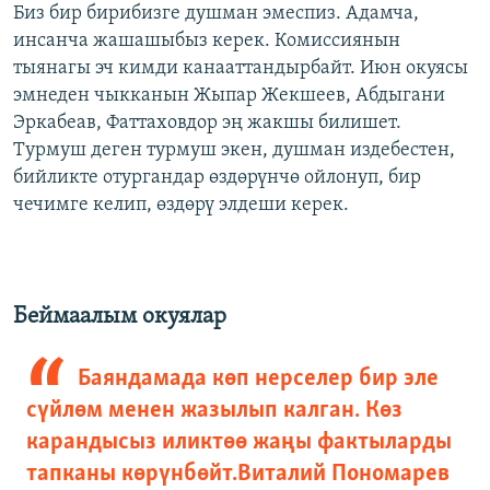
Биз бир бирибизге душман эмеспиз. Адамча,
инсанча жашашыбыз керек. Комиссиянын
тыянагы эч кимди канааттандырбайт. Июн окуясы
эмнеден чыкканын Жыпар Жекшеев, Абдыгани
Эркабеав, Фаттаховдор эң жакшы билишет.
Турмуш деген турмуш экен, душман издебестен,
бийликте отургандар өздөрүнчө ойлонуп, бир
чечимге келип, өздөрү элдеши керек.
Беймаалым окуялар
Баяндамада көп нерселер бир эле
сүйлөм менен жазылып калган. Көз
карандысыз иликтөө жаңы фактыларды
тапканы көрүнбөйт.
Виталий Пономарев