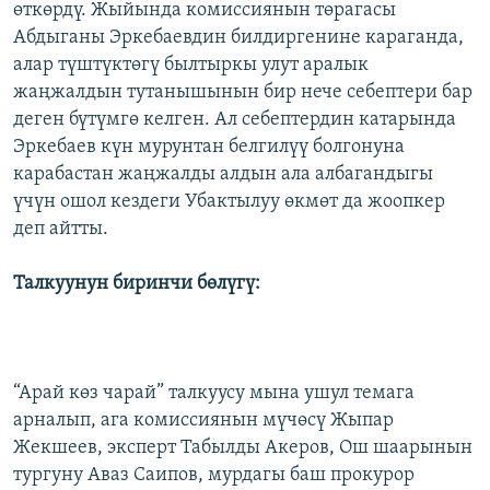
өткөрдү. Жыйында комиссиянын төрагасы
Абдыганы Эркебаевдин билдиргенине караганда,
алар түштүктөгү былтыркы улут аралык
жаңжалдын тутанышынын бир нече себептери бар
деген бүтүмгө келген. Ал себептердин катарында
Эркебаев күн мурунтан белгилүү болгонуна
карабастан жаңжалды алдын ала албагандыгы
үчүн ошол кездеги Убактылуу өкмөт да жоопкер
деп айтты.
Талкуунун биринчи бөлүгү:
“Арай көз чарай” талкуусу мына ушул темага
арналып, ага комиссиянын мүчөсү Жыпар
Жекшеев, эксперт Табылды Акеров, Ош шаарынын
тургуну Аваз Саипов, мурдагы баш прокурор