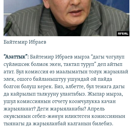
Байтемир Ибраев
“Азаттык”:
Байтемир Ибраев мырза “дагы чогулуп
сүйлөшсөк болмок экен, тактап туруп” деп айтып
атат. Бул комиссия өз маалыматын толук жарыялай
элек, ошого байланыштуу ушундай ой пайда
болгон болуш керек. Биз, албетте, бул темага дагы
да кайрылып талкууну улантабыз. Жыпар мырза,
ушул комиссиянын отчету коомчулукка качан
жарыяланат? Деги жарыяланабы? Апрель
окуясынын себеп-жөнүн иликтеген комиссиянын
тыянагы да жарыяланбай калганын билебиз.