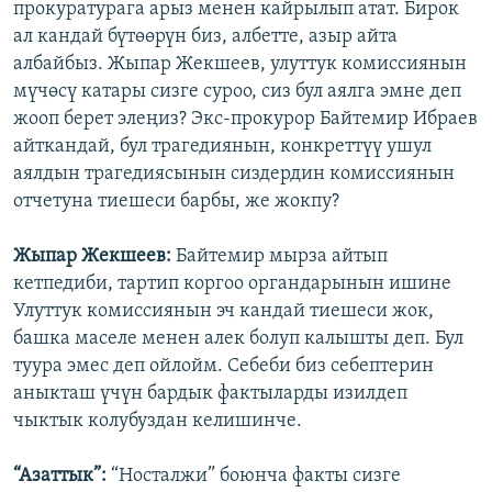
прокуратурага арыз менен кайрылып атат. Бирок
ал кандай бүтөөрүн биз, албетте, азыр айта
албайбыз. Жыпар Жекшеев, улуттук комиссиянын
мүчөсү катары сизге суроо, сиз бул аялга эмне деп
жооп берет элеңиз? Экс-прокурор Байтемир Ибраев
айткандай, бул трагедиянын, конкреттүү ушул
аялдын трагедиясынын сиздердин комиссиянын
отчетуна тиешеси барбы, же жокпу?
Жыпар Жекшеев:
Байтемир мырза айтып
кетпедиби, тартип коргоо органдарынын ишине
Улуттук комиссиянын эч кандай тиешеси жок,
башка маселе менен алек болуп калышты деп. Бул
туура эмес деп ойлойм. Себеби биз себептерин
аныкташ үчүн бардык фактыларды изилдеп
чыктык колубуздан келишинче.
“Азаттык”:
“Носталжи” боюнча факты сизге