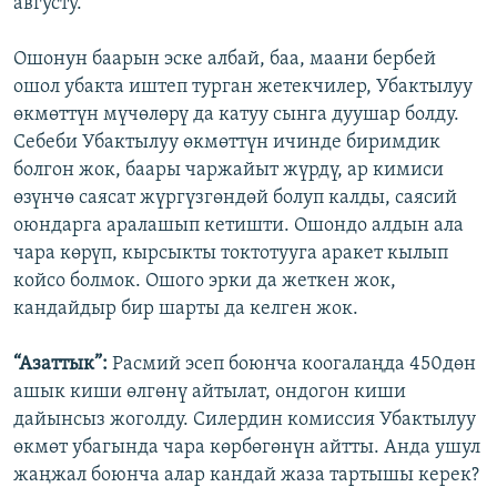
августу.
Ошонун баарын эске албай, баа, маани бербей
ошол убакта иштеп турган жетекчилер, Убактылуу
өкмөттүн мүчөлөрү да катуу сынга дуушар болду.
Себеби Убактылуу өкмөттүн ичинде биримдик
болгон жок, баары чаржайыт жүрдү, ар кимиси
өзүнчө саясат жүргүзгөндөй болуп калды, саясий
оюндарга аралашып кетишти. Ошондо алдын ала
чара көрүп, кырсыкты токтотууга аракет кылып
койсо болмок. Ошого эрки да жеткен жок,
кандайдыр бир шарты да келген жок.
“Азаттык”:
Расмий эсеп боюнча коогалаңда 450дөн
ашык киши өлгөнү айтылат, ондогон киши
дайынсыз жоголду. Силердин комиссия Убактылуу
өкмөт убагында чара көрбөгөнүн айтты. Анда ушул
жаңжал боюнча алар кандай жаза тартышы керек?