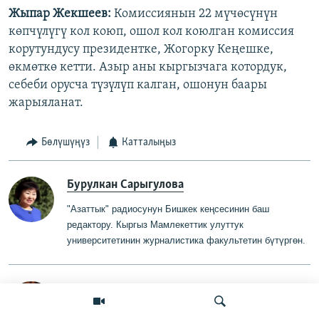
Жыпар Жекшеев:
Комиссиянын 22 мүчөсүнүн
көпчүлүгү кол коюп, ошол кол коюлган комиссия
корутундусу президентке, Жогорку Кеңешке,
өкмөткө кетти. Азыр аны кыргызчага котордук,
себеби орусча түзүлүп калган, ошонун баары
жарыяланат.
Бөлүшүңүз
Катталыңыз
Бурулкан Сарыгулова
"Азаттык" радиосунун Бишкек кеңсесинин баш
редактору
.
Кыргыз Мамлекеттик
у
луттук
университетинин журналистика факультетин бүтүргө
н
.
Жаңыл Жусупжан
"Азаттыктын" штаттан сырткаркы журналисти.