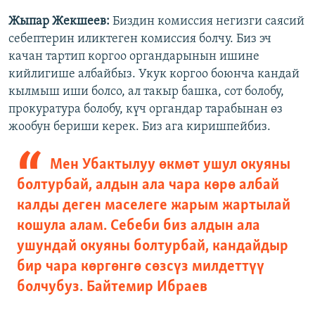
Жыпар Жекшеев:
Биздин комиссия негизги саясий
себептерин иликтеген комиссия болчу. Биз эч
качан тартип коргоо органдарынын ишине
кийлигише албайбыз. Укук коргоо боюнча кандай
кылмыш иши болсо, ал такыр башка, сот болобу,
прокуратура болобу, күч органдар тарабынан өз
жообун бериши керек. Биз ага киришпейбиз.
Мен Убактылуу өкмөт ушул окуяны
болтурбай, алдын ала чара көрө албай
калды деген маселеге жарым жартылай
кошула алам. Себеби биз алдын ала
ушундай окуяны болтурбай, кандайдыр
бир чара көргөнгө сөзсүз милдеттүү
болчубуз.
Байтемир Ибраев