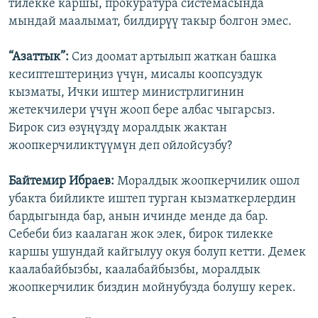
тилекке каршы, прокуратура системасында
мындай маалымат, билдирүү такыр болгон эмес.
“Азаттык”:
Сиз доомат артылып жаткан башка
кесиптештериңиз үчүн, мисалы коопсуздук
кызматы, Ички иштер министрлигинин
жетекчилери үчүн жооп бере албас чыгарсыз.
Бирок сиз өзүңүздү моралдык жактан
жоопкерчиликтүүмүн деп ойлойсузбу?
Байтемир Ибраев:
Моралдык жоопкерчилик ошол
убакта бийликте иштеп турган кызматкерлердин
бардыгында бар, анын ичинде менде да бар.
Себеби биз каалаган жок элек, бирок тилекке
каршы ушундай кайгылуу окуя болуп кетти. Демек
каалабайбызбы, каалабайбызбы, моралдык
жоопкерчилик биздин мойнубузда болушу керек.