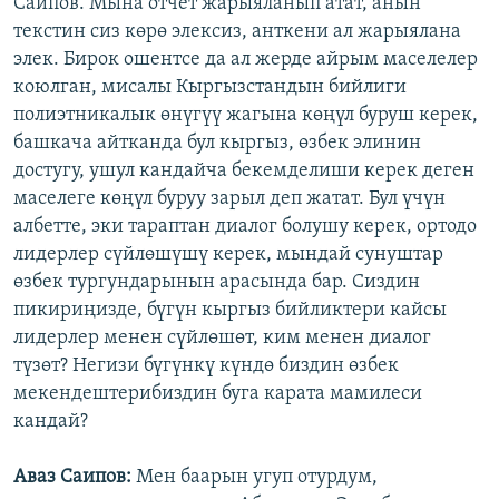
Саипов. Мына отчет жарыяланып атат, анын
текстин сиз көрө элексиз, анткени ал жарыялана
элек. Бирок ошентсе да ал жерде айрым маселелер
коюлган, мисалы Кыргызстандын бийлиги
полиэтникалык өнүгүү жагына көңүл буруш керек,
башкача айтканда бул кыргыз, өзбек элинин
достугу, ушул кандайча бекемделиши керек деген
маселеге көңүл буруу зарыл деп жатат. Бул үчүн
албетте, эки тараптан диалог болушу керек, ортодо
лидерлер сүйлөшүшү керек, мындай сунуштар
өзбек тургундарынын арасында бар. Сиздин
пикириңизде, бүгүн кыргыз бийликтери кайсы
лидерлер менен сүйлөшөт, ким менен диалог
түзөт? Негизи бүгүнкү күндө биздин өзбек
мекендештерибиздин буга карата мамилеси
кандай?
Аваз Саипов:
Мен баарын угуп отурдум,