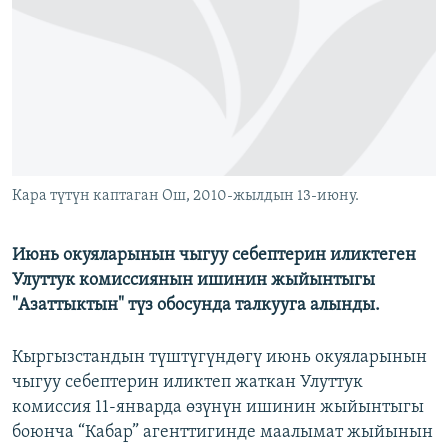
ОНЛАЙН ШЕРИНЕ
ЭЖЕ-СИҢДИЛЕР
АЗАТТЫК+
ЫҢГАЙСЫЗ СУРООЛОР
ЭЕ/АРнун бардык сайттары
Кара түтүн каптаган Ош, 2010-жылдын 13-июну.
Июнь окуяларынын чыгуу себептерин иликтеген
Улуттук комиссиянын ишинин жыйынтыгы
"Азаттыктын" түз обосунда талкууга алынды.
Кыргызстандын түштүгүндөгү июнь окуяларынын
чыгуу себептерин иликтеп жаткан Улуттук
комиссия 11-январда өзүнүн ишинин жыйынтыгы
боюнча “Кабар” агенттигинде маалымат жыйынын