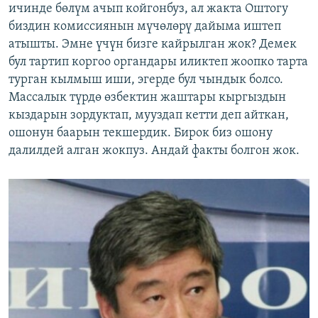
ичинде бөлүм ачып койгонбуз, ал жакта Оштогу
биздин комиссиянын мүчөлөрү дайыма иштеп
атышты. Эмне үчүн бизге кайрылган жок? Демек
бул тартип коргоо органдары иликтеп жоопко тарта
турган кылмыш иши, эгерде бул чындык болсо.
Массалык түрдө өзбектин жаштары кыргыздын
кыздарын зордуктап, мууздап кетти деп айткан,
ошонун баарын текшердик. Бирок биз ошону
далилдей алган жокпуз. Андай факты болгон жок.