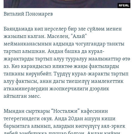
Виталий Пономарев
Баяндамада көп нерселер бир эле сүйлөм менен
жазылып калган. Маселен, "Алай"
мейманканасынын алдында чогулгандар танкты
тартып алышкан. Андан башка да курал-
жарактарды тартып алуу тууралуу маалыматтар өтө
аз. Көз карандысыз иликтөө жаңы фактыларды
тапканы көрүнбөйт. Түрдүү курал-жаракты тартып
алуу фактысы, анан дагы тиешелүү мамлекеттик
аткаминерлердин жоопкерчилиги дээрлик
айтылган эмес.
Мындан сырткары “Носталжи” кафесинин
тегерегиндеги окуя. Анда 20дан ашуун киши
барымтага алынып, алардын көпчүлүгү аял-эркек
дебей зомбулукка дуушар болгон. Андан кийин