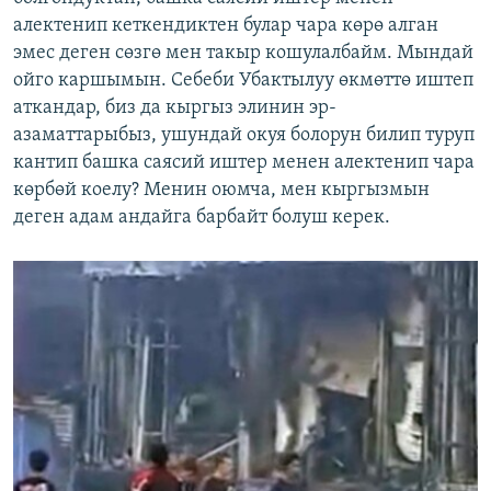
алектенип кеткендиктен булар чара көрө алган
эмес деген сөзгө мен такыр кошулалбайм. Мындай
ойго каршымын. Себеби Убактылуу өкмөттө иштеп
аткандар, биз да кыргыз элинин эр-
азаматтарыбыз, ушундай окуя болорун билип туруп
кантип башка саясий иштер менен алектенип чара
көрбөй коелу? Менин оюмча, мен кыргызмын
деген адам андайга барбайт болуш керек.