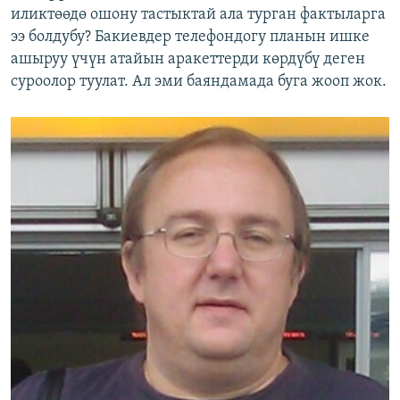
иликтөөдө ошону тастыктай ала турган фактыларга
ээ болдубу? Бакиевдер телефондогу планын ишке
ашыруу үчүн атайын аракеттерди көрдүбү деген
суроолор туулат. Ал эми баяндамада буга жооп жок.