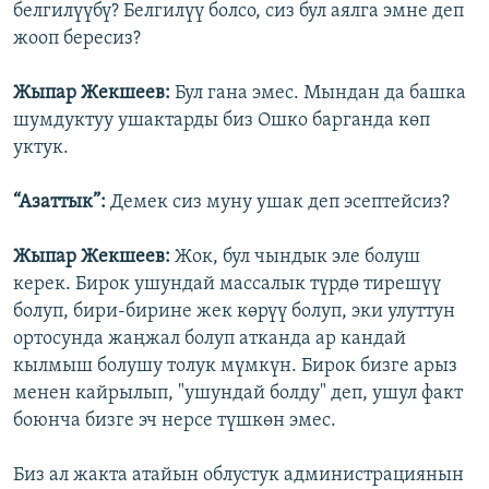
белгилүүбү? Белгилүү болсо, сиз бул аялга эмне деп
жооп бересиз?
Жыпар Жекшеев:
Бул гана эмес. Мындан да башка
шумдуктуу ушактарды биз Ошко барганда көп
уктук.
“Азаттык”:
Демек сиз муну ушак деп эсептейсиз?
Жыпар Жекшеев:
Жок, бул чындык эле болуш
керек. Бирок ушундай массалык түрдө тирешүү
болуп, бири-бирине жек көрүү болуп, эки улуттун
ортосунда жаңжал болуп атканда ар кандай
кылмыш болушу толук мүмкүн. Бирок бизге арыз
менен кайрылып, "ушундай болду" деп, ушул факт
боюнча бизге эч нерсе түшкөн эмес.
Биз ал жакта атайын облустук администрациянын