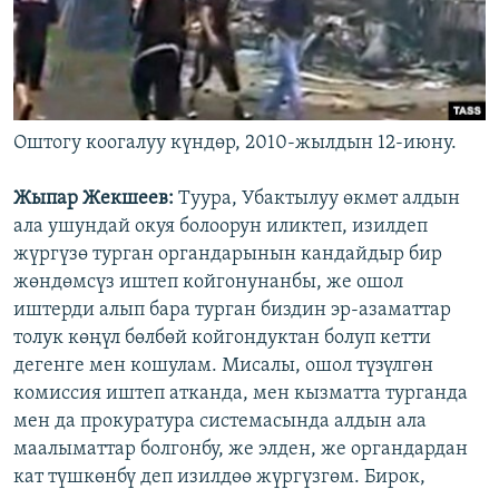
Оштогу коогалуу күндөр, 2010-жылдын 12-июну.
Жыпар Жекшеев:
Туура, Убактылуу өкмөт алдын
ала ушундай окуя болоорун иликтеп, изилдеп
жүргүзө турган органдарынын кандайдыр бир
жөндөмсүз иштеп койгонунанбы, же ошол
иштерди алып бара турган биздин эр-азаматтар
толук көңүл бөлбөй койгондуктан болуп кетти
дегенге мен кошулам. Мисалы, ошол түзүлгөн
комиссия иштеп атканда, мен кызматта турганда
мен да прокуратура системасында алдын ала
маалыматтар болгонбу, же элден, же органдардан
кат түшкөнбү деп изилдөө жүргүзгөм. Бирок,