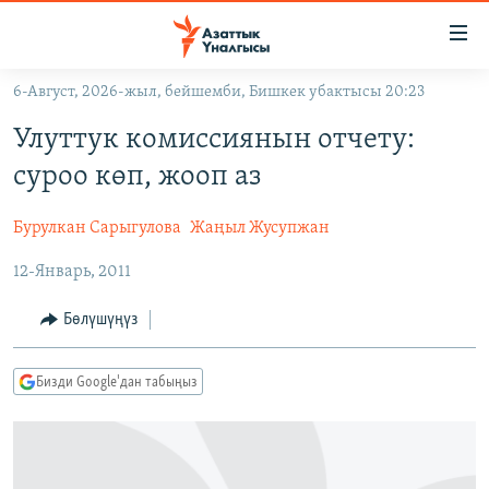
Линктер
Мазмунга
өтүңүз
6-Август, 2026-жыл, бейшемби, Бишкек убактысы 20:23
Навигацияга
ЖАҢЫЛЫКТАР
өтүңүз
Улуттук комиссиянын отчету:
КЫРГЫЗСТАН
Издөөгө
суроо көп, жооп аз
салыңыз
ДҮЙНӨ
КЫРГЫЗСТАН
Бурулкан Сарыгулова
Жаңыл Жусупжан
УКРАИНА
САЯСАТ
ДҮЙНӨ
12-Январь, 2011
АТАЙЫН ИЛИКТӨӨ
ЭКОНОМИКА
БОРБОР АЗИЯ
ТВ ПРОГРАММАЛАР
МАДАНИЯТ
Бөлүшүңүз
ПОДКАСТ
БҮГҮН АЗАТТЫКТА
Бизди Google'дан табыңыз
ӨЗГӨЧӨ ПИКИР
ЭКСПЕРТТЕР ТАЛДАЙТ
БИЗ ЖАНА ДҮЙНӨ
Русский
ДАНИСТЕ