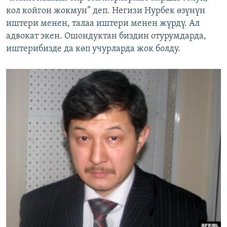
кол койгон жокмун” деп. Негизи Нурбек өзүнүн
иштери менен, талаа иштери менен жүрдү. Ал
адвокат экен. Ошондуктан биздин отурумдарда,
иштерибизде да көп учурларда жок болду.