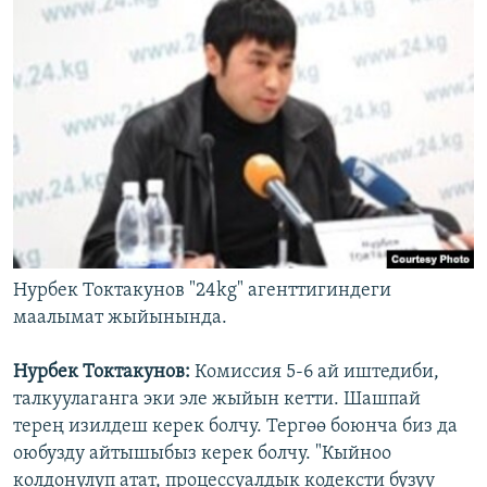
Нурбек Токтакунов "24kg" агенттигиндеги
маалымат жыйынында.
Нурбек Токтакунов:
Комиссия 5-6 ай иштедиби,
талкуулаганга эки эле жыйын кетти. Шашпай
терең изилдеш керек болчу. Тергөө боюнча биз да
оюбузду айтышыбыз керек болчу. "Кыйноо
колдонулуп атат, процессуалдык кодексти бузуу