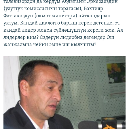
телевизордон да көрдүм Абдыганы Эркебаевдин
(улуттук комиссиянын төрагасы), Бахтияр
Фаттаховдун (өкмөт министри) айткандарын
уктум. Кандай диалогго барыш керек дегенде, эч
кандай лидер менен сүйлөшүштүн кереги жок. Ал
лидерлер ким? Өздөрүн лидербиз дегендер Ош
жаңжалына чейин эмне иш кылышты?