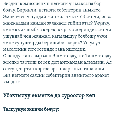
Биздин комиссиянын негизги үч максаты бар
болчу. Биринчи, негизги себептерин аныктоо.
Эмне үчүн ушундай жаңжал чыкты? Экинчи, ошол
жаңжалдын кандай залакасы тийип атат? Үчүнчү,
эмне кылышыбыз керек, кыргыз жеринде экинчи
ушундай чоң жаңжал, кагылышуу болбошу үчүн
эмне сунуштарды беришибиз керек? Ушул үч
маселенин тегерегинде гана иштедик.
Ошондуктан азыр мен Эшматовду, же Ташматовду
жоопко тартыш керек деп айткандан алысмын. Ал
соттун, тартип коргоо органдарынын гана иши.
Биз негизги саясий себептерин аныктоого аракет
кылдык.
Убактылуу өкмөткө да суроолор көп
Талкуунун экинчи бөлүгү: