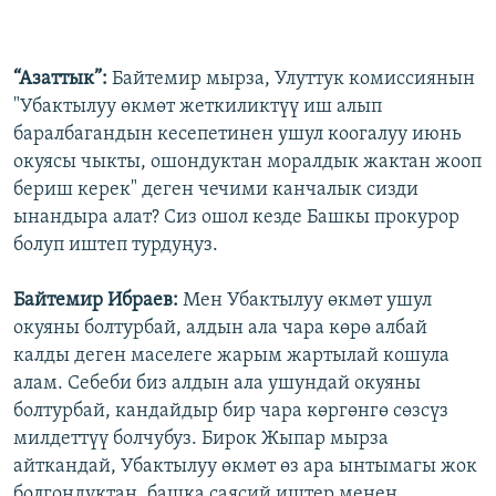
“Азаттык”:
Байтемир мырза, Улуттук комиссиянын
"Убактылуу өкмөт жеткиликтүү иш алып
баралбагандын кесепетинен ушул коогалуу июнь
окуясы чыкты, ошондуктан моралдык жактан жооп
бериш керек" деген чечими канчалык сизди
ынандыра алат? Сиз ошол кезде Башкы прокурор
болуп иштеп турдуңуз.
Байтемир Ибраев:
Мен Убактылуу өкмөт ушул
окуяны болтурбай, алдын ала чара көрө албай
калды деген маселеге жарым жартылай кошула
алам. Себеби биз алдын ала ушундай окуяны
болтурбай, кандайдыр бир чара көргөнгө сөзсүз
милдеттүү болчубуз. Бирок Жыпар мырза
айткандай, Убактылуу өкмөт өз ара ынтымагы жок
болгондуктан, башка саясий иштер менен