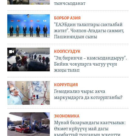
тынчсызданат
БОРБОР АЗИЯ
"ЕАЭБдин талаптары сакталбай
жатат". Чолпон-Атадагы саммит,
Пашиняндын сыны
КООПСУЗДУК
"Эң биринчи – камсыздандыруу".
Бийик чокуларга чыгуу үчүн
жаңы талап
КОРРУПЦИЯ
Гемодиализ чыры: акча
маркумдарга да которулганбы?
ЭКОНОМИКА
Мунай базарындагы каатчылык:
Өкмөт күйүүчү май дагы
кымбаттай турганын эскертти