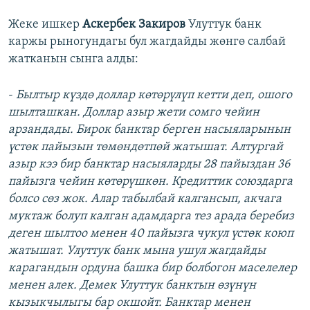
Жеке ишкер
Аскербек Закиров
Улуттук банк
каржы рыногундагы бул жагдайды жөнгө салбай
жатканын сынга алды:
-
Былтыр күздө доллар көтөрүлүп кетти деп, ошого
шылташкан. Доллар азыр жети сомго чейин
арзандады. Бирок банктар берген насыяларынын
үстөк пайызын төмөндөтпөй жатышат. Алтургай
азыр кээ бир банктар насыяларды 28 пайыздан 36
пайызга чейин көтөрүшкөн. Кредиттик союздарга
болсо сөз жок. Алар табылбай калгансып, акчага
муктаж болуп калган адамдарга тез арада беребиз
деген шылтоо менен 40 пайызга чукул үстөк коюп
жатышат. Улуттук банк мына ушул жагдайды
карагандын ордуна башка бир болбогон маселелер
менен алек. Демек Улуттук банктын өзүнүн
кызыкчылыгы бар окшойт. Банктар менен