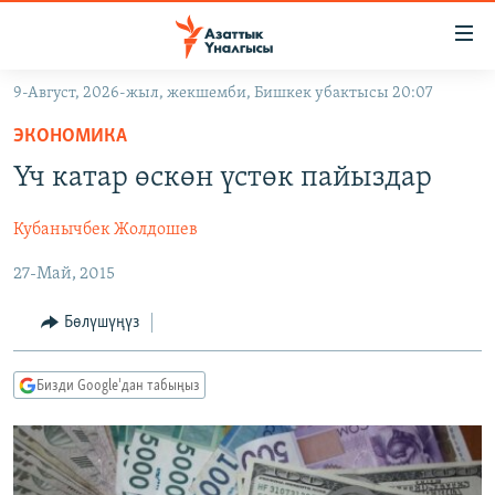
Линктер
Мазмунга
өтүңүз
9-Август, 2026-жыл, жекшемби, Бишкек убактысы 20:07
Навигацияга
ЖАҢЫЛЫКТАР
өтүңүз
ЭКОНОМИКА
КЫРГЫЗСТАН
Издөөгө
Үч катар өскөн үстөк пайыздар
салыңыз
ДҮЙНӨ
КЫРГЫЗСТАН
Кубанычбек Жолдошев
УКРАИНА
САЯСАТ
ДҮЙНӨ
27-Май, 2015
АТАЙЫН ИЛИКТӨӨ
ЭКОНОМИКА
БОРБОР АЗИЯ
ТВ ПРОГРАММАЛАР
МАДАНИЯТ
Бөлүшүңүз
ПОДКАСТ
БҮГҮН АЗАТТЫКТА
Бизди Google'дан табыңыз
ӨЗГӨЧӨ ПИКИР
ЭКСПЕРТТЕР ТАЛДАЙТ
БИЗ ЖАНА ДҮЙНӨ
Русский
ДАНИСТЕ