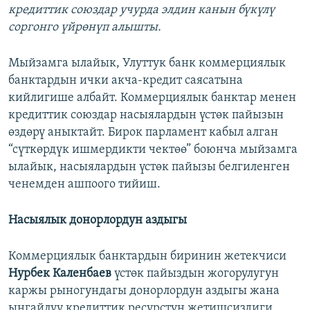
кредиттик союздар учурда элдин канын бүкүлү
соргонго үйрөнүп алышты.
Мыйзамга ылайык, Улуттук банк коммерциялык
банктардын ички акча-кредит саясатына
кийлигише албайт. Коммерциялык банктар менен
кредиттик союздар насыялардын үстөк пайызын
өздөрү аныктайт. Бирок парламент кабыл алган
“сүткөрдүк ишмердикти чектөө” боюнча мыйзамга
ылайык, насыялардын үстөк пайызы белгиленген
ченемден ашпоого тийиш.
Насыялык донорлордун аздыгы
Коммерциялык банктардын биринин жетекчиси
Нурбек Каленбаев
үстөк пайыздын жогорулугун
каржы рыногундагы донорлордун аздыгы жана
ыңгайлуу кредиттик ресурстун жетишсиздиги