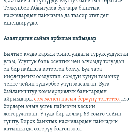
9,50 пайызга түшүрдү. Улуттук банктын төрагасы
Толкунбек Абдыгулов бул чара банктык
насыялардын пайызына да таасир этет деп
ишендирүүдө.
Азаят деген сайын арбыган пайыздар
Былтыр күздө каржы рыногундагы туруксуздуктан
улам, Улуттук банк эсептик чен өлчөмдү тогуздан
он бир пайызга көтөргөн болчу. Бул чара
инфляцияны ооздуктап, сомдун кунун төмөнкү
чекке чейин түшүрбөө үчүн жасалган. Буга
байланыштуу коммерциялык банктардын
айрымдары
сом менен насыя берүүнү токтотсо,
кээ
бирлери анын үстөк пайызын кескин
жогорулаткан. Учуда бир доллар 58 сомго чейин
түштү. Бирок банктык насыялардын пайыздык
катышында өзгөрүү болгон жок.