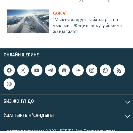
САЯСАТ
"Мыкты даярдыгы барлар гана
чыксын". Жеңиш чокусу боюнча
жаңы талап
ОНЛАЙН ШЕРИНЕ
БИЗ ЖӨНҮНДӨ
"АЗАТТЫКТЫН" САНДЫГЫ
Азаттык үналгысы © 2026 RFE/RL, Inc. Бардык укуктар