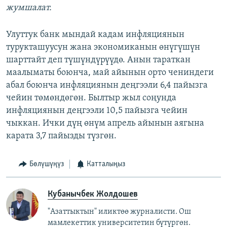
жумшалат.
Улуттук банк мындай кадам инфляциянын
турукташуусун жана экономиканын өнүгүшүн
шарттайт деп түшүндүрүүдө. Анын тараткан
маалыматы боюнча, май айынын орто чениндеги
абал боюнча инфляциянын деңгээли 6,4 пайызга
чейин төмөндөгөн. Былтыр жыл соңунда
инфляциянын деңгээли 10,5 пайызга чейин
чыккан. Ички дүң өнүм апрель айынын аягына
карата 3,7 пайызды түзгөн.
Бөлүшүңүз
Катталыңыз
Кубанычбек Жолдошев
"Азаттыктын" иликтөө журналисти. Ош
мамлекеттик университетин бүтүргөн.