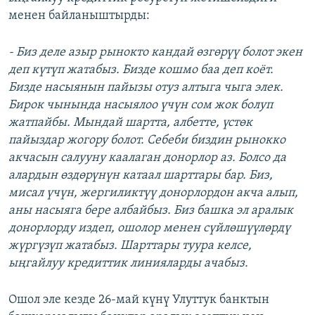
менен байланыштырды:
- Биз деле азыр рынокто кандай өзгөрүү болот экен
деп күтүп жатабыз. Бизде кошмо баа деп коёт.
Бизде насыянын пайызы отуз алтыга чыга элек.
Бирок чынында насыялоо үчүн сом жок болуп
жатпайбы. Мындай шартта, албетте, үстөк
пайыздар жогору болот. Себеби биздин рынокко
акчасын салууну каалаган донорлор аз. Болсо да
алардын өздөрүнүн катаал шарттары бар. Биз,
мисал үчүн, жергиликтүү донорлордон акча алып,
аны насыяга бере албайбыз. Биз башка эл аралык
донорлорду издеп, ошолор менен сүйлөшүүлөрдү
жүргүзүп жатабыз. Шарттары туура келсе,
ыңгайлуу кредиттик линияларды ачабыз.
Ошол эле кезде 26-май күнү Улуттук банктын