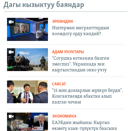
Дагы кызыктуу баяндар
ЭРКИНДИК
Иштерман мигранттардын
коомдогу орду кандай?
АДАМ УКУКТАРЫ
"Согушка кеткенин билген
эмеспиз". Украинада эки
кыргызстандык окко учту
САЯСАТ
"15 млн долларлык мүлкүн берди".
Конгантиевди абактан алып
калган чечим
ЭКОНОМИКА
ЕАЭБдин жыйыны: Кыргыз
өкмөтү азык-түлүктүн баасына