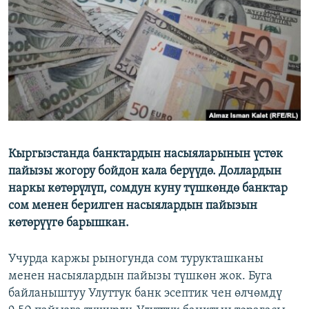
ОНЛАЙН ШЕРИНЕ
ЭЖЕ-СИҢДИЛЕР
АЗАТТЫК+
ЫҢГАЙСЫЗ СУРООЛОР
ЭЕ/АРнун бардык сайттары
Кыргызстанда банктардын насыяларынын үстөк
пайызы жогору бойдон кала берүүдө. Доллардын
наркы көтөрүлүп, сомдун куну түшкөндө банктар
сом менен берилген насыялардын пайызын
көтөрүүгө барышкан.
Учурда каржы рыногунда сом турукташканы
менен насыялардын пайызы түшкөн жок. Буга
байланыштуу Улуттук банк эсептик чен өлчөмдү