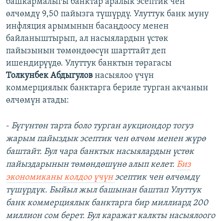
башкармалыгы банктар аралык эсептик чен
өлчөмдү 9,50 пайызга түшүрдү. Улуттук банк муну
инфляция арымынын басаңдоосу менен
байланыштырып, ал насыялардын үстөк
пайызынын төмөндөөсүн шарттайт деп
ишендирүүдө. Улуттук банктын төрагасы
Толкунбек Абдыгулов
насыялоо үчүн
коммерциялык банктарга бериле турган акчанын
өлчөмүн атады:
-
Бүгүнтөн тарта боло турган аукциондор тогуз
жарым пайыздык эсептик чен өлчөм менен жүрө
баштайт. Бул чара банктык насыялардын үстөк
пайыздарынын төмөндөшүнө алып келет.
Биз
экономиканы колдоо үчүн
эсептик чен өлчөмдү
түшүрдүк. Быйыл жыл башынан баштап Улуттук
банк коммерциялык банктарга бир миллиард 200
миллион сом берет. Бул каражат калкты насыялоого