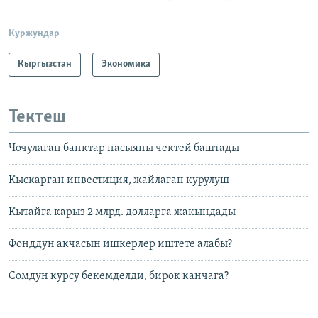
Куржундар
Кыргызстан
Экономика
Тектеш
Чочулаган банктар насыяны чектей баштады
Кыскарган инвестиция, жайлаган курулуш
Кытайга карыз 2 млрд. долларга жакындады
Фонддун акчасын ишкерлер иштете алабы?
Сомдун курсу бекемделди, бирок канчага?