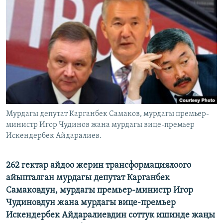
ОНЛАЙН ШЕРИНЕ
ЭЖЕ-СИҢДИЛЕР
АЗАТТЫК+
ЫҢГАЙСЫЗ СУРООЛОР
ЭЕ/АРнун бардык сайттары
Мурдагы депутат Карганбек Самаков, мурдагы премьер-
министр Игор Чудинов жана мурдагы вице-премьер
Искендербек Айдаралиев.
262 гектар айдоо жерин трансформациялоого
айыпталган мурдагы депутат Карганбек
Самаковдун, мурдагы премьер-министр Игор
Чудиновдун жана мурдагы вице-премьер
Искендербек Айдаралиевдин соттук ишинде жаңы