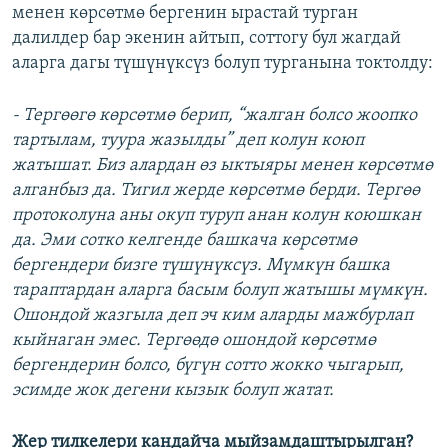
менен көрсөтмө бергенин ырастай турган
далилдер бар экенин айтып, соттогу бул жагдай
аларга дагы түшүнүксүз болуп турганына токтолду:
- Тергөөгө көрсөтмө берип, “жалган болсо жоопко
тартылам, туура жазылды” деп колун коюп
жатышат. Биз алардан өз ыктыяры менен көрсөтмө
алганбыз да. Тигил жерде көрсөтмө берди. Тергөө
протоколуна аны окуп туруп анан колун коюшкан
да. Эми сотко келгенде башкача көрсөтмө
бергендери бизге түшүнүксүз. Мүмкүн башка
тараптардан аларга басым болуп жатышы мүмкүн.
Ошондой жазгыла деп эч ким аларды мажбурлап
кыйнаган эмес. Тергөөдө ошондой көрсөтмө
бергендерин болсо, бүгүн сотто жокко чыгарып,
эсимде жок дегени кызык болуп жатат.
Жер тилкелери кандайча мыйзамдаштырылган?