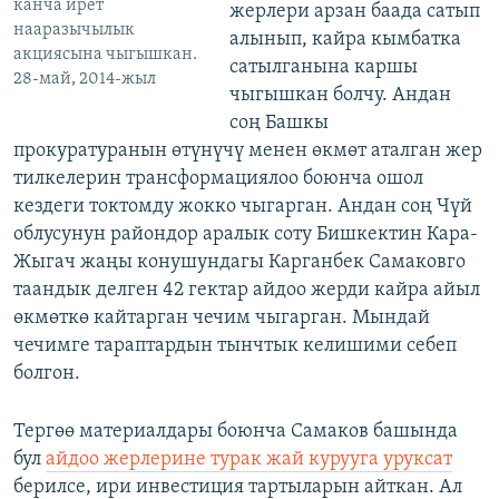
канча ирет
жерлери арзан баада сатып
нааразычылык
алынып, кайра кымбатка
акциясына чыгышкан.
сатылганына каршы
28-май, 2014-жыл
чыгышкан болчу. Андан
соң Башкы
прокуратуранын өтүнүчү менен өкмөт аталган жер
тилкелерин трансформациялоо боюнча ошол
кездеги токтомду жокко чыгарган. Андан соң Чүй
облусунун райондор аралык соту Бишкектин Кара-
Жыгач жаңы конушундагы Карганбек Самаковго
таандык делген 42 гектар айдоо жерди кайра айыл
өкмөткө кайтарган чечим чыгарган. Мындай
чечимге тараптардын тынчтык келишими себеп
болгон.
Тергөө материалдары боюнча Самаков башында
бул
айдоо жерлерине турак жай курууга уруксат
берилсе, ири инвестиция тартыларын айткан. Ал