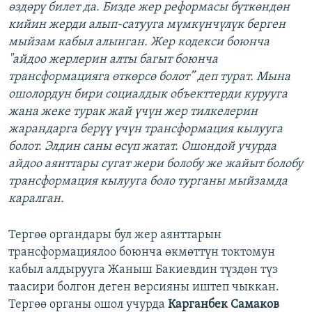
өздөрү билет да. Бизде жер реформасы бүткөндөн
кийин жерди алып-сатууга мүмкүнчүлүк берген
мыйзам кабыл алынган. Жер кодекси боюнча
"айдоо жерлерин алты багыт боюнча
трансформацияга өткөрсө болот” деп турат. Мына
ошолордун бири социалдык объекттерди курууга
жана жеке турак жай үчүн жер тилкелерин
жарандарга берүү үчүн трансформация кылууга
болот. Элдин саны өсүп жатат. Ошондой учурда
айдоо аянттары сугат жери болобу же жайыт болобу
трансформация кылууга боло турганы мыйзамда
каралган.
Тергөө органдары бул жер аянттарын
трансформациялоо боюнча өкмөттүн токтомун
кабыл алдырууга Жаныш Бакиевдин түздөн түз
таасири болгон деген версияны иштеп чыккан.
Тергөө органы ошол учурда
Карганбек Самаков