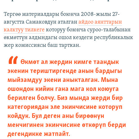
Тергөө материалдары боюнча 2008-жылы 27-
августта Самаковдун аталган
айдоо аянттарын
калктуу тилкеге
которуу боюнча суроо-талабынан
өкмөттүн алдындагы ошол кездеги республикалык
жер комиссиясы баш тарткан.
Өкмөт ал жердин кимге таандык
экенин териштиргенде анын бардыгы
мыйзамдуу экени аныкталган. Мына
ошондон кийин гана мага кол коюуга
берилген болчу. Биз мында жерди бир
категориядан эле экинчисине которуп
койдук. Бул деген аны бирөөнүн
менчигинен экинчисине өткөрүп берди
дегендикке жатпайт.