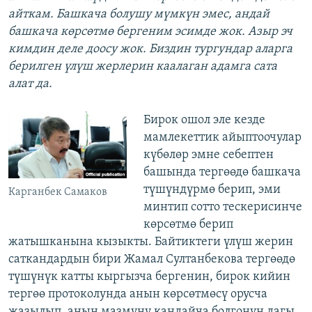
айткам. Башкача болушу мүмкүн эмес, андай
башкача көрсөтмө бергеним эсимде жок. Азыр эч
кимдин деле доосу жок. Биздин тургундар аларга
берилген үлүш жерлерин каалаган адамга сата
алат да.
Бирок ошол эле кезде
мамлекеттик айыптоочулар
күбөлөр эмне себептен
башында тергөөдө башкача
түшүндүрмө берип, эми
Карганбек Самаков
минтип сотто тескерисинче
көрсөтмө берип
жатышканына кызыкты. Байтиктеги үлүш жерин
саткандардын бири Жамал Султанбекова тергөөдө
түшүнүк катты кыргызча бергенин, бирок кийин
тергөө протоколунда анын көрсөтмөсү орусча
жазылып, анын мазмуну кандайча болгонун дагы