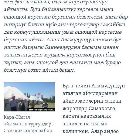
телефон чалышып, басым көрсөтүшкөнүн
айтышты. Буга байланыштуу тергөөгө мына
ошондой көрсөтмө бергенин белгиледи. Дагы бир
нотариус болгон күбө аны тергөөчүлөр камайбыз
деп коркутушканынан улам ошондой көрсөтмө
бергенин айтты. Анан Аламүдүндүн акими бул
иштин бардыгы Бакиевдердин басымы менен
жасалган деген мурдагы көрсөтмөсүнөн баш
тартып, аны ошондой деп жазганга мажбурлоо
болгонун сотко айтып берди.
Буга чейин Аламүдүндүн
аталган айылдарынан
айдоо жерлерин саткан
жарандар Самаковго
карата нааразылык
Кара-Жыгач
акциясына чыгып
айылынын тургундары
Самаковго каршы бир
келишкен. Алар айдоо