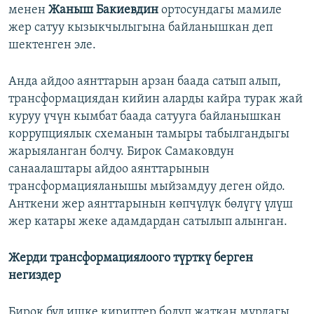
менен
Жаныш Бакиевдин
ортосундагы мамиле
жер сатуу кызыкчылыгына байланышкан деп
шектенген эле.
Анда айдоо аянттарын арзан баада сатып алып,
трансформациядан кийин аларды кайра турак жай
куруу үчүн кымбат баада сатууга байланышкан
коррупциялык схеманын тамыры табылгандыгы
жарыяланган болчу. Бирок Самаковдун
санаалаштары айдоо аянттарынын
трансформацияланышы мыйзамдуу деген ойдо.
Анткени жер аянттарынын көпчүлүк бөлүгү үлүш
жер катары жеке адамдардан сатылып алынган.
Жерди трансформациялоого түрткү берген
негиздер
Бирок бул ишке кириптер болуп жаткан мурдагы