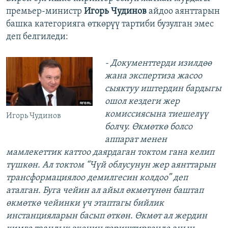
премьер-министр
Игорь Чудинов
айдоо аянттарын
башка категорияга өткөрүү тартиби бузулган эмес
деп белгиледи:
- Документтерди изилдөө
жана экспертиза жасоо
сыяктуу иштердин бардыгы
ошол кездеги жер
комиссиясына тиешелүү
Игорь Чудинов
болчу. Өкмөткө болсо
аппарат менен
мамлекеттик каттоо даярдаган токтом гана келип
түшкөн. Ал токтом “Чүй облусунун жер аянттарын
трансформациялоо демилгесин колдоо” деп
аталган. Буга чейин ал айыл өкмөтүнөн баштап
өкмөткө чейинки үч этаптагы бийлик
инстанцияларын басып өткөн. Өкмөт ал жердин