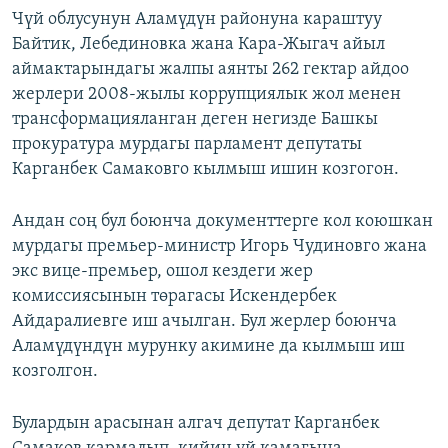
Чүй облусунун Аламүдүн районуна караштуу
Байтик, Лебединовка жана Кара-Жыгач айыл
аймактарындагы жалпы аянты 262 гектар айдоо
жерлери 2008-жылы коррупциялык жол менен
трансформацияланган деген негизде Башкы
прокуратура мурдагы парламент депутаты
Карганбек Самаковго кылмыш ишин козгогон.
Андан соң бул боюнча документтерге кол коюшкан
мурдагы премьер-министр Игорь Чудиновго жана
экс вице-премьер, ошол кездеги жер
комиссиясынын төрагасы Искендербек
Айдаралиевге иш ачылган. Бул жерлер боюнча
Аламүдүндүн мурунку акимине да кылмыш иш
козголгон.
Булардын арасынан алгач депутат Карганбек