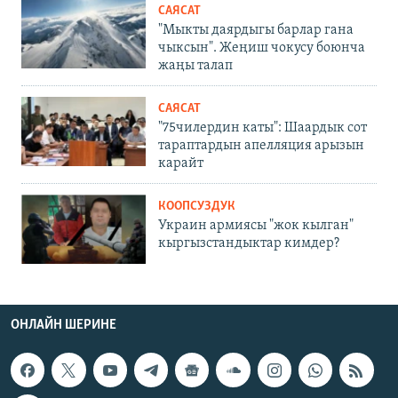
САЯСАТ
"Мыкты даярдыгы барлар гана
чыксын". Жеңиш чокусу боюнча
жаңы талап
САЯСАТ
"75чилердин каты": Шаардык сот
тараптардын апелляция арызын
карайт
КООПСУЗДУК
Украин армиясы "жок кылган"
кыргызстандыктар кимдер?
ОНЛАЙН ШЕРИНЕ