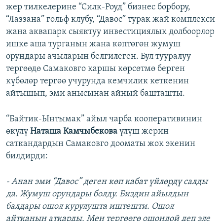
жер тилкелерине “Силк-Роуд” бизнес борбору,
“Лаззана” гольф клубу, “Давос” турак жай комплекси
жана аквапарк сыяктуу инвестициялык долбоорлор
ишке аша турганын жана көптөгөн жумуш
орундары ачыларын белгилеген. Бул тууралуу
тергөөдө Самаковго каршы көрсөтмө берген
күбөлөр тергөө учурунда кемчилик кеткенин
айтышып, эми анысынан айный башташты.
“Байтик-Ынтымак” айыл чарба кооперативинин
өкүлү
Наташа Камчыбекова
үлүш жерин
саткандардын Самаковго дооматы жок экенин
билдирди:
- Анан эми “Давос” деген көп кабат үйлөрдү салды
да. Жумуш орундары болду. Биздин айылдын
балдары ошол курулушта иштешти. Ошол
айтканын аткарды. Мен тергөөгө ошондой деп эле