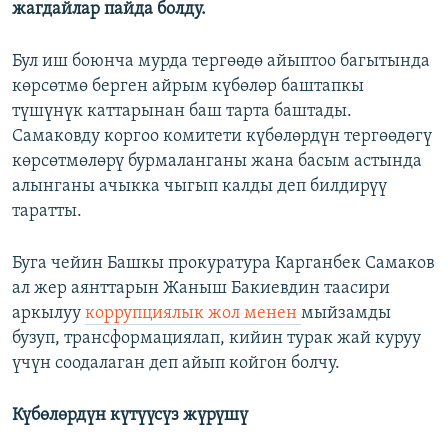
жагдайлар пайда болду.
Бул иш боюнча мурда тергөөдө айыптоо багытында
көрсөтмө берген айрым күбөлөр баштапкы
түшүнүк каттарынан баш тарта баштады.
Самаковду коргоо комитети күбөлөрдүн тергөөдөгү
көрсөтмөлөрү бурмаланганы жана басым астында
алынганы ачыкка чыгып калды деп билдирүү
таратты.
Буга чейин Башкы прокуратура Карганбек Самаков
ал жер аянттарын Жаныш Бакиевдин таасири
аркылуу
коррупциялык жол менен
мыйзамды
бузуп, трансформациялап, кийин турак жай куруу
үчүн соодалаган деп айып койгон болчу.
Күбөлөрдүн күтүүсүз жүрүшү