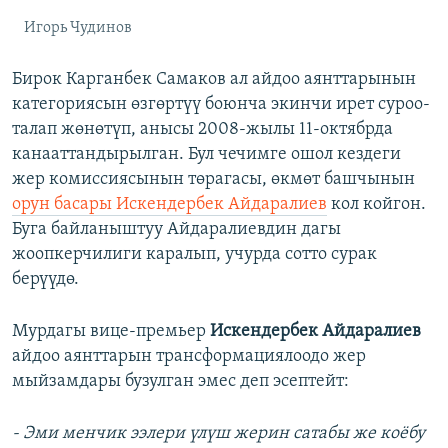
Игорь Чудинов
Бирок Карганбек Самаков ал айдоо аянттарынын
категориясын өзгөртүү боюнча экинчи ирет суроо-
талап жөнөтүп, анысы 2008-жылы 11-октябрда
канааттандырылган. Бул чечимге ошол кездеги
жер комиссиясынын төрагасы, өкмөт башчынын
орун басары Искендербек Айдаралиев
кол койгон.
Буга байланыштуу Айдаралиевдин дагы
жоопкерчилиги каралып, учурда сотто сурак
берүүдө.
Мурдагы вице-премьер
Искендербек Айдаралиев
айдоо аянттарын трансформациялоодо жер
мыйзамдары бузулган эмес деп эсептейт:
- Эми менчик ээлери үлүш жерин сатабы же коёбу