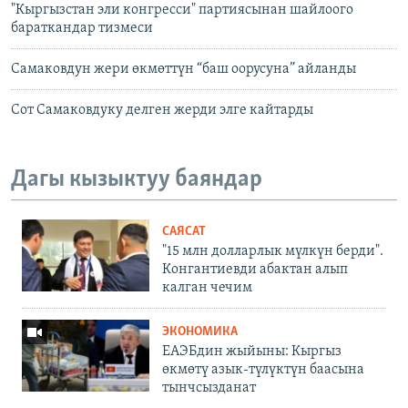
"Кыргызстан эли конгресси" партиясынан шайлоого
бараткандар тизмеси
Самаковдун жери өкмөттүн “баш оорусуна” айланды
Сот Самаковдуку делген жерди элге кайтарды
Дагы кызыктуу баяндар
САЯСАТ
"15 млн долларлык мүлкүн берди".
Конгантиевди абактан алып
калган чечим
ЭКОНОМИКА
ЕАЭБдин жыйыны: Кыргыз
өкмөтү азык-түлүктүн баасына
тынчсызданат