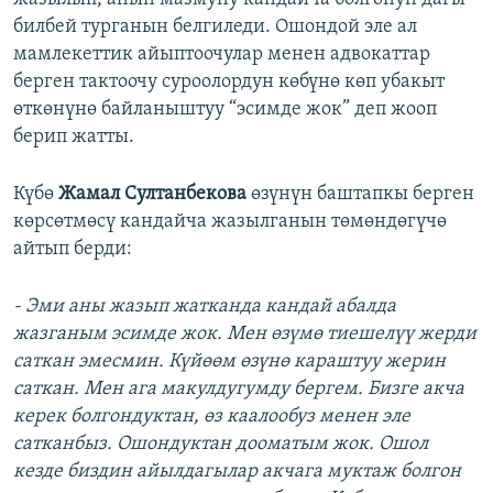
билбей турганын белгиледи. Ошондой эле ал
мамлекеттик айыптоочулар менен адвокаттар
берген тактоочу суроолордун көбүнө көп убакыт
өткөнүнө байланыштуу “эсимде жок” деп жооп
берип жатты.
Күбө
Жамал Султанбекова
өзүнүн баштапкы берген
көрсөтмөсү кандайча жазылганын төмөндөгүчө
айтып берди:
- Эми аны жазып жатканда кандай абалда
жазганым эсимде жок. Мен өзүмө тиешелүү жерди
саткан эмесмин. Күйөөм өзүнө караштуу жерин
саткан. Мен ага макулдугумду бергем. Бизге акча
керек болгондуктан, өз каалообуз менен эле
сатканбыз. Ошондуктан дооматым жок. Ошол
кезде биздин айылдагылар акчага муктаж болгон