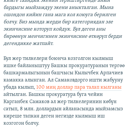
кимге таандык экенин териштиргенде анын
бардыгы мыйзамдуу экени аныкталган. Мына
ошондон кийин гана мага кол коюуга берилген
болчу. Биз мында жерди бир категориядан эле
экинчисине которуп койдук. Бул деген аны
бирөөнүн менчигинен экинчисине өткөрүп берди
дегендикке жатпайт.
Бул жер тилкелери боюнча козголгон кылмыш
ишке байланыштуу Башкы прокуратуранын тергөө
башкармалыгынын башчысы Кылычбек Арпачиев
камакка алынган. Ал Самаковдорго ишти жабууну
убада кылып,
100 миң доллар пара талап кылганы
айтылган. Башкы прокуратура буга чейин
Карганбек Самаков ал жер тилкелеринин көбүн
сатып, 8 млн. доллардын айланасында мыйзамсыз
киреше тапкан деген негизде кылмыш иш
козгогон болчу.