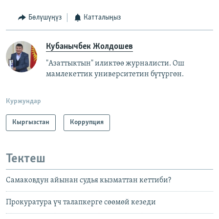
Бөлүшүңүз
Катталыңыз
Кубанычбек Жолдошев
"Азаттыктын" иликтөө журналисти. Ош
мамлекеттик университетин бүтүргөн.
Куржундар
Кыргызстан
Коррупция
Тектеш
Самаковдун айынан судья кызматтан кеттиби?
Прокуратура үч талапкерге сөөмөй кезеди