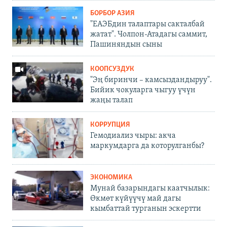
БОРБОР АЗИЯ
"ЕАЭБдин талаптары сакталбай
жатат". Чолпон-Атадагы саммит,
Пашиняндын сыны
КООПСУЗДУК
"Эң биринчи – камсыздандыруу".
Бийик чокуларга чыгуу үчүн
жаңы талап
КОРРУПЦИЯ
Гемодиализ чыры: акча
маркумдарга да которулганбы?
ЭКОНОМИКА
Мунай базарындагы каатчылык:
Өкмөт күйүүчү май дагы
кымбаттай турганын эскертти