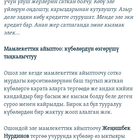
үчүн үлүш жерлерин саткан болчу. Көбү эле
үйлөрүн оңдошту, карыздарынан кутулушту. Азыр
деле элдин көбү кредитте отурушат. Менде эле эки
кредит бар. Анан жер сатпаганда эмне кылмак
элек...
Мамлекеттик айыптоо: күбөлөрдүн өзгөрүшү
таңкалычтуу
Ошол эле кезде мамлекеттик айыптоочу сотко
мурдагы көрсөтмөлөрүнөн баш тартып жаткан
күбөлөргө карата аларга тергөөдө же андан кийин
кандайдыр бир басым же кысым болду беле деген
суроо менен кайрылды. Бирок ал бул тууралуу
күбөлөрдөн бир жактуу жооп алалган жок.
Ошондой эле мамлекеттик айыптоочу
Жеңишбек
Нурдинов
тергөө учурунда күбөлөр өз ыктыяры