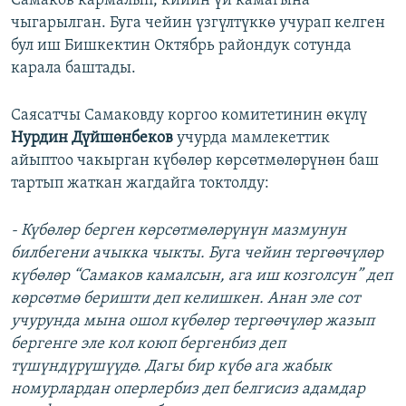
Самаков кармалып, кийин үй камагына
чыгарылган. Буга чейин үзгүлтүккө учурап келген
бул иш Бишкектин Октябрь райондук сотунда
карала баштады.
Саясатчы Самаковду коргоо комитетинин өкүлү
Нурдин Дүйшөнбеков
учурда мамлекеттик
айыптоо чакырган күбөлөр көрсөтмөлөрүнөн баш
тартып жаткан жагдайга токтолду:
- Күбөлөр берген көрсөтмөлөрүнүн мазмунун
билбегени ачыкка чыкты. Буга чейин тергөөчүлөр
күбөлөр “Самаков камалсын, ага иш козголсун” деп
көрсөтмө беришти деп келишкен. Анан эле сот
учурунда мына ошол күбөлөр тергөөчүлөр жазып
бергенге эле кол коюп бергенбиз деп
түшүндүрүшүүдө. Дагы бир күбө ага жабык
номурлардан оперлербиз деп белгисиз адамдар