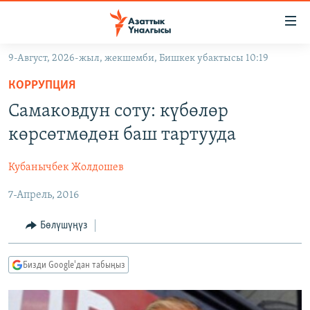
Линктер
Мазмунга
өтүңүз
9-Август, 2026-жыл, жекшемби, Бишкек убактысы 10:19
Навигацияга
ЖАҢЫЛЫКТАР
өтүңүз
КОРРУПЦИЯ
КЫРГЫЗСТАН
Издөөгө
Самаковдун соту: күбөлөр
салыңыз
ДҮЙНӨ
КЫРГЫЗСТАН
көрсөтмөдөн баш тартууда
УКРАИНА
САЯСАТ
ДҮЙНӨ
Кубанычбек Жолдошев
АТАЙЫН ИЛИКТӨӨ
ЭКОНОМИКА
БОРБОР АЗИЯ
7-Апрель, 2016
ТВ ПРОГРАММАЛАР
МАДАНИЯТ
ПОДКАСТ
БҮГҮН АЗАТТЫКТА
Бөлүшүңүз
ӨЗГӨЧӨ ПИКИР
ЭКСПЕРТТЕР ТАЛДАЙТ
Бизди Google'дан табыңыз
БИЗ ЖАНА ДҮЙНӨ
Русский
ДАНИСТЕ