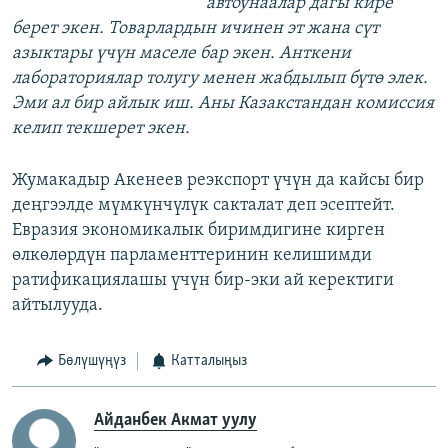
автоунаалар дагы кире
берет экен. Товарлардын ичинен эт жана сүт
азыктары үчүн маселе бар экен. Анткени
лабораториялар толугу менен жабдылып бүтө элек.
Эми ал бир айлык иш. Аны Казакстандан комиссия
келип текшерет экен.
Жумакадыр Акенеев реэкспорт үчүн да кайсы бир
деңгээлде мүмкүнчүлүк сакталат деп эсептейт.
Евразия экономикалык биримдигине кирген
өлкөлөрдүн парламенттеринин келишимди
ратификациялашы үчүн бир-эки ай керектиги
айтылууда.
Бөлүшүңүз
Катталыңыз
Айданбек Акмат уулу