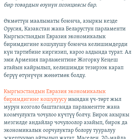
бир товардын өзүнүн позициясы бар.
Өкмөттүн маалыматы боюнча, азыркы кезде
Орусия, Казакстан жана Беларустун парламенти
Кыргызстандын Евразия экономикалык
биримдигине кошулушу боюнча келишимдерди
күн тартибине киргизип, кароо алдында турат. Ал
эми Армения парламентине Жогорку Кеңеш
атайын кайрылып, келишимди тезирээк карап
берүү өтүнүчүн жөнөтмөк болду.
Кыргызстандын Евразия экономикалык
биримдигине кошулуусу
мындан үч-төрт жыл
мурун козголо баштаганда парламентте жана
коомчулукта чочулоо күчтүү болчу. Бирок акыркы
мезгилде андайлар чочулоолор азайып, бирок да
экономикалык оорчулуктар болору тууралуу
эскертүүлөр айтылып жатат. Маселен, 20-майда