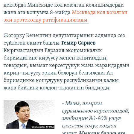
декабрда Минскиде кол коюлган келишимдерди
жана ага кошумча 8-майда
Москвада кол коюлган
эки протоколду ратификациялады.
Жогорку Кеңештин депутаттарынын алдында сөз
сүйлөгөн өкмөт башчы
Темир Сариев
Кыргызстандын Евразия экономикалык
биримдигине кирүүсү менен капиталдын,
товардын, кызмат көрсөтүүнүн жана жарандардын
кирип-чыгуусу эркин болорун белгиледи. Ал
биримдикке кошулууну республиканын калкы
жана бийлиги колдоп чыкканын билдирди:
- Мына, акыркы
сурамжылоо көрсөткөндөй,
элибиздин 80-90% ушул
саясатты толук колдоп
жатат. Мындан башка өтө