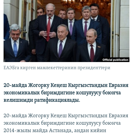
ОНЛАЙН ШЕРИНЕ
ЭЖЕ-СИҢДИЛЕР
АЗАТТЫК+
ЫҢГАЙСЫЗ СУРООЛОР
ЭЕ/АРнун бардык сайттары
ЕАЭБга кирген мамлекеттеринин президенттери
20-майда Жогорку Кеңеш Кыргызстандын Евразия
экономикалык биримдигине кошулуусу боюнча
келишимди ратификациялады.
20-майда Жогорку Кеңеш Кыргызстандын Евразия
экономикалык биримдигине кошулуусу боюнча
2014-жылы майда Астанада, андан кийин