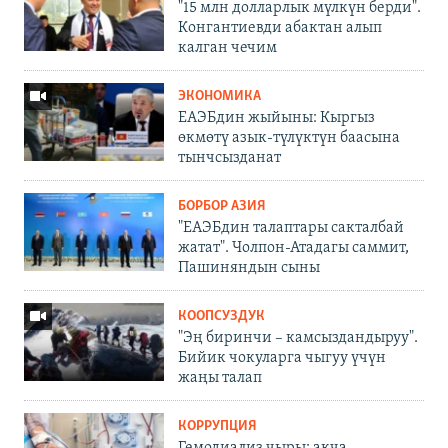
"15 млн долларлык мүлкүн берди".
Конгантиевди абактан алып
калган чечим
ЭКОНОМИКА
ЕАЭБдин жыйыны: Кыргыз
өкмөтү азык-түлүктүн баасына
тынчсызданат
БОРБОР АЗИЯ
"ЕАЭБдин талаптары сакталбай
жатат". Чолпон-Атадагы саммит,
Пашиняндын сыны
КООПСУЗДУК
"Эң биринчи – камсыздандыруу".
Бийик чокуларга чыгуу үчүн
жаңы талап
КОРРУПЦИЯ
Гемодиализ чыры: акча