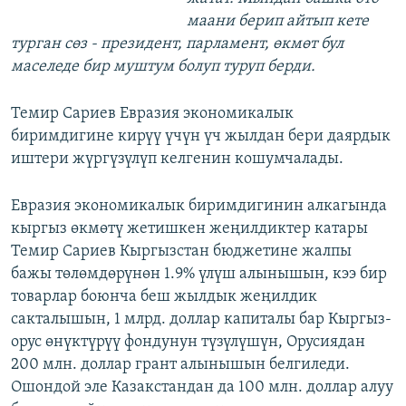
маани берип айтып кете
турган сөз - президент, парламент, өкмөт бул
маселеде бир муштум болуп туруп берди.
Темир Сариев Евразия экономикалык
биримдигине кирүү үчүн үч жылдан бери даярдык
иштери жүргүзүлүп келгенин кошумчалады.
Евразия экономикалык биримдигинин алкагында
кыргыз өкмөтү жетишкен жеңилдиктер катары
Темир Сариев Кыргызстан бюджетине жалпы
бажы төлөмдөрүнөн 1.9% үлүш алынышын, кээ бир
товарлар боюнча беш жылдык жеңилдик
сакталышын, 1 млрд. доллар капиталы бар Кыргыз-
орус өнүктүрүү фондунун түзүлүшүн, Орусиядан
200 млн. доллар грант алынышын белгиледи.
Ошондой эле Казакстандан да 100 млн. доллар алуу