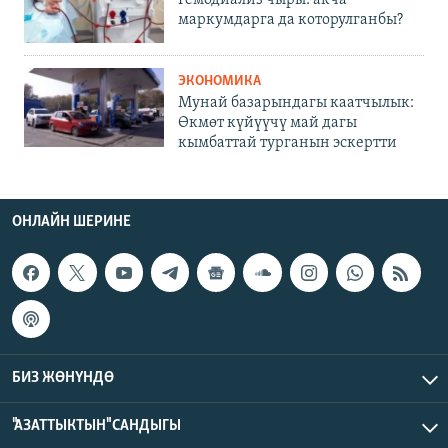
маркумдарга да которулганбы?
ЭКОНОМИКА
Мунай базарындагы каатчылык:
Өкмөт күйүүчү май дагы
кымбаттай турганын эскертти
ОНЛАЙН ШЕРИНЕ
БИЗ ЖӨНҮНДӨ
"АЗАТТЫКТЫН" САНДЫГЫ