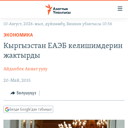
Линктер
Мазмунга
өтүңүз
10-Август, 2026-жыл, дүйшөмбү, Бишкек убактысы 10:56
Навигацияга
ЖАҢЫЛЫКТАР
өтүңүз
ЭКОНОМИКА
КЫРГЫЗСТАН
Издөөгө
Кыргызстан ЕАЭБ келишимдерин
салыңыз
ДҮЙНӨ
КЫРГЫЗСТАН
жактырды
УКРАИНА
САЯСАТ
ДҮЙНӨ
Айданбек Акмат уулу
АТАЙЫН ИЛИКТӨӨ
ЭКОНОМИКА
БОРБОР АЗИЯ
20-Май, 2015
ТВ ПРОГРАММАЛАР
МАДАНИЯТ
ПОДКАСТ
БҮГҮН АЗАТТЫКТА
Бөлүшүңүз
ӨЗГӨЧӨ ПИКИР
ЭКСПЕРТТЕР ТАЛДАЙТ
Бизди Google'дан табыңыз
БИЗ ЖАНА ДҮЙНӨ
Русский
ДАНИСТЕ