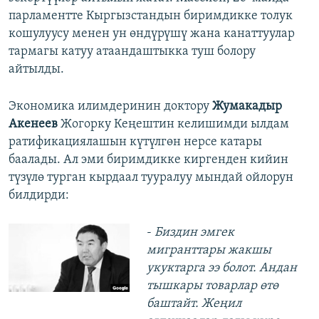
парламентте Кыргызстандын биримдикке толук
кошулуусу менен ун өндүрүшү жана канаттуулар
тармагы катуу атаандаштыкка туш болору
айтылды.
Экономика илимдеринин доктору
Жумакадыр
Акенеев
Жогорку Кеңештин келишимди ылдам
ратификациялашын күтүлгөн нерсе катары
баалады. Ал эми биримдикке киргенден кийин
түзүлө турган кырдаал тууралуу мындай ойлорун
билдирди:
-
Биздин эмгек
мигранттары жакшы
укуктарга ээ болот. Андан
тышкары товарлар өтө
баштайт. Жеңил