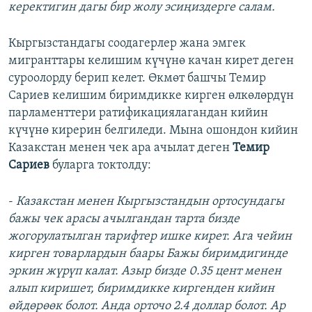
керектигин дагы бир жолу эсиңиздерге салам.
Кыргызстандагы соодагерлер жана эмгек
мигранттары келишим күчүнө качан кирет деген
суроолорду берип келет. Өкмөт башчы Темир
Сариев келишим биримдикке кирген өлкөлөрдүн
парламенттери ратификациялагандан кийин
күчүнө кирерин белгиледи. Мына ошондон кийин
Казакстан менен чек ара ачылат деген
Темир
Сариев
буларга токтолду:
-
Казакстан менен Кыргызстандын ортосундагы
бажы чек арасы ачылгандан тарта бизде
жогорулатылган тарифтер ишке кирет. Ага чейин
кирген товарлардын баары Бажы биримдигинде
эркин жүрүп калат. Азыр бизде 0.35 цент менен
алып киришет, биримдикке киргенден кийин
өйдөрөөк болот. Анда орточо 2.4 доллар болот. Ар