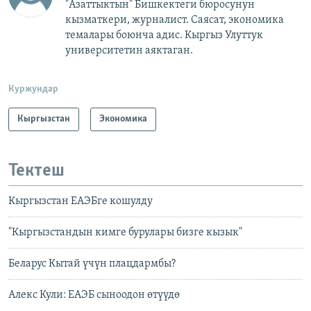
"Азаттыктын" Бишкектеги бюросунун
кызматкери, журналист. Саясат, экономика
темалары боюнча адис. Кыргыз Улуттук
университетин аяктаган.
Куржундар
Кыргызстан
Экономика
Тектеш
Кыргызстан ЕАЭБге кошулду
"Кыргызстандын кимге бурулары бизге кызык"
Беларус Кытай үчүн плацдармбы?
Алекс Кули: ЕАЭБ сыноодон өтүүдө