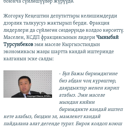
боюнча сүйлөшүүлөр жүрүүдө.
Жогорку Кеңештин депутаттары келишимдерди
дээрлик талкуусуз жактырып берди. Фракция
лидерлери да сүйлөгөн сөздөрүндө колдоо көрсөттү.
Маселен, КСДП фракциясынын лидери
Чыныбай
Турсунбеков
эми маселе Кыргызстандын
экономикасы жаңы шартта кандай иштеринде
калганын эске салды:
-
Бул Бажы биримдигине
биз абдан чоң күрөштөр,
даярдыктар менен кирип
атабыз. Эми маселе
мындан кийин
биримдикте кандай иштеп
кете алабыз, биздин эл, мамлекет кандай
пайдалана алат дегенде турат. Бирок колдоп коюш