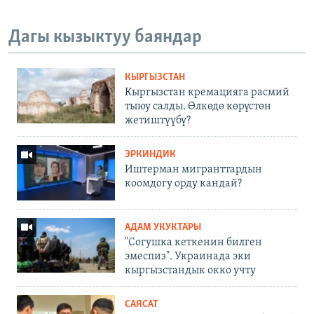
Дагы кызыктуу баяндар
КЫРГЫЗСТАН
Кыргызстан кремацияга расмий
тыюу салды. Өлкөдө көрүстөн
жетиштүүбү?
ЭРКИНДИК
Иштерман мигранттардын
коомдогу орду кандай?
АДАМ УКУКТАРЫ
"Согушка кеткенин билген
эмеспиз". Украинада эки
кыргызстандык окко учту
САЯСАТ