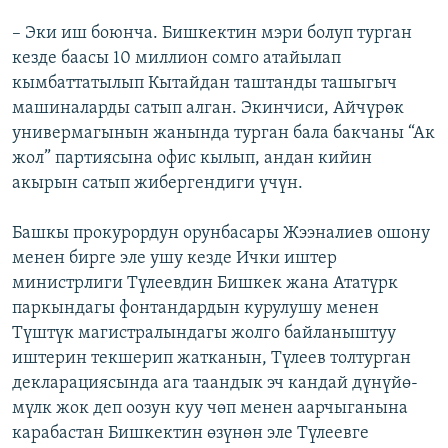
– Эки иш боюнча. Бишкектин мэри болуп турган
кезде баасы 10 миллион сомго атайылап
кымбаттатылып Кытайдан таштанды ташыгыч
машиналарды сатып алган. Экинчиси, Айчүрөк
универмагынын жанында турган бала бакчаны “Ак
жол” партиясына офис кылып, андан кийин
акырын сатып жибергендиги үчүн.
Башкы прокурордун орунбасары Жээналиев ошону
менен бирге эле ушу кезде Ички иштер
министрлиги Түлеевдин Бишкек жана Ататүрк
паркындагы фонтандардын курулушу менен
Түштүк магистралындагы жолго байланыштуу
иштерин текшерип жатканын, Түлеев толтурган
декларациясында ага таандык эч кандай дүнүйө-
мүлк жок деп оозун куу чөп менен аарчыганына
карабастан Бишкектин өзүнөн эле Түлеевге