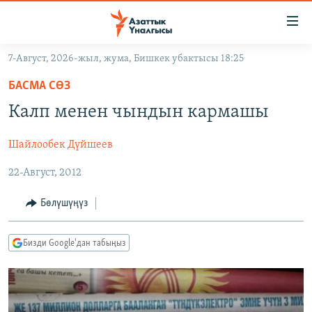
Линктер
Мазмунга
өтүңүз
7-Август, 2026-жыл, жума, Бишкек убактысы 18:25
Навигацияга
ЖАҢЫЛЫКТАР
өтүңүз
БАСМА СӨЗ
КЫРГЫЗСТАН
Издөөгө
Калп менен чындын кармашы
салыңыз
ДҮЙНӨ
КЫРГЫЗСТАН
Шайлообек Дүйшеев
УКРАИНА
САЯСАТ
ДҮЙНӨ
22-Август, 2012
АТАЙЫН ИЛИКТӨӨ
ЭКОНОМИКА
БОРБОР АЗИЯ
ТВ ПРОГРАММАЛАР
МАДАНИЯТ
Бөлүшүңүз
ПОДКАСТ
БҮГҮН АЗАТТЫКТА
Бизди Google'дан табыңыз
ӨЗГӨЧӨ ПИКИР
ЭКСПЕРТТЕР ТАЛДАЙТ
БИЗ ЖАНА ДҮЙНӨ
Русский
ДАНИСТЕ