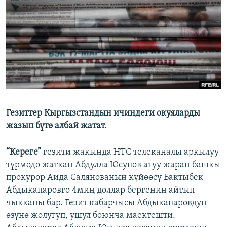
ОНЛАЙН ШЕРИНЕ
ЭЖЕ-СИҢДИЛЕР
АЗАТТЫК+
ЫҢГАЙСЫЗ СУРООЛОР
ЭЕ/АРнун бардык сайттары
Гезиттер Кыргызстандын ичиндеги окуяларды
жазып бүтө албай жатат.
“Кереге”
гезити жакында НТС телеканалы аркылуу
түрмөдө жаткан Абдулла Юсупов атуу жаран башкы
прокурор Аида Салянованын күйөөсү Бактыбек
Абдыкапаровго 4миң доллар бергенин айтып
чыкканы бар. Гезит кабарчысы Абдыкапаровдун
өзүнө жолугуп, ушул боюнча маектешти.