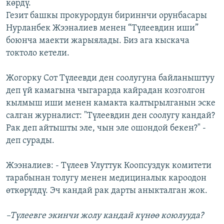
көрдү.
Гезит башкы прокурордун бириннчи орунбасары
Нурланбек Жээналиев менен “Түлеевдин иши”
боюнча маекти жарыялады. Биз ага кыскача
токтоло кетели.
Жогорку Сот Түлеевди ден соолугуна байланыштуу
деп үй камагына чыгарарда кайрадан козголгон
кылмыш иши менен камакта калтырылганын эске
салган журналист: "Түлеевдин ден соолугу кандай?
Рак деп айтышты эле, чын эле ошондой бекен?" -
деп сурады.
Жээналиев: - Түлеев Улуттук Коопсуздук комитети
тарабынан толугу менен медициналык кароодон
өткөрүлдү. Эч кандай рак дарты аныкталган жок.
–Түлеевге экинчи жолу кандай күнөө коюлууда?