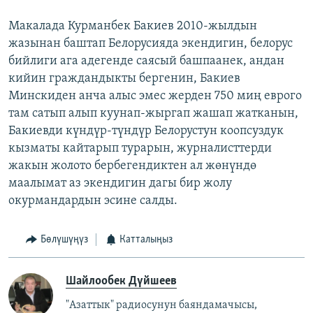
Макалада Курманбек Бакиев 2010-жылдын
жазынан баштап Белорусияда экендигин, белорус
бийлиги ага адегенде саясый башпаанек, андан
кийин граждандыкты бергенин, Бакиев
Минскиден анча алыс эмес жерден 750 миң еврого
там сатып алып куунап-жыргап жашап жатканын,
Бакиевди күндүр-түндүр Белорустун коопсуздук
кызматы кайтарып турарын, журналисттерди
жакын жолото бербегендиктен ал жөнүндө
маалымат аз экендигин дагы бир жолу
окурмандардын эсине салды.
Бөлүшүңүз
Катталыңыз
Шайлообек Дүйшеев
"Азаттык" радиосунун баяндамачысы,