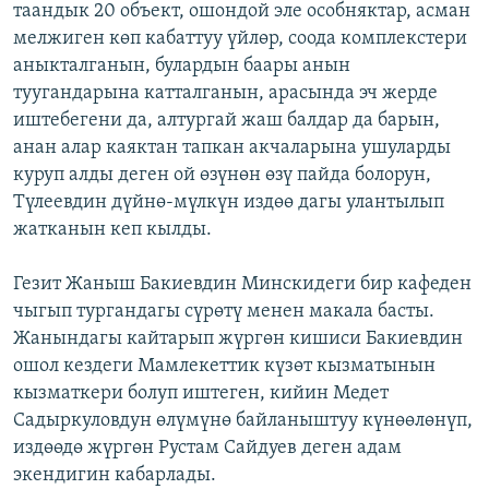
таандык 20 объект, ошондой эле особняктар, асман
мелжиген көп кабаттуу үйлөр, соода комплекстери
аныкталганын, булардын баары анын
туугандарына катталганын, арасында эч жерде
иштебегени да, алтургай жаш балдар да барын,
анан алар каяктан тапкан акчаларына ушуларды
куруп алды деген ой өзүнөн өзү пайда болорун,
Түлеевдин дүйнө-мүлкүн издөө дагы улантылып
жатканын кеп кылды.
Гезит Жаныш Бакиевдин Минскидеги бир кафеден
чыгып тургандагы сүрөтү менен макала басты.
Жанындагы кайтарып жүргөн кишиси Бакиевдин
ошол кездеги Мамлекеттик күзөт кызматынын
кызматкери болуп иштеген, кийин Медет
Садыркуловдун өлүмүнө байланыштуу күнөөлөнүп,
издөөдө жүргөн Рустам Сайдуев деген адам
экендигин кабарлады.