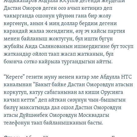
Абдыкапаров Абдулла Юсупов дегенди жердеши
Дастан Оморов деген ооз ачып кетиңиз деп
чакырганда ошонун үйүнөн гана бир жолу
көргөнүн, анын 4 миң доллар бердим дегени
карандай жалаа экендигин, өзү эч кайсы партия
менен байланыш жоктугун, бул ишти бүгүн
жубайы Аида Салянованын ишмердигине бут тосуп
жаткандар ойлоп таап жасап жатканын, бул
боюнча сотко кайрыла тургандыгын айтты.
“Кереге” гезити муну менен катар эле Абдулла НТС
каналынан “Бакыт байке Дастан Оморовдун атасын
коркутуп, катуу сабаганынан ал киши Орусияга
качып кетти” деп айткан сөзүнүн чын-бышыгын
билүү максатында дал ошол Дастан Оморовдун
атасы Дүйшөнбек Оморовдун Москвадагы
телефонун таап байланышканын басты.