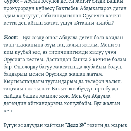
Суроо:
– Абулла Юсупов деген жигит сизди Башкы
прокурордун күйөөсү Бактыбек Абдыкапаров деген
адам коркутуп, сабагандыгынан Орусияга качып
кетти деп айтып жатат, ушул айтканы чынбы?
Жооп:
– Бул сөздү ошол Абдулла деген бала кайдан
таап чыкканына өзүм таң калып жатам. Мени эч
ким куубай эле, өз тиричилигимди кылуу үчүн
Орусияга келгем. Дастандан башка 3 кичине балам
бар. Ошолорду багуу максатында жубайым болуп,
балдарым менен Орусияда жашап жатам.
Кыргызстандагы туугандарым да телефон чалып,
таңгалып жатышат. Бакыт экөөбүздүн ортобузда
сыйдан башка мамиле жок. Мен бул Абдулла
дегендин айткандарына кошулбайм. Бул жалган
кеп.
Бүгүн эс алуудан кайткан
“Дело №”
гезити да жарык