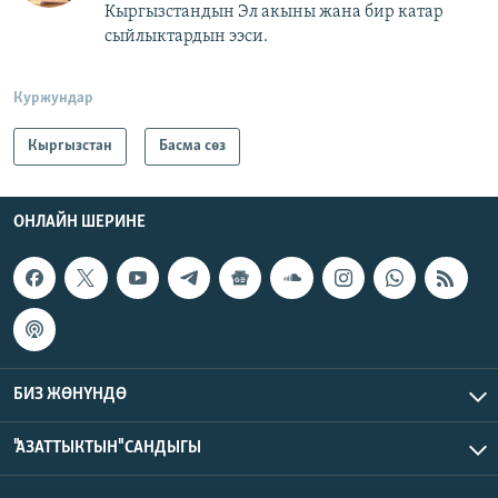
Кыргызстандын Эл акыны жана бир катар
сыйлыктардын ээси.
Куржундар
Кыргызстан
Басма сөз
ОНЛАЙН ШЕРИНЕ
БИЗ ЖӨНҮНДӨ
"АЗАТТЫКТЫН" САНДЫГЫ