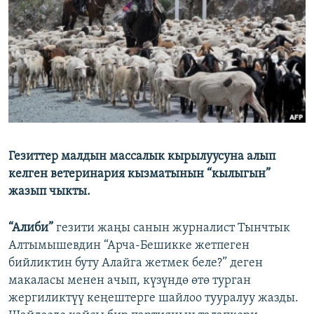
ОНЛАЙН ШЕРИНЕ
ЭЖЕ-СИҢДИЛЕР
АЗАТТЫК+
ЫҢГАЙСЫЗ СУРООЛОР
ЭЕ/АРнун бардык сайттары
Гезиттер малдын массалык кырылуусуна алып
келген ветеринария кызматынын “кылыгын”
жазып чыкты.
“Алиби”
гезити жаңы санын журналист Тынчтык
Алтымышевдин “Арча-Бешикке жетпеген
бийликтин буту Алайга жетмек беле?” деген
макаласы менен ачып, күзүндө өтө турган
жергиликтүү кеңештерге шайлоо тууралуу жазды.