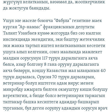
жүргүзүп келатканын, көзөмөл да, жоопкерчилик
да жоктугун баяндады.
Ушул эле маселе боюнча “Фабула” гезитине маек
курган “Ар-намыс” фракциясынын депутаты
Талант Узакбаев күнөө жогоруда биз сөз кылган
инспекцияда экендигин, эки баштуу жетекчилик
эки жакка тартып иштеп келатканынын кесепети
ушуга алып келгенин, союз маалында мамлекет
малдын оорусунун 117 түрүн дарылаганга акча
бөлсө, азыр болгону 8 гана орууну дарылаганга
акча бөлөрүн, коңшу Казакстан мал ылаңынын 40
түрүн дарыласа, Орусия 70 түрүн дарыларын,
ветеринар болуп иштеген адам вирус менен
микробду ажырата билген окмуштуу киши болушу
керектигин, а бизде болсо ветеринария тармагын
таптакыр башка кесиптеги адамдар башкарып
турганын, бул деген оорулуу адамдын оорусун врач