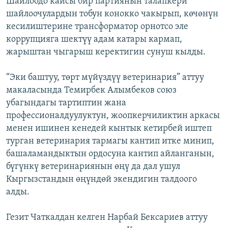
Шайлоодо кайсы бир партиянын талапкери
шайлоочулардын тобун конокко чакырып, көчөнүн
кесилиштерине трансформатор орнотсо эле
коррупцияга шектүү адам катары кармап,
жарыштан чыгарыш керектигин сунуш кылды.
“Эки баштуу, төрт мүйүздүү ветеринария” аттуу
макаласында Темирбек Алымбеков союз
убагындагы тартиптин жана
профессионалдуулуктун, жоопкерчиликтин аркасы
менен ишинен кенедей кынтык кетирбей иштеп
турган ветеринария тармагы кантип итке минип,
башаламандыктын ордосуна кантип айланганын,
бүгүнкү ветеринариянын өңү да дал ушул
Кыргызстандын өңүндөй экендигин талдоого
алды.
Гезит Чаткалдан келген Нарбай Бексариев аттуу