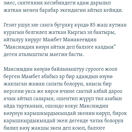
эмес, сантехник кесибиндеги адам дарылап
жаткан менен барабар экендигин айтып кейиди.
Гезит ушул эле санга бүгүнкү күндө 85 жаш кутман
курагын белгилеп жаткан Кыргыз эл баатыры,
айтылуу хирург Мамбет Мамакеевдин
“Максимдин көзүн айтам деп балээге калдым”
деген аталыштагы маегин басты.
Максимдин көзүнө байланыштуу суроого жооп
берген Мамбет абабыз ар бир адамдын өзүнө
жакпаган жаман сапаты болорун, анысы бир
нерсени укса же көрсө ичине сактай албай дароо
ачык айтып саларын, ошентип жүрүп тил азабын
айда тартканын, ошондо кокус Максимдин
көзүнүн карышкырдыкындай экенин көрүп, бирок
карышкырдыкындай экен дегенде чатак болорун
билип көзү жакшы экен деп коюп, балээге