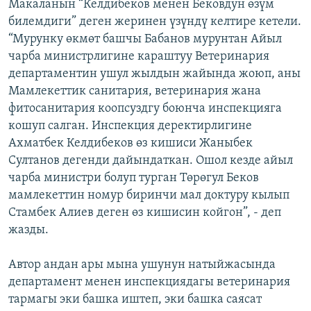
Макаланын “Келдибеков менен Бековдун өзүм
билемдиги” деген жеринен үзүндү келтире кетели.
“Мурунку өкмөт башчы Бабанов мурунтан Айыл
чарба министрлигине караштуу Ветеринария
департаментин ушул жылдын жайында жоюп, аны
Мамлекеттик санитария, ветеринария жана
фитосанитария коопсуздгу боюнча инспекцияга
кошуп салган. Инспекция деректирлигине
Ахматбек Келдибеков өз кишиси Жаныбек
Султанов дегенди дайындаткан. Ошол кезде айыл
чарба министри болуп турган Төрөгул Беков
мамлекеттин номур биринчи мал доктуру кылып
Стамбек Алиев деген өз кишисин койгон”, - деп
жазды.
Автор андан ары мына ушунун натыйжасында
департамент менен инспекциядагы ветеринария
тармагы эки башка иштеп, эки башка саясат