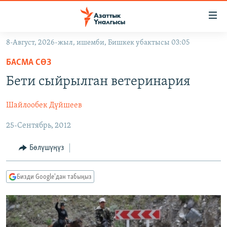
Линктер
Мазмунга
өтүңүз
8-Август, 2026-жыл, ишемби, Бишкек убактысы 03:05
Навигацияга
ЖАҢЫЛЫКТАР
өтүңүз
БАСМА СӨЗ
КЫРГЫЗСТАН
Издөөгө
Бети сыйрылган ветеринария
салыңыз
ДҮЙНӨ
КЫРГЫЗСТАН
Шайлообек Дүйшеев
УКРАИНА
САЯСАТ
ДҮЙНӨ
25-Сентябрь, 2012
АТАЙЫН ИЛИКТӨӨ
ЭКОНОМИКА
БОРБОР АЗИЯ
ТВ ПРОГРАММАЛАР
МАДАНИЯТ
Бөлүшүңүз
ПОДКАСТ
БҮГҮН АЗАТТЫКТА
Бизди Google'дан табыңыз
ӨЗГӨЧӨ ПИКИР
ЭКСПЕРТТЕР ТАЛДАЙТ
БИЗ ЖАНА ДҮЙНӨ
Русский
ДАНИСТЕ