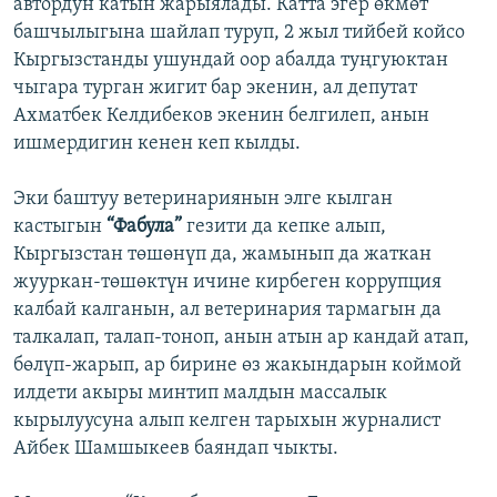
автордун катын жарыялады. Катта эгер өкмөт
башчылыгына шайлап туруп, 2 жыл тийбей койсо
Кыргызстанды ушундай оор абалда туңгуюктан
чыгара турган жигит бар экенин, ал депутат
Ахматбек Келдибеков экенин белгилеп, анын
ишмердигин кенен кеп кылды.
Эки баштуу ветеринариянын элге кылган
кастыгын
“Фабула”
гезити да кепке алып,
Кыргызстан төшөнүп да, жамынып да жаткан
жууркан-төшөктүн ичине кирбеген коррупция
калбай калганын, ал ветеринария тармагын да
талкалап, талап-тоноп, анын атын ар кандай атап,
бөлүп-жарып, ар бирине өз жакындарын коймой
илдети акыры минтип малдын массалык
кырылуусуна алып келген тарыхын журналист
Айбек Шамшыкеев баяндап чыкты.