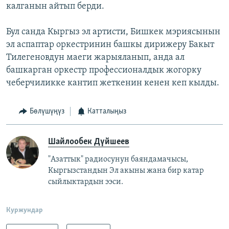
калганын айтып берди.
Бул санда Кыргыз эл артисти, Бишкек мэриясынын
эл аспаптар оркестринин башкы дирижеру Бакыт
Тилегеновдун маеги жарыяланып, анда ал
башкарган оркестр профессионалдык жогорку
чеберчиликке кантип жеткенин кенен кеп кылды.
Бөлүшүңүз
Катталыңыз
Шайлообек Дүйшеев
"Азаттык" радиосунун баяндамачысы,
Кыргызстандын Эл акыны жана бир катар
сыйлыктардын ээси.
Куржундар