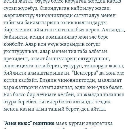
кетип жатат. Өзүбүз болсо көрүнгөн жерден карыз
сурап жүрөбүз. Ошондуктан кайрылуу жасап,
жергиликтүү чиновниктерди сатып алуу менен
табигый байлыктарына ээлик кылгандарды
биргелешип айыптап чыгышыбыз керек. Алтынды,
байлыкты, кенди компаниялар жөн эле бере
койбойт. Алар кен үчүн жарандык согуш
уюштурушкан, алар менен тил таба албаган
президент, өкмөт башчыларын өлтүртүшкөн,
оппозицияга акча берип, тукуруп, төңкөрүш жасап,
бийликти алмаштырышкан. “Центерра” да жөн эле
кетип калбайт. Биздин чиновниктерди, маалымат
каражаттарын сатып алышат, элди эки-үчкө бөлөт.
Биз болсо бир чечимге келбей, он жылдап талашып
отура беребиз, тигилер болсо алтынды тездик
менен казып алып ташый берет,-деп айтты.
“Азия ньюс” гезитине
маек курган энергетика