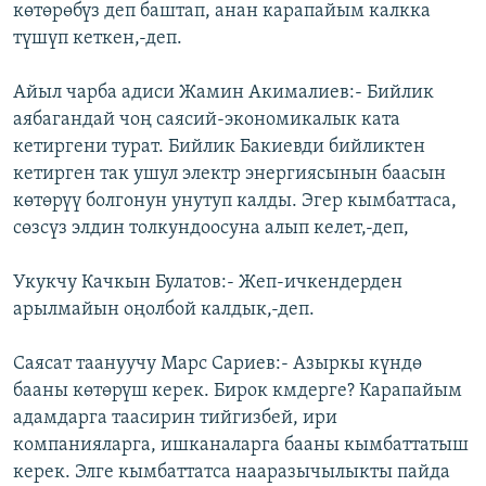
көтөрөбүз деп баштап, анан карапайым калкка
түшүп кеткен,-деп.
Айыл чарба адиси Жамин Акималиев:- Бийлик
аябагандай чоң саясий-экономикалык ката
кетиргени турат. Бийлик Бакиевди бийликтен
кетирген так ушул электр энергиясынын баасын
көтөрүү болгонун унутуп калды. Эгер кымбаттаса,
сөзсүз элдин толкундоосуна алып келет,-деп,
Укукчу Качкын Булатов:- Жеп-ичкендерден
арылмайын оңолбой калдык,-деп.
Саясат таануучу Марс Сариев:- Азыркы күндө
бааны көтөрүш керек. Бирок кмдерге? Карапайым
адамдарга таасирин тийгизбей, ири
компанияларга, ишканаларга бааны кымбаттатыш
керек. Элге кымбаттатса нааразычылыкты пайда