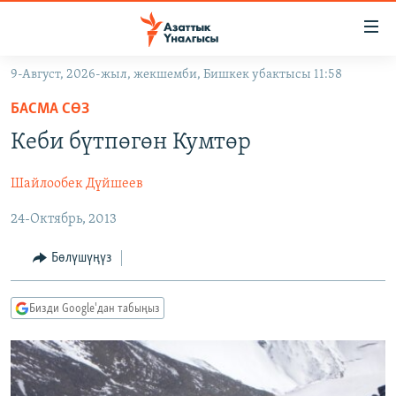
Линктер
Мазмунга
өтүңүз
9-Август, 2026-жыл, жекшемби, Бишкек убактысы 11:58
Навигацияга
ЖАҢЫЛЫКТАР
өтүңүз
БАСМА СӨЗ
КЫРГЫЗСТАН
Издөөгө
Кеби бүтпөгөн Кумтөр
салыңыз
ДҮЙНӨ
КЫРГЫЗСТАН
Шайлообек Дүйшеев
УКРАИНА
САЯСАТ
ДҮЙНӨ
24-Октябрь, 2013
АТАЙЫН ИЛИКТӨӨ
ЭКОНОМИКА
БОРБОР АЗИЯ
ТВ ПРОГРАММАЛАР
МАДАНИЯТ
Бөлүшүңүз
ПОДКАСТ
БҮГҮН АЗАТТЫКТА
Бизди Google'дан табыңыз
ӨЗГӨЧӨ ПИКИР
ЭКСПЕРТТЕР ТАЛДАЙТ
БИЗ ЖАНА ДҮЙНӨ
Русский
ДАНИСТЕ