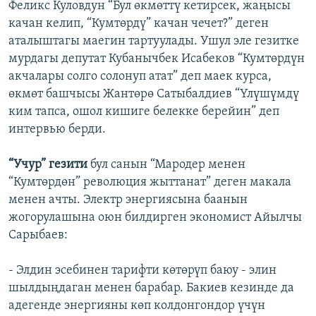
Феликс Куловдун “Бул өкмөттү кетирсек, жаңысы
качан келип, “Кумтөрдү” качан чечет?” деген
аталыштагы маегин тартуулады. Ушул эле гезитке
мурдагы депутат Кубанычбек Исабеков “Кумтөрдүн
акчалары солго солонуп атат” деп маек курса,
өкмөт башчысы Жантөрө Сатыбалдиев “Үлүшүмдү
ким тапса, ошол кишиге белекке берейин” деп
интервью берди.
“Учур” гезити
бул санын “Мародер менен
“Кумтөрдөн” революция жыттанат” деген макала
менен ачты. Электр энергиясына баанын
жогорулашына оюн билдирген экономист Айылчы
Сарыбаев:
- Элдин эсебинен тарифти көтөрүп баюу - элин
шылдыңдаган менен барабар. Бакиев кезинде да
адегенде энергияны көп колдонгондор үчүн