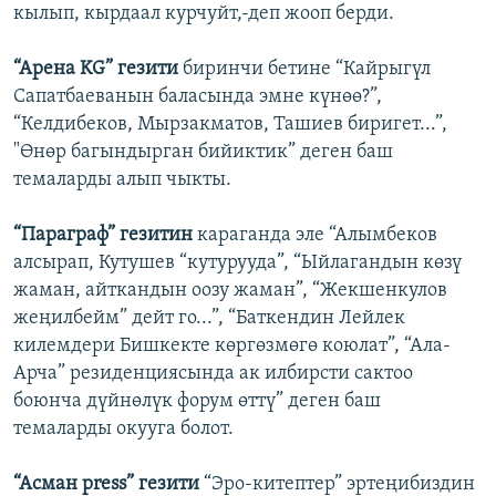
кылып, кырдаал курчуйт,-деп жооп берди.
“Арена KG” гезити
биринчи бетине “Кайрыгүл
Сапатбаеванын баласында эмне күнөө?”,
“Келдибеков, Мырзакматов, Ташиев биригет...”,
"Өнөр багындырган бийиктик” деген баш
темаларды алып чыкты.
“Параграф” гезитин
караганда эле “Алымбеков
алсырап, Кутушев “кутурууда”, “Ыйлагандын көзү
жаман, айткандын оозу жаман”, “Жекшенкулов
жеңилбейм” дейт го...”, “Баткендин Лейлек
килемдери Бишкекте көргөзмөгө коюлат”, “Ала-
Арча” резиденциясында ак илбирсти сактоо
боюнча дүйнөлүк форум өттү” деген баш
темаларды окууга болот.
“Асман press” гезити
“Эро-китептер” эртеңибиздин