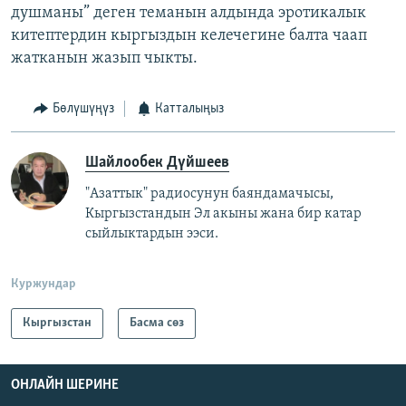
душманы” деген теманын алдында эротикалык
китептердин кыргыздын келечегине балта чаап
жатканын жазып чыкты.
Бөлүшүңүз
Катталыңыз
Шайлообек Дүйшеев
"Азаттык" радиосунун баяндамачысы,
Кыргызстандын Эл акыны жана бир катар
сыйлыктардын ээси.
Куржундар
Кыргызстан
Басма сөз
ОНЛАЙН ШЕРИНЕ