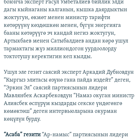
боюнча эксперт Расул Умбеталиев бийлик элди
дагы кыйнаганы калганын, кышка даярдыктын
жоктугун, өкмөт менен министр тарифти
көтөрүүнү көздөшкөн менен, бүгүн энергияга
бааны көтөрүүгө эч кандай негиз жоктугун,
Артыкбаев менен Сатыбалдиев андан көрө ушул
тармактагы жүз миллиондогон уурдоолорду
токтотушу керектигин кеп кылды.
Ушул эле гезит саясий эксперт Аркадий Дубновдун
“Кыргыз элитасы өзүнө гана пайда издейт” деген,
“Эркин Эл” саясий партиясынын лидери
Мавлянбек Аскарбековдун “Намаз окуган министр
Алиясбек өспүрүм кыздарды секске үндөгөнгө
көмөктөш” деген интервьюларына окурман
көңүлүн бурду.
“Асаба” гезити
“Ар-намыс” партиясынын лидери