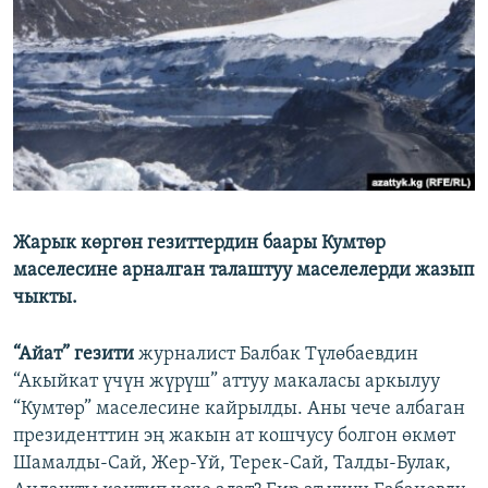
ОНЛАЙН ШЕРИНЕ
ЭЖЕ-СИҢДИЛЕР
АЗАТТЫК+
ЫҢГАЙСЫЗ СУРООЛОР
ЭЕ/АРнун бардык сайттары
Жарык көргөн гезиттердин баары Кумтөр
маселесине арналган талаштуу маселелерди жазып
чыкты.
“Айат” гезити
журналист Балбак Түлөбаевдин
“Акыйкат үчүн жүрүш” аттуу макаласы аркылуу
“Кумтөр” маселесине кайрылды. Аны чече албаган
президенттин эң жакын ат кошчусу болгон өкмөт
Шамалды-Сай, Жер-Үй, Терек-Сай, Талды-Булак,