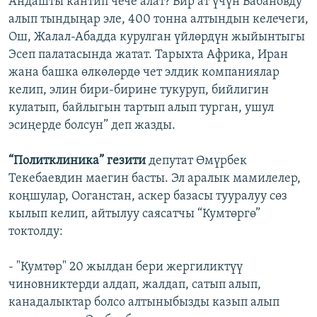
Андашты кантип чече алат? Бир ат үчүн Бабановду
алып тындыңар эле, 400 тонна алтындын келечеги,
Ош, Жалал-Абадда курулган үйлөрдүн жыйынтыгы
Эсеп палатасында жатат. Тарыхта Африка, Иран
жана башка өлкөлөрдө чет элдик компаниялар
келип, элин бири-бирине тукуруп, бийлигин
кулатып, байлыгын тартып алып турган, ушул
эсиңерде болсун” деп жазды.
“Политклиника” гезити
депутат Өмүрбек
Текебаевдин маегин басты. Эл аралык мамилелер,
коңшулар, Ооганстан, аскер базасы тууралуу сөз
кылып келип, айтылуу саясатчы “Кумтөргө”
токтолду:
- "Кумтөр" 20 жылдан бери жергиликтүү
чиновниктерди алдап, жалдап, сатып алып,
канадалыктар болсо алтыныбызды казып алып