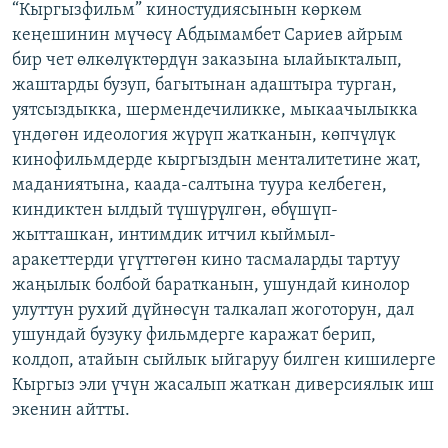
“Кыргызфильм” киностудиясынын көркөм
кеңешинин мүчөсү Абдымамбет Сариев айрым
бир чет өлкөлүктөрдүн заказына ылайыкталып,
жаштарды бузуп, багытынан адаштыра турган,
уятсыздыкка, шермендечиликке, мыкаачылыкка
үндөгөн идеология жүрүп жатканын, көпчүлүк
кинофильмдерде кыргыздын менталитетине жат,
маданиятына, каада-салтына туура келбеген,
киндиктен ылдый түшүрүлгөн, өбүшүп-
жытташкан, интимдик итчил кыймыл-
аракеттерди үгүттөгөн кино тасмаларды тартуу
жаңылык болбой баратканын, ушундай кинолор
улуттун рухий дүйнөсүн талкалап жоготорун, дал
ушундай бузуку фильмдерге каражат берип,
колдоп, атайын сыйлык ыйгаруу билген кишилерге
Кыргыз эли үчүн жасалып жаткан диверсиялык иш
экенин айтты.