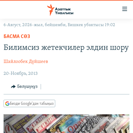
Линктер
Мазмунга
өтүңүз
6-Август, 2026-жыл, бейшемби, Бишкек убактысы 19:02
Навигацияга
ЖАҢЫЛЫКТАР
өтүңүз
БАСМА СӨЗ
КЫРГЫЗСТАН
Издөөгө
Билимсиз жетекчилер элдин шору
салыңыз
ДҮЙНӨ
КЫРГЫЗСТАН
Шайлообек Дүйшеев
УКРАИНА
САЯСАТ
ДҮЙНӨ
20-Ноябрь, 2013
АТАЙЫН ИЛИКТӨӨ
ЭКОНОМИКА
БОРБОР АЗИЯ
ТВ ПРОГРАММАЛАР
МАДАНИЯТ
Бөлүшүңүз
ПОДКАСТ
БҮГҮН АЗАТТЫКТА
Бизди Google'дан табыңыз
ӨЗГӨЧӨ ПИКИР
ЭКСПЕРТТЕР ТАЛДАЙТ
БИЗ ЖАНА ДҮЙНӨ
Русский
ДАНИСТЕ