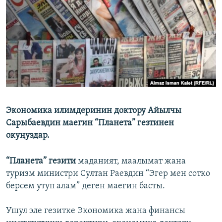
ОНЛАЙН ШЕРИНЕ
ЭЖЕ-СИҢДИЛЕР
АЗАТТЫК+
ЫҢГАЙСЫЗ СУРООЛОР
ЭЕ/АРнун бардык сайттары
Экономика илимдеринин доктору Айылчы
Сарыбаевдин маегин “Планета” гезтинен
окуңуздар.
“Планета” гезити
маданият, маалымат жана
туризм министри Султан Раевдин “Эгер мен сотко
берсем утуп алам” деген маегин басты.
Ушул эле гезитке Экономика жана финансы