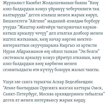
Журналист Кымбат Жолдошеванын баяны “Көзү
азиз балдардын комуз үйрөнүү чеберчилиги таң
калтырууда” деген аталыш менен жарык көрүп,
Бишкектеги “Айгине” маданий-изилдөө борбору
учурда “Жаштар көйгөйүн чыгармачыл карым-
катыш аркылуу чечүү” деп аталган долбоор менен
иштеп жатканын, көзү начар көргөн мектеп-
интернаттын окуучуларына Кыргыз эл артисти
Нурак Абдракманов өзү ойлоп тапкан “Эн белги”
системасы аркылуу комуз үйрөтүп атканын, көзү
азиз балдардын көзү көрбөгөн менен
сезимталдыгы өтө күчтүү болорун жазып чыкты.
Ушул эле санга тарыхчы Аскар Беделбаевдин
“Атаке баатырдын Орусияга жазган каттары Омск,
Санкт-Петербург, Москва архивдеринен табылган”
деген ат менен интервьюсу жарык көрдү.