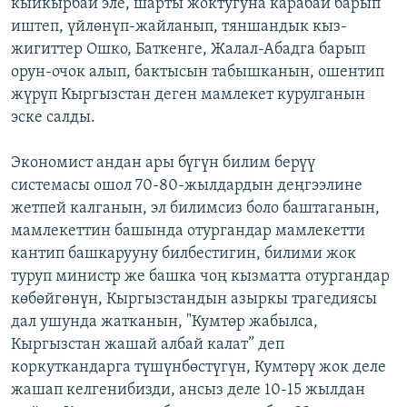
кыйкырбай эле, шарты жоктугуна карабай барып
иштеп, үйлөнүп-жайланып, тяншандык кыз-
жигиттер Ошко, Баткенге, Жалал-Абадга барып
орун-очок алып, бактысын табышканын, ошентип
жүрүп Кыргызстан деген мамлекет курулганын
эске салды.
Экономист андан ары бүгүн билим берүү
системасы ошол 70-80-жылдардын деңгээлине
жетпей калганын, эл билимсиз боло баштаганын,
мамлекеттин башында отургандар мамлекетти
кантип башкарууну билбестигин, билими жок
туруп министр же башка чоң кызматта отургандар
көбөйгөнүн, Кыргызстандын азыркы трагедиясы
дал ушунда жатканын, "Кумтөр жабылса,
Кыргызстан жашай албай калат” деп
коркуткандарга түшүнбөстүгүн, Кумтөрү жок деле
жашап келгенибизди, ансыз деле 10-15 жылдан