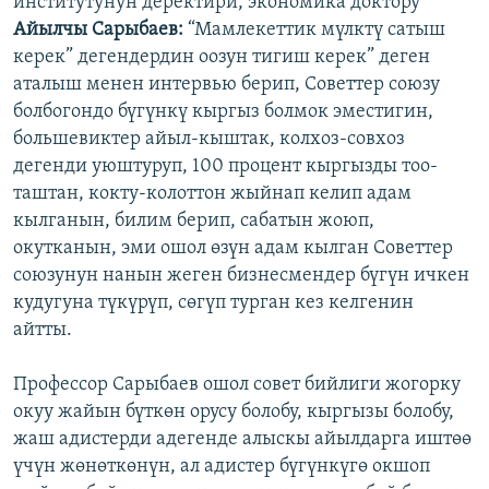
институтунун деректири, экономика доктору
Айылчы Сарыбаев:
“Мамлекеттик мүлктү сатыш
керек” дегендердин оозун тигиш керек” деген
аталыш менен интервью берип, Советтер союзу
болбогондо бүгүнкү кыргыз болмок эместигин,
большевиктер айыл-кыштак, колхоз-совхоз
дегенди уюштуруп, 100 процент кыргызды тоо-
таштан, кокту-колоттон жыйнап келип адам
кылганын, билим берип, сабатын жоюп,
окутканын, эми ошол өзүн адам кылган Советтер
союзунун нанын жеген бизнесмендер бүгүн ичкен
кудугуна түкүрүп, сөгүп турган кез келгенин
айтты.
Профессор Сарыбаев ошол совет бийлиги жогорку
окуу жайын бүткөн орусу болобу, кыргызы болобу,
жаш адистерди адегенде алыскы айылдарга иштөө
үчүн жөнөткөнүн, ал адистер бүгүнкүгө окшоп