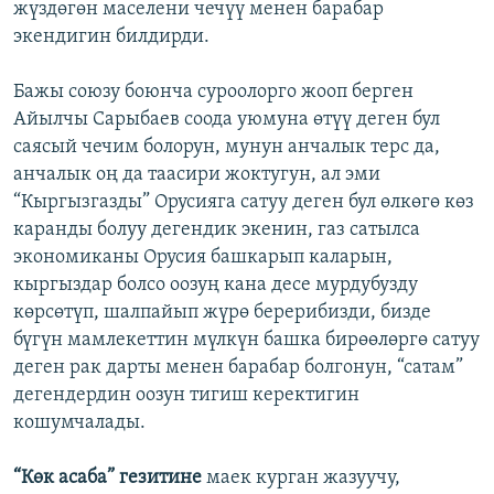
жүздөгөн маселени чечүү менен барабар
экендигин билдирди.
Бажы союзу боюнча суроолорго жооп берген
Айылчы Сарыбаев соода уюмуна өтүү деген бул
саясый чечим болорун, мунун анчалык терс да,
анчалык оң да таасири жоктугун, ал эми
“Кыргызгазды” Орусияга сатуу деген бул өлкөгө көз
каранды болуу дегендик экенин, газ сатылса
экономиканы Орусия башкарып каларын,
кыргыздар болсо оозуң кана десе мурдубузду
көрсөтүп, шалпайып жүрө берерибизди, бизде
бүгүн мамлекеттин мүлкүн башка бирөөлөргө сатуу
деген рак дарты менен барабар болгонун, “сатам”
дегендердин оозун тигиш керектигин
кошумчалады.
“Көк асаба” гезитине
маек курган жазуучу,