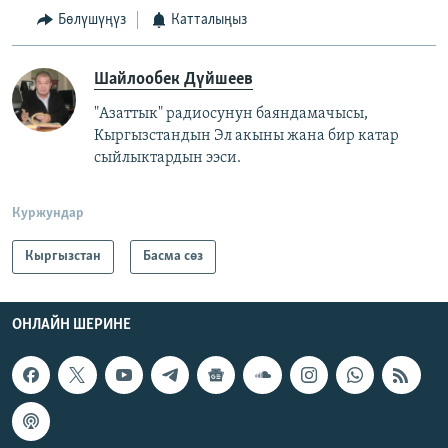
Бөлүшүңүз
Катталыңыз
Шайлообек Дүйшеев
"Азаттык" радиосунун баяндамачысы,
Кыргызстандын Эл акыны жана бир катар
сыйлыктардын ээси.
Куржундар
Кыргызстан
Басма сөз
ОНЛАЙН ШЕРИНЕ