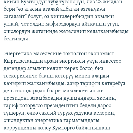
кийин Кумтөрдүн түбү түгөнөрүн, биз 22 жылдан
бери “өз агасын агалай албаган өзгөнүкүн
сагалайт” болуп, өз кишилерибиздин акылын
укпай, чет элдик мафиоздордун айтканын угуп,
ошолордун жетегинде жетеленип келатканыбызды
белгиледи.
Энергетика маселесине токтолгон экономист
Кыргызстандын арзан энергиясы үчүн инвестор
дегендер агылып келиш керек болсо, биз
тескерисинче бааны көтөрүү менен аларды
качырып жатканыбызды, азыр тарифти көтөрөбүз
деп аткандардын баары мамлекеттин же
президент Атамбаевдин душмандары экенин,
тариф көтөрүлсө президенттин бедели дароо
түшөрүн, өлкө саясый туруксуздукка келерин,
ошондуктан энергетика тармагындагы
коррупцияны жоюу Кумтөргө байланышкан