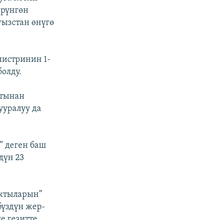
өрүнгөн
ызстан өнүгө
истринин 1-
олду.
атынан
ууралуу да
” деген баш
дүн 23
ыктыларын”
бүздүн жер-
е гезитте