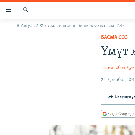
Линктер
Мазмунга
өтүңүз
Издөө
8-Август, 2026-жыл, ишемби, Бишкек убактысы 17:48
ЖАҢЫЛЫКТАР
Навигацияга
өтүңүз
БАСМА СӨЗ
КЫРГЫЗСТАН
Издөөгө
Үмүт 
ДҮЙНӨ
КЫРГЫЗСТАН
салыңыз
УКРАИНА
САЯСАТ
ДҮЙНӨ
Шайлообек Дү
АТАЙЫН ИЛИКТӨӨ
ЭКОНОМИКА
БОРБОР АЗИЯ
24-Декабрь, 201
ТВ ПРОГРАММАЛАР
МАДАНИЯТ
ПОДКАСТ
БҮГҮН АЗАТТЫКТА
Бөлүшүңү
ӨЗГӨЧӨ ПИКИР
ЭКСПЕРТТЕР ТАЛДАЙТ
БИЗ ЖАНА ДҮЙНӨ
Бизди Google'д
ДАНИСТЕ