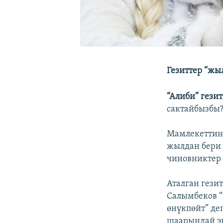
Гезиттер “жы
“Алиби” гези
сактайбызбы?
Мамлекеттин 
жылдан бери 
чиновниктер 
Аталган гези
Салымбеков “
өнүкпөйт” де
шаарындай эк