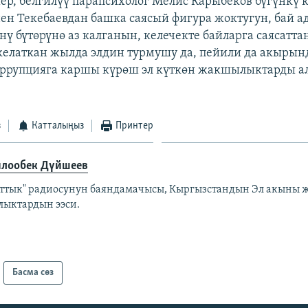
р, белгилүү парапсихолог Мелис Карыбеков бүгүнкү к
ен Текебаевдан башка саясый фигура жоктугун, бай 
нү бүтөрүнө аз калганын, келечекте байларга саясатта
 келаткан жылда элдин турмушу да, пейили да акырын
оррупцияга каршы күрөш эл күткөн жакшылыктарды а
з
Катталыңыз
Принтер
лообек Дүйшеев
аттык" радиосунун баяндамачысы, Кыргызстандын Эл акыны ж
лыктардын ээси.
Басма сөз