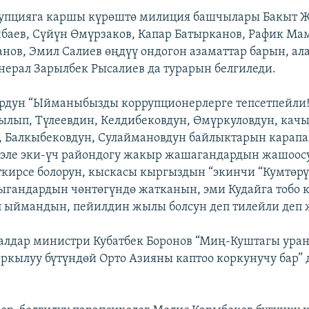
упцияга каршы күрөштө милиция башчылары Бакыт Ж
баев, Сүйүн Өмүрзаков, Капар Батырканов, Рафик Ма
нов, Эмил Салиев өңдүү ондогон азаматтар барын, ал
нерал Зарылбек Рысалиев да турарын белгиледи.
ордун “Ыйманыбызды коррупционерлерге тепсетпейли!
ылып, Түлеевдин, Келдибековдун, Өмүркуловдун, кач
 Балкыбековдун, Сулаймановдун байлыктарын карапа
а эле эки-үч райондогу жакыр жашагандардын жашоос
ткирсе болорун, кыскасы кыргыздын “экинчи “Кумтөрү”
ыгандардын чөнтөгүндө жатканын, эми Кудайга тобо 
 ыймандын, пейилдин жылы болсун деп тилейли деп 
алдар министри Кубатбек Боронов “Миң-Куштагы ура
ркылуу бүтүндөй Орто Азияны каптоо коркунучу бар”