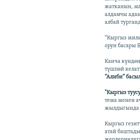
жатканын, ма
алдамчы ада
албай турган
“Кыргыз мил
орун басары 
Канча күндө
түшпөй келат
“Алиби” басы
"Кыргыз туусу
тема менен а
жылдыгында 
Кыргыз гези
атай баштады
жерлериндеги