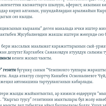
млекеттик кызматтарга шылуун, аферист, акылман к
мдар кирип алганын, ушундайлардан арылмайын Кырг
дыгын сөз кылды.
ициясынын кырааны” деген макалада ички иштер мин
Бактыбек Жусубалиевдин жакшы иштери жөнүндө сөз б
н бери массалык маалымат каражаттарынын сый-урм
кан депутат Карганбек Самаковдун атуулдук салымы т
лмасы
кенен жазып чыкты.
" гезити
бүгүнкү санын “Чемпионго тулпары жарашты
чты. Анда атактуу спортчу Каныбек Осмоналиевге Чүй
жеңил автомашина тартууланганын кабарлады.
ттери жылды жыйынтыктап, ар кимиси өздөрүнүн “м
. “Кыргыз туусу” гезитинин мыктылары бул жолу өлкө
 мыкты деп табылган айыл башчылары болду. Ушул эл