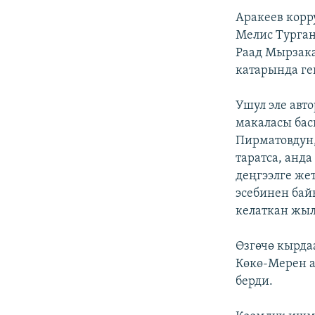
Аракеев корр
Мелис Турган
Раад Мырзака
катарында ге
Ушул эле авт
макаласы бас
Пирматовдун,
таратса, анд
деңгээлге же
эсебинен бай
келаткан жыл
Өзгөчө кырда
Көкө-Мерен а
берди.