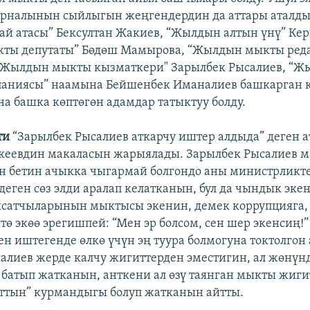
урналынын сыйлыгын жеңгендердин да аттары аталды
й атасы” Бексултан Жакиев, “Жылдын алтын үнү” Кер
ты депутаты” Бөдөш Мамырова, “Жылдын мыкты реда
 “Жылдын мыкты кызматкери" Зарылбек Рысалиев, “
паниясы” наамына Бейшенбек Иманалиев башкарган 
а башка көптөгөн адамдар татыктуу болду.
ти
“Зарылбек Рысалиев аткарчу иштер алдыда” деген а
кеевдин макаласын жарыялады. Зарылбек Рысалиев м
 бетин ачыкка чыгармай болгондо аны министрликте
деген сөз элди аралап келатканын, бул да чындык эке
аясатчыларынын мыктысы экенин, демек коррупцияга
ө экөө эрегишпей: “Мен эр болсом, сен шер экенсиң!”
н иштегенде өлкө үчүн эң туура болмогуна токтолгон 
алиев жерде калчу жигиттерден эместигин, ал жөнүн
о батып жатканын, анткени ал өзү таянган мыкты жиг
ттын” курмандыгы болуп жатканын айтты.