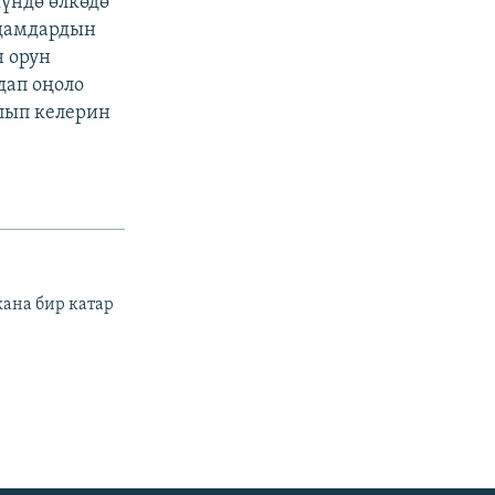
үндө өлкөдө
адамдардын
н орун
дап оңоло
лып келерин
ана бир катар