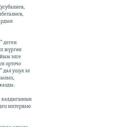
усубалиев,
мбеталиев,
ардын
” деген
ып жүргөн
йым элге
ун орточо
 дал ушул эл
кылып,
жазды.
н калдыгынын
 деп интервью