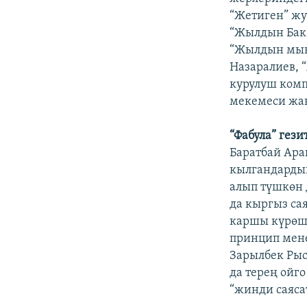
“Жетиген” ж
“Жылдын Бака
“Жылдын мык
Назаралиев,
курулуш ком
мекемеси жан
“Фабула” гези
Баратбай Ара
кылгандардын
алып түшкөн 
да кыргыз с
каршы күрөшт
принцип мене
Зарылбек Рыс
да терең ойг
“жинди саяса