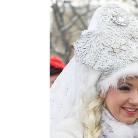
ЭЖЕ-СИҢДИЛЕР
АЗАТТЫК+
ЫҢГАЙСЫЗ СУРООЛОР