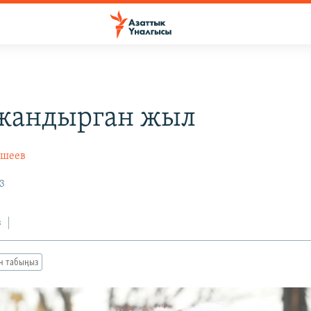
жандырган жыл
йшеев
3
з
ан табыңыз