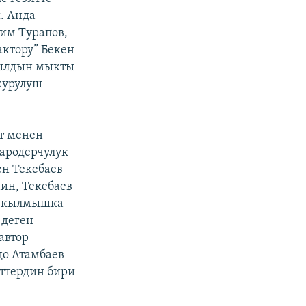
. Анда
им Турапов,
ктору” Бекен
Жылдын мыкты
курулуш
т менен
ародерчулук
н Текебаев
нин, Текебаев
, кылмышка
 деген
автор
дө Атамбаев
иттердин бири