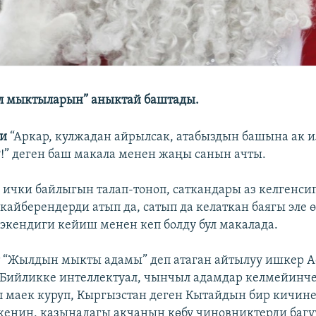
л мыктыларын” аныктай баштады.
ти
“Аркар, кулжадан айрылсак, атабыздын башына ак 
!” деген баш макала менен жаңы санын ачты.
ички байлыгын талап-тоноп, саткандары аз келгенсип
кайберендерди атып да, сатып да келаткан баягы эле ө
экендиги кейиш менен кеп болду бул макалада.
т “Жылдын мыкты адамы” деп атаган айтылуу ишкер А
Бийликке интеллектуал, чынчыл адамдар келмейинче
п маек куруп, Кыргызстан деген Кытайдын бир кичине
енин, казынадагы акчанын көбү чиновниктерди багу