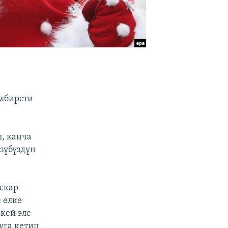
илбирсти
, канча
зүбүздүн
скар
 өлкө
кей эле
уга кетип