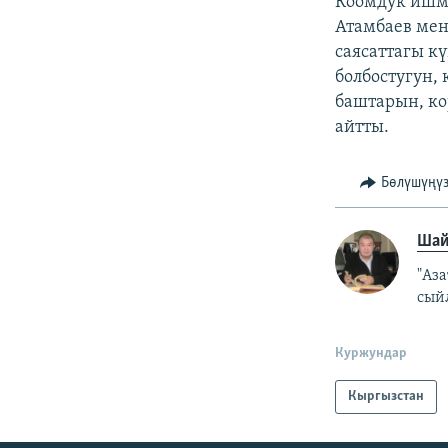
Коомдук ишме
Атамбаев мен
саясаттагы кү
болбостугун,
баштарын, к
айтты.
Бөлүшүңү
Шай
"Аз
сый
Куржундар
Кыргызстан