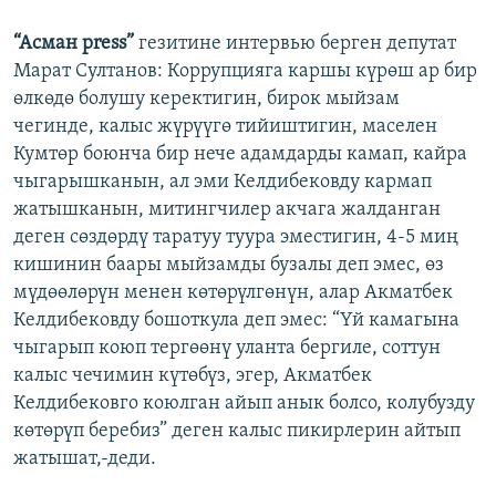
“Асман press”
гезитине интервью берген депутат
Марат Султанов: Коррупцияга каршы күрөш ар бир
өлкөдө болушу керектигин, бирок мыйзам
чегинде, калыс жүрүүгө тийиштигин, маселен
Кумтөр боюнча бир нече адамдарды камап, кайра
чыгарышканын, ал эми Келдибековду кармап
жатышканын, митингчилер акчага жалданган
деген сөздөрдү таратуу туура эместигин, 4-5 миң
кишинин баары мыйзамды бузалы деп эмес, өз
мүдөөлөрүн менен көтөрүлгөнүн, алар Акматбек
Келдибековду бошоткула деп эмес: “Үй камагына
чыгарып коюп тергөөнү уланта бергиле, соттун
калыс чечимин күтөбүз, эгер, Акматбек
Келдибековго коюлган айып анык болсо, колубузду
көтөрүп беребиз” деген калыс пикирлерин айтып
жатышат,-деди.