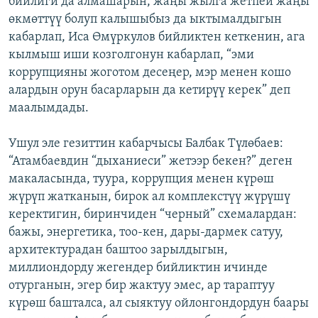
бийлиги да алмашарын, жаңы жылга жетпей жаңы
өкмөттүү болуп калышыбыз да ыктымалдыгын
кабарлап, Иса Өмүркулов бийликтен кеткенин, ага
кылмыш иши козголгонун кабарлап, “эми
коррупцияны жоготом десеңер, мэр менен кошо
алардын орун басарларын да кетирүү керек” деп
маалымдады.
Ушул эле гезиттин кабарчысы Балбак Түлөбаев:
“Атамбаевдин “дыханиеси” жетээр бекен?” деген
макаласында, туура, коррупция менен күрөш
жүрүп жатканын, бирок ал комплекстүү жүрүшү
керектигин, биринчиден “черный” схемалардан:
бажы, энергетика, тоо-кен, дары-дармек сатуу,
архитектурадан баштоо зарылдыгын,
миллиондорду жегендер бийликтин ичинде
отурганын, эгер бир жактуу эмес, ар тараптуу
күрөш башталса, ал сыяктуу ойлонгондордун баары