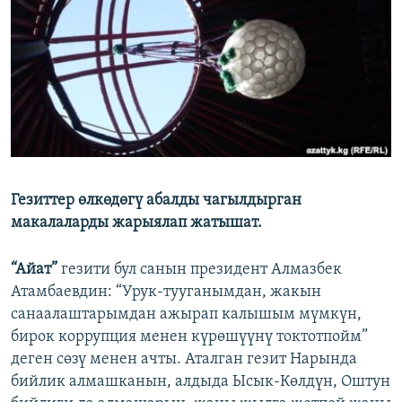
ОНЛАЙН ШЕРИНЕ
ЭЖЕ-СИҢДИЛЕР
АЗАТТЫК+
ЫҢГАЙСЫЗ СУРООЛОР
ЭЕ/АРнун бардык сайттары
Гезиттер өлкөдөгү абалды чагылдырган
макалаларды жарыялап жатышат.
“Айат”
гезити бул санын президент Алмазбек
Атамбаевдин: “Урук-тууганымдан, жакын
санаалаштарымдан ажырап калышым мүмкүн,
бирок коррупция менен күрөшүүнү токтотпойм”
деген сөзү менен ачты. Аталган гезит Нарында
бийлик алмашканын, алдыда Ысык-Көлдүн, Оштун