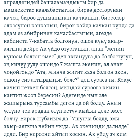
апрелдегидей башаламандыкты бир да
мамлекетке каалабастыгын, бирөө досторунан
качса, бирөө душманынан качканын, бирөөлөр
өлкөсүнөн качканын, бирок кайда качкан күндө да
адам өз абийринен качалбастыгын, агезде
кабинети 7-кабатта болгонун, ошол күнү акыр-
аягына дейре Ак үйдө отурганын, анан “менин
күнөөм болгон эмес” деп актанууга да болбостугун,
эң кичүү уулу ошондо 7 жашта экенин, ал анан
чоңойгондо “Ата, мынча жигит каза болгон экен,
ошону сиз аттырдыңыз беле?” деп сурасачы. Кокус
качып кеткен болсоң, мындай суроого кийин
кантип жооп бересиң? Адегенде чын эле
жашырына турсамбы деген да ой болду. Анын
үстүнө чек арадан өтүп кетүү кыйын деле эмес
болчу. Бирок жубайым да “Ушунча болду, эми
акыр-аягына чейин чыда. Ак экениңди далилде”
деди. Бир нерсени айтып коеюн. Ак үйдү эч ким