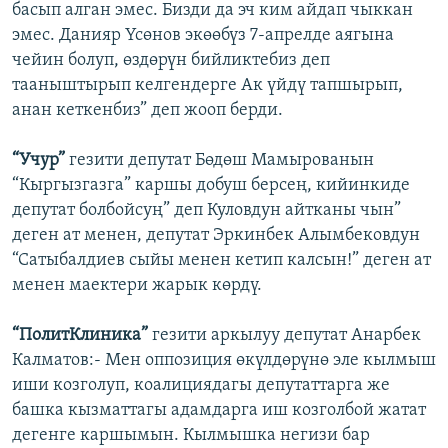
басып алган эмес. Бизди да эч ким айдап чыккан
эмес. Данияр Үсөнов экөөбүз 7-апрелде аягына
чейин болуп, өздөрүн бийликтебиз деп
тааныштырып келгендерге Ак үйдү тапшырып,
анан кеткенбиз” деп жооп берди.
“Учур”
гезити депутат Бөдөш Мамырованын
“Кыргызгазга” каршы добуш берсең, кийинкиде
депутат болбойсуң” деп Куловдун айтканы чын”
деген ат менен, депутат Эркинбек Алымбековдун
“Сатыбалдиев сыйы менен кетип калсын!” деген ат
менен маектери жарык көрдү.
“ПолитКлиника”
гезити аркылуу депутат Анарбек
Калматов:- Мен оппозиция өкүлдөрүнө эле кылмыш
иши козголуп, коалициядагы депутаттарга же
башка кызматтагы адамдарга иш козголбой жатат
дегенге каршымын. Кылмышка негизи бар