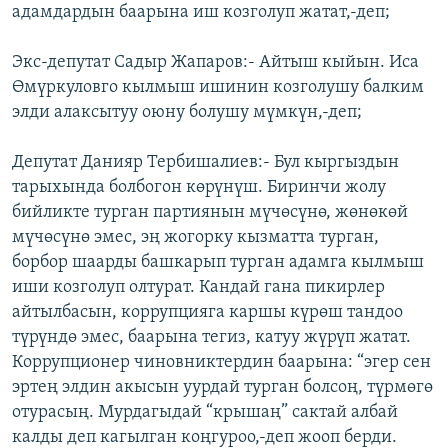
адамдардын баарына иш козголуп жатат,-деп;
Экс-депутат Садыр Жапаров:- Айтыш кыйын. Иса
Өмүркуловго кылмыш ишинин козголушу балким
элди алаксытуу оюну болушу мүмкүн,-деп;
Депутат Данияр Тербишалиев:- Бул кыргыздын
тарыхында болбогон көрүнүш. Биринчи жолу
бийликте турган партиянын мүчөсүнө, жөнөкөй
мүчөсүнө эмес, эң жогорку кызматта турган,
борбор шаарды башкарып турган адамга кылмыш
иши козголуп олтурат. Кандай гана пикирлер
айтылбасын, коррупцияга каршы күрөш тандоо
түрүндө эмес, баарына тегиз, катуу жүрүп жатат.
Коррупционер чиновниктердин баарына: “эгер сен
эртең элдин акысын уурдай турган болсоң, түрмөгө
отурасың. Мурдагыдай “крышаң” сактай албай
калды деп кагылган коңгуроо,-деп жооп берди.