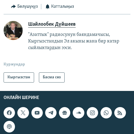
Бөлүшүңүз
Катталыңыз
Шайлообек Дүйшеев
"Азаттык" радиосунун баяндамачысы,
Кыргызстандын Эл акыны жана бир катар
сыйлыктардын ээси.
Куржундар
Кыргызстан
Басма сөз
ОНЛАЙН ШЕРИНЕ