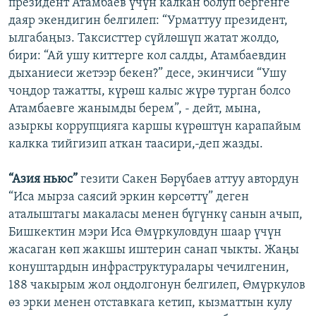
президент Атамбаев үчүн калкан болуп бергенге
даяр экендигин белгилеп: “Урматтуу президент,
ылгабаңыз. Таксисттер сүйлөшүп жатат жолдо,
бири: “Ай ушу киттерге кол салды, Атамбаевдин
дыханиеси жетээр бекен?” десе, экинчиси “Ушу
чоңдор тажатты, күрөш калыс жүрө турган болсо
Атамбаевге жанымды берем”, - дейт, мына,
азыркы коррупцияга каршы күрөштүн карапайым
калкка тийгизип аткан таасири,-деп жазды.
“Азия ньюс”
гезити Сакен Бөрүбаев аттуу автордун
“Иса мырза саясий эркин көрсөттү” деген
аталыштагы макаласы менен бүгүнкү санын ачып,
Бишкектин мэри Иса Өмүркуловдун шаар үчүн
жасаган көп жакшы иштерин санап чыкты. Жаңы
конуштардын инфраструктуралары чечилгенин,
188 чакырым жол оңдолгонун белгилеп, Өмүркулов
өз эрки менен отставкага кетип, кызматтын кулу