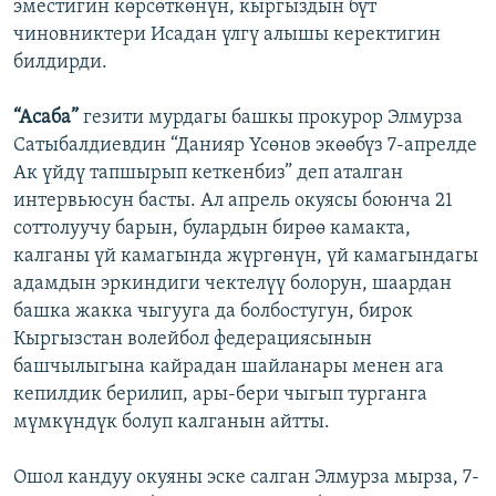
эместигин көрсөткөнүн, кыргыздын бүт
чиновниктери Исадан үлгү алышы керектигин
билдирди.
“Асаба”
гезити мурдагы башкы прокурор Элмурза
Сатыбалдиевдин “Данияр Үсөнов экөөбүз 7-апрелде
Ак үйдү тапшырып кеткенбиз” деп аталган
интервьюсун басты. Ал апрель окуясы боюнча 21
соттолуучу барын, булардын бирөө камакта,
калганы үй камагында жүргөнүн, үй камагындагы
адамдын эркиндиги чектелүү болорун, шаардан
башка жакка чыгууга да болбостугун, бирок
Кыргызстан волейбол федерациясынын
башчылыгына кайрадан шайланары менен ага
кепилдик берилип, ары-бери чыгып турганга
мүмкүндүк болуп калганын айтты.
Ошол кандуу окуяны эске салган Элмурза мырза, 7-