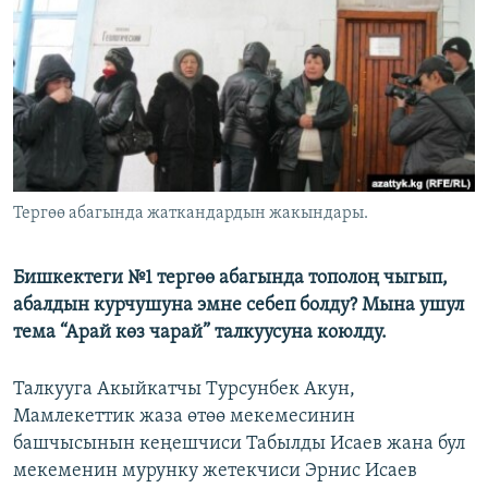
ОНЛАЙН ШЕРИНЕ
ЭЖЕ-СИҢДИЛЕР
АЗАТТЫК+
ЫҢГАЙСЫЗ СУРООЛОР
ЭЕ/АРнун бардык сайттары
Тергөө абагында жаткандардын жакындары.
Бишкектеги №1 тергөө абагында тополоң чыгып,
абалдын курчушуна эмне себеп болду? Мына ушул
тема “Арай көз чарай” талкуусуна коюлду.
Талкууга Акыйкатчы Турсунбек Акун,
Мамлекеттик жаза өтөө мекемесинин
башчысынын кеңешчиси Табылды Исаев жана бул
мекеменин мурунку жетекчиси Эрнис Исаев