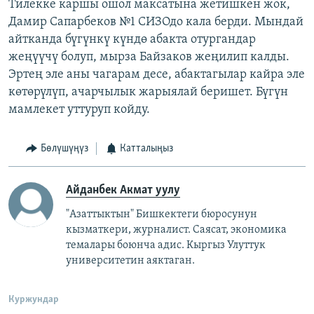
Тилекке каршы ошол максатына жетишкен жок,
Дамир Сапарбеков №1 СИЗОдо кала берди. Мындай
айтканда бүгүнкү күндө абакта отургандар
жеңүүчү болуп, мырза Байзаков жеңилип калды.
Эртең эле аны чагарам десе, абактагылар кайра эле
көтөрүлүп, ачарчылык жарыялай беришет. Бүгүн
мамлекет уттуруп койду.
Бөлүшүңүз
Катталыңыз
Айданбек Акмат уулу
"Азаттыктын" Бишкектеги бюросунун
кызматкери, журналист. Саясат, экономика
темалары боюнча адис. Кыргыз Улуттук
университетин аяктаган.
Куржундар