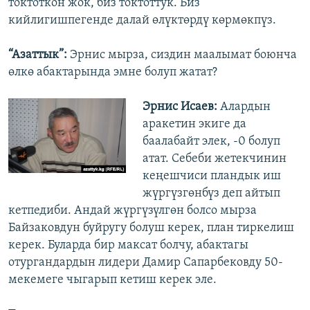
токтоткон жок, биз токтоттук. Биз
кийлигишпегенде далай өлүктөрдү көрмөкпүз.
“Азаттык”:
Эрнис мырза, сиздин маалымат боюнча
өлкө абактарында эмне болуп жатат?
Эрнис Исаев:
Алардын
аракетин экиге да
баалабайт элек, -0 болуп
атат. Себеби жетекчинин
кеңешчиси пландык иш
жүргүзгөнбүз деп айтып
кетпедиби. Андай жүргүзүлгөн болсо мырза
Байзаковдун буйругу болуш керек, план тиркелиш
керек. Буларда бир максат болчу, абактагы
отургандардын лидери Дамир Сапарбековду 50-
мекемеге чыгарып кетиш керек эле.