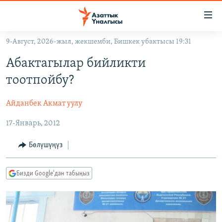
Линктер
Мазмунга
өтүңүз
9-Август, 2026-жыл, жекшемби, Бишкек убактысы 19:31
Навигацияга
ЖАҢЫЛЫКТАР
өтүңүз
Абактагылар бийликти
КЫРГЫЗСТАН
Издөөгө
тоотпойбу?
салыңыз
ДҮЙНӨ
КЫРГЫЗСТАН
Айданбек Акмат уулу
УКРАИНА
САЯСАТ
ДҮЙНӨ
17-Январь, 2012
АТАЙЫН ИЛИКТӨӨ
ЭКОНОМИКА
БОРБОР АЗИЯ
ТВ ПРОГРАММАЛАР
МАДАНИЯТ
Бөлүшүңүз
ПОДКАСТ
БҮГҮН АЗАТТЫКТА
Бизди Google'дан табыңыз
ӨЗГӨЧӨ ПИКИР
ЭКСПЕРТТЕР ТАЛДАЙТ
БИЗ ЖАНА ДҮЙНӨ
Русский
ДАНИСТЕ