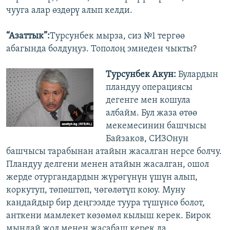
чууга алар өздөрү алып келди.
“Азаттык”:
Турсунбек мырза, сиз №1 тергөө
абагында болдуңуз. Тополоң эмнеден чыкты?
Турсунбек Акун:
Булардын
пландуу операциясы
дегенге мен кошула
албайм. Бул жаза өтөө
мекемесинин башчысы
Байзаков, СИЗОнун
башчысы тарабынан атайын жасалган нерсе болчу.
Пландуу делгени менен атайын жасалган, ошол
жерде отургандардын жүрөгүнүн үшүн алып,
коркутуп, төпөштөп, чөгөлөтүп коюу. Муну
кандайдыр бир деңгээлде туура түшүнсө болот,
анткени мамлекет көзөмөл кылыш керек. Бирок
мындай жол менен жасабаш керек да.