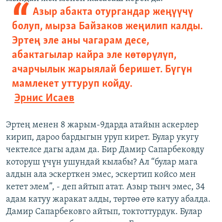
Азыр абакта отургандар жеңүүчү
болуп, мырза Байзаков жеңилип калды.
Эртең эле аны чагарам десе,
абактагылар кайра эле көтөрүлүп,
ачарчылык жарыялай беришет. Бүгүн
мамлекет уттуруп койду.
Эрнис Исаев
Эртең менен 8 жарым-9дарда атайын аскерлер
кирип, дароо бардыгын уруп кирет. Булар укугу
чектелсе дагы адам да. Бир Дамир Сапарбековду
которуш үчүн ушундай кылабы? Ал “булар мага
алдын ала эскерткен эмес, эскертип койсо мен
кетет элем”, - деп айтып атат. Азыр тынч эмес, 34
адам катуу жаракат алды, төртөө өтө катуу абалда.
Дамир Сапарбековго айтып, токтоттурдук. Булар