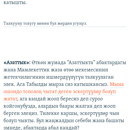
катышты.
Талкууну толугу менен бул жерден угуңуз.
«Азаттык»:
Өткөн жумада “Азаттыкта” абактардагы
жана Мамлекеттик жаза өтөө мекемесинин
жетекчилигинин ишмердүүлүгүн талкуулаган
элек. Ага Табылды мырза сиз катышкансыз.
Мына
ошондо тополоң чыгат деген эскертүүлөр болуп
жатат
, ага кандай жооп бересиз деп суроо
койгонубузда, алардын баары жалган деп жооп
берген элеңиз. Тилекке каршы, эскертүүлөр чын
болуп чыкты. Бул жаңжалдын себеби жана башаты
эмнеде, абактарда абал кандай?