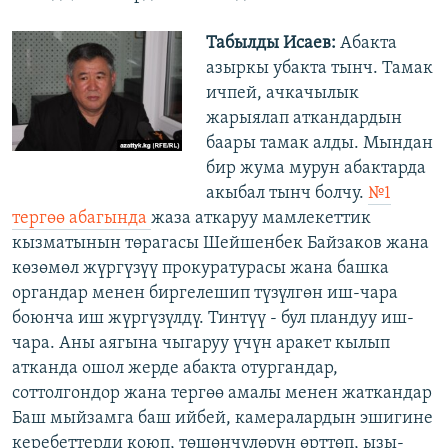
Табылды Исаев:
Абакта
азыркы убакта тынч. Тамак
ичпей, ачкачылык
жарыялап аткандардын
баары тамак алды. Мындан
бир жума мурун абактарда
акыбал тынч болчу.
№1
тергөө абагында
жаза аткаруу мамлекеттик
кызматынын төрагасы Шейшенбек Байзаков жана
көзөмөл жүргүзүү прокуратурасы жана башка
органдар менен биргелешип түзүлгөн иш-чара
боюнча иш жүргүзүлдү. Тинтүү - бул пландуу иш-
чара. Аны аягына чыгаруу үчүн аракет кылып
атканда ошол жерде абакта отургандар,
соттолгондор жана тергөө амалы менен жаткандар
Баш мыйзамга баш ийбей, камералардын эшигине
керебеттерди коюп, төшөнчүлөрүн өрттөп, ызы-