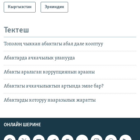
Кыргызстан
Эркиндик
Тектеш
Тополоң чыккан абактагы абал дале кооптуу
Абактарда ачкачылык уланууда
Абакты аралаган коррупциянын арааны
Абактагы ачкачылыктын артында эмне бар?
Абактарды которуу нааразылык жаратты
ОНЛАЙН ШЕРИНЕ