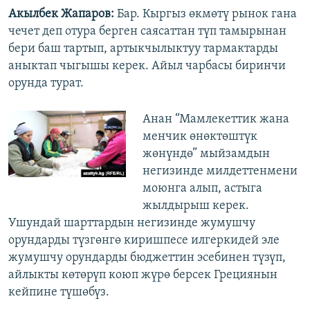
Акылбек Жапаров:
Бар. Кыргыз өкмөтү рынок гана
чечет деп отура берген саясаттан түп тамырынан
бери баш тартып, артыкчылыктуу тармактарды
аныктап чыгышы керек. Айыл чарбасы биринчи
орунда турат.
Анан “Мамлекеттик жана
менчик өнөктөштүк
жөнүндө” мыйзамдын
негизинде милдеттенмени
моюнга алып, астыга
жылдырыш керек.
Ушундай шарттардын негизинде жумушчу
орундарды түзгөнгө киришпесе илгеркидей эле
жумушчу орундарды бюджеттин эсебинен түзүп,
айлыкты көтөрүп коюп жүрө берсек Грециянын
кейпине түшөбүз.