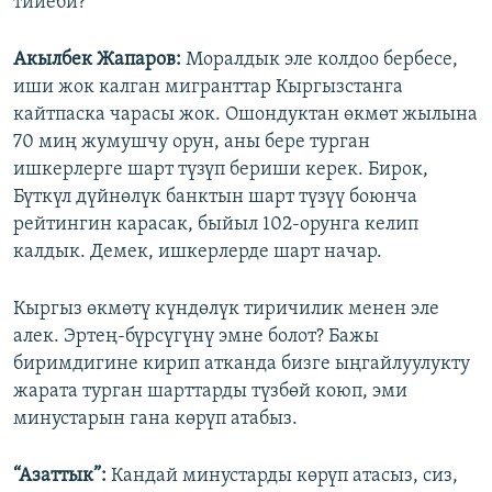
тийеби?
Акылбек Жапаров:
Моралдык эле колдоо бербесе,
иши жок калган мигранттар Кыргызстанга
кайтпаска чарасы жок. Ошондуктан өкмөт жылына
70 миң жумушчу орун, аны бере турган
ишкерлерге шарт түзүп бериши керек. Бирок,
Бүткүл дүйнөлүк банктын шарт түзүү боюнча
рейтингин карасак, быйыл 102-орунга келип
калдык. Демек, ишкерлерде шарт начар.
Кыргыз өкмөтү күндөлүк тиричилик менен эле
алек. Эртең-бүрсүгүнү эмне болот? Бажы
биримдигине кирип атканда бизге ыңгайлуулукту
жарата турган шарттарды түзбөй коюп, эми
минустарын гана көрүп атабыз.
“Азаттык”:
Кандай минустарды көрүп атасыз, сиз,