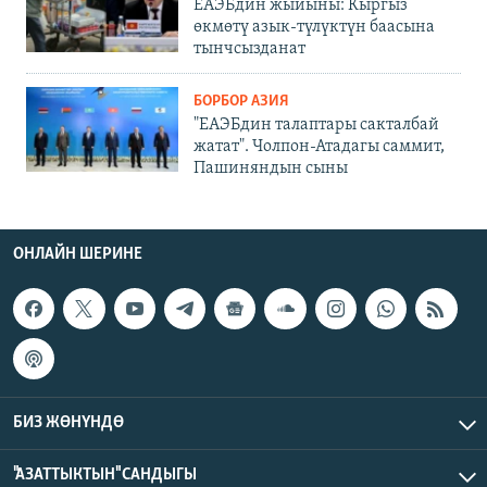
ЕАЭБдин жыйыны: Кыргыз
өкмөтү азык-түлүктүн баасына
тынчсызданат
БОРБОР АЗИЯ
"ЕАЭБдин талаптары сакталбай
жатат". Чолпон-Атадагы саммит,
Пашиняндын сыны
ОНЛАЙН ШЕРИНЕ
БИЗ ЖӨНҮНДӨ
"АЗАТТЫКТЫН" САНДЫГЫ