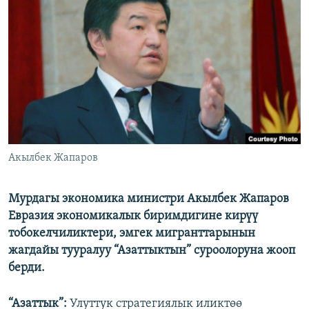
ОНЛАЙН ШЕРИНЕ
ЭЖЕ-СИҢДИЛЕР
АЗАТТЫК+
ЫҢГАЙСЫЗ СУРООЛОР
ЭЕ/АРнун бардык сайттары
Акылбек Жапаров
Мурдагы экономика министри Акылбек Жапаров
Евразия экономикалык биримдигине кирүү
тобокелчиликтери, эмгек мигранттарынын
жагдайы тууралуу “Азаттыктын” суроолоруна жооп
берди.
“Азаттык”:
Улуттук стратегиялык иликтөө