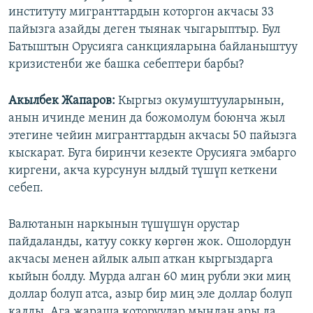
институту мигранттардын которгон акчасы 33
пайызга азайды деген тыянак чыгарыптыр. Бул
Батыштын Орусияга санкцияларына байланыштуу
кризистенби же башка себептери барбы?
Акылбек Жапаров:
Кыргыз окумуштууларынын,
анын ичинде менин да божомолум боюнча жыл
этегине чейин мигранттардын акчасы 50 пайызга
кыскарат. Буга биринчи кезекте Орусияга эмбарго
киргени, акча курсунун ылдый түшүп кеткени
себеп.
Валютанын наркынын түшүшүн орустар
пайдаланды, катуу сокку көргөн жок. Ошолордун
акчасы менен айлык алып аткан кыргыздарга
кыйын болду. Мурда алган 60 миң рубли эки миң
доллар болуп атса, азыр бир миң эле доллар болуп
калды. Ага жараша которуулар мындан ары да