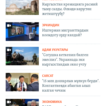
Кыргызстан кремацияга расмий
тыюу салды. Өлкөдө көрүстөн
жетиштүүбү?
ЭРКИНДИК
Иштерман мигранттардын
коомдогу орду кандай?
АДАМ УКУКТАРЫ
"Согушка кеткенин билген
эмеспиз". Украинада эки
кыргызстандык окко учту
САЯСАТ
"15 млн долларлык мүлкүн берди".
Конгантиевди абактан алып
калган чечим
ЭКОНОМИКА