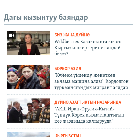
Дагы кызыктуу баяндар
БИЗ ЖАНА ДҮЙНӨ
Wildberries Казакстанга көчөт.
Кыргыз ишкерлерине кандай
болот?
БОРБОР АЗИЯ
"Күйөөм үйлөндү, жөнөткөн
акчама машина алды". Кордолгон
түркмөнстандык мигрант аялдар
ДҮЙНӨ АЗАТТЫКТЫН НАЗАРЫНДА
"АКШ Иран-Орусия-Кытай-
Түндүк Корея кызматташтыгын
көз жаздымда калтырууда"
КЫРГЫЗСТАН