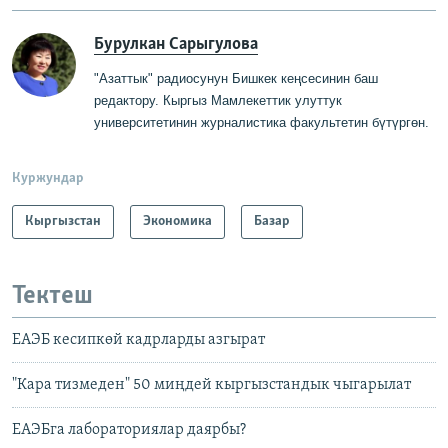
Бурулкан Сарыгулова
"Азаттык" радиосунун Бишкек кеңсесинин баш
редактору
.
Кыргыз Мамлекеттик
у
луттук
университетинин журналистика факультетин бүтүргө
н
.
Куржундар
Кыргызстан
Экономика
Базар
Тектеш
ЕАЭБ кесипкөй кадрларды азгырат
"Кара тизмеден" 50 миңдей кыргызстандык чыгарылат
ЕАЭБга лабораториялар даярбы?