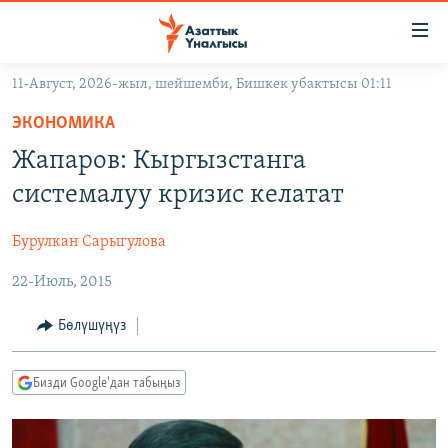
Линктер
Мазмунга
өтүңүз
11-Август, 2026-жыл, шейшемби, Бишкек убактысы 01:11
Навигацияга
ЖАҢЫЛЫКТАР
өтүңүз
ЭКОНОМИКА
КЫРГЫЗСТАН
Издөөгө
Жапаров: Кыргызстанга
салыңыз
ДҮЙНӨ
КЫРГЫЗСТАН
системалуу кризис келатат
УКРАИНА
САЯСАТ
ДҮЙНӨ
Бурулкан Сарыгулова
АТАЙЫН ИЛИКТӨӨ
ЭКОНОМИКА
БОРБОР АЗИЯ
22-Июль, 2015
ТВ ПРОГРАММАЛАР
МАДАНИЯТ
ПОДКАСТ
БҮГҮН АЗАТТЫКТА
Бөлүшүңүз
ӨЗГӨЧӨ ПИКИР
ЭКСПЕРТТЕР ТАЛДАЙТ
Бизди Google'дан табыңыз
БИЗ ЖАНА ДҮЙНӨ
Русский
ДАНИСТЕ