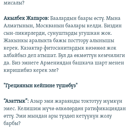
мисалы?
Акылбек Жапаров:
Баалардын баары өстү. Мына
Алматынын, Москванын баалары келди. Биздин
сын-пикирлерди, сунуштарды угушкан жок.
Жакынкы аралыкта бажы посттору алынышы
керек. Казактар фитосанитардык көзөмөл жок
албайбыз деп атышат. Бул да өкмөттүн кемчилиги
да. Биз эмнеге Армениядан башкача шарт менен
киришибиз керек эле?
"Грециянын кейпине түшөбүз"
“Азаттык”:
Азыр эми жараянды токтотуу мүмкүн
эмес. Келишим мүчө өлкөлөрдөн ратификациядан
өттү. Эми мындан ары түздөп кетүүнүн жолу
барбы?