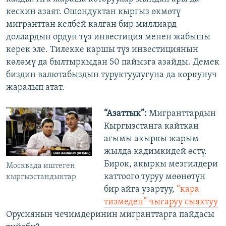
кескин азаят. Ошондуктан кыргыз өкмөтү
мигранттан келбей калган бир миллиард
доллардын ордун түз инвестиция менен жабышы
керек эле. Тилекке каршы түз инвестициянын
көлөмү да былтыркыдан 50 пайызга азайды. Демек
биздин валютабыздын туруктуулугуна да коркунуч
жаралып атат.
“Азаттык”:
Мигранттардын
Кыргызстанга кайткан
агымы акыркы жарым
жылда кадимкидей өстү.
Бирок, акыркы мезгилдери
Москвада иштеген
каттоого туруу мөөнөтүн
кыргызстандыктар
бир айга узартуу,
“кара
тизмеден” чыгаруу сыяктуу
Орусиянын чечимдеринин мигранттарга пайдасы