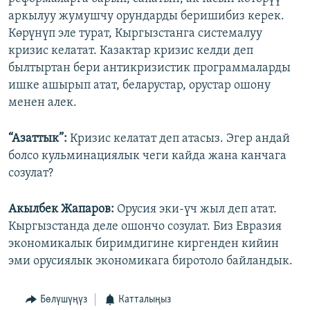
аркылуу жумушчу орундарды беришибиз керек.
Көрүнүп эле турат, Кыргызстанга системалуу
кризис келатат. Казактар кризис келди деп
былтыртан бери антикризистик программаларды
ишке ашырып атат, беларустар, орустар ошону
менен алек.
“Азаттык”:
Кризис келатат деп атасыз. Эгер андай
болсо кульминациялык чеги кайда жана канчага
созулат?
Акылбек Жапаров:
Орусия эки-үч жыл деп атат.
Кыргызстанда деле ошончо созулат. Биз Евразия
экономикалык биримдигине киргенден кийин
эми орусиялык экономикага биротоло байландык.
Бөлүшүңүз
Катталыңыз