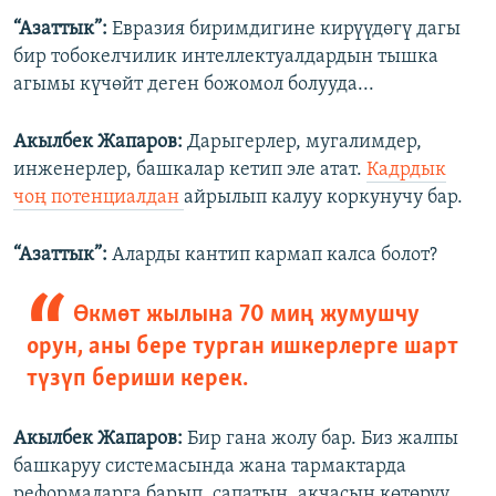
“Азаттык”:
Евразия биримдигине кирүүдөгү дагы
бир тобокелчилик интеллектуалдардын тышка
агымы күчөйт деген божомол болууда...
Акылбек Жапаров:
Дарыгерлер, мугалимдер,
инженерлер, башкалар кетип эле атат.
Кадрдык
чоң потенциалдан
айрылып калуу коркунучу бар.
“Азаттык”:
Аларды кантип кармап калса болот?
Өкмөт жылына 70 миң жумушчу
орун, аны бере турган ишкерлерге шарт
түзүп бериши керек.
Акылбек Жапаров:
Бир гана жолу бар. Биз жалпы
башкаруу системасында жана тармактарда
реформаларга барып, сапатын, акчасын көтөрүү