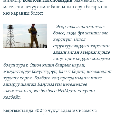
министр
Болотбек Ногойбаевдин
баамында, бул
маселени чечүү өкмөт башчынын орун басарынан
көз каранды болот:
- Эгер таза атаандаштык
болсо, анда бул жакшы эле
көрүнүш. Ошол
структуралардын тирешин
алдын алган азыркы күндө
вице-премьердин милдети
болуп турат. Ошол киши баарын карап,
милдеттерди бөлүштүрүп, багыт берип, көзөмөлдөп
турушу керек. Болбосо чоң программаны ишке
ашыруу жалгыз Баңгизатты көзөмөлдөө
кызматынын, же болбосо ИИМдин колунан
келбейт.
Кыргызстанда 300гө чукул адам мыйзамсыз