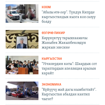
КООМ
"Абалы өтө оор". Түндүк Кипрде
кыргызстандык кызга кол салуу
болду
ӨЗГӨЧӨ ПИКИР
Көрүнүктүү тарыхнаамачы
Жаныбек Жакыпбековдун
жаркын элесине
КЫРГЫЗСТАН
"75чилердин каты": Шаардык сот
тараптардын апелляция арызын
карайт
ЭКОНОМИКА
"Күйүүчү май дагы кымбаттайт".
Кыргызстан абалдан кантип
чыгат?