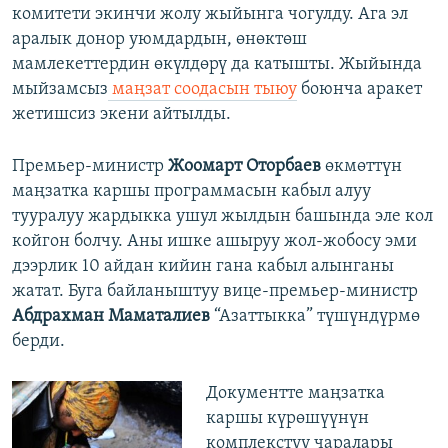
комитети экинчи жолу жыйынга чогулду. Ага эл
аралык донор уюмдардын, өнөктөш
мамлекеттердин өкүлдөрү да катышты. Жыйында
мыйзамсыз
маңзат соодасын тыюу
боюнча аракет
жетишсиз экени айтылды.
Премьер-министр
Жоомарт Оторбаев
өкмөттүн
маңзатка каршы программасын кабыл алуу
тууралуу жардыкка ушул жылдын башында эле кол
койгон болчу. Аны ишке ашыруу жол-жобосу эми
дээрлик 10 айдан кийин гана кабыл алынганы
жатат. Буга байланыштуу вице-премьер-министр
Абдрахман Маматалиев
“Азаттыкка” түшүндүрмө
берди.
Документте маңзатка
каршы күрөшүүнүн
комплекстүү чаралары