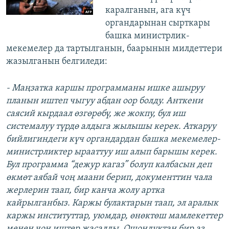
каралганын, ага күч
органдарынан сырткары
башка министрлик-
мекемелер да тартылганын, баарынын милдеттери
жазылганын белгиледи:
- Маңзатка каршы программаны ишке ашыруу
планын иштеп чыгуу абдан оор болду. Анткени
саясий кырдаал өзгөрөбү, же жокпу, бул иш
системалуу түрдө алдыга жылышы керек. Аткаруу
бийлигиндеги күч органдардан башка мекемелер-
министрликтер ырааттуу иш алып барышы керек.
Бул программа “дежур кагаз” болуп калбасын деп
өкмөт аябай чоң маани берип, документтин чала
жерлерин таап, бир канча жолу артка
кайрылганбыз. Каржы булактарын таап, эл аралык
каржы институттар, уюмдар, өнөктөш мамлекеттер
менен чоң иштер жасалды. Ошондуктан бир аз