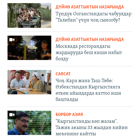
ДҮЙНӨ АЗАТТЫКТЫН НАЗАРЫНДА
Түндүк Ооганстандагы чабуулдар
"Талибан" үчүн чоң сынообу?
ДҮЙНӨ АЗАТТЫКТЫН НАЗАРЫНДА
Москвада ресторандагы
жардырууда беш киши набыт
болду
САЯСАТ
Чоң-Кара жана Таш-Төбө:
Өзбекстандан Кыргызстанга
өткөн айылдарда каттоо иши
башталды
БОРБОР АЗИЯ
"Кыргызстанды көп жазам".
Тажик акыны 33 жылдан кийин
мекенине кайтты