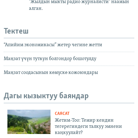
"Жылдын мыкты радио журналисти" наамын
алган.
Тектеш
“Апийим экономикасы” жетер чегине жетти
Маңзат үчүн туткун болгондор бошотулду
Маңзат соодасынын көмүскө кожоюндары
Дагы кызыктуу баяндар
САЯСАТ
Жетим-Тоо: Темир кендин
тегерегиндеги талкуу эмнени
каңкуулайт?