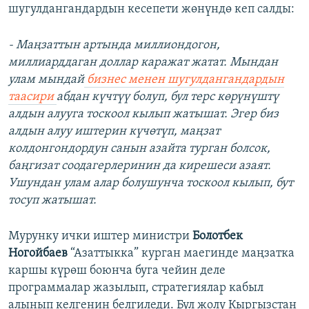
шугулдангандардын кесепети жөнүндө кеп салды:
- Маңзаттын артында миллиондогон,
миллиарддаган доллар каражат жатат. Мындан
улам мындай
бизнес менен шугулдангандардын
таасири
абдан күчтүү болуп, бул терс көрүнүштү
алдын алууга тоскоол кылып жатышат. Эгер биз
алдын алуу иштерин күчөтүп, маңзат
колдонгондордун санын азайта турган болсок,
баңгизат соодагерлеринин да кирешеси азаят.
Ушундан улам алар болушунча тоскоол кылып, бут
тосуп жатышат.
Мурунку ички иштер министри
Болотбек
Ногойбаев
“Азаттыкка” курган маегинде маңзатка
каршы күрөш боюнча буга чейин деле
программалар жазылып, стратегиялар кабыл
алынып келгенин белгиледи. Бул жолу Кыргызстан