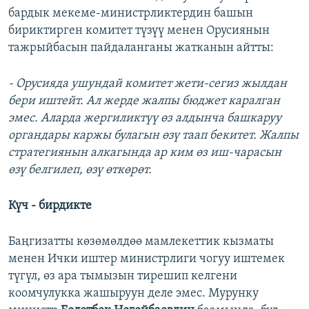
бардык мекеме-министрликтердин башын
бириктирген комитет түзүү менен Орусиянын
тажрыйбасын пайдаланганы жатканын айтты:
- Орусияда ушундай комитет жети-сегиз жылдан
бери иштейт. Ал жерде жалпы бюджет каралган
эмес. Аларда жергиликтүү өз алдынча башкаруу
органдары каржы булагын өзү таап бекитет. Жалпы
стратегиянын алкагында ар ким өз иш-чарасын
өзү белгилеп, өзү өткөрөт.
Күч - бирдикте
Баңгизатты көзөмөлдөө мамлекеттик кызматы
менен Ички иштер министрлиги чогуу иштемек
түгүл, өз ара тымызын тирешип келгени
коомчулукка жашыруун деле эмес. Мурунку