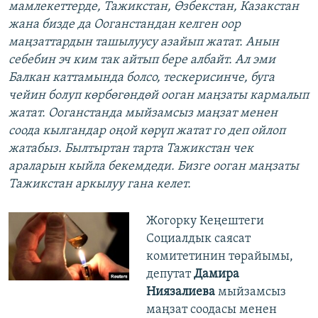
мамлекеттерде, Тажикстан, Өзбекстан, Казакстан
жана бизде да Ооганстандан келген оор
маңзаттардын ташылуусу азайып жатат. Анын
себебин эч ким так айтып бере албайт. Ал эми
Балкан каттамында болсо, тескерисинче, буга
чейин болуп көрбөгөндөй ооган маңзаты кармалып
жатат. Ооганстанда мыйзамсыз маңзат менен
соода кылгандар оңой көрүп жатат го деп ойлоп
жатабыз. Былтыртан тарта Тажикстан чек
араларын кыйла бекемдеди. Бизге ооган маңзаты
Тажикстан аркылуу гана келет.
Жогорку Кеңештеги
Социалдык саясат
комитетинин төрайымы,
депутат
Дамира
Ниязалиева
мыйзамсыз
маңзат соодасы менен