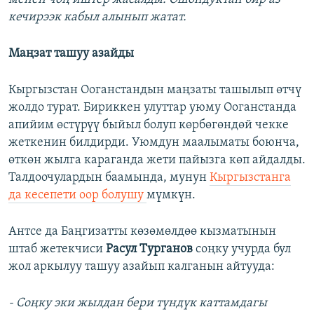
кечирээк кабыл алынып жатат.
Маңзат ташуу азайды
Кыргызстан Ооганстандын маңзаты ташылып өтчү
жолдо турат. Бириккен улуттар уюму Ооганстанда
апийим өстүрүү быйыл болуп көрбөгөндөй чекке
жеткенин билдирди. Уюмдун маалыматы боюнча,
өткөн жылга караганда жети пайызга көп айдалды.
Талдоочулардын баамында, мунун
Кыргызстанга
да кесепети оор болушу
мүмкүн.
Антсе да Баңгизатты көзөмөлдөө кызматынын
штаб жетекчиси
Расул Турганов
соңку учурда бул
жол аркылуу ташуу азайып калганын айтууда:
- Соңку эки жылдан бери түндүк каттамдагы