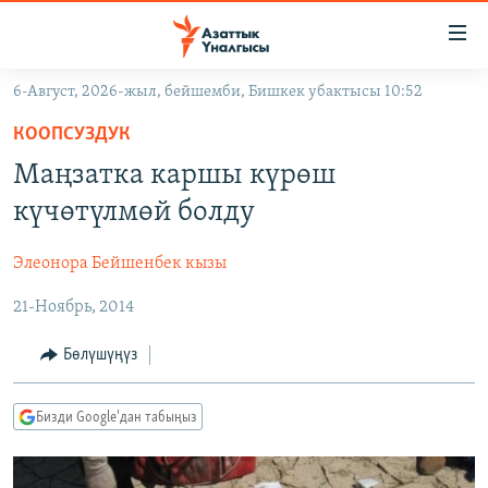
Линктер
Мазмунга
өтүңүз
6-Август, 2026-жыл, бейшемби, Бишкек убактысы 10:52
Навигацияга
ЖАҢЫЛЫКТАР
өтүңүз
КООПСУЗДУК
КЫРГЫЗСТАН
Издөөгө
Маңзатка каршы күрөш
салыңыз
ДҮЙНӨ
КЫРГЫЗСТАН
күчөтүлмөй болду
УКРАИНА
САЯСАТ
ДҮЙНӨ
Элеонора Бейшенбек кызы
АТАЙЫН ИЛИКТӨӨ
ЭКОНОМИКА
БОРБОР АЗИЯ
21-Ноябрь, 2014
ТВ ПРОГРАММАЛАР
МАДАНИЯТ
ПОДКАСТ
БҮГҮН АЗАТТЫКТА
Бөлүшүңүз
ӨЗГӨЧӨ ПИКИР
ЭКСПЕРТТЕР ТАЛДАЙТ
Бизди Google'дан табыңыз
БИЗ ЖАНА ДҮЙНӨ
Русский
ДАНИСТЕ