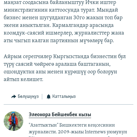
маңзат соодасына байланыштуу Ички иштер
министрлигинин каттоосунда турат. Мындай
бизнес менен шугулданган 30го жакын топ бар
экени аныкталган. Кармалгандар арасында
коомдук-саясий ишмерлер, журналисттер жана
аты чыгып калган партиянын мүчөлөрү бар.
Айрым серепчилер Кыргызстанда бизнестин бул
түрү саясий чөйрөгө аралаша баштаганын,
ошондуктан аны менен күрөшүү оор болорун
айтып келишет.
Бөлүшүңүз
Катталыңыз
Элеонора Бейшенбек кызы
"Азаттыктын" Бишкектеги кеңсесинин
журналисти. 2009-жылы Internews уюмунун