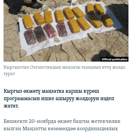
ОНЛАЙН ШЕРИНЕ
ЭЖЕ-СИҢДИЛЕР
АЗАТТЫК+
ЫҢГАЙСЫЗ СУРООЛОР
ЭЕ/АРнун бардык сайттары
Кыргызстан Ооганстандын маңзаты ташылып өтчү жолдо
турат
Кыргыз өкмөтү маңзатка каршы күрөш
программасын ишке ашыруу жолдорун издеп
жатат.
Бишкекте 20-ноябрда өкмөт башчы жетекчилик
кылган Маңзатты көзөмөлдөө координациялык