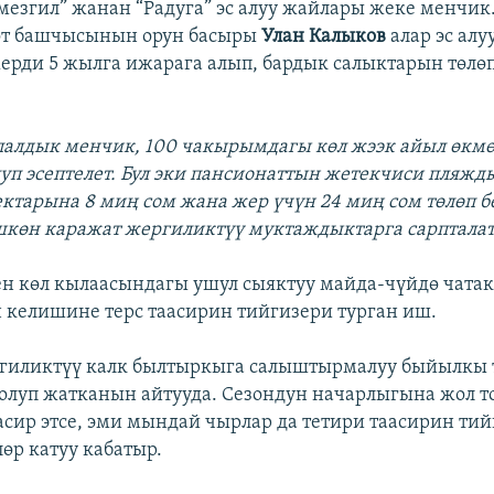
 мезгил” жанан “Радуга” эс алуу жайлары жеке менчик
өт башчысынын орун басыры
Улан Калыков
алар эс ал
рди 5 жылга ижарага алып, бардык салыктарын төлө
палдык менчик, 100 чакырымдагы көл жээк айыл өкм
уп эсептелет. Бул эки пансионаттын жетекчиси пляжд
ктарына 8 миң сом жана жер үчүн 24 миң сом төлөп б
көн каражат жергиликтүү муктаждыктарга сарпталат
н көл кылаасындагы ушул сыяктуу майда-чүйдө чатакт
 келишине терс таасирин тийгизери турган иш.
ргиликтүү калк былтыркыга салыштырмалуу быйылкы 
болуп жатканын айтууда. Сезондун начарлыгына жол т
асир этсе, эми мындай чырлар да тетири таасирин тий
өр катуу кабатыр.