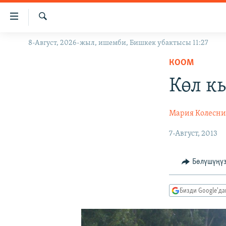
Линктер
Мазмунга
өтүңүз
Издөө
8-Август, 2026-жыл, ишемби, Бишкек убактысы 11:27
ЖАҢЫЛЫКТАР
Навигацияга
өтүңүз
КООМ
КЫРГЫЗСТАН
Издөөгө
Көл к
ДҮЙНӨ
КЫРГЫЗСТАН
салыңыз
УКРАИНА
САЯСАТ
ДҮЙНӨ
Мария Колесни
АТАЙЫН ИЛИКТӨӨ
ЭКОНОМИКА
БОРБОР АЗИЯ
7-Август, 2013
ТВ ПРОГРАММАЛАР
МАДАНИЯТ
ПОДКАСТ
БҮГҮН АЗАТТЫКТА
Бөлүшүңү
ӨЗГӨЧӨ ПИКИР
ЭКСПЕРТТЕР ТАЛДАЙТ
БИЗ ЖАНА ДҮЙНӨ
Бизди Google'д
ДАНИСТЕ