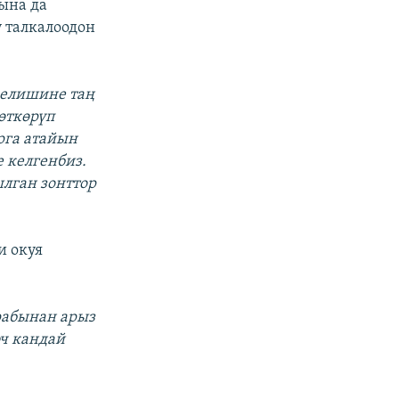
ына да
у талкалоодон
келишине таң
өткөрүп
рга атайын
 келгенбиз.
ылган зонттор
и окуя
рабынан арыз
эч кандай