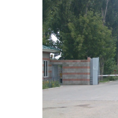
ЭЖЕ-СИҢДИЛЕР
АЗАТТЫК+
ЫҢГАЙСЫЗ СУРООЛОР