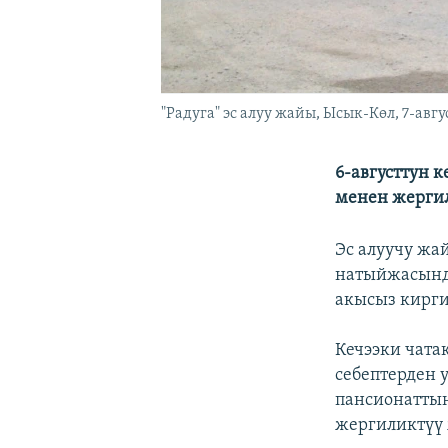
"Радуга" эс алуу жайы, Ысык-Көл, 7-авгус
6-августтун 
менен жергил
Эс алуучу жа
натыйжасынд
акысыз кирги
Кечээки чата
себептерден 
пансионатты
жергиликтүү