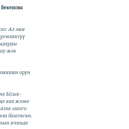
 Бекенова
ат. Ал эми
ергиликтүү
амдарды
шу жок
иминин орун
ча Ысык-
де көл жээке
чатак ошого
ала баштаган.
анын ичинде