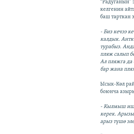
“Радуганын” 
келгенин айт
баш тарткан 
- Биз кечээ 
калдык. Антк
турабыз. Анд
пляж салып б
Ал пляжга да 
бар жана пля
Ысык-Көл ра
боюнча азыр
- Кылмыш иш 
керек. Арызы
арыз түшө эле