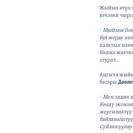
Жыйын өтүп ж
кечээки чырг
- Мыйзам бою
бул жерде кө
калктын пляж
башка жактан
отурат...
Аңгыча жыйы
басары
Дөөлө
- Мен элдин 
Көлдү эконом
жергиликтүү 
байланыштуу,
Сүйлөшүүлөр 