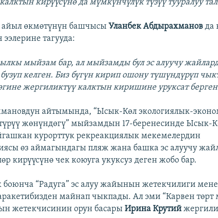
калктын кирүүсүнө да мүмкүнчүлүк түзүү тууралуу тал
 айыл өкмөтүнүн башчысы
Уланбек Абдырахманов
да
 ээлерине тагууда:
ылкы мыйзам бар, ал мыйзамды бул эс алуучу жайлар
бузуп келген. Биз бүгүн кирип ошону түшүндүрүп чыкт
эгине жергиликтүү калктын киришине уруксат берген
хмановдун айтымында, “Ысык-Көл экологиялык-экон
түрүү жөнүндөгү” мыйзамдын 17-беренесинде Ысык-
йгашкан курорттук рекреакциялык мекемелердин
ясы өз аймагындагы пляж жана башка эс алуучу жай
өр кирүүсүнө чек коюуга укуксуз деген жобо бар.
к боюнча “Радуга” эс алуу жайынын жетекчилиги мен
ракетибизден майнап чыкпады. Ал эми “Карвен төрт 
ын жетекчисинин орун басары
Ирина Крутий
жергили