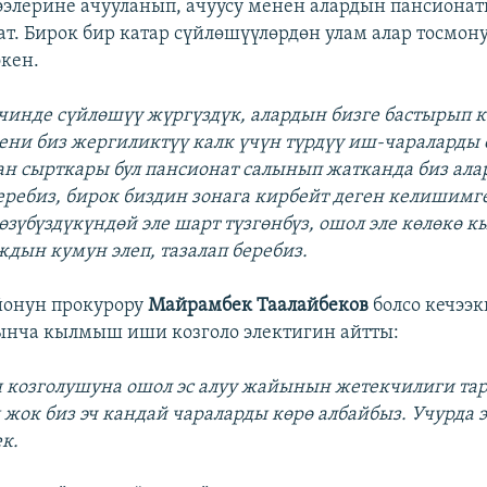
ээлерине ачууланып, ачуусу менен алардын пансионат
ат. Бирок бир катар сүйлөшүүлөрдөн улам алар тосмон
экен.
кечинде сүйлөшүү жүргүздүк, алардын бизге бастырып 
ени биз жергиликтүү калк үчүн түрдүү иш-чараларды 
ан сырткары бул пансионат салынып жатканда биз ала
еребиз, бирок биздин зонага кирбейт деген келишимге
өзүбүздүкүндөй эле шарт түзгөнбүз, ошол эле көлөкө к
ждын кумун элеп, тазалап беребиз.
йонун прокурору
Майрамбек Таалайбеков
болсо кечээк
ынча кылмыш иши козголо электигин айтты:
козголушуна ошол эс алуу жайынын жетекчилиги та
 жок биз эч кандай чараларды көрө албайбыз. Учурда 
к.