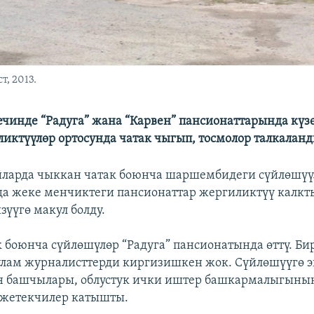
т, 2013.
кечинде “Радуга” жана “Карвен” пансионаттарында күз
иктүүлөр ортосунда чатак чыгып, тосмолор талкаланд
йларда чыккан чатак боюнча шаршембидеги сүйлөшү
а жеке менчиктеги пансионаттар жергиликтүү калкт
зүүгө макул болду.
к боюнча сүйлөшүлөр “Радуга” пансионатында өттү. Би
улам журналисттерди киргизишкен жок. Сүйлөшүүгө 
н башчылары, облустук ички иштер башкармалыгыны
 жетекчилер катышты.