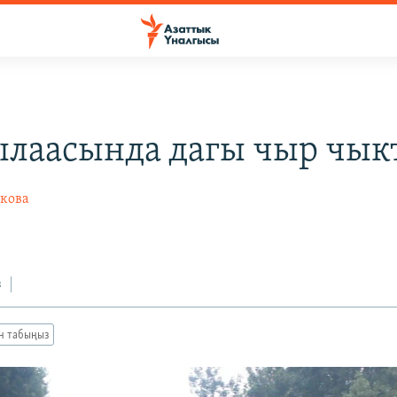
ылаасында дагы чыр чык
кова
з
ан табыңыз