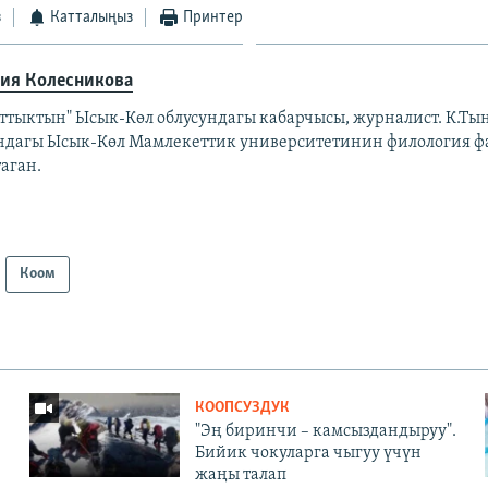
з
Катталыңыз
Принтер
ия Колесникова
аттыктын" Ысык-Көл облусундагы кабарчысы, журналист. К.Ты
ндагы Ысык-Көл Мамлекеттик университетинин филология ф
аган.
Коом
КООПСУЗДУК
"Эң биринчи – камсыздандыруу".
Бийик чокуларга чыгуу үчүн
жаңы талап