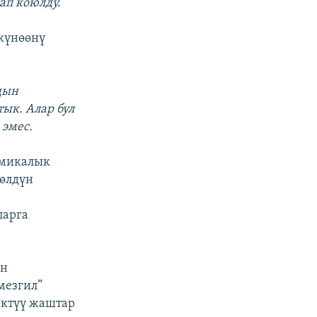
ап коюлду.
 күнөөнү
дын
ык. Алар бул
 эмес.
омикалык
Көлдүн
ларга
ен
мезгил”
ктүү жаштар