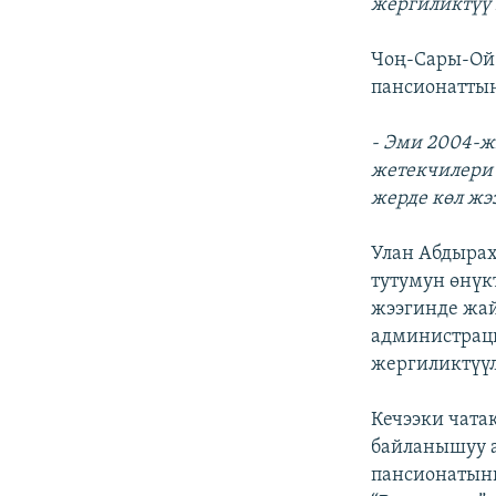
жергиликтүү 
Чоң-Сары-Ой
пансионаттын
- Эми 2004-ж
жетекчилери 
жерде көл жэ
Улан Абдыра
тутумун өнүк
жээгинде жа
администраци
жергиликтүүл
Кечээки чата
байланышуу а
пансионатын