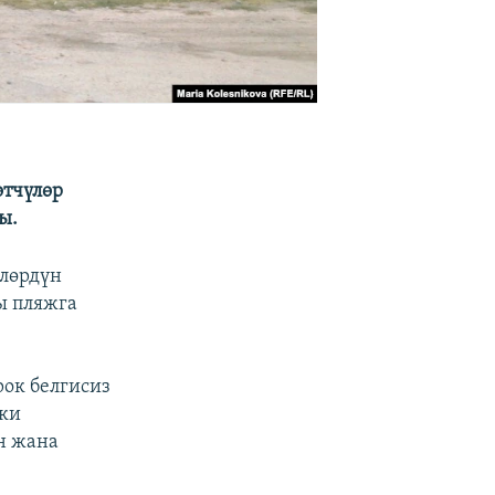
өтчүлөр
ы.
үлөрдүн
ы пляжга
рок белгисиз
эки
н жана