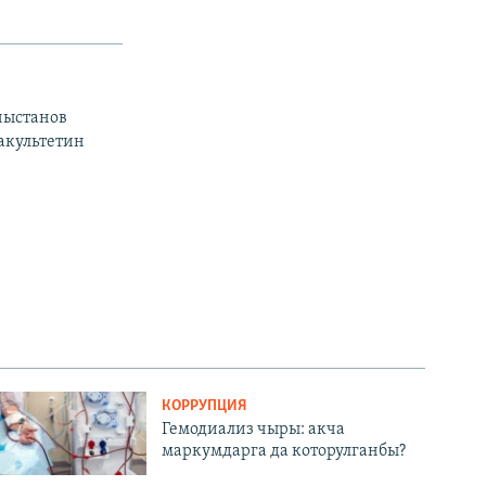
ныстанов
акультетин
КОРРУПЦИЯ
Гемодиализ чыры: акча
маркумдарга да которулганбы?