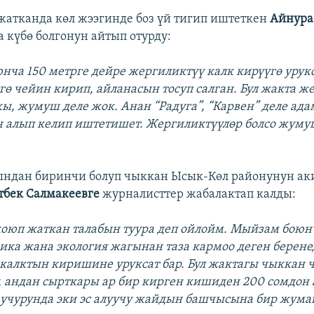
атканда көл жээгинде боз үй тигип иштеткен
Айнура
а күбө болгонун айтып отурду:
нча 150 метрге дейре жергиликтүү калк кирүүгө урукс
лгө чейин кирип, айланасын тосуп салган. Бул жакта ж
ы, жумуш деле жок. Анан “Радуга”, “Карвен” деле ад
 алып келип иштетишет. Жергиликтүүлөр болсо жуму
ндан биринчи болуп чыккан Ысык-Көл районунун ак
тбек Салмакеевге
журналисттер жабалактап калды:
коюп жаткан талабын туура деп ойлойм. Мыйзам боюн
ика жана экология жагынан таза кармоо деген берене
калктын киришине уруксат бар. Бул жактагы чыккан 
 андан сырткары ар бир кирген кишиден 200 сомдон 
учурунда эки эс алуучу жайдын башчысына бир жум