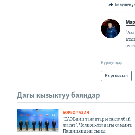
Бөлүшүңү
Мар
"Аз
аты
аякт
Куржундар
Кыргызстан
Дагы кызыктуу баяндар
БОРБОР АЗИЯ
"ЕАЭБдин талаптары сакталбай
жатат". Чолпон-Атадагы саммит,
Пашиняндын сыны