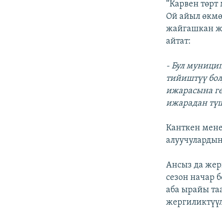
“Карвен төрт
Ой айыл өкм
жайгашкан же
айтат:
- Бул муници
тийиштүү бол
ижарасына ге
ижарадан түш
Канткен мене
алуучулардын
Ансыз да же
сезон начар 
аба ырайы та
жергиликтүүл