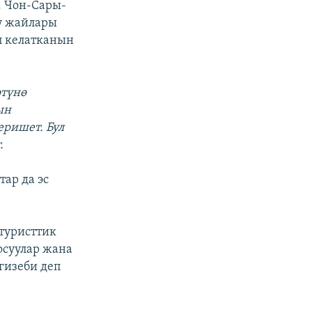
. Чон-Сары-
уу жайлары
п келатканын
өтүнө
ын
еришет. Бул
.
ар да эс
туристтик
осуулар жана
гизеби деп