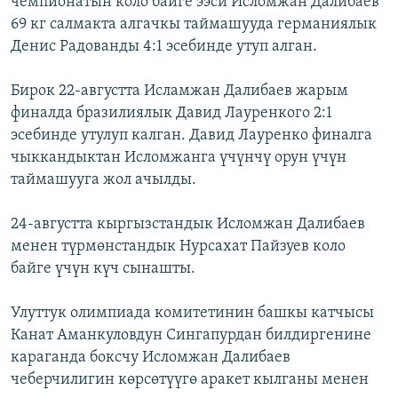
чемпионатын коло байге ээси Исломжан Далибаев
69 кг салмакта алгачкы таймашууда германиялык
Денис Радованды 4:1 эсебинде утуп алган.
Бирок 22-августта Исламжан Далибаев жарым
финалда бразилиялык Давид Лауренкого 2:1
эсебинде утулуп калган. Давид Лауренко финалга
чыккандыктан Исломжанга үчүнчү орун үчүн
таймашууга жол ачылды.
24-августта кыргызстандык Исломжан Далибаев
менен түрмөнстандык Нурсахат Пайзуев коло
байге үчүн күч сынашты.
Улуттук олимпиада комитетинин башкы катчысы
Канат Аманкуловдун Сингапурдан билдиргенине
караганда боксчу Исломжан Далибаев
чеберчилигин көрсөтүүгө аракет кылганы менен