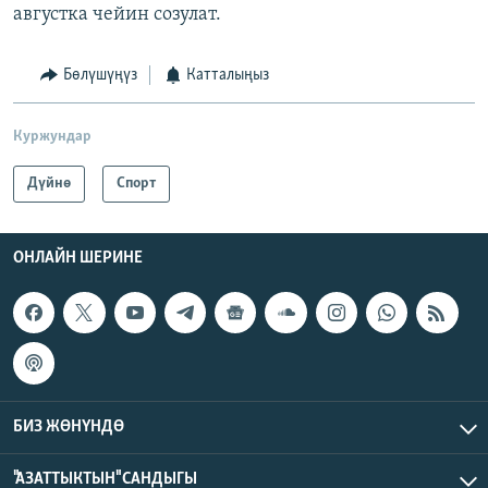
августка чейин созулат.
Бөлүшүңүз
Катталыңыз
Куржундар
Дүйнө
Спорт
ОНЛАЙН ШЕРИНЕ
БИЗ ЖӨНҮНДӨ
"АЗАТТЫКТЫН" САНДЫГЫ