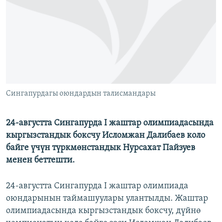
ОНЛАЙН ШЕРИНЕ
ЭЖЕ-СИҢДИЛЕР
АЗАТТЫК+
ЫҢГАЙСЫЗ СУРООЛОР
ЭЕ/АРнун бардык сайттары
Сингапурдагы оюндардын талисмандары
24-августта Сингапурда I жаштар олимпиадасында
кыргызстандык боксчу Исломжан Далибаев коло
байге үчүн түркмөнстандык Нурсахат Пайзуев
менен беттешти.
24-августта Сингапурда I жаштар олимпиада
оюндарынын таймашуулары улантылды. Жаштар
олимпиадасында кыргызстандык боксчу, дүйнө