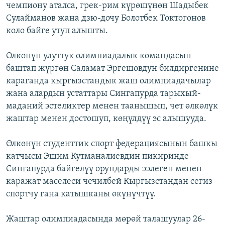
чемпиону аталса, грек-рим күрөшүнөн Шадыбек
Сулайманов жана дзю-дочу Болотбек Токтогонов
коло байге утуп алышты.
Өлкөнүн улуттук олимпиадалык командасын
баштап жүргөн Саламат Эргешовдун билдиргенине
караганда кыргызстандык жаш олимпиадачылар
жана алардын устаттары Сингапурда тарыхый-
маданий эстеликтер менен таанышып, чет өлкөлүк
жаштар менен достошуп, көңүлдүү эс алышууда.
Өлкөнүн студенттик спорт федерациясынын башкы
катчысы Эшим Кутманалиевдин пикиринде
Сингапурда байгелүү орундарды ээлеген менен
каражат маселеси чечилбей Кыргызстандан сегиз
спортчу гана катышканы өкүнүчтүү.
Жаштар олимпиадасында мөрөй талашуулар 26-