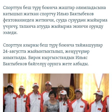
Спорттун беш түрү боюнча жаштар олимпадасына
катышып жаткан спортчу Ильяз Бактыбеков
фехтованиеден жетинчи, сууда сүзүүдөн жыйырма
үчүнчү, тапанча атууда жыйырма экинчи орунду
ээледи.
Спорттун азыркы беш түрү боюнча таймашуулар
24-августта жыйынтыкталып, жеңүүчүлөр
аныкталды. Бирок кыргызстандык Ильяс
Бактыбеков байгелүү орунга жете албады.