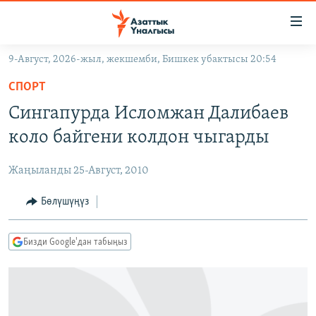
Линктер
Мазмунга
өтүңүз
9-Август, 2026-жыл, жекшемби, Бишкек убактысы 20:54
Навигацияга
ЖАҢЫЛЫКТАР
өтүңүз
СПОРТ
КЫРГЫЗСТАН
Издөөгө
Сингапурда Исломжан Далибаев
салыңыз
ДҮЙНӨ
КЫРГЫЗСТАН
коло байгени колдон чыгарды
УКРАИНА
САЯСАТ
ДҮЙНӨ
Жаңыланды 25-Август, 2010
АТАЙЫН ИЛИКТӨӨ
ЭКОНОМИКА
БОРБОР АЗИЯ
ТВ ПРОГРАММАЛАР
Бөлүшүңүз
МАДАНИЯТ
ПОДКАСТ
БҮГҮН АЗАТТЫКТА
Бизди Google'дан табыңыз
ӨЗГӨЧӨ ПИКИР
ЭКСПЕРТТЕР ТАЛДАЙТ
БИЗ ЖАНА ДҮЙНӨ
Русский
ДАНИСТЕ