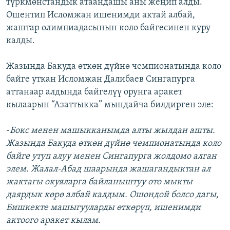
түркмөнстандык атаандашы аны жеңип алды.
Ошентип Исломжан ишенимди актай албай,
жаштар олимпиадасынын коло байгесинен куру
калды.
Жазында Бакуда өткөн дүйнө чемпионатында коло
байге уткан Исломжан Далибаев Сингапурга
аттанаар алдында байгелүү орунга аракет
кылаарын “Азаттыкка” мындайча билдирген эле:
-
Бокс менен машыкканымда алты жылдан ашты.
Жазында Бакуда өткөн дүйнө чемпионатында коло
байге утуп алуу менен Сингапурга жолдомо алган
элем. Жалал-Абад шаарында жашагандыктан ал
жактагы окуяларга байланыштуу өтө мыкты
даярдык көрө албай калдым. Ошондой болсо дагы,
Бишкекте машыгууларды өткөрүп, ишенимди
актоого аракет кылам.