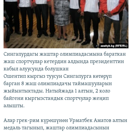
Сингапурдагы жаштар олимпиадасмына бараткан
жаш спортчулар кетердин алдында президенттин
кабыл алуусунда болушкан
Ошентип кыргыз туусун Сингапурга көтөрүп
барган 8 жаш олимпиадачы таймашууларын
жыйынтыктады. Натыйжада 1 алтын, 2 коло
байгени кыргызстандык спортчулар жеңип
алышты.
Алар грек-рим күрөшүнөн Урматбек Аматов алтын
медаль тагынып, жаштар олимпиадасынын