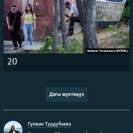
20
Дагы жүктөңүз
Гүлжан Турдубаева