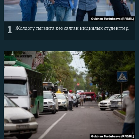
1
Жолдогу тыгынга көз салган индиялык студенттер.