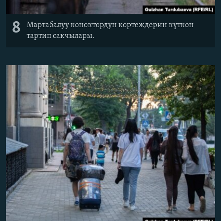
8
Мартабалуу коноктордун кортеждерин күткөн
тартип сакчылары.