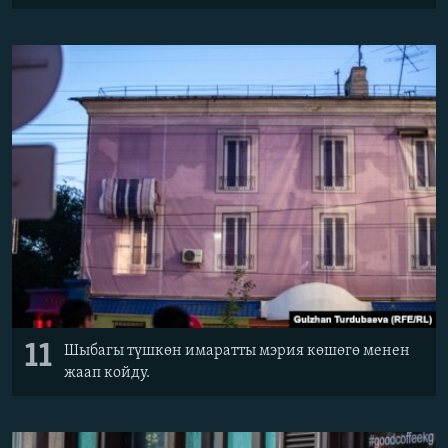
11
Шыбагы түшкөн имаратты мэрия көшөгө менен
жаап койду.