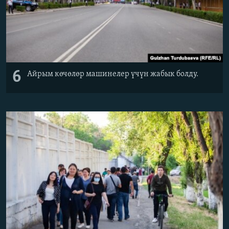
6
Айрым көчөлөр машинелер үчүн жабык болду.