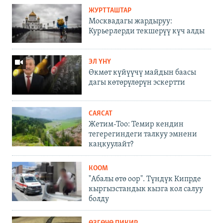
ЖУРТТАШТАР
Москвадагы жардыруу:
Курьерлерди текшерүү күч алды
ЭЛ ҮНҮ
Өкмөт күйүүчү майдын баасы
дагы көтөрүлөрүн эскертти
САЯСАТ
Жетим-Тоо: Темир кендин
тегерегиндеги талкуу эмнени
каңкуулайт?
КООМ
"Абалы өтө оор". Түндүк Кипрде
кыргызстандык кызга кол салуу
болду