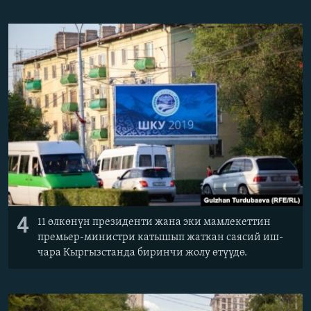
4
11 өлкөнүн президенти жана эки мамлекеттин
премьер-министри катышып жаткан саясий иш-
чара Кыргызстанда биринчи жолу өтүүдө.