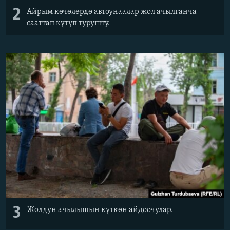
2
Айрым көчөлөрдө автоунаалар жол ачылганча
сааттап күтүп турушту.
3
Жолдун ачылышын күткөн айдоочулар.