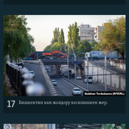
17
Бишкектин кан жолдору кесилишкен жер.