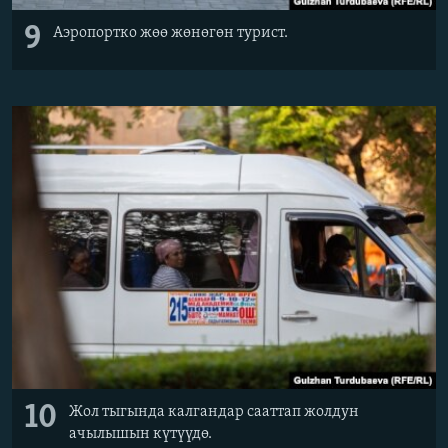
9
Аэропортко жөө жөнөгөн турист.
10
Жол тыгында калгандар сааттап жолдун
ачылышын күтүүдө.