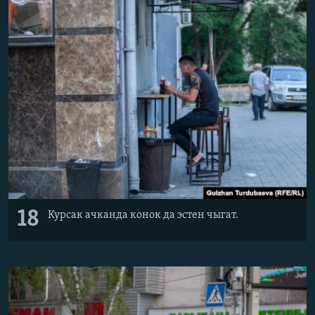
18
Курсак ачканда конок да эстен чыгат.