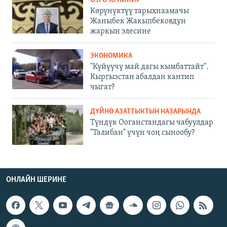
ӨЗГӨЧӨ ПИКИР
Көрүнүктүү тарыхнаамачы
Жаныбек Жакыпбековдун
жаркын элесине
ЭКОНОМИКА
"Күйүүчү май дагы кымбаттайт".
Кыргызстан абалдан кантип
чыгат?
ДҮЙНӨ АЗАТТЫКТЫН НАЗАРЫНДА
Түндүк Ооганстандагы чабуулдар
"Талибан" үчүн чоң сынообу?
ОНЛАЙН ШЕРИНЕ