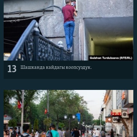
13
Шашканда кайдагы коопсуздук.