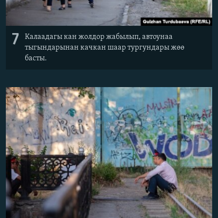
7
Калаадагы кан жолдор жабылып, автоунаа
тыгындарынан качкан шаар тургундары жөө
басты.