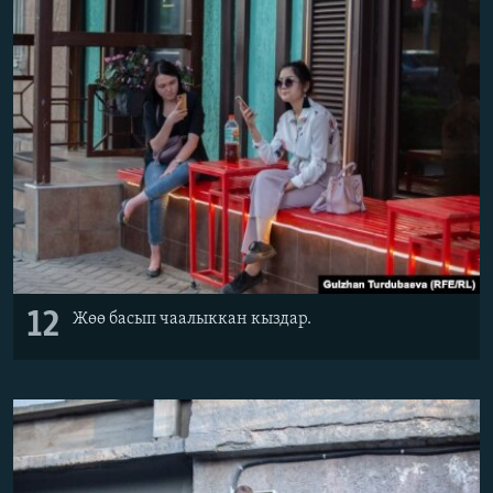
12
Жөө басып чаалыккан кыздар.