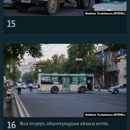
15
16
Жол тосулуп, айдоочулардын айласы кетти.