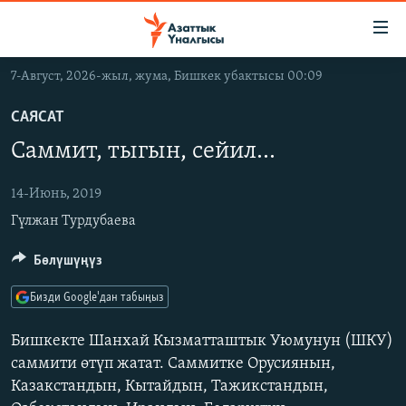
Линктер
Мазмунга
өтүңүз
7-Август, 2026-жыл, жума, Бишкек убактысы 00:09
Навигацияга
ЖАҢЫЛЫКТАР
өтүңүз
САЯСАТ
КЫРГЫЗСТАН
Издөөгө
Cаммит, тыгын, сейил...
салыңыз
ДҮЙНӨ
КЫРГЫЗСТАН
УКРАИНА
14-Июнь, 2019
САЯСАТ
ДҮЙНӨ
Гүлжан Турдубаева
АТАЙЫН ИЛИКТӨӨ
ЭКОНОМИКА
БОРБОР АЗИЯ
ТВ ПРОГРАММАЛАР
МАДАНИЯТ
Бөлүшүңүз
ПОДКАСТ
БҮГҮН АЗАТТЫКТА
Бизди Google'дан табыңыз
ӨЗГӨЧӨ ПИКИР
ЭКСПЕРТТЕР ТАЛДАЙТ
Бишкекте Шанхай Кызматташтык Уюмунун (ШКУ)
БИЗ ЖАНА ДҮЙНӨ
саммити өтүп жатат. Саммитке Орусиянын,
Русский
Казакстандын, Кытайдын, Тажикстандын,
ДАНИСТЕ