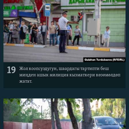
19
Жол коопсуздугун, шаардагы тартипти беш
миңден ашык милиция кызматкери көзөмөлдөп
жатат.