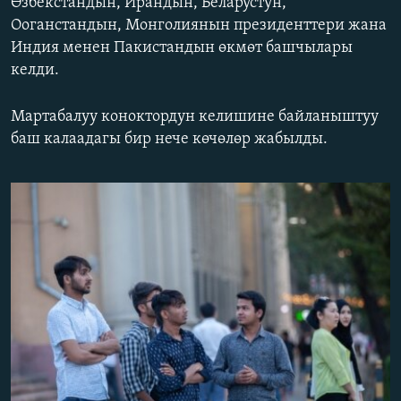
Өзбекстандын, Ирандын, Беларустун,
ОНЛАЙН ШЕРИНЕ
ЭЖЕ-СИҢДИЛЕР
Ооганстандын, Монголиянын президенттери жана
Индия менен Пакистандын өкмөт башчылары
АЗАТТЫК+
келди.
ЫҢГАЙСЫЗ СУРООЛОР
Мартабалуу коноктордун келишине байланыштуу
ЭЕ/АРнун бардык сайттары
баш калаадагы бир нече көчөлөр жабылды.