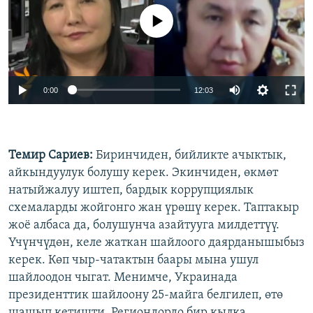
No media source currently available
0:00
12:03
Темир Сариев:
Биринчиден, бийликте ачыктык,
айкындуулук болушу керек. Экинчиден, өкмөт
натыйжалуу иштеп, бардык коррупциялык
схемаларды жойгонго жан үрөшү керек. Таптакыр
жоё албаса да, болушунча азайтууга милдеттүү.
Үчүнчүдөн, келе жаткан шайлоого даярданышыбыз
керек. Көп чыр-чатактын баары мына ушул
шайлоодон чыгат. Менимче, Украинада
президенттик шайлоону 25-майга белгилеп, өтө
шашып кетишти. Региондордо бир кылка