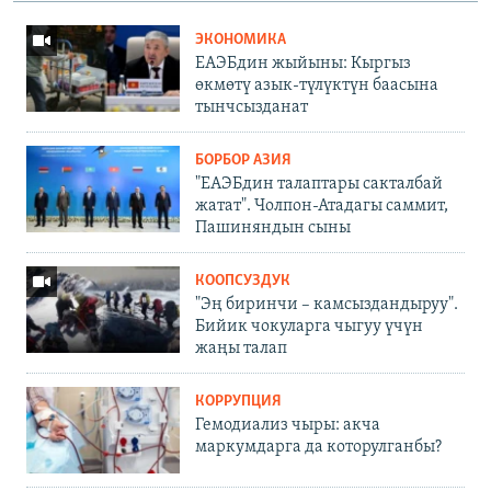
ЭКОНОМИКА
ЕАЭБдин жыйыны: Кыргыз
өкмөтү азык-түлүктүн баасына
тынчсызданат
БОРБОР АЗИЯ
"ЕАЭБдин талаптары сакталбай
жатат". Чолпон-Атадагы саммит,
Пашиняндын сыны
КООПСУЗДУК
"Эң биринчи – камсыздандыруу".
Бийик чокуларга чыгуу үчүн
жаңы талап
КОРРУПЦИЯ
Гемодиализ чыры: акча
маркумдарга да которулганбы?