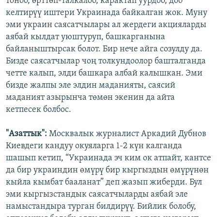
тоноо, өрттөп-талкалоо, карактап уурдоо, доо
келтирүү иштери Украинада байкалган жок. Муну
эми украин саясатчылары ал жердеги акцияларды
аябай кылдат уюштуруп, башкарганына
байланыштырсак болот. Бир нече айга созулду да.
Бизде саясатчылар чоң толкундоолор башталганда
четте калып, элди башкара албай калышкан. Эми
бизде жалпы эле элдин маданияты, саясий
маданият азырынча төмөн экенин да айта
кетпесек болбос.
"Азаттык":
Москвалык журналист Аркадий Дубнов
Киевдеги кандуу окуяларга 1-2 күн калганда
шашып кетип, “Украинада эч ким ок атпайт, кантсе
да бир украиндин өмүрү бир кыргыздын өмүрүнөн
кыйла кымбат бааланат” деп жазып жиберди. Бул
эми кыргызстандык саясатчыларды аябай эле
намыстандыра турган билдирүү. Бийлик болобу,