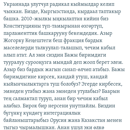
Украинада улутчул радикал кыймылдар келип
чыккан. Бизде, Кыргызстанда, кырдаал таптакыр
башка. 2010-жылкы ыңкылаптан кийин биз
Конституцияны түп-тамырынан өзгөртүп,
парламенттик башкарууну бекемдедик. Азыр
Жогорку Кеңештеги беш фракция бардык
маселелерди талкуулап-талашып, чечим кабыл
алып атат. Ал эми сиздин Бажы биримдиги
тууралуу сурооңузга мындай деп жооп берет элем.
Азыр биз бардык жагын санап-өлчөп атабыз. Бажы
биримдигине кирсек, кандай утуш, кандай
кыйынчылыктарга туш болобуз? Эгерде кирбесек,
эмнеден утабыз жана эмнеден утулабыз? Баарын
тең салмактап туруп, анан бир чечим кабыл
алабыз. Бирок бир нерсени унутпайлы. Биздин
бүгүнкү күндөгү интеграциялык
байланыштарыбыз Орусия жана Казакстан менен
тыгыз чырмалышкан. Анан ушул эки өлкө