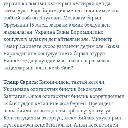
украин калкынын кыжырын келтирди деп да
айтылууда. Евробиримдик менен келишимге кол
койбой койгон Янукович Москвага барып
Орусиядан 15 млрд. жардам алмак болдук деп
жарыялаган. Украина Бажы Биримдигине
кошулушу мүмкүн деп айтылган эле. Министр
Темир Сариевге суроо узатайын дедим эле. Бажы
Биримдигине кошулуу ниети барып отуруп
Бишкекте да ушундай массалык нааразылык
акцияларына алып келбейби?
Темир Сариев:
Биринчиден, тактай кетели,
Украинада олигархтык бийлик бекемделе
баштаган. Ошол олигархтык бийлик коррупциянын
аябай гүлдөп кетишине жол берген. Президент
ошол бийлигин колдон чыгарбаш үчүн атүгүл
Конституцияны өзгөртүп, жеке бийлик укуктарын
күчтөндүрүп кеңейтип алган. Анын кесепетинен