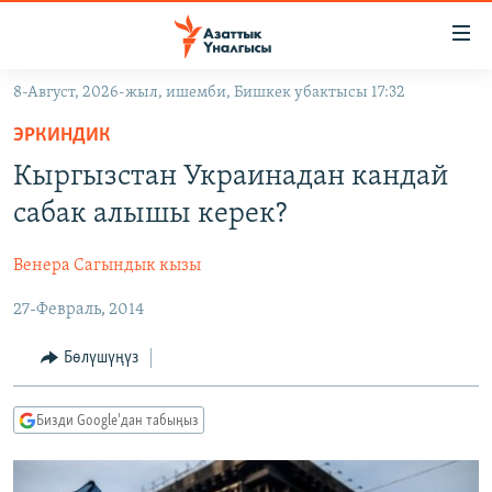
Линктер
Мазмунга
өтүңүз
8-Август, 2026-жыл, ишемби, Бишкек убактысы 17:32
Навигацияга
ЖАҢЫЛЫКТАР
өтүңүз
ЭРКИНДИК
КЫРГЫЗСТАН
Издөөгө
Кыргызстан Украинадан кандай
салыңыз
ДҮЙНӨ
КЫРГЫЗСТАН
сабак алышы керек?
УКРАИНА
САЯСАТ
ДҮЙНӨ
Венера Сагындык кызы
АТАЙЫН ИЛИКТӨӨ
ЭКОНОМИКА
БОРБОР АЗИЯ
27-Февраль, 2014
ТВ ПРОГРАММАЛАР
МАДАНИЯТ
ПОДКАСТ
БҮГҮН АЗАТТЫКТА
Бөлүшүңүз
ӨЗГӨЧӨ ПИКИР
ЭКСПЕРТТЕР ТАЛДАЙТ
Бизди Google'дан табыңыз
БИЗ ЖАНА ДҮЙНӨ
Русский
ДАНИСТЕ