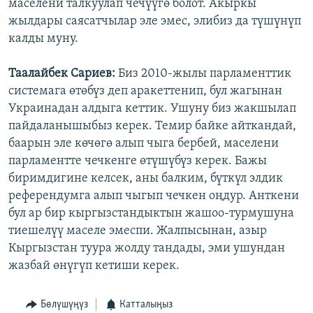
маселени талкуулап чечүүгө болот. Акыркы
жылдары саясатчылар эле эмес, элибиз да түшүнүп
калды муну.
Таалайбек Сариев:
Биз 2010-жылы парламенттик
системага өтөбүз деп аракеттенип, бул жагынан
Украинадан алдыга кеттик. Ушуну биз жакшылап
пайдаланышыбыз керек. Темир байке айткандай,
баарын эле көчөгө алып чыга бербей, маселени
парламентте чечкенге өтүшүбүз керек. Бажы
биримдигине келсек, аны балким, бүткүл элдик
референдумга алып чыгып чечкен оңдур. Анткени
бул ар бир кыргызстандыктын жашоо-турмушуна
тиешелүү маселе эмеспи. Жалпысынан, азыр
Кыргызстан туура жолду тандады, эми ушундан
жазбай өнүгүп кетиши керек.
Бөлүшүңүз
Катталыңыз