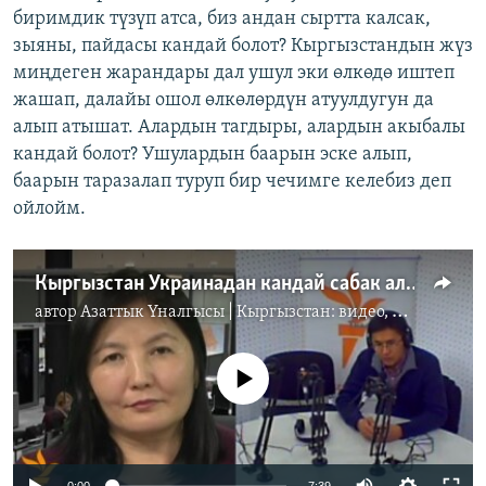
биримдик түзүп атса, биз андан сыртта калсак,
зыяны, пайдасы кандай болот? Кыргызстандын жүз
миңдеген жарандары дал ушул эки өлкөдө иштеп
жашап, далайы ошол өлкөлөрдүн атуулдугун да
алып атышат. Алардын тагдыры, алардын акыбалы
кандай болот? Ушулардын баарын эске алып,
баарын таразалап туруп бир чечимге келебиз деп
ойлойм.
Кыргызстан Украинадан кандай сабак алат?
автор
Азаттык Үналгысы | Кыргызстан: видео, фото, кабарлар
No media source currently available