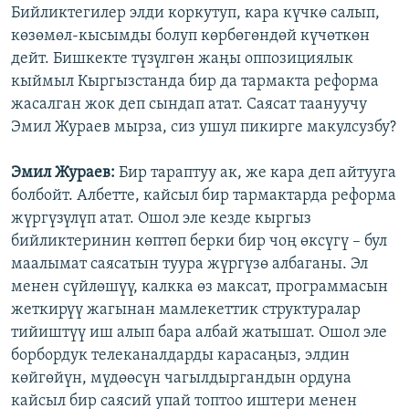
Бийликтегилер элди коркутуп, кара күчкө салып,
көзөмөл-кысымды болуп көрбөгөндөй күчөткөн
дейт. Бишкекте түзүлгөн жаңы оппозициялык
кыймыл Кыргызстанда бир да тармакта реформа
жасалган жок деп сындап атат. Саясат таануучу
Эмил Жураев мырза, сиз ушул пикирге макулсузбу?
Эмил Жураев:
Бир тараптуу ак, же кара деп айтууга
болбойт. Албетте, кайсыл бир тармактарда реформа
жүргүзүлүп атат. Ошол эле кезде кыргыз
бийликтеринин көптөп берки бир чоң өксүгү – бул
маалымат саясатын туура жүргүзө албаганы. Эл
менен сүйлөшүү, калкка өз максат, программасын
жеткирүү жагынан мамлекеттик структуралар
тийиштүү иш алып бара албай жатышат. Ошол эле
борбордук телеканалдарды карасаңыз, элдин
көйгөйүн, мүдөөсүн чагылдыргандын ордуна
кайсыл бир саясий упай топтоо иштери менен