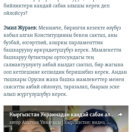
бийликтери кандай сабак алышы керек деп
ойлойсуз?
Эмил Жураев:
Менимче, биринчи кезекте өзүбүз
кабыл алган Конституцияны бекем сактап, аны
бузбай, өзгөртпөй, азыркы парламенттик
башкарууну өркүндөтүшүбүз керек. Мамлекетти
башкаруу бутактары ортосундагы тең
салмактуулукту аябай кылдат сактап, бир жагына
ооп кетпешине кепилдик беришибиз керек. Андан
тышкары Орусия жана башка мамлекеттер менен
саясатты аябай ойлонуп, таразалап, баарын эске
алып жүргүзүшүбүз керек.
Кыргызстан Украинадан кандай сабак алат?
автор
Азаттык Үналгысы | Кыргызстан: видео, фото, кабарлар