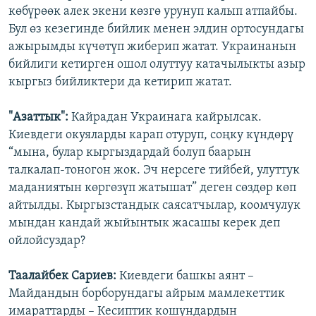
көбүрөөк алек экени көзгө урунуп калып атпайбы.
Бул өз кезегинде бийлик менен элдин ортосундагы
ажырымды күчөтүп жиберип жатат. Украинанын
бийлиги кетирген ошол олуттуу катачылыкты азыр
кыргыз бийликтери да кетирип жатат.
"Азаттык":
Кайрадан Украинага кайрылсак.
Киевдеги окуяларды карап отуруп, соңку күндөрү
“мына, булар кыргыздардай болуп баарын
талкалап-тоногон жок. Эч нерсеге тийбей, улуттук
маданиятын көргөзүп жатышат” деген сөздөр көп
айтылды. Кыргызстандык саясатчылар, коомчулук
мындан кандай жыйынтык жасашы керек деп
ойлойсуздар?
Таалайбек Сариев:
Киевдеги башкы аянт –
Майдандын борборундагы айрым мамлекеттик
имараттарды – Кесиптик кошундардын