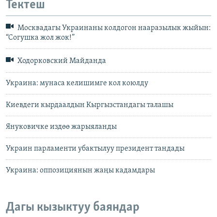
Тектеш
Москвадагы Украинаны колдогон нааразылык жыйын:
“Согушка жол жок!”
Ходорковский Майданда
Украина: мунаса келишимге кол коюлду
Киевдеги кырдаалдын Кыргызстандагы талашы
Януковичке издөө жарыяланды
Украин парламенти убактылуу президент тандады
Украина: оппозициянын жаңы кадамдары
Дагы кызыктуу баяндар