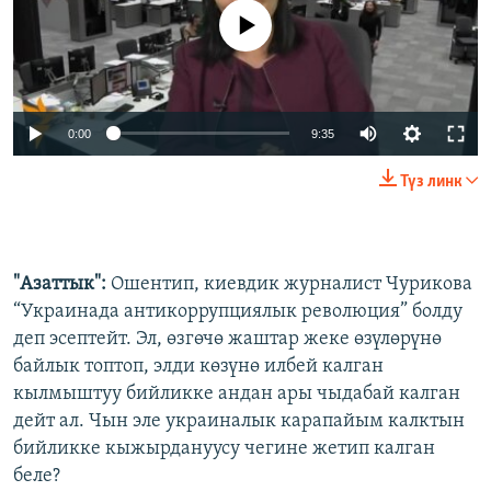
No media source currently available
0:00
9:35
Түз линк
"Азаттык":
Ошентип, киевдик журналист Чурикова
“Украинада антикоррупциялык революция” болду
деп эсептейт. Эл, өзгөчө жаштар жеке өзүлөрүнө
байлык топтоп, элди көзүнө илбей калган
кылмыштуу бийликке андан ары чыдабай калган
дейт ал. Чын эле украиналык карапайым калктын
бийликке кыжырдануусу чегине жетип калган
беле?