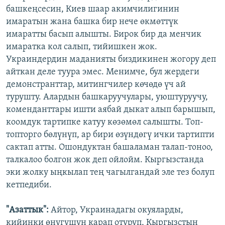
башкеңсесин, Киев шаар акимчилигинин
имаратын жана башка бир нече өкмөттүк
имаратты басып алышты. Бирок бир да менчик
имаратка кол салып, тийишкен жок.
Украиндердин маданияты биздикинен жогору деп
айткан деле туура эмес. Менимче, бул жердеги
демонстранттар, митингчилер көчөдө үч ай
турушту. Алардын башкаруучулары, уюштуруучу,
коменданттары ишти аябай дыкат алып барышып,
коомдук тартипке катуу көзөмөл салышты. Топ-
топторго бөлүнүп, ар бири өзүндөгү ички тартипти
сактап атты. Ошондуктан башаламан талап-тоноо,
талкалоо болгон жок деп ойлойм. Кыргызстанда
эки жолку ыңкылап тең чагылгандай эле тез болуп
кетпедиби.
"Азаттык":
Айтор, Украинадагы окуяларды,
кийинки өнүгүшүн карап отуруп, Кыргызстын