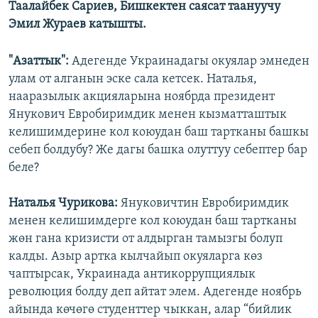
Таалайбек Сариев, Бишкектен саясат таануучу
Эмил Жураев катышты.
"Азаттык":
Адегенде Украинадагы окуялар эмнеден
улам от алганын эске сала кетсек. Наталья,
нааразылык акцияларына ноябрда президент
Янукович Евробиримдик менен кызматташтык
келишимдерине кол коюудан баш тартканы башкы
себеп болдубу? Же дагы башка олуттуу себептер бар
беле?
Наталья Чурикова:
Януковичтин Евробиримдик
менен келишимдерге кол коюудан баш тартканы
жөн гана кризисти от алдырган тамызгы болуп
калды. Азыр артка кылчайып окуяларга көз
чаптырсак, Украинада антикоррупциялык
революция болду деп айтат элем. Адегенде ноябрь
айында көчөгө студенттер чыккан, алар “бийлик