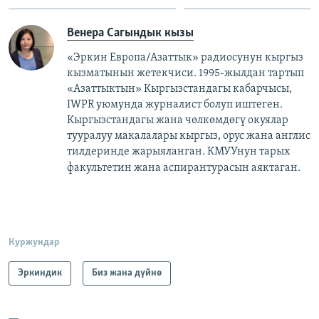
Венера Сагындык кызы
«Эркин Европа/Азаттык» радиосунун кыргыз
кызматынын жетекчиси. 1995-жылдан тартып
«Азаттыктын» Кыргызстандагы кабарчысы,
IWPR уюмунда журналист болуп иштеген.
Кыргызстандагы жана чөлкөмдөгү окуялар
тууралуу макалалары кыргыз, орус жана англис
тилдеринде жарыяланган. КМУУнун тарых
факультетин жана аспирантурасын аяктаган.​
Куржундар
Эркиндик
Биз жана дүйнө