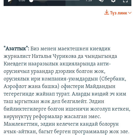
0:00
7:39
Түз линк
"Азаттык":
Биз менен маектешкен киевдик
журналист Наталья Чурикова да чындыгында
Киевдеги нааразылык акцияларында анти-
орусиячыл ураандар дээрлик болгон жок,
орусиялык ири компания-уюмдардын (Сбербанк,
Аэрофлот жана башка) офистери Майдандын
тегерегинде жайнап турат. Аларды көздөй эч ким
таш ыргыткан жок деп белгилейт. Элдин
бийликтегилерге болгон ишеничи жоголуп кеткен,
көрүнүктүү реформалар жасалган эмес.
Мамлекеттин, элдин келечеги кандай болорун
ачык-айткан, багыт берген программалар жок эле.