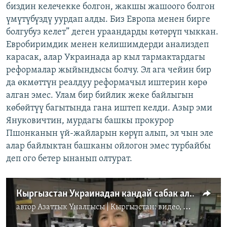
биздин келечекке болгон, жакшы жашоого болгон
үмүтүбүздү уурдап алды. Биз Европа менен бирге
болгубуз келет” деген ураандарды көтөрүп чыккан.
Евробиримдик менен келишимдерди анализдеп
карасак, алар Украинада ар кыл тармактардагы
реформалар жыйындысы болчу. Эл ага чейин бир
да өкмөттүн реалдуу реформачыл иштерин көрө
алган эмес. Улам бир бийлик жеке байлыгын
көбөйтүү багытында гана иштеп келди. Азыр эми
Януковичтин, мурдагы башкы прокурор
Пшонканын үй-жайларын көрүп алып, эл чын эле
алар байлыктан башканы ойлогон эмес турбайбы
деп ого бетер ынанып олтурат.
Кыргызстан Украинадан кандай сабак алат?
автор
Азаттык Үналгысы | Кыргызстан: видео, фото, кабарлар