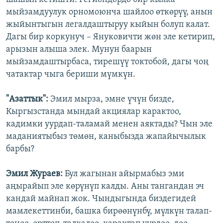
мыйзамдуулук орномоюнча шайлоо өткөрүү, анын
жыйынтыгын легалдаштыруу кыйын болуп калат.
Дагы бир коркунуч – Януковичти жөн эле кетирип,
арызын алыша элек. Мунун баарын
мыйзамдаштырбаса, тирешүү токтобой, дагы чоң
чатактар чыга бериши мүмкүн.
"Азаттык":
Эмил мырза, эмне үчүн бизде,
Кыргызстанда мындай акциялар карактоо,
кадимки уурдап-таламай менен аяктады? Чын эле
маданиятыбыз төмөн, каныбызда жапайычылык
барбы?
Эмил Жураев:
Бул жагынан айырмабыз эми
аңырайып эле көрүнүп калды. Аны тангандан эч
кандай майнап жок. Чындыгында биздегидей
мамлекеттинби, башка бирөөнүнбү, мүлкүн талап-