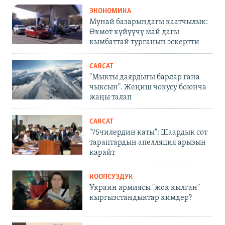
ЭКОНОМИКА
Мунай базарындагы каатчылык:
Өкмөт күйүүчү май дагы
кымбаттай турганын эскертти
САЯСАТ
"Мыкты даярдыгы барлар гана
чыксын". Жеңиш чокусу боюнча
жаңы талап
САЯСАТ
"75чилердин каты": Шаардык сот
тараптардын апелляция арызын
карайт
КООПСУЗДУК
Украин армиясы "жок кылган"
кыргызстандыктар кимдер?