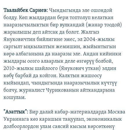
Таалайбек Сариев:
Чындыгында эле ошондой
болду. Көп жылдардан бери топтолуп келаткан
нааразычылыктын бир вулкандай (жанар тоодой)
жарылышы деп айтсак да болот. Жалгыз
Януковичтин бийлигине эмес, эл 2004-жылкы
саргылт ыңкылаптын жемишин, жыйынтыгын
көрө албаганына да нааразы эле. Андан кийинки
жылдары оозго алаарлык деле өзгөрүү болбой,
2010-жылкы шайлоого (Янукович уткан) элдин
көбү барбай да койгон. Калктын жашоосу
кыйындап, чындыгында нааразычылык күчтүү
болчу, журналист Чурикованын айткандарына
кошулам.
"Азаттык":
Бир далай кабар-материалдарда Москва
Украинага көз карашын таңуулап, экономикалык
долбоорлордон улам саясий кысым көрсөткөнү