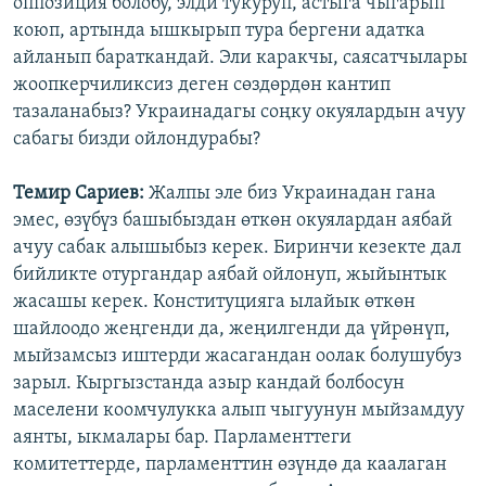
оппозиция болобу, элди тукуруп, астыга чыгарып
коюп, артында ышкырып тура бергени адатка
айланып бараткандай. Эли каракчы, саясатчылары
жоопкерчиликсиз деген сөздөрдөн кантип
тазаланабыз? Украинадагы соңку окуялардын ачуу
сабагы бизди ойлондурабы?
Темир Сариев:
Жалпы эле биз Украинадан гана
эмес, өзүбүз башыбыздан өткөн окуялардан аябай
ачуу сабак алышыбыз керек. Биринчи кезекте дал
бийликте отургандар аябай ойлонуп, жыйынтык
жасашы керек. Конституцияга ылайык өткөн
шайлоодо жеңгенди да, жеңилгенди да үйрөнүп,
мыйзамсыз иштерди жасагандан оолак болушубуз
зарыл. Кыргызстанда азыр кандай болбосун
маселени коомчулукка алып чыгуунун мыйзамдуу
аянты, ыкмалары бар. Парламенттеги
комитеттерде, парламенттин өзүндө да каалаган