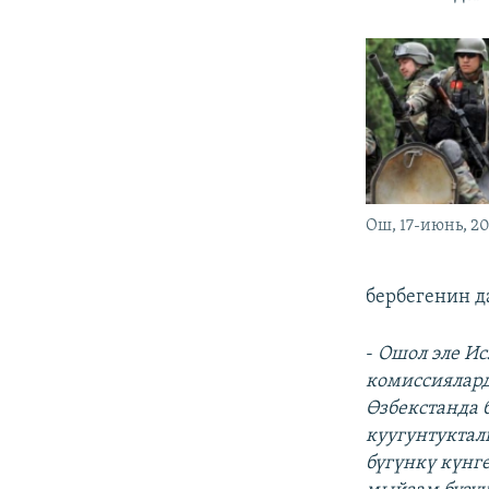
Ош, 17-июнь, 2
бербегенин д
-
Ошол эле Ис
комиссиялард
Өзбекстанда 
куугунтуктал
бүгүнкү күнг