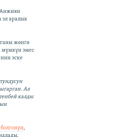
 Анжиян
 эл аралык
оганы жөнгө
а мүмкүн эмес
енин эске
тундусун
ыгарган. Ал
ктенбей калды
тын
 болгонун
,
чалады.