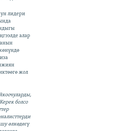
ун лидери
ында
андыгы
ңгээлде алар
канын
 жөнүндө
иза
Анжиян
иктөөгө жол
йкоочуларды,
Керек болсо
ттер
рналисттерди
ңшу өлкөдөгү