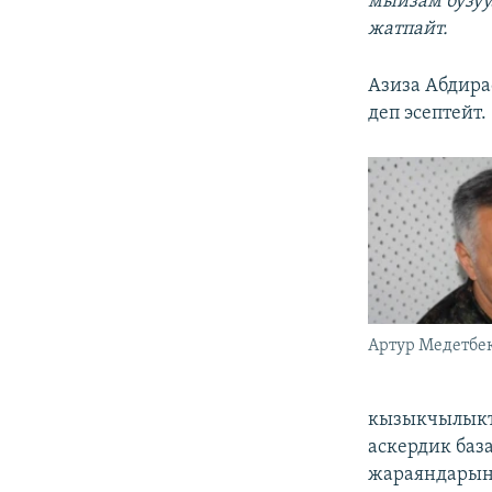
мыйзам бузуу
жатпайт.
Азиза Абдира
деп эсептейт.
Артур Медетбе
кызыкчылыкта
аскердик баз
жараяндарына