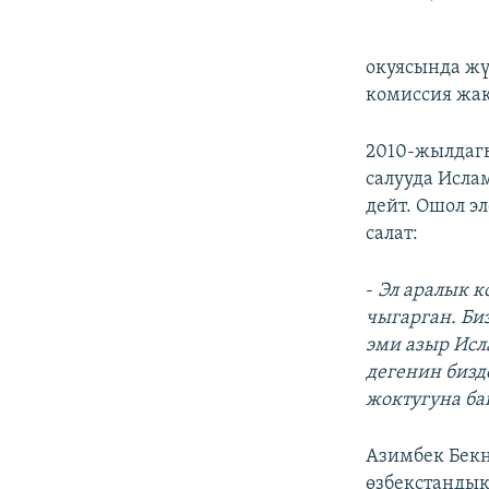
окуясында жү
комиссия жа
2010-жылдаг
салууда Исла
дейт. Ошол э
салат:
-
Эл аралык к
чыгарган. Би
эми азыр Исл
дегенин биз
жоктугуна ба
Азимбек Бек
өзбекстандык