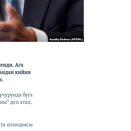
енди. Ага
тандан кийин
н.
учурунда буга
ны” деп атап,
та позициясы