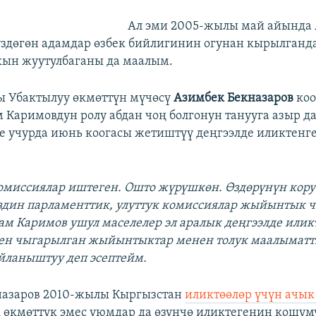
Ал эми 2005-жылы май айында
здөгөн адамдар өзбек бийлигинин огунан кырылганда
кын жуутулбаганы да маалым.
ы Убактылуу өкмөттүн мүчөсү
Азимбек Бекназаров
ко
м Каримовдун ролу абдан чоң болгонун танууга азыр д
ле учурда июнь коогасы жетиштүү деңгээлде иликтенг
омиссиялар иштеген. Ошто жүрүшкөн. Өздөрүнүн кору
здин парламенттик, улуттук комиссиялар жыйынтык ч
ам Каримов ушул маселелер эл аралык деңгээлде или
ден чыгарылган жыйынтыктар менен толук маалымат
йланыштуу деп эсептейм.
назаров 2010-жылы Кыргызстан
иликтөөлөр үчүн ачык
 өкмөттүк эмес уюмдар да өзүнчө иликтегенин кошум