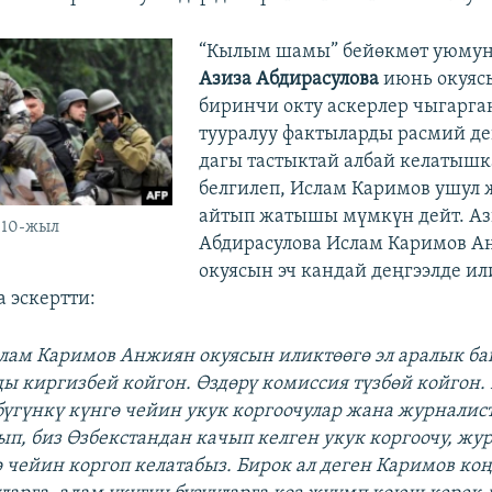
“Кылым шамы” бейөкмөт уюмун
Азиза Абдирасулова
июнь окуяс
биринчи окту аскерлер чыгарг
тууралуу фактыларды расмий де
дагы тастыктай албай келатыш
белгилеп, Ислам Каримов ушул
айтып жатышы мүмкүн дейт. Аз
010-жыл
Абдирасулова Ислам Каримов 
окуясын эч кандай деңгээлде ил
а эскертти:
лам Каримов Анжиян окуясын иликтөөгө эл аралык ба
ы киргизбей койгон. Өздөрү комиссия түзбөй койгон. 
бүгүнкү күнгө чейин укук коргоочулар жана журналис
ып, биз Өзбекстандан качып келген укук коргоочу, жу
ө чейин коргоп келатабыз. Бирок ал деген Каримов ко