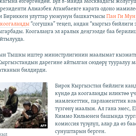
агына өзгөргөндөй. Бул 8-майда Москвадагы жолугу
резиденти Алмазбек Атамбаевге карата одоно мамил
ми Бириккен улуттар уюмунун башкатчысы
Пан Ги Мун
 коогалаңды
“согушка” теңеп, андан “кыргыз бийлиги 
арбады. Коогалаңга эл аралык деңгээлде баа берили
йтылууда.
ын Тышкы иштер министрлигинин маалымат кызмат
ыргызстандын дарегине айтылган сөздөрү тууралуу 
атканын билдирди.
Бирок Кыргызстан бийлиги канд
күндө да коогалаңды иликтөө ү
мамлекеттик, парламенттик ко
түзгөнү маалым. Ал гана эмес, 
Киммо Кильюнен башында турга
комиссия түзүлүп, алар да өз ба
сунуштарын берген.
жыл