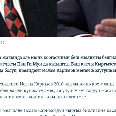
аев
а жакында эле июнь коогасынын беш жылдыгы белгил
атчысы Пан Ги Мун да катышты. Баш катчы Кыргызс
да болуп, президент Ислам Каримов менен жолугушка
езиденти Ислам Каримов 2010-жылы июнь коогалаңы 
збек да эли күнөөлүү эмес, ал үчүнчү күчтөрдүн жасага
гинин жана элинин алкышын алган эле.
 мезгилде Ислам Каримовдун кыргыз бийлигине кара