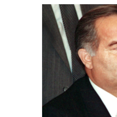
ЭЖЕ-СИҢДИЛЕР
АЗАТТЫК+
ЫҢГАЙСЫЗ СУРООЛОР