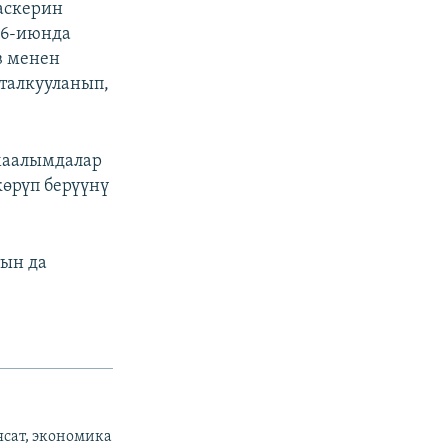
 аскерин
16-июнда
в менен
талкууланып,
маалымдалар
көрүп берүүнү
тын да
ясат, экономика