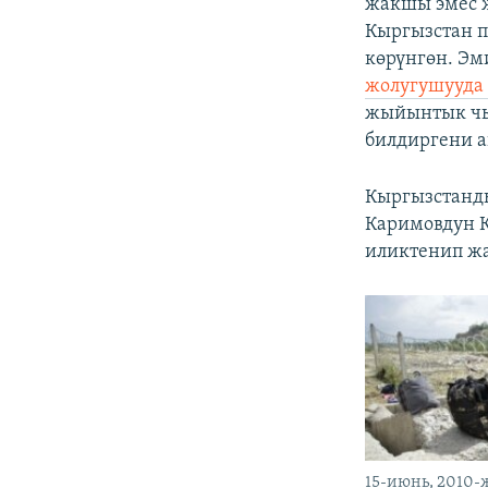
жакшы эмес ж
Кыргызстан п
көрүнгөн. Э
жолугушууда
жыйынтык чыг
билдиргени а
Кыргызстанд
Каримовдун К
иликтенип ж
15-июнь, 2010-