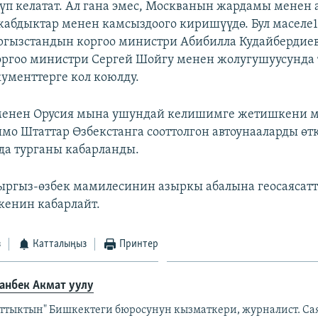
зүп келатат. Ал гана эмес, Москванын жардамы менен
абдыктар менен камсыздоого киришүүдө. Бул маселе
ргызстандын коргоо министри Абибилла Кудайбердие
ргоо министри Сергей Шойгу менен жолугушуусунда 
ументтерге кол коюлду.
менен Орусия мына ушундай келишимге жетишкени 
шмо Штаттар Өзбекстанга сооттолгон автоунааларды өт
да турганы кабарланды.
кыргыз-өзбек мамилесинин азыркы абалына геосаясат
экенин кабарлайт.
з
Катталыңыз
Принтер
анбек Акмат уулу
аттыктын" Бишкектеги бюросунун кызматкери, журналист. Са