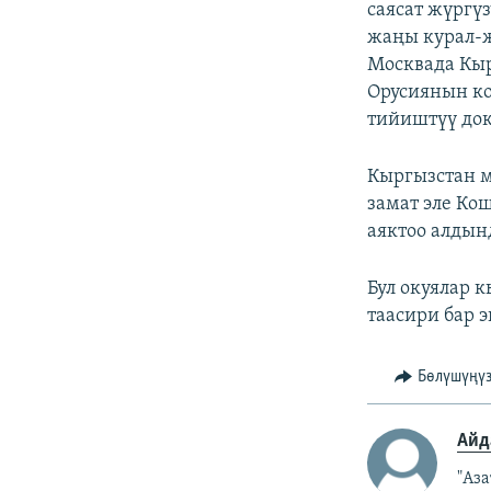
саясат жүргү
жаңы курал-ж
Москвада Кы
Орусиянын ко
тийиштүү док
Кыргызстан 
замат эле Ко
аяктоо алдын
Бул окуялар 
таасири бар 
Бөлүшүңү
Айд
"Аз