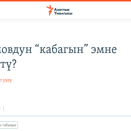
овдун “кабагын” эмне
ттү?
т уулу
з
ан табыңыз