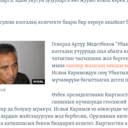
ларга, адам укугун бузууларга көз жуумп коюш керек 
сулова коогалаң келечекте баары бир өзүнүн акыйкат 
Генерал Артур Медетбеков "Уба
коогалаң учурунда шал абалга к
чатактын чыгышына жол берген
мына
ошолор жазасын алышы к
Ислам Каримовдун сөзү Убактыл
мүчөлөрүнө багытталган деген 
ков
Өзбек президентинин Кыргызст
сынынын күчөшүндө геосаясий
р да болушу мүмкүн. Ислам Каримов өз өлкөсүндө че
алардын жайгашуусуна жол бербесин, Орусиянын инт
 катышпасын бекем билдирип келатат. Кыргызстан а