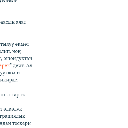
дегенге
баасын алат
ктылуу өкмөт
елип, чоң
, ошондуктан
ерек
" дейт. Ал
уу өкмөт
пикирде.
анга карата
т өлкөлүк
еграциялык
ндан тескери