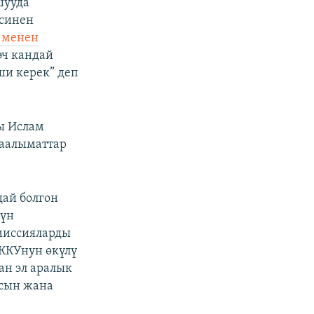
шууда
есинен
 менен
эч кандай
ши керек” деп
ы Ислам
маалыматтар
ай болгон
чүн
миссияларды
ЕККУнун өкүлү
н эл аралык
асын жана