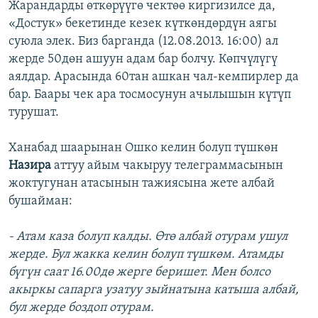
Жарандарды өткөрүүгө чектөө киргизилсе да,
«Достук» бекетинде кезек күткөндөрдүн аягы
суюла элек. Биз барганда (12.08.2013. 16:00) ал
жерде 50дөн ашуун адам бар болчу. Көпчүлүгү
аялдар. Арасында 60тан ашкан чал-кемпирлер да
бар. Баары чек ара тосмосунун ачылышын күтүп
турушат.
Ханабад шаарынан Ошко келин болуп түшкөн
Назира
аттуу айым чакыруу телеграммасынын
жоктугунан атасынын тажиясына жете албай
бушайман:
- Атам каза болуп калды. Өтө албай отурам ушул
жерде. Бул жакка келин болуп түшкөм. Атамды
бүгүн саат 16.00дө жерге беришет. Мен болсо
акыркы сапарга узатуу зыйнатына катыша албай,
бул жерде боздоп отурам.