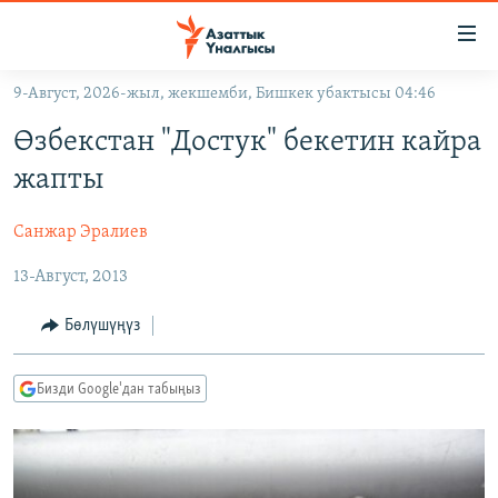
Линктер
Мазмунга
өтүңүз
9-Август, 2026-жыл, жекшемби, Бишкек убактысы 04:46
Навигацияга
ЖАҢЫЛЫКТАР
өтүңүз
Өзбекстан "Достук" бекетин кайра
КЫРГЫЗСТАН
Издөөгө
жапты
салыңыз
ДҮЙНӨ
КЫРГЫЗСТАН
Санжар Эралиев
УКРАИНА
САЯСАТ
ДҮЙНӨ
13-Август, 2013
АТАЙЫН ИЛИКТӨӨ
ЭКОНОМИКА
БОРБОР АЗИЯ
ТВ ПРОГРАММАЛАР
МАДАНИЯТ
Бөлүшүңүз
ПОДКАСТ
БҮГҮН АЗАТТЫКТА
Бизди Google'дан табыңыз
ӨЗГӨЧӨ ПИКИР
ЭКСПЕРТТЕР ТАЛДАЙТ
БИЗ ЖАНА ДҮЙНӨ
Русский
ДАНИСТЕ