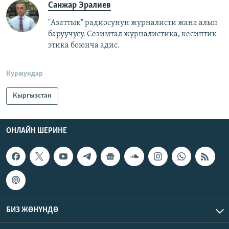
Санжар Эралиев
"Азаттык" радиосунун журналисти жана алып
баруучусу. Сезимтал журналистика, кесиптик
этика боюнча адис.
Куржундар
Кыргызстан
ОНЛАЙН ШЕРИНЕ
БИЗ ЖӨНҮНДӨ