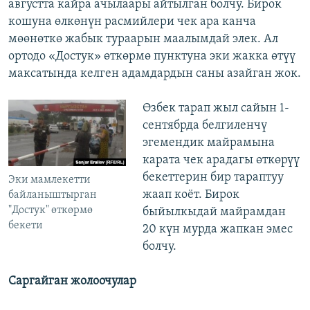
августта кайра ачылаары айтылган болчу. Бирок
кошуна өлкөнүн расмийлери чек ара канча
мөөнөткө жабык тураарын маалымдай элек. Ал
ортодо «Достук» өткөрмө пунктуна эки жакка өтүү
максатында келген адамдардын саны азайган жок.
Өзбек тарап жыл сайын 1-
сентябрда белгиленчү
эгемендик майрамына
карата чек арадагы өткөрүү
бекеттерин бир тараптуу
Эки мамлекетти
жаап коёт. Бирок
байланыштырган
"Достук" өткөрмө
быйылкыдай майрамдан
бекети
20 күн мурда жапкан эмес
болчу.
Саргайган жолоочулар