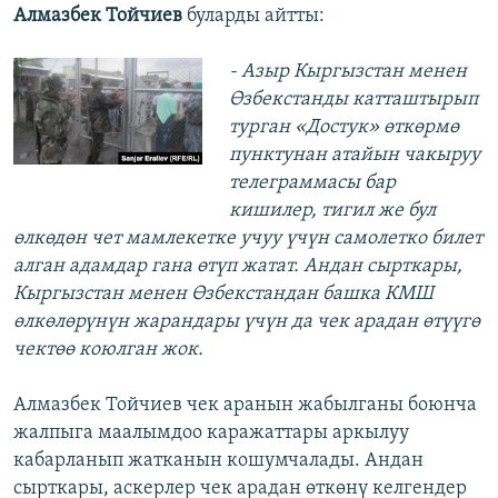
Алмазбек Тойчиев
буларды айтты:
- Азыр Кыргызстан менен
Өзбекстанды катташтырып
турган «Достук» өткөрмө
пунктунан атайын чакыруу
телеграммасы бар
кишилер, тигил же бул
өлкөдөн чет мамлекетке учуу үчүн самолетко билет
алган адамдар гана өтүп жатат. Андан сырткары,
Кыргызстан менен Өзбекстандан башка КМШ
өлкөлөрүнүн жарандары үчүн да чек арадан өтүүгө
чектөө коюлган жок.
Алмазбек Тойчиев чек аранын жабылганы боюнча
жалпыга маалымдоо каражаттары аркылуу
кабарланып жатканын кошумчалады. Андан
сырткары, аскерлер чек арадан өткөнү келгендер