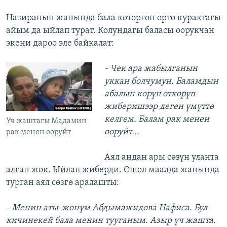
Назиранын жанында бала көтөргөн орто курактагы
айым да ыйлап турат. Колундагы баласы оорукчан
экени дароо эле байкалат:
​- Чек ара жабылганын
уккан болчумун. Баламдын
абалын көрүп өткөрүп
жиберишээр деген үмүттө
келгем. Балам рак менен
Үч жаштагы Мадамин
ооруйт...
рак менен ооруйт
Аял андан ары сөзүн уланта
алган жок. Ыйлап жиберди. Ошол маалда жанында
турган аял сөзгө аралашты:
- Менин аты-жөнүм Абдымажидова Нафиса. Бул
кичинекей бала менин тууганым. Азыр үч жашта.