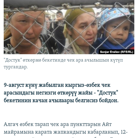
ОНЛАЙН ШЕРИНЕ
ЭЖЕ-СИҢДИЛЕР
АЗАТТЫК+
ЫҢГАЙСЫЗ СУРООЛОР
ЭЕ/АРнун бардык сайттары
"Достук" өткөрмө бекетинде чек ара ачылышын күтүп
тургандар.
9-август күнү жабылган кыргыз-өзбек чек
арасындагы негизги өткөрүү жайы - "Достук"
бекетинин качан ачылаары белгисиз бойдон.
​Алгач өзбек тарап чек ара пункттарын Айт
майрамына карата жапкандыгы кабарланып, 12-