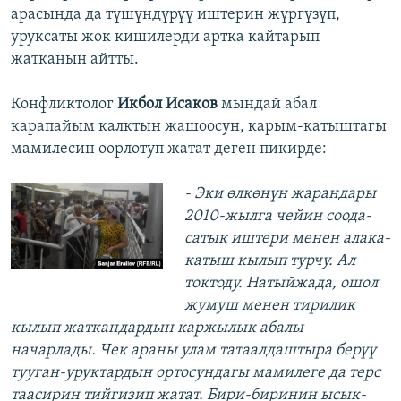
арасында да түшүндүрүү иштерин жүргүзүп,
уруксаты жок кишилерди артка кайтарып
жатканын айтты.
Конфликтолог
Икбол Исаков
мындай абал
карапайым калктын жашоосун, карым-катыштагы
мамилесин оорлотуп жатат деген пикирде:
​- Эки өлкөнүн жарандары
2010-жылга чейин соода-
сатык иштери менен алака-
катыш кылып турчу. Ал
токтоду. Натыйжада, ошол
жумуш менен тирилик
кылып жаткандардын каржылык абалы
начарлады. Чек араны улам татаалдаштыра берүү
тууган-уруктардын ортосундагы мамилеге да терс
таасирин тийгизип жатат. Бири-биринин ысык-