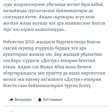
суук мааракелерине убагында жетип бара албай,
натыйжада тууганчылык байланыштары да
солгундап кетти. Андан сырткары, өсүп келе
жаткан жаңы муунда чек ара мамилесине болгон
терс көз караш калыптанууда...
Өзбекстан 2010-жылдагы Кыргызстанда болгон
саясий окуялар учурунда бардык чек ара
пункттарын жапкан эле. Бир жылдай убакыттан
соң Кара-Суудагы «Достук» өткөрмө бекетин
ачкан. Андан соң Жалал-Абад жана Баткен
облустарындагы эки пунктту да ишке киргизгени
менен эки өлкөнү негизинен «Достук» өткөрмө
бекети гана байланыштырып турган болчу.
Бөлүшүңүз
Катталыңыз