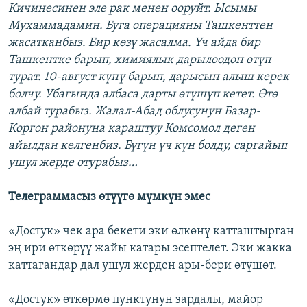
Кичинесинен эле рак менен ооруйт. Ысымы
Мухаммадамин. Буга операцияны Ташкенттен
жасатканбыз. Бир көзү жасалма. Үч айда бир
Ташкентке барып, химиялык дарылоодон өтүп
турат. 10-август күнү барып, дарысын алыш керек
болчу. Убагында албаса дарты өтүшүп кетет. Өтө
албай турабыз. Жалал-Абад облусунун Базар-
Коргон районуна караштуу Комсомол деген
айылдан келгенбиз. Бүгүн үч күн болду, саргайып
ушул жерде отурабыз…
Телеграммасыз өтүүгө мүмкүн эмес
«Достук» чек ара бекети эки өлкөнү катташтырган
эң ири өткөрүү жайы катары эсептелет. Эки жакка
каттагандар дал ушул жерден ары-бери өтүшөт.
«Достук» өткөрмө пунктунун зардалы, майор