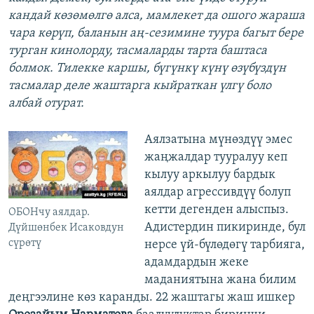
кандай көзөмөлгө алса, мамлекет да ошого жараша
чара көрүп, баланын аң-сезимине туура багыт бере
турган кинолорду, тасмаларды тарта баштаса
болмок. Тилекке каршы, бүгүнкү күнү өзүбүздүн
тасмалар деле жаштарга кыйраткан үлгү боло
албай отурат.
Аялзатына мүнөздүү эмес
жаңжалдар тууралуу кеп
кылуу аркылуу бардык
аялдар агрессивдүү болуп
кетти дегенден алыспыз.
ОБОНчу аялдар.
Адистердин пикиринде, бул
Дүйшөнбек Исаковдун
сүрөтү
нерсе үй-бүлөдөгү тарбияга,
адамдардын жеке
маданиятына жана билим
деңгээлине көз каранды. 22 жаштагы жаш ишкер