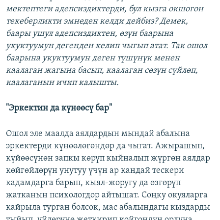
мектептеги адепсиздиктерди, бул кызга окшогон
текеберликти эмнеден келди дейбиз? Демек,
баары ушул адепсиздиктен, өзүн баарына
укуктуумун дегенден келип чыгып атат. Так ошол
баарына укуктуумун деген түшүнүк менен
каалаган жагына басып, каалаган сөзүн сүйлөп,
каалаганын ичип калышты.
"Эркектин да күнөөсү бар"
Ошол эле маалда аялдардын мындай абалына
эркектерди күнөөлөгөндөр да чыгат. Ажырашып,
күйөөсүнөн запкы көрүп кыйналып жүргөн аялдар
көйгөйлөрүн унутуу үчүн ар кандай тескери
кадамдарга барып, кыял-жоругу да өзгөрүп
жатканын психологдор айтышат. Соңку окуяларга
кайрыла турган болсок, мас абалындагы кыздарды
тыйып, үйлөрүнө жеткирип койгондун ордуна