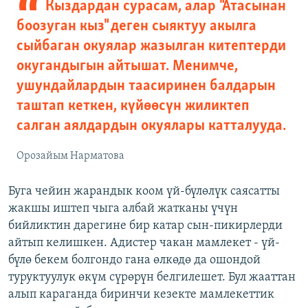
Кыздардан сурасам, алар "Атасынан
боозуган кыз" деген сыяктуу акылга
сыйбаган окуялар жазылган китептерди
окугандыгын айтышат. Менимче,
ушундайлардын таасиринен балдарын
таштап кеткен, күйөөсүн жиликтеп
салган аялдардын окуялары катталууда.
Орозайым Нарматова
Буга чейин жарандык коом үй-бүлөлүк саясатты
жакшы иштеп чыга албай жатканы үчүн
бийликтин дарегине бир катар сын-пикирлерди
айтып келишкен. Адистер чакан мамлекет - үй-
бүлө бекем болгондо гана өлкөдө да ошондой
туруктуулук өкүм сүрөрүн белгилешет. Бул жааттан
алып караганда биринчи кезекте мамлекеттик