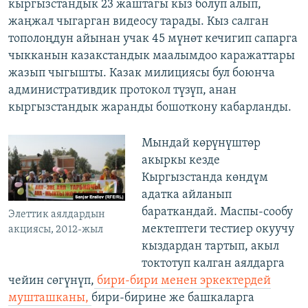
кыргызстандык 23 жаштагы кыз болуп алып,
жаңжал чыгарган видеосу тарады. Кыз салган
тополоңдун айынан учак 45 мүнөт кечигип сапарга
чыкканын казакстандык маалымдоо каражаттары
жазып чыгышты. Казак милициясы бул боюнча
административдик протокол түзүп, анан
кыргызстандык жаранды бошоткону кабарланды.
Мындай көрүнүштөр
акыркы кезде
Кыргызстанда көндүм
адатка айланып
бараткандай. Маспы-сообу
Элеттик аялдардын
мектептеги тестиер окуучу
акциясы, 2012-жыл
кыздардан тартып, акыл
токтотуп калган аялдарга
чейин сөгүнүп,
бири-бири менен эркектердей
мушташканы,
бири-бирине же башкаларга