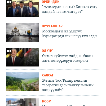
ЭРКИНДИК
"75чилердин каты": Бишкек соту
кандай чечим чыгарат?
ЖУРТТАШТАР
Москвадагы жардыруу:
Курьерлерди текшерүү күч алды
ЭЛ ҮНҮ
Өкмөт күйүүчү майдын баасы
дагы көтөрүлөрүн эскертти
САЯСАТ
Жетим-Тоо: Темир кендин
тегерегиндеги талкуу эмнени
каңкуулайт?
КООМ