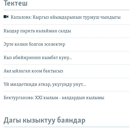
Тектеш
Капалова: Кыргыз айымдарынын турмуш чындыгы
Кыздар паркта калайман салды
Эрте келин болгон эселектер
Кыз абийиринин кымбат куну...
Аял ыйлаган коом бактысыз
Үй милдетиңди аткар, укугуңду унут...
Бектурганова: ХХI кылым - аялдардын кылымы
Дагы кызыктуу баяндар