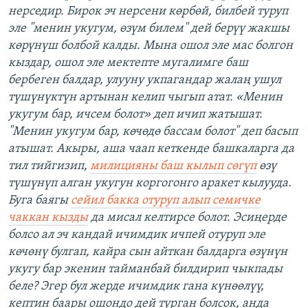
нерседир. Бирок эч нерсени көрбөй, билбей туруп
эле "менин укугум, өзүм билем" дей берүү жакшы
көрүнүш болбой калды. Мына ошол эле мас болгон
кыздар, ошол эле мектепте мугалимге баш
бербеген балдар, улууну укпагандар жалаң ушул
түшүнүктүн артынан келип чыгып атат. «Менин
укугум бар, ичсем болот» деп ичип жатышат.
"Менин укугум бар, көчөдө бассам болот" деп басып
атышат. Акыры, аша чаап кеткенде башкаларга да
тил тийгизип,
милицияны баш кылып сөгүп
өзү
түшүнүп алган укугун коргогонго аракет кылууда.
Буга баягы
сейил бакка отуруп алып семичке
чаккан кызды
да мисал келтирсе болот. Эсиңерде
болсо ал эч кандай ичимдик ичпей отуруп эле
көчөнү булгап, кайра сын айткан балдарга өзүнүн
укугу бар экенин тайманбай билдирип чыкпады
беле? Эгер бул жерде ичимдик гана күнөөлүү,
кептин баары ошондо дей турган болсок, анда