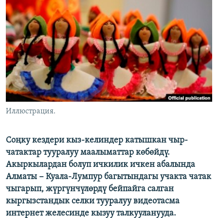
ОНЛАЙН ШЕРИНЕ
ЭЖЕ-СИҢДИЛЕР
АЗАТТЫК+
ЫҢГАЙСЫЗ СУРООЛОР
ЭЕ/АРнун бардык сайттары
Иллюстрация.
Соңку кездери кыз-келиндер катышкан чыр-
чатактар тууралуу маалыматтар көбөйдү.
Акыркылардан болуп ичкилик ичкен абалында
Алматы − Куала-Лумпур багытындагы учакта чатак
чыгарып, жүргүнчүлөрдү бейпайга салган
кыргызстандык селки тууралуу видеотасма
интернет желесинде кызуу талкууланууда.