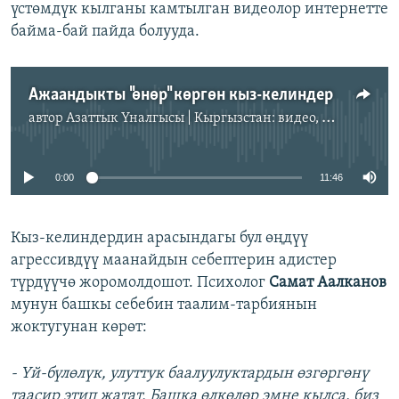
үстөмдүк кылганы камтылган видеолор интернетте
байма-бай пайда болууда.
Ажаандыкты "өнөр" көргөн кыз-келиндер
автор
Азаттык Үналгысы | Кыргызстан: видео, фото, кабарлар
No media source currently available
0:00
11:46
Кыз-келиндердин арасындагы бул өңдүү
агрессивдүү маанайдын себептерин адистер
түрдүүчө жоромолдошот. Психолог
Самат Аалканов
мунун башкы себебин таалим-тарбиянын
жоктугунан көрөт:
- Үй-бүлөлүк, улуттук баалуулуктардын өзгөргөнү
таасир этип жатат. Башка өлкөлөр эмне кылса, биз