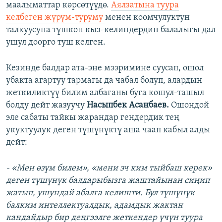
маалыматтар көрсөтүүдө.
Аялзатына туура
келбеген жүрүм-туруму
менен коомчулуктун
талкуусуна түшкөн кыз-келиндердин балалыгы дал
ушул доорго туш келген.
Кезинде балдар ата-эне мээримине суусап, ошол
убакта агартуу тармагы да чабал болуп, алардын
жеткиликтүү билим албаганы буга кошул-ташыл
болду дейт жазуучу
Насыпбек Асанбаев.
Ошондой
эле сабаты тайкы жарандар гендердик тең
укуктуулук деген түшүнүктү аша чаап кабыл алды
дейт:
- «Мен өзүм билем», «мени эч ким тыйбаш керек»
деген түшүнүк балдарыбызга жаштайынан сиңип
жатып, ушундай абалга келишти. Бул түшүнүк
балким интеллектуалдык, адамдык жактан
кандайдыр бир деңгээлге жеткендер үчүн туура