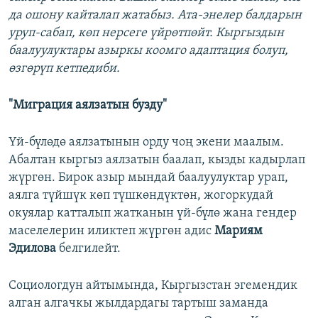
да ошону кайталап жатабыз. Ата-энелер балдарын
уруп-сабап, көп нерсеге үйрөтпөйт. Кыргыздын
баалуулуктары азыркы коомго адаптация болуп,
өзгөрүп кетпедиби.
"Миграция аялзатын бузду"
Үй-бүлөдө аялзатынын орду чоң экени маалым.
Абалтан кыргыз аялзатын баалап, кызды кадырлап
жүргөн. Бирок азыр мындай баалуулуктар урап,
аялга түйшүк көп түшкөндүктөн, жогоркудай
окуялар катталып жатканын үй-бүлө жана гендер
маселелерин иликтеп жүргөн адис
Мариям
Эдилова
белгилейт.
Социологдун айтымында, Кыргызстан эгемендик
алган алгачкы жылдардагы тартыш заманда