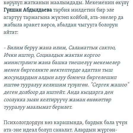
көрүлүп жатканын маалымдады. Мекеменин өкүлү
Гүлшан Абдылдаева
тарбия милдетин бир эле
агартуу тармагына жүктөп койбой, ата-энелер да
жабыла аракет көрсө, абалдан чыгууга болорун
айтат:
- Билим берүү жана илим, Саламаттык сактоо,
Ички иштер, Социалдык жактан коргоо
министрлиги жана башка тиешелүү мекемелер
менен биргеликте мектептерде адаттан тыш
жосундардын алдын алуу боюнча биргелешип
иштөө тууралуу келишим түзүлгөн. "Сергек жашоо"
деген долбоор да иштейт. Анда кыздарга ден
соолукка зыян келтирүүчү жаман өнөкөттөр
тууралуу маалымат берилет.
Психологдордун көз карашында, бардык бала үчүн
ата-эне идеал болуп саналат. Алардын жүргөн-