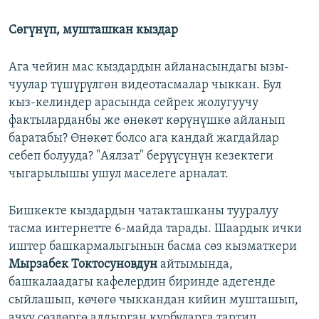
Сөгүнүп, мушташкан кыздар
Ага чейин мас кыздардын айланасындагы ызы-
чуулар түшүрүлгөн видеотасмалар чыккан. Бул
кыз-келиндер арасында сейрек жолугуучу
фактыларданбы же өнөкөт көрүнүшкө айланып
баратабы? Өнөкөт болсо ага кандай жагдайлар
себеп болууда? "Аялзат" берүүсүнүн кезектеги
чыгарылышы ушул маселеге арналат.
Бишкекте кыздардын чатакташканы тууралуу
тасма интернетте 6-майда тарады. Шаардык ички
иштер башкармалыгынын басма сөз кызматкери
Мырзабек Токтосуновдун
айтымында,
башкалаадагы кафелердин биринде адегенде
сыйлашып, көчөгө чыккандан кийин мушташып,
ачуу сөздөргө алдырган курбуларга тартип