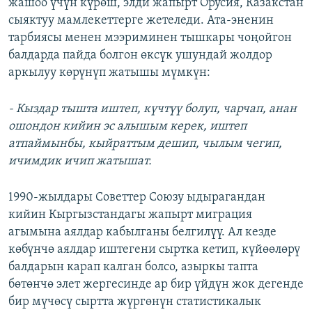
жашоо үчүн күрөш, элди жапырт Орусия, Казакстан
сыяктуу мамлекеттерге жетеледи. Ата-эненин
тарбиясы менен мээриминен тышкары чоңойгон
балдарда пайда болгон өксүк ушундай жолдор
аркылуу көрүнүп жатышы мүмкүн:
- Кыздар тышта иштеп, күчтүү болуп, чарчап, анан
ошондон кийин эс алышым керек, иштеп
атпаймынбы, кыйраттым дешип, чылым чегип,
ичимдик ичип жатышат.
1990-жылдары Советтер Союзу ыдырагандан
кийин Кыргызстандагы жапырт миграция
агымына аялдар кабылганы белгилүү. Ал кезде
көбүнчө аялдар иштегени сыртка кетип, күйөөлөрү
балдарын карап калган болсо, азыркы тапта
бөтөнчө элет жергесинде ар бир үйдүн жок дегенде
бир мүчөсү сыртта жүргөнүн статистикалык