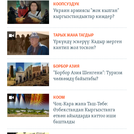
КООПСУЗДУК
Украин армиясы "жок кылган"
кыргызстандыктар кимдер?
ТАРЫХ ЖАНА ТАГДЫР
Үркүндү эскерүү: Кадыр мерген
кантип жол тоскон?
БОРБОР АЗИЯ
"Борбор Азия Шенгени": Туризм
чөлкөмдү байытабы?
КООМ
Чоң-Кара жана Таш-Төбө:
Өзбекстандан Кыргызстанга
өткөн айылдарда каттоо иши
башталды