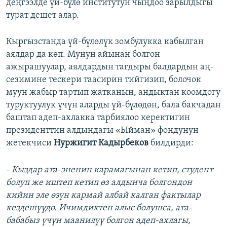
деңгээлде үй-бүлө институтун чыңдоо зарылдыгы
турат дешет алар.
Кыргызстанда үй-бүлөлүк зомбулукка кабылган
аялдар да көп. Мунун айынан болгон
ажырашуулар, аялдардын тагдыры балдардын аң-
сезимине тескери таасирин тийгизип, болочок
муун жабыр тартып жатканын, андыктан коомдогу
туруктуулук үчүн аларды үй-бүлөдөн, бала бакчадан
баштап адеп-ахлакка тарбиялоо керектигин
президенттин алдындагы «Ыйман» фондунун
жетекчиси
Нуржигит Кадырбеков
билдирди:
- Кыздар ата-эненин карамагынан кетип, студент
болуп же иштеп кетип өз алдынча болгондон
кийин эле өзүн кармай албай калган фактылар
кездешүүдө. Ичимдиктен алыс болушса, ата-
бабабыз үчүн маанилүү болгон адеп-ахлагы,