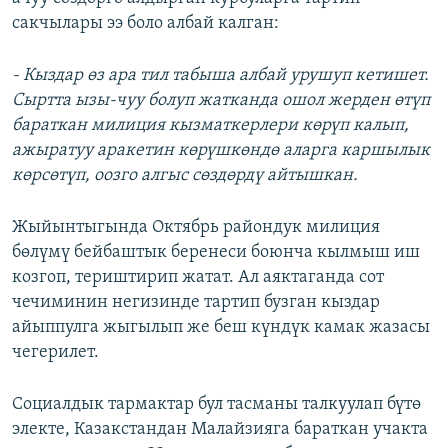
сакчылары ээ боло албай калган:
- Кыздар өз ара тил табыша албай урушуп кетишет.
Сыртта ызы-чуу болуп жатканда ошол жерден өтүп
бараткан милиция кызматкерлери көрүп калып,
ажыратуу аракетин көрүшкөндө аларга каршылык
көрсөтүп, оозго алгыс сөздөрдү айтышкан.
Жыйынтыгында Октябрь райондук милиция
бөлүмү бейбаштык беренеси боюнча кылмыш иш
козгоп, териштирип жатат. Ал аяктаганда сот
чечиминин негизинде тартип бузган кыздар
айыппулга жыгылып же беш күндүк камак жазасы
чегерилет.
Социалдык тармактар бул тасманы талкуулап бүтө
электе, Казакстандан Малайзияга бараткан учакта