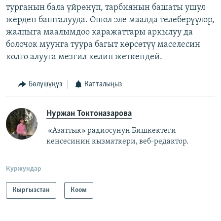
турганын бала үйрөнүп, тарбиянын башаты ушул
жерден башталууда. Ошол эле маалда телеберүүлөр,
жалпыга маалымдоо каражаттары аркылуу да
болочок муунга туура багыт көрсөтүү маселесин
колго алууга мезгил келип жеткендей.
Бөлүшүңүз
Катталыңыз
Нуржан Токтоназарова
«Азаттык» радиосунун Бишкектеги
кеңсесинин кызматкери, веб-редактор.
Куржундар
Кыргызстан
Коом