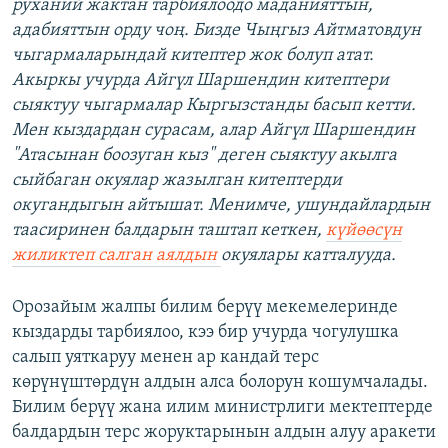
руханий жактан тарбиялоодо маданияттын,
адабияттын орду чоң. Бизде Чыңгыз Айтматовдун
чыгармаларындай китептер жок болуп атат.
Акыркы учурда Айгүл Шаршендин китептери
сыяктуу чыгармалар Кыргызстанды басып кетти.
Мен кыздардан сурасам, алар Айгүл Шаршендин
"Атасынан боозуган кыз" деген сыяктуу акылга
сыйбаган окуялар жазылган китептерди
окугандыгын айтышат. Менимче, ушундайлардын
таасиринен балдарын таштап кеткен,
күйөөсүн
жиликтеп салган аялдын
окуялары катталууда.
Орозайым жалпы билим берүү мекемелеринде
кыздарды тарбиялоо, кээ бир учурда чогулушка
салып уяткаруу менен ар кандай терс
көрүнүштөрдүн алдын алса болорун кошумчалады.
Билим берүү жана илим министрлиги мектептерде
балдардын терс жоруктарынын алдын алуу аракети