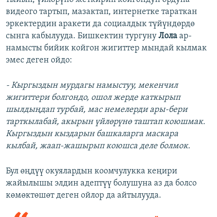
видеого тартып, мазактап, интернетке тараткан
эркектердин аракети да социалдык түйүндөрдө
сынга кабылууда. Бишкектин тургуну
Лола
ар-
намысты бийик койгон жигиттер мындай кылмак
эмес деген ойдо:
- Кыргыздын мурдагы намыстуу, мекенчил
жигиттери болгондо, ошол жерде каткырып
шылдыңдап турбай, мас немелерди ары-бери
тарткылабай, акырын үйлөрүнө таштап коюшмак.
Кыргыздын кыздарын башкаларга маскара
кылбай, жаап-жашырып коюшса деле болмок.
Бул өңдүү окуялардын коомчулукка кеңири
жайылышы элдин адептүү болушуна аз да болсо
көмөктөшөт деген ойлор да айтылууда.