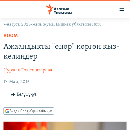
Линктер
Мазмунга
өтүңүз
7-Август, 2026-жыл, жума, Бишкек убактысы 18:38
Навигацияга
ЖАҢЫЛЫКТАР
өтүңүз
КООМ
КЫРГЫЗСТАН
Издөөгө
Ажаандыкты "өнөр" көргөн кыз-
салыңыз
ДҮЙНӨ
КЫРГЫЗСТАН
келиндер
УКРАИНА
САЯСАТ
ДҮЙНӨ
Нуржан Токтоназарова
АТАЙЫН ИЛИКТӨӨ
ЭКОНОМИКА
БОРБОР АЗИЯ
17-Май, 2016
ТВ ПРОГРАММАЛАР
МАДАНИЯТ
ПОДКАСТ
БҮГҮН АЗАТТЫКТА
Бөлүшүңүз
ӨЗГӨЧӨ ПИКИР
ЭКСПЕРТТЕР ТАЛДАЙТ
Бизди Google'дан табыңыз
БИЗ ЖАНА ДҮЙНӨ
Русский
ДАНИСТЕ