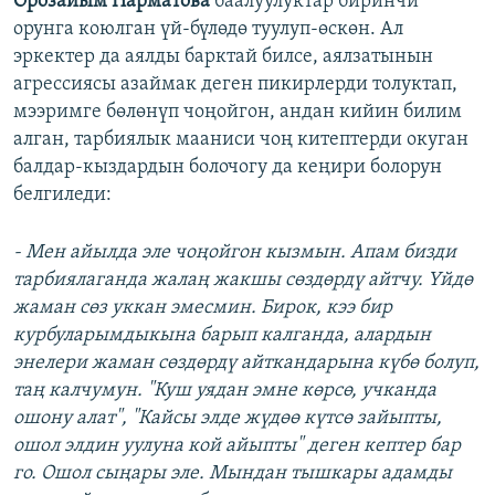
Орозайым Нарматова
баалуулуктар биринчи
орунга коюлган үй-бүлөдө туулуп-өскөн. Ал
эркектер да аялды барктай билсе, аялзатынын
агрессиясы азаймак деген пикирлерди толуктап,
мээримге бөлөнүп чоңойгон, андан кийин билим
алган, тарбиялык мааниси чоң китептерди окуган
балдар-кыздардын болочогу да кеңири болорун
белгиледи:
- Мен айылда эле чоңойгон кызмын. Апам бизди
тарбиялаганда жалаң жакшы сөздөрдү айтчу. Үйдө
жаман сөз уккан эмесмин. Бирок, кээ бир
курбуларымдыкына барып калганда, алардын
энелери жаман сөздөрдү айткандарына күбө болуп,
таң калчумун. "Куш уядан эмне көрсө, учканда
ошону алат", "Кайсы элде жүдөө күтсө зайыпты,
ошол элдин уулуна кой айыпты" деген кептер бар
го. Ошол сыңары эле. Мындан тышкары адамды