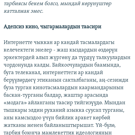
тарбиясы бекем болсо, мындай көрүнүштөр
катталмак эмес.
Адепсиз кино, чыгармалардын таасири
Интернетте чыккан ар кандай тасмалардагы
келечектеги энелер - жаш кыздардын өздөрүн
эркектердей алып жүргөнү да түрдүү талкуулардын
чордонунда калды. Байкоочулардын баамында,
буга телеканал, интернеттеги ар кандай
берүүлөрдөгү этиканын сакталбаганы, аң-сезимди
буза турган кинотасмалардын каармандарынын
баскан-турганы балдар, жаштар арасында
«модага» айланганы таасир тийгизүүдө. Мындан
тышкары элдин руханий азыкка суусап турганы,
аны камсыздоо үчүн бийлик аракет көрбөй
жатканы менен байланыштырышат. Үй-бүлө,
тарбия боюнча мамлекеттик идеологиянын