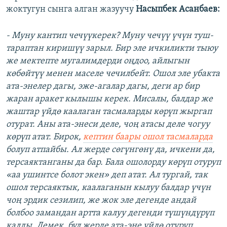
жоктугун сынга алган жазуучу
Насыпбек Асанбаев:
- Муну кантип чечүүкерек? Муну чечүү үчүн туш-
тараптан киришүү зарыл. Бир эле ичкиликти тыюу
же мектепте мугалимдерди оңдоо, айлыгын
көбөйтүү менен маселе чечилбейт. Ошол эле убакта
ата-энелер дагы, эже-агалар дагы, деги ар бир
жаран аракет кылышы керек. Мисалы, балдар же
жаштар үйдө каалаган тасмаларды көрүп жыргап
отурат. Аны ата-энеси деле, чоң атасы деле чогуу
көрүп атат. Бирок,
кептин баары ошол тасмаларда
болуп атпайбы. Ал жерде сөгүнгөнү да, ичкени да,
терсаяктанганы да бар. Бала ошолорду көрүп отуруп
«аа ушинтсе болот экен» деп атат. Ал тургай, так
ошол терсаяктык, каалаганын кылуу балдар үчүн
чоң эрдик сезилип, же жок эле дегенде андай
болбоо замандан артта калуу дегенди түшүндүрүп
калды. Демек, бул жерде ата-эне үйдө отуруп