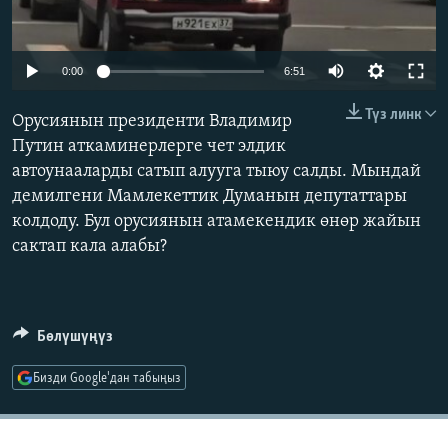
ОНЛАЙН ШЕРИНЕ
ЭЖЕ-СИҢДИЛЕР
АЗАТТЫК+
Auto
0:00
6:51
ЫҢГАЙСЫЗ СУРООЛОР
240p
Түз линк
Орусиянын президенти Владимир
360p
Путин аткаминерлерге чет элдик
ЭЕ/АРнун бардык сайттары
автоунааларды сатып алууга тыюу салды. Мындай
480p
Auto
240p
360p
480p
демилгени Мамлекеттик Думанын депутаттары
720p
колдоду. Бул орусиянын атамекендик өнөр жайын
720p
1080p
1080p
сактап кала алабы?
Бөлүшүңүз
Бизди Google'дан табыңыз