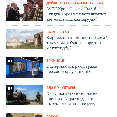
ДҮЙНӨ АЗАТТЫКТЫН НАЗАРЫНДА
"АКШ Иран-Орусия-Кытай-
Түндүк Корея кызматташтыгын
көз жаздымда калтырууда"
КЫРГЫЗСТАН
Кыргызстан кремацияга расмий
тыюу салды. Өлкөдө көрүстөн
жетиштүүбү?
ЭРКИНДИК
Иштерман мигранттардын
коомдогу орду кандай?
АДАМ УКУКТАРЫ
"Согушка кеткенин билген
эмеспиз". Украинада эки
кыргызстандык окко учту
САЯСАТ