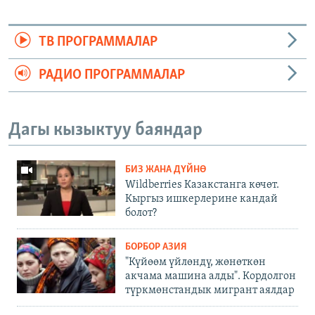
ТВ ПРОГРАММАЛАР
РАДИО ПРОГРАММАЛАР
Дагы кызыктуу баяндар
БИЗ ЖАНА ДҮЙНӨ
Wildberries Казакстанга көчөт.
Кыргыз ишкерлерине кандай
болот?
БОРБОР АЗИЯ
"Күйөөм үйлөндү, жөнөткөн
акчама машина алды". Кордолгон
түркмөнстандык мигрант аялдар