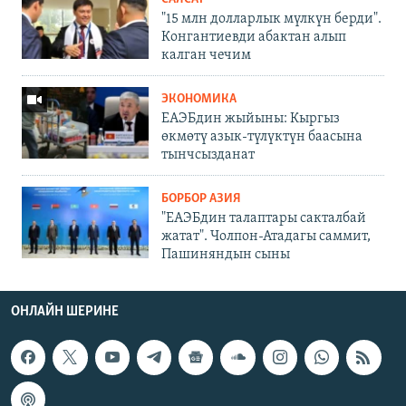
"15 млн долларлык мүлкүн берди".
Конгантиевди абактан алып
калган чечим
ЭКОНОМИКА
ЕАЭБдин жыйыны: Кыргыз
өкмөтү азык-түлүктүн баасына
тынчсызданат
БОРБОР АЗИЯ
"ЕАЭБдин талаптары сакталбай
жатат". Чолпон-Атадагы саммит,
Пашиняндын сыны
ОНЛАЙН ШЕРИНЕ