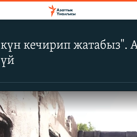
күн кечирип жатабыз". 
 үй