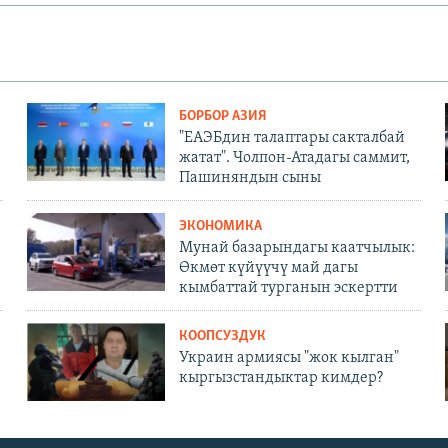
БОРБОР АЗИЯ
"ЕАЭБдин талаптары сакталбай
жатат". Чолпон-Атадагы саммит,
Пашиняндын сыны
ЭКОНОМИКА
Мунай базарындагы каатчылык:
Өкмөт күйүүчү май дагы
кымбаттай турганын эскертти
КООПСУЗДУК
Украин армиясы "жок кылган"
кыргызстандыктар кимдер?