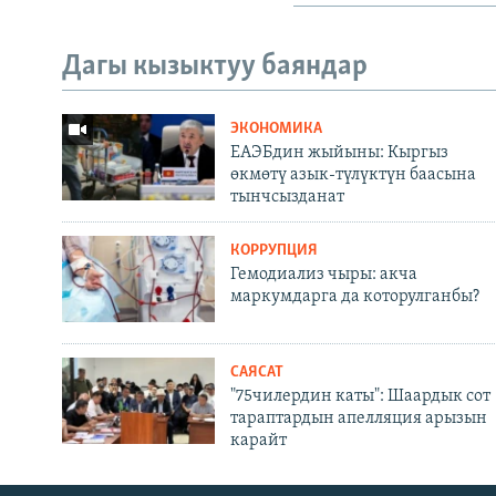
Дагы кызыктуу баяндар
ЭКОНОМИКА
ЕАЭБдин жыйыны: Кыргыз
өкмөтү азык-түлүктүн баасына
тынчсызданат
КОРРУПЦИЯ
Гемодиализ чыры: акча
маркумдарга да которулганбы?
САЯСАТ
"75чилердин каты": Шаардык сот
тараптардын апелляция арызын
карайт