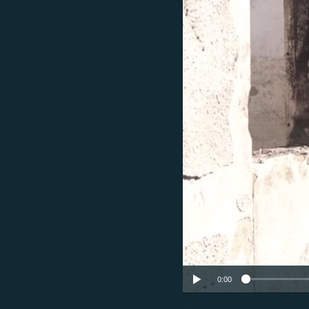
ЭЖЕ-СИҢДИЛЕР
АЗАТТЫК+
ЫҢГАЙСЫЗ СУРООЛОР
0:00