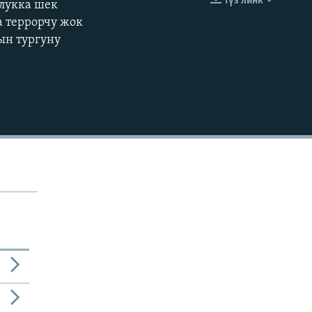
Түз линк
лукка шек
EMBED
360p
 террорчу жок
ын тургуну
480p
720p
1080p
480p