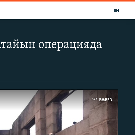
Атайын операцияда
EMBED