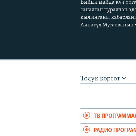
Быйыл майда күч орг
саналган куралчан а
кылынганы кабарланг
Айнагүл Мусаеванын ү
Толук көрсөт
ТВ ПРОГРАММА
РАДИО ПРОГРА