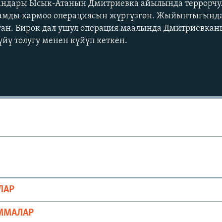
андары Ысык-Атанын Дмитриевка айылында террорчу
дамды кармоо операциясын жүргүзгөн. Жыйынтыгында
ан. Бирок дал ушул операция маалында Дмитриевкан
йү толугу менен күйүп кеткен.
Auto
240p
360p
720p
1080p
ЛАР
ММАЛАР