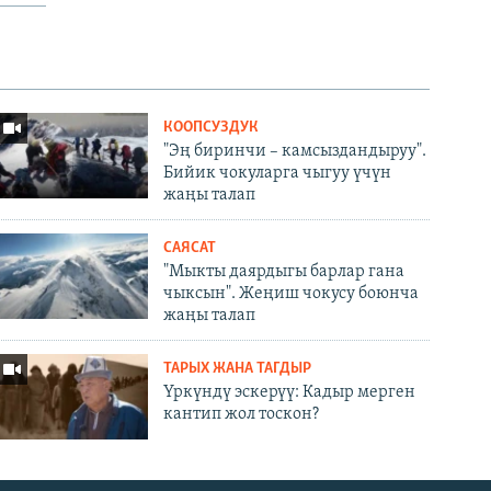
КООПСУЗДУК
"Эң биринчи – камсыздандыруу".
Бийик чокуларга чыгуу үчүн
жаңы талап
САЯСАТ
"Мыкты даярдыгы барлар гана
чыксын". Жеңиш чокусу боюнча
жаңы талап
ТАРЫХ ЖАНА ТАГДЫР
Үркүндү эскерүү: Кадыр мерген
кантип жол тоскон?