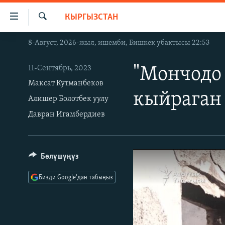
Линктер
КЫРГЫЗСТАН
Мазмунга
өтүңүз
Издөө
8-Август, 2026-жыл, ишемби, Бишкек убактысы 22:53
ЖАҢЫЛЫКТАР
Навигацияга
өтүңүз
КЫРГЫЗСТАН
11-Сентябрь, 2023
"Мончодо 
Издөөгө
ДҮЙНӨ
КЫРГЫЗСТАН
Максат Кутманбеков
салыңыз
кыйраган
Алишер Болотбек уулу
УКРАИНА
САЯСАТ
ДҮЙНӨ
Давран Игамбердиев
АТАЙЫН ИЛИКТӨӨ
ЭКОНОМИКА
БОРБОР АЗИЯ
ТВ ПРОГРАММАЛАР
МАДАНИЯТ
ПОДКАСТ
БҮГҮН АЗАТТЫКТА
Бөлүшүңүз
ӨЗГӨЧӨ ПИКИР
ЭКСПЕРТТЕР ТАЛДАЙТ
Бизди Google'дан табыңыз
БИЗ ЖАНА ДҮЙНӨ
ДАНИСТЕ