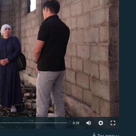
able
Auto
8:39
240p