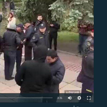
able
Auto
3:31
240p