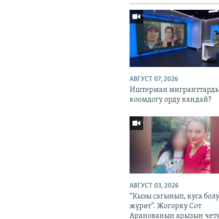
АВГУСТ 07, 2026
Иштерман мигранттард
коомдогу орду кандай?
АВГУСТ 03, 2026
“Кызы сагынып, куса бол
жүрөт”. Жогорку Сот
Аранованын арызын чет