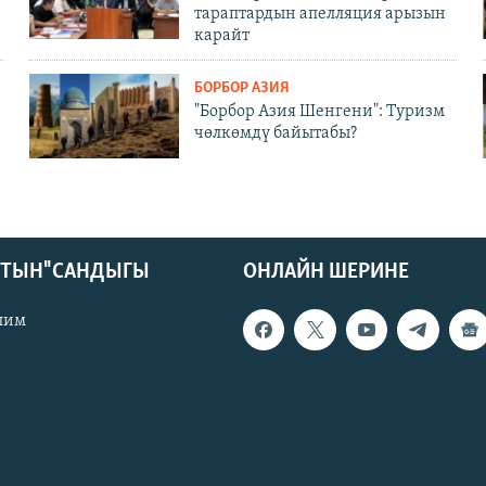
тараптардын апелляция арызын
карайт
БОРБОР АЗИЯ
"Борбор Азия Шенгени": Туризм
чөлкөмдү байытабы?
КТЫН" САНДЫГЫ
ОНЛАЙН ШЕРИНЕ
лим