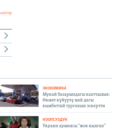
лыштар
ЭКОНОМИКА
Мунай базарындагы каатчылык:
Өкмөт күйүүчү май дагы
кымбаттай турганын эскертти
КООПСУЗДУК
Украин армиясы "жок кылган"