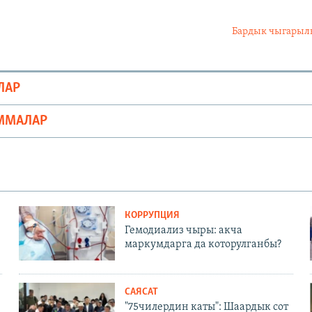
Бардык чыгары
ЛАР
ММАЛАР
КОРРУПЦИЯ
Гемодиализ чыры: акча
маркумдарга да которулганбы?
САЯСАТ
"75чилердин каты": Шаардык сот