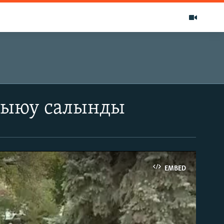
 тыюу салынды
EMBED