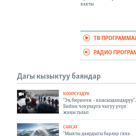
какты
ТВ ПРОГРАММА
РАДИО ПРОГРА
Дагы кызыктуу баяндар
КООПСУЗДУК
"Эң биринчи – камсыздандыруу".
Бийик чокуларга чыгуу үчүн
жаңы талап
САЯСАТ
"Мыкты даярдыгы барлар гана