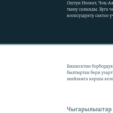
Оштун Ноокат, Чоң-А
тыюу cалынды. Буга ч
коопсуздукту сактоо 
Бишкектин борбордук 
былтыртан бери узарт
мыйзамга каршы келе
Чыгарылыштар