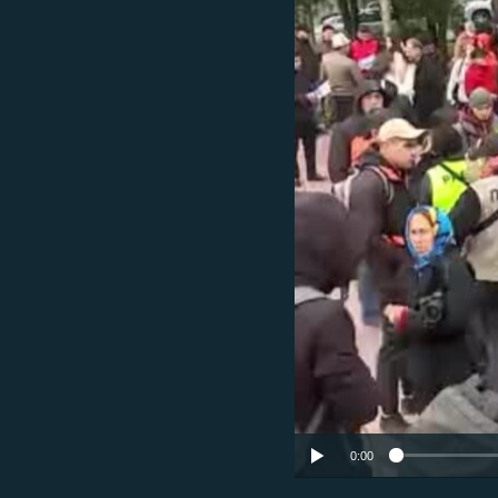
ЭЖЕ-СИҢДИЛЕР
АЗАТТЫК+
ЫҢГАЙСЫЗ СУРООЛОР
0:00