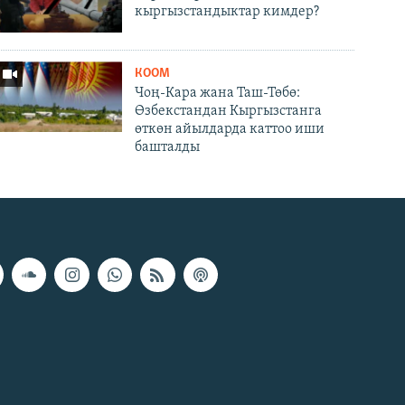
кыргызстандыктар кимдер?
КООМ
Чоң-Кара жана Таш-Төбө:
Өзбекстандан Кыргызстанга
өткөн айылдарда каттоо иши
башталды