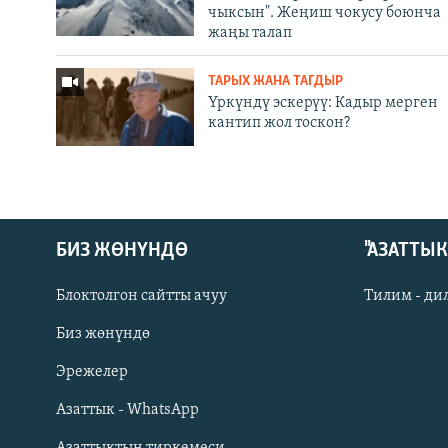
чыксын". Жеңиш чокусу боюнча
жаңы талап
ТАРЫХ ЖАНА ТАГДЫР
Үркүндү эскерүү: Кадыр мерген
кантип жол тоскон?
БИЗ ЖӨНҮНДӨ
"АЗАТТЫ
Блоктолгон сайтты ачуу
Тилим - ди
Биз жөнүндө
Русский
Эрежелер
Азаттык - WhatsApp
ОНЛАЙН ШЕРИНЕ
Азаттыктын тиркемеси