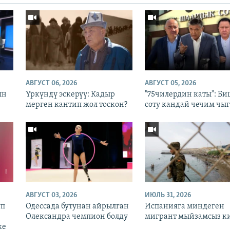
АВГУСТ 06, 2026
АВГУСТ 05, 2026
ын
Үркүндү эскерүү: Кадыр
"75чилердин каты": Б
мерген кантип жол тоскон?
соту кандай чечим чыг
АВГУСТ 03, 2026
ИЮЛЬ 31, 2026
уп
Одессада бутунан айрылган
Испанияга миңдеген
Олександра чемпион болду
мигрант мыйзамсыз к
ке