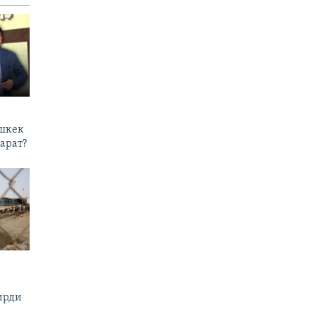
ишкек
арат?
ирди