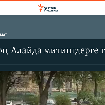
ЫМАТ
Чоң-Алайда митингдерге