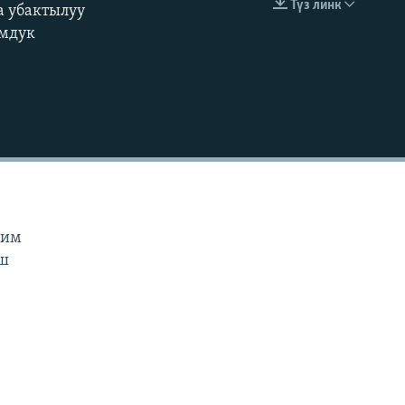
Түз линк
а убактылуу
EMBED
360p
омдук
480p
720p
1080p
480p
чим
аш