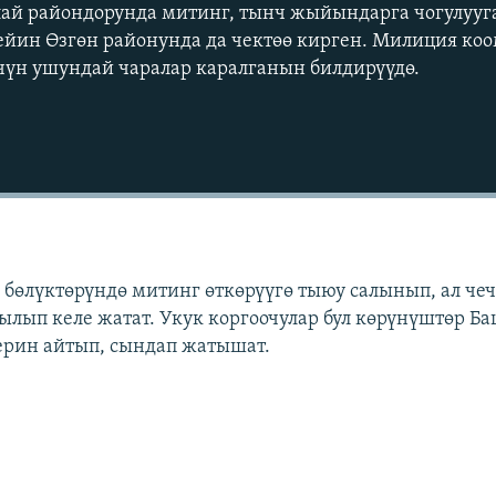
лай райондорунда митинг, тынч жыйындарга чогулууг
ейин Өзгөн районунда да чектөө кирген. Милиция ко
үчүн ушундай чаралар каралганын билдирүүдө.
Auto
240p
360p
бөлүктөрүндө митинг өткөрүүгө тыюу салынып, ал че
ылып келе жатат. Укук коргоочулар бул көрүнүштөр Б
720p
1080p
рин айтып, сындап жатышат.