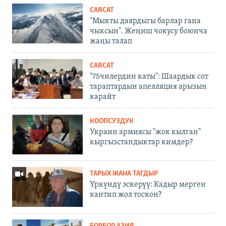
САЯСАТ
"Мыкты даярдыгы барлар гана
чыксын". Жеңиш чокусу боюнча
жаңы талап
САЯСАТ
"75чилердин каты": Шаардык сот
тараптардын апелляция арызын
карайт
КООПСУЗДУК
Украин армиясы "жок кылган"
кыргызстандыктар кимдер?
ТАРЫХ ЖАНА ТАГДЫР
Үркүндү эскерүү: Кадыр мерген
кантип жол тоскон?