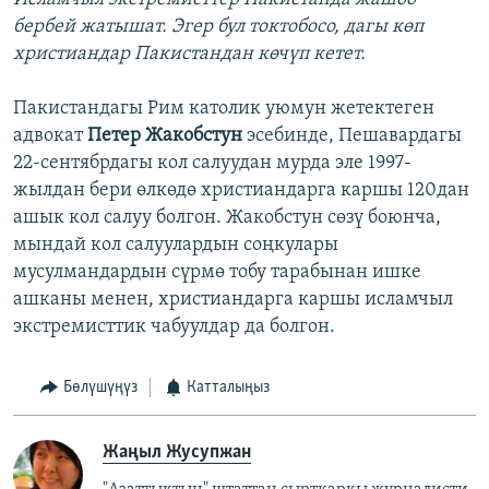
бербей жатышат. Эгер бул токтобосо, дагы көп
христиандар Пакистандан көчүп кетет.
Пакистандагы Рим католик уюмун жетектеген
адвокат
Петер Жакобстун
эсебинде, Пешавардагы
22-сентябрдагы кол салуудан мурда эле 1997-
жылдан бери өлкөдө христиандарга каршы 120дан
ашык кол салуу болгон. Жакобстун сөзү боюнча,
мындай кол салуулардын соңкулары
мусулмандардын сүрмө тобу тарабынан ишке
ашканы менен, христиандарга каршы исламчыл
экстремисттик чабуулдар да болгон.
Бөлүшүңүз
Катталыңыз
Жаңыл Жусупжан