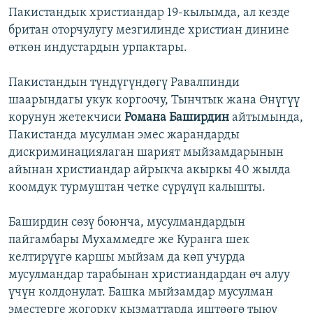
Пакистандык христиандар 19-кылымда, ал кезде
британ оторчулугу мезгилинде христиан динине
өткөн индустардын урпактары.
Пакистандын түндүгүндөгү Равалпинди
шаарындагы укук коргоочу, Тынчтык жана Өнүгүү
корунун жетекчиси
Романа Баширдин
айтымында,
Пакистанда мусулман эмес жарандарды
дискриминациялаган шарият мыйзамдарынын
айынан христиандар айрыкча акыркы 40 жылда
коомдук турмуштан четке сүрүлүп калышты.
Баширдин сөзү боюнча, мусулмандардын
пайгамбары Мухаммедге же Куранга шек
келтирүүгө каршы мыйзам да көп учурда
мусулмандар тарабынан христиандардан өч алуу
үчүн колдонулат. Башка мыйзамдар мусулман
эместерге жогорку кызматтарда иштөөгө тыюу