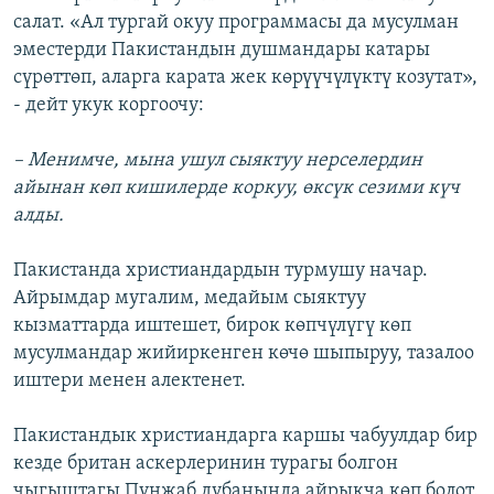
салат. «Ал тургай окуу программасы да мусулман
эместерди Пакистандын душмандары катары
сүрөттөп, аларга карата жек көрүүчүлүктү козутат»,
- дейт укук коргоочу:
– Менимче, мына ушул сыяктуу нерселердин
айынан көп кишилерде коркуу, өксүк сезими күч
алды.
Пакистанда христиандардын турмушу начар.
Айрымдар мугалим, медайым сыяктуу
кызматтарда иштешет, бирок көпчүлүгү көп
мусулмандар жийиркенген көчө шыпыруу, тазалоо
иштери менен алектенет.
Пакистандык христиандарга каршы чабуулдар бир
кезде британ аскерлеринин турагы болгон
чыгыштагы Пунжаб дубанында айрыкча көп болот.