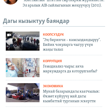
"Азаттыктын" штаттан сырткаркы журналисти.
Эл аралык AIB сыйлыгынын жеңүүчүсү (2011).
Дагы кызыктуу баяндар
КООПСУЗДУК
"Эң биринчи – камсыздандыруу".
Бийик чокуларга чыгуу үчүн
жаңы талап
КОРРУПЦИЯ
Гемодиализ чыры: акча
маркумдарга да которулганбы?
ЭКОНОМИКА
Мунай базарындагы каатчылык:
Өкмөт күйүүчү май дагы
кымбаттай турганын эскертти