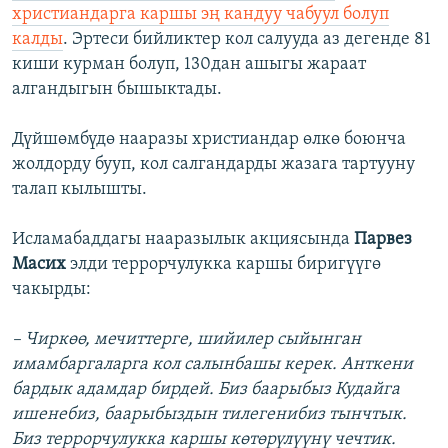
христиандарга каршы эң кандуу чабуул болуп
калды
. Эртеси бийликтер кол салууда аз дегенде 81
киши курман болуп, 130дан ашыгы жараат
алгандыгын бышыктады.
Дүйшөмбүдө нааразы христиандар өлкө боюнча
жолдорду бууп, кол салгандарды жазага тартууну
талап кылышты.
Исламабаддагы нааразылык акциясында
Парвез
Масих
элди террорчулукка каршы биригүүгө
чакырды:
– Чиркөө, мечиттерге, шийилер сыйынган
имамбаргаларга кол салынбашы керек. Анткени
бардык адамдар бирдей. Биз баарыбыз Кудайга
ишенебиз, баарыбыздын тилегенибиз тынчтык.
Биз террорчулукка каршы көтөрүлүүнү чечтик.