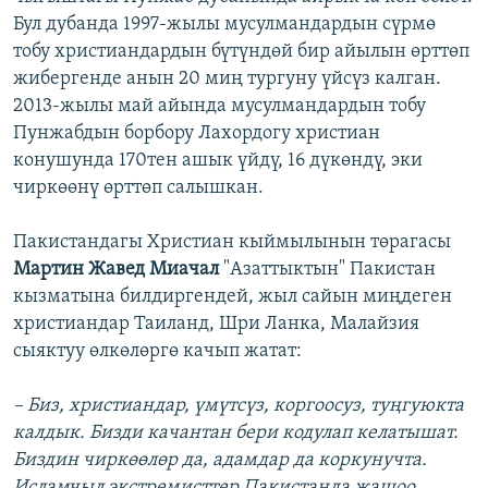
Бул дубанда 1997-жылы мусулмандардын сүрмө
тобу христиандардын бүтүндөй бир айылын өрттөп
жибергенде анын 20 миң тургуну үйсүз калган.
2013-жылы май айында мусулмандардын тобу
Пунжабдын борбору Лахордогу христиан
конушунда 170тен ашык үйдү, 16 дүкөндү, эки
чиркөөнү өрттөп салышкан.
Пакистандагы Христиан кыймылынын төрагасы
Мартин Жавед Миачал
"Азаттыктын" Пакистан
кызматына билдиргендей, жыл сайын миңдеген
христиандар Таиланд, Шри Ланка, Малайзия
сыяктуу өлкөлөргө качып жатат:
– Биз, христиандар, үмүтсүз, коргоосуз, туңгуюкта
калдык. Бизди качантан бери кодулап келатышат.
Биздин чиркөөлөр да, адамдар да коркунучта.
Исламчыл экстремисттер Пакистанда жашоо