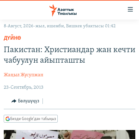
Линктер
Мазмунга
өтүңүз
8-Август, 2026-жыл, ишемби, Бишкек убактысы 01:42
Навигацияга
ЖАҢЫЛЫКТАР
өтүңүз
ДҮЙНӨ
КЫРГЫЗСТАН
Издөөгө
Пакистан: Христиандар жан кечти
салыңыз
ДҮЙНӨ
КЫРГЫЗСТАН
чабуулун айыпташты
УКРАИНА
САЯСАТ
ДҮЙНӨ
Жаңыл Жусупжан
АТАЙЫН ИЛИКТӨӨ
ЭКОНОМИКА
БОРБОР АЗИЯ
23-Сентябрь, 2013
ТВ ПРОГРАММАЛАР
МАДАНИЯТ
ПОДКАСТ
БҮГҮН АЗАТТЫКТА
Бөлүшүңүз
ӨЗГӨЧӨ ПИКИР
ЭКСПЕРТТЕР ТАЛДАЙТ
Бизди Google'дан табыңыз
БИЗ ЖАНА ДҮЙНӨ
Русский
ДАНИСТЕ