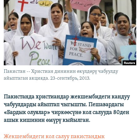
ОНЛАЙН ШЕРИНЕ
ЭЖЕ-СИҢДИЛЕР
АЗАТТЫК+
ЫҢГАЙСЫЗ СУРООЛОР
ЭЕ/АРнун бардык сайттары
Пакистан -- Христиан дининин өкүлдөрү чабуулду
айыптаган акцияда. 23-сентябрь, 2013.
Пакистанда христиандар жекшембидеги кандуу
чабуулдарды айыптап чыгышты. Пешавардагы
«Бардык олуялар» чиркөөсүнө кол салууда 80ден
ашык кишинин өмүрү кыйылган.
Жекшембидеги кол салуу пакистандык