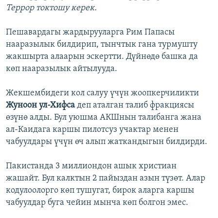
Террор токтошу керек.
Пешавардагы жардырууларга Рим Папасы
нааразылык билдирип, тынчтык гана турмушту
жакшырта алаарын эскертти. Дүйнөдө башка да
көп нааразылык айтылууда.
Жекшембидеги кол салуу үчүн жоопкерчиликти
Жуноон ул-Хифса
деп аталган талиб фракциясы
өзүнө алды. Бул уюшма АКШнын талибанга жана
ал-Каидага каршы пилотсуз учактар менен
чабуулдары үчүн өч алып жаткандыгын билдирди.
Пакистанда 3 миллиондон ашык христиан
жашайт. Бул калктын 2 пайыздан азын түзөт. Алар
кодулоолорго көп тушугат, бирок аларга каршы
чабуулдар буга чейин мынча көп болгон эмес.