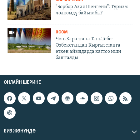
БОРБОР АЗИЯ
"Борбор Азия Шенгени": Туризм
чөлкөмдү байытабы?
КООМ
Чоң-Кара жана Таш-Төбө:
Өзбекстандан Кыргызстанга
өткөн айылдарда каттоо иши
башталды
ОНЛАЙН ШЕРИНЕ
БИЗ ЖӨНҮНДӨ