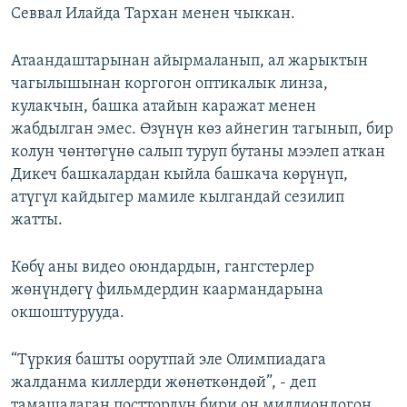
Севвал Илайда Тархан менен чыккан.
Атаандаштарынан айырмаланып, ал жарыктын
чагылышынан коргогон оптикалык линза,
кулакчын, башка атайын каражат менен
жабдылган эмес. Өзүнүн көз айнегин тагынып, бир
колун чөнтөгүнө салып туруп бутаны мээлеп аткан
Дикеч башкалардан кыйла башкача көрүнүп,
атүгүл кайдыгер мамиле кылгандай сезилип
жатты.
Көбү аны видео оюндардын, гангстерлер
жөнүндөгү фильмдердин каармандарына
окшоштурууда.
“Түркия башты оорутпай эле Олимпиадага
жалданма киллерди жөнөткөндөй”, - деп
тамашалаган посттордун бири он миллиондогон