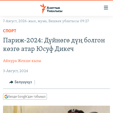
Линктер
Мазмунга
өтүңүз
7-Август, 2026-жыл, жума, Бишкек убактысы 09:27
Навигацияга
ЖАҢЫЛЫКТАР
өтүңүз
СПОРТ
КЫРГЫЗСТАН
Издөөгө
Париж-2024: Дүйнөгө дүң болгон
салыңыз
ДҮЙНӨ
КЫРГЫЗСТАН
көзгө атар Юсуф Дикеч
УКРАИНА
САЯСАТ
ДҮЙНӨ
Айнура Жекше кызы
АТАЙЫН ИЛИКТӨӨ
ЭКОНОМИКА
БОРБОР АЗИЯ
3-Август, 2024
ТВ ПРОГРАММАЛАР
МАДАНИЯТ
ПОДКАСТ
БҮГҮН АЗАТТЫКТА
Бөлүшүңүз
ӨЗГӨЧӨ ПИКИР
ЭКСПЕРТТЕР ТАЛДАЙТ
Бизди Google'дан табыңыз
БИЗ ЖАНА ДҮЙНӨ
Русский
ДАНИСТЕ