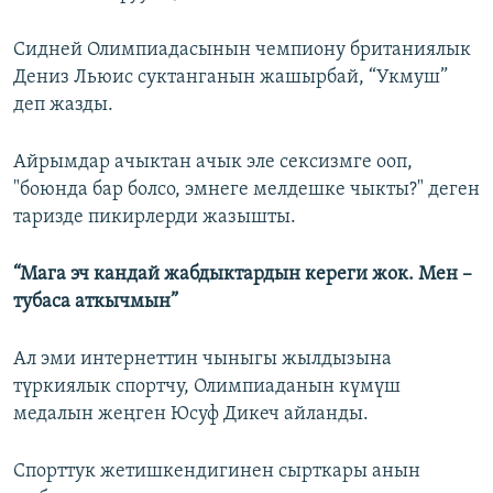
Сидней Олимпиадасынын чемпиону британиялык
Дениз Льюис суктанганын жашырбай, “Укмуш”
деп жазды.
Айрымдар ачыктан ачык эле сексизмге ооп,
"боюнда бар болсо, эмнеге мелдешке чыкты?" деген
таризде пикирлерди жазышты.
“Мага эч кандай жабдыктардын кереги жок. Мен –
тубаса аткычмын”
Ал эми интернеттин чыныгы жылдызына
түркиялык спортчу, Олимпиаданын күмүш
медалын жеңген Юсуф Дикеч айланды.
Спорттук жетишкендигинен сырткары анын