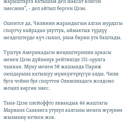
жарыштарга катышам деп максат койгон
эмесмин”, - деп айтып берген Цзэн.
Ошентсе да, Чилинин жарандыгын алган мурдагы
спортчу кайрадан улуттук, аймактык түрдүү
мелдештерде күч сынап, улам бирин ута баштады.
Түштүк Америкадагы жеңиштеринин аркасы
менен Цзэн дүйнөлүк рейтингде 151-орунга
чыккан. Муну менен 58 жашында Париж
оюндарына катышуу мүмкүнчүлүгүн алды. Чили
буга чейин бул спорттон Олимпиадага жолдомо
жеңип көргөн эмес.
Таня-Цзэн плейоффто ливандык 46 жаштагы
Мариана Саакянга утулуп калганы менен жүзүнөн
жылмаюу кеткен жок.