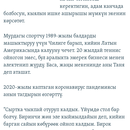
керектигин, адам канчада
болбосун, кыялын ишке ашырышы мүмкүн экенин
көрсөтөт.
Мурдагы спортчу 1989-жылы балдарды
машыктыруу үчүн Чилиге барып, кийин Латын
Америкасында калууну чечет. 20 жылдай теннис
ойногон эмес, бул аралыкта эмерек бизнеси менен
алектенип жүрдү. Баса, жаңы мекенинде аны Таня
деп аташат.
2020-жылы каптаган коронавирус пандемиясы
анын тагдырын өзгөрттү.
“Сыртка чыкпай отуруп калдык. Үйүмдө стол бар
болчу. Биринчи жөн эле кыймылдайын деп, кийин
барган сайын көбүрөөк ойноп калдым. Бирок