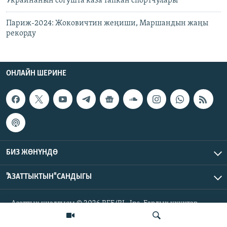
Украинанын согушта каза тапкан спортчулары
Париж-2024: Жоковичтин жеңиши, Маршандын жаңы
рекорду
ОНЛАЙН ШЕРИНЕ
БИЗ ЖӨНҮНДӨ
"АЗАТТЫКТЫН" САНДЫГЫ
Азаттык үналгысы © 2026 RFE/RL, Inc. Бардык укуктар
корголгон.