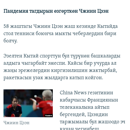
Пандемия тагдырын өзгөрткөн Чжиин Цзэн
58 жаштагы Чжиин Цзэн жаш кезинде Кытайда
стол тенниси боюнча мыкты чеберлердин бири
болчу.
Эзелтен Кытай спорттун бул түрүнөн башкаларды
алдыга чыгарбайт эмеспи. Кайсы бир учурда ал
жаңы эрежелердин киргизилишин жактырбай,
ракеткасын узак жылдарга катып койгон.
China News гезитинин
кабарчысы Франциянын
телеканалына айтып
бергендей, Цзэндин
таржымалы бул жашоодо эч
Чжиин Цзэн
качан чегинбеш