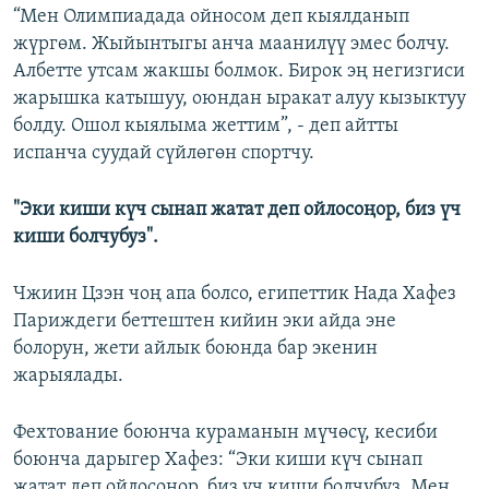
“Мен Олимпиадада ойносом деп кыялданып
жүргөм. Жыйынтыгы анча маанилүү эмес болчу.
Албетте утсам жакшы болмок. Бирок эң негизгиси
жарышка катышуу, оюндан ыракат алуу кызыктуу
болду. Ошол кыялыма жеттим”, - деп айтты
испанча суудай сүйлөгөн спортчу.
"Эки киши күч сынап жатат деп ойлосоңор, биз үч
киши болчубуз".
Чжиин Цзэн чоң апа болсо, египеттик Нада Хафез
Париждеги беттештен кийин эки айда эне
болорун, жети айлык боюнда бар экенин
жарыялады.
Фехтование боюнча кураманын мүчөсү, кесиби
боюнча дарыгер Хафез: “Эки киши күч сынап
жатат деп ойлосоңор, биз үч киши болчубуз. Мен,