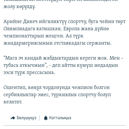
жолу көрүлдү.
Арийне Дикеч ийгиликтүү спортчу, буга чейин төрт
Олимпиадага катышкан. Европа жана дүйнө
чемпионаттарын жеңген. Ал түрк
жандармериясынын отставкадагы сержанты.
“Мага эч кандай жабдыктардын кереги жок. Мен –
тубаса аткычмын”, - деп айтты күмүш медалдын
ээси түрк прессасына.
Ошентип, көңүл чордонунда чемпион болгон
сербиялыктар эмес, түркиялык спортчу болуп
келатат.
Бөлүшүңүз
Катталыңыз