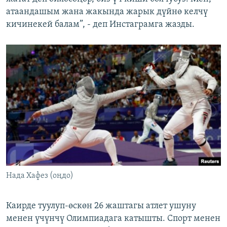
атаандашым жана жакында жарык дүйнө келчү
кичинекей балам”, - деп Инстаграмга жазды.
Нада Хафез (оңдо)
Каирде туулуп-өскөн 26 жаштагы атлет ушуну
менен үчүнчү Олимпиадага катышты. Спорт менен