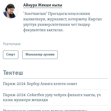
Айнура Жекше кызы
"Азаттыктын" Прагадагы кеңсесинин
кызматкери, журналист, котормочу. Кыргыз
улуттук университетинин чет тилдер
факультетин аяктаган.
Куржундар
Спорт
Макалалар архиви
Тектеш
Париж-2024: Борбор Азияга келген оомат
Париж-2024: Сейитбек уулу чейрек финалга чыкты, үч
казак мушкери жеңилди