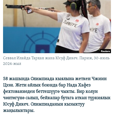
ОНЛАЙН ШЕРИНЕ
ЭЖЕ-СИҢДИЛЕР
АЗАТТЫК+
ЫҢГАЙСЫЗ СУРООЛОР
ЭЕ/АРнун бардык сайттары
Севвал Илайда Тархан жана Юсуф Дикеч. Париж, 30-июль
2024-жыл
58 жашында Олимпиада кыялына жеткен Чжиин
Цзэн. Жети айлык боюнда бар Нада Хафез
фехтованиеден беттешүүгө чыкты. Бир колун
чөнтөгүнө салып, бейкапар бутага аткан түркиялык
Юсуф Дикеч. Олимпиаданын кызыктуу
жаңылыктары.