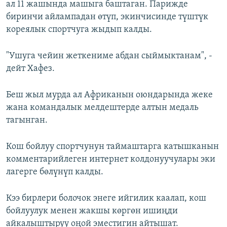
ал 11 жашында машыга баштаган. Парижде
биринчи айлампадан өтүп, экинчисинде түштүк
кореялык спортчуга жыдып калды.
"Ушуга чейин жеткениме абдан сыймыктанам", -
дейт Хафез.
Беш жыл мурда ал Африканын оюндарында жеке
жана командалык мелдештерде алтын медаль
тагынган.
Кош бойлуу спортчунун таймаштарга катышканын
комментарийлеген интернет колдонуучулары эки
лагерге бөлүнүп калды.
Кээ бирлери болочок энеге ийгилик каалап, кош
бойлуулук менен жакшы көргөн ишиңди
айкалыштыруу оңой эместигин айтышат.