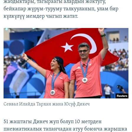
жабдыктары, тагыраагы алардын жоктугу,
бейкапар жүрүм-туруму талкууланып, улам бир
күлкүлүү мемдер чыгып жатат.
Севвал Илайда Тархан жана Юсуф Дикеч
51 жаштагы Дикеч жуп болуп 10 метрден
пневматикалык тапанчадан атуу боюнча жарышка