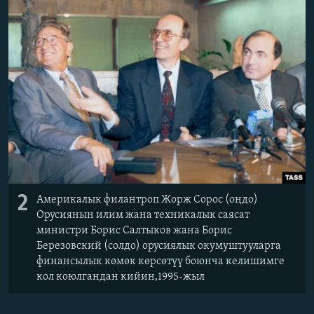
ОНЛАЙН ШЕРИНЕ
ЭЖЕ-СИҢДИЛЕР
АЗАТТЫК+
ЫҢГАЙСЫЗ СУРООЛОР
ЭЕ/АРнун бардык сайттары
2
Америкалык филантроп Жорж Сорос (оңдо)
Орусиянын илим жана техникалык саясат
министри Борис Салтыков жана Борис
Березовский (солдо) орусиялык окумуштууларга
финансылык көмөк көрсөтүү боюнча келишимге
кол коюлгандан кийин,1995-жыл