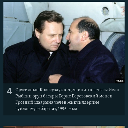
4
Орусиянын Коопсуздук кеңешинин катчысы Иван
Рыбкин орун басары Борис Березовский менен
Грозный шаарына чечен жикчилдерине
сүйлөшүүгө баратат, 1996-жыл