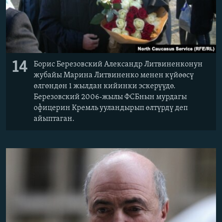
14
Борис Березовский Александр Литвиненконун
жубайы Марина Литвиненко менен күйөөсү
өлгөндөн 1 жылдан кийинки эскерүүдө.
Березовский 2006-жылы ФСБнын мурдагы
офицерин Кремль ууландырып өлтүрдү деп
айыптаган.