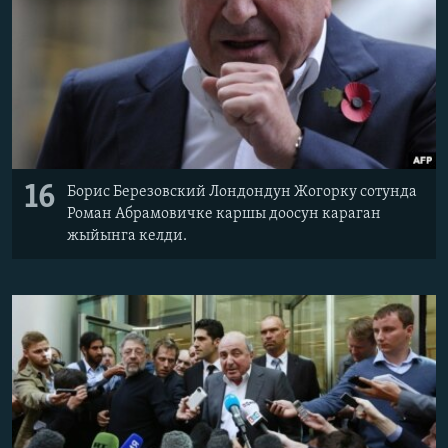
16
Борис Березовский Лондондун Жогорку сотунда
Роман Абрамовичке каршы доосун караган
жыйынга келди.