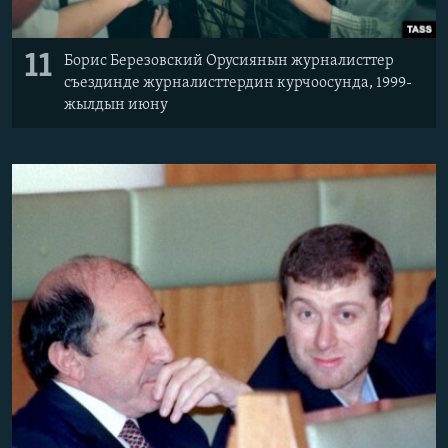
11
Борис Березовский Орусиянын журналисттер
съездинде журналисттердин курчоосунда, 1999-
жылдын июну