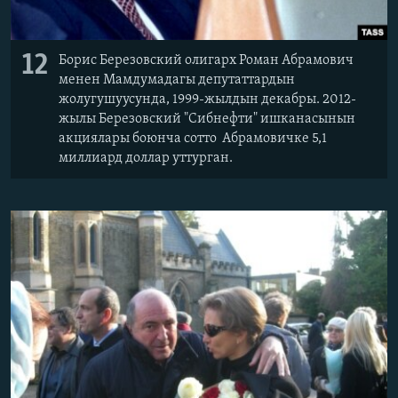
12
Борис Березовский олигарх Роман Абрамович
менен Мамдумадагы депутаттардын
жолугушуусунда, 1999-жылдын декабры. 2012-
жылы Березовский "Сибнефти" ишканасынын
акциялары боюнча сотто Абрамовичке 5,1
миллиард доллар уттурган.