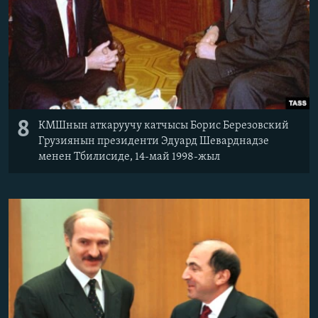
8
КМШнын аткаруучу катчысы Борис Березовский
Грузиянын президенти Эдуард Шеварднадзе
менен Тбилисиде, 14-май 1998-жыл