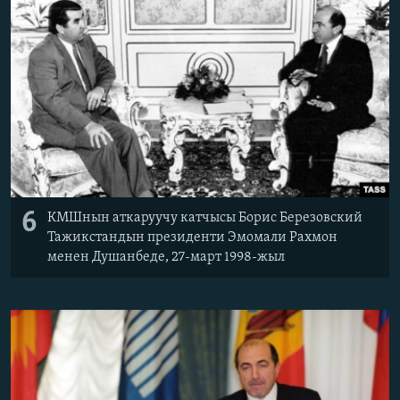
6
КМШнын аткаруучу катчысы Борис Березовский
Тажикстандын президенти Эмомали Рахмон
менен Душанбеде, 27-март 1998-жыл