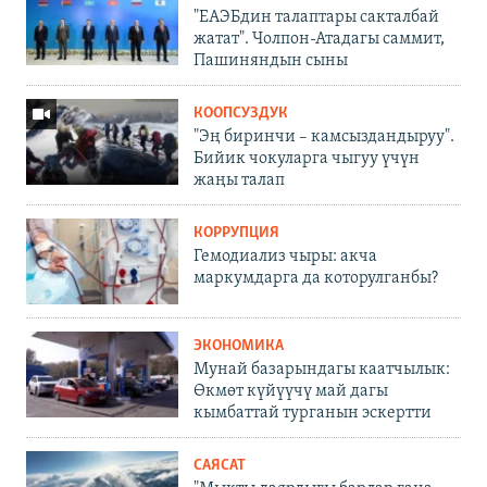
"ЕАЭБдин талаптары сакталбай
жатат". Чолпон-Атадагы саммит,
Пашиняндын сыны
КООПСУЗДУК
"Эң биринчи – камсыздандыруу".
Бийик чокуларга чыгуу үчүн
жаңы талап
КОРРУПЦИЯ
Гемодиализ чыры: акча
маркумдарга да которулганбы?
ЭКОНОМИКА
Мунай базарындагы каатчылык:
Өкмөт күйүүчү май дагы
кымбаттай турганын эскертти
САЯСАТ