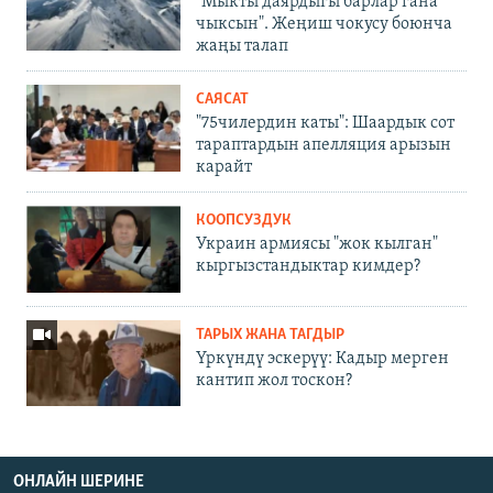
"Мыкты даярдыгы барлар гана
чыксын". Жеңиш чокусу боюнча
жаңы талап
САЯСАТ
"75чилердин каты": Шаардык сот
тараптардын апелляция арызын
карайт
КООПСУЗДУК
Украин армиясы "жок кылган"
кыргызстандыктар кимдер?
ТАРЫХ ЖАНА ТАГДЫР
Үркүндү эскерүү: Кадыр мерген
кантип жол тоскон?
ОНЛАЙН ШЕРИНЕ