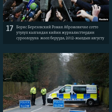
17
Борис Березовский Роман Абромовичке сотто
утулуп калгандан кийин журналисттердин
суроолоруна жооп берүүдө, 2012-жылдын августу