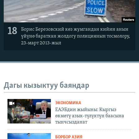
18
Борис Березовский көз жумгандан кийин анын
үйүнө бараткан жолдогу полициянын тосмолору,
23-март 2013-жыл
Дагы кызыктуу баяндар
ЭКОНОМИКА
ЕАЭБдин жыйыны: Кыргыз
өкмөтү азык-түлүктүн баасына
тынчсызданат
БОРБОР АЗИЯ