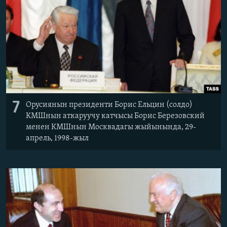
7
Орусиянын президенти Борис Ельцин (солдо)
КМШнын аткаруучу катчысы Борис Березовский
менен КМШнын Москвадагы жыйынында, 29-
апрель, 1998-жыл