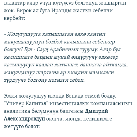
талаптар алар үчүн күтүүсүз болгонун жашырган
жок. Бирок ал буга Иранды жалгыз себепчи
көрбөйт:
- Жолугушууга катышпаган өлкө кантип
макулдашуунун болбой калышына себепкер
болсун? Бул - Сауд Арабиянын туруму. Алар бул
келишимге бардык мунай өндүрүүчү өлкөлөр
катышуусун каалап жатышат. Башкача айтканда,
макулдашуу шартына ар кимдин мамилеси
түрдүүчө болгону негизги себеп.
Эмки жолугушуу июнда Венада өтмөй болду.
“Универ Капитал” инвестициялык компаниясынын
аналитика бөлүмүнүн башчысы
Дмитрий
Александровдун
оюнча, июнда келишимге
жетүүгө болот: