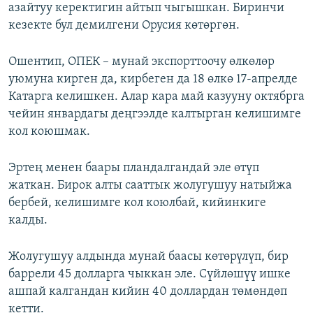
азайтуу керектигин айтып чыгышкан. Биринчи
кезекте бул демилгени Орусия көтөргөн.
Ошентип, ОПЕК – мунай экспорттоочу өлкөлөр
уюмуна кирген да, кирбеген да 18 өлкө 17-апрелде
Катарга келишкен. Алар кара май казууну октябрга
чейин январдагы деңгээлде калтырган келишимге
кол коюшмак.
Эртең менен баары пландалгандай эле өтүп
жаткан. Бирок алты сааттык жолугушуу натыйжа
бербей, келишимге кол коюлбай, кийинкиге
калды.
Жолугушуу алдында мунай баасы көтөрүлүп, бир
баррели 45 долларга чыккан эле. Сүйлөшүү ишке
ашпай калгандан кийин 40 доллардан төмөндөп
кетти.