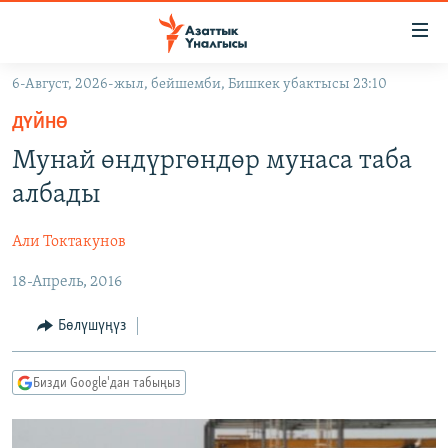
Линктер
Мазмунга
өтүңүз
6-Август, 2026-жыл, бейшемби, Бишкек убактысы 23:10
Навигацияга
ЖАҢЫЛЫКТАР
өтүңүз
ДҮЙНӨ
КЫРГЫЗСТАН
Издөөгө
Мунай өндүргөндөр мунаса таба
салыңыз
ДҮЙНӨ
КЫРГЫЗСТАН
албады
УКРАИНА
САЯСАТ
ДҮЙНӨ
Али Токтакунов
АТАЙЫН ИЛИКТӨӨ
ЭКОНОМИКА
БОРБОР АЗИЯ
18-Апрель, 2016
ТВ ПРОГРАММАЛАР
МАДАНИЯТ
ПОДКАСТ
БҮГҮН АЗАТТЫКТА
Бөлүшүңүз
ӨЗГӨЧӨ ПИКИР
ЭКСПЕРТТЕР ТАЛДАЙТ
Бизди Google'дан табыңыз
БИЗ ЖАНА ДҮЙНӨ
Русский
ДАНИСТЕ