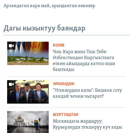
Арзандаган кара май, арызданган өлкөлөр
Дагы кызыктуу баяндар
КООМ
Чоң-Кара жана Таш-Төбө:
Өзбекстандан Кыргызстанга
өткөн айылдарда каттоо иши
башталды
ЭРКИНДИК
"75чилердин каты": Бишкек соту
кандай чечим чыгарат?
ЖУРТТАШТАР
Москвадагы жардыруу:
Курьерлерди текшерүү күч алды