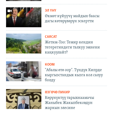
ЭЛ ҮНҮ
Өкмөт күйүүчү майдын баасы
дагы көтөрүлөрүн эскертти
САЯСАТ
Жетим-Тоо: Темир кендин
тегерегиндеги талкуу эмнени
каңкуулайт?
КООМ
"Абалы өтө оор". Түндүк Кипрде
кыргызстандык кызга кол салуу
болду
ӨЗГӨЧӨ ПИКИР
Көрүнүктүү тарыхнаамачы
Жаныбек Жакыпбековдун
жаркын элесине