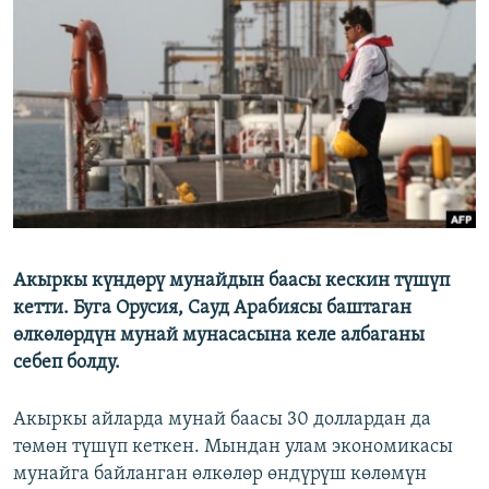
ОНЛАЙН ШЕРИНЕ
ЭЖЕ-СИҢДИЛЕР
АЗАТТЫК+
ЫҢГАЙСЫЗ СУРООЛОР
ЭЕ/АРнун бардык сайттары
Акыркы күндөрү мунайдын баасы кескин түшүп
кетти. Буга Орусия, Сауд Арабиясы баштаган
өлкөлөрдүн мунай мунасасына келе албаганы
себеп болду.
Акыркы айларда мунай баасы 30 доллардан да
төмөн түшүп кеткен. Мындан улам экономикасы
мунайга байланган өлкөлөр өндүрүш көлөмүн