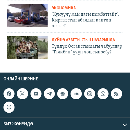
ЭКОНОМИКА
"Күйүүчү май дагы кымбаттайт".
Кыргызстан абалдан кантип
чыгат?
ДҮЙНӨ АЗАТТЫКТЫН НАЗАРЫНДА
Түндүк Ооганстандагы чабуулдар
"Талибан" үчүн чоң сынообу?
ОНЛАЙН ШЕРИНЕ
БИЗ ЖӨНҮНДӨ