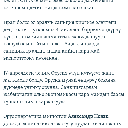
келип, ОПЕКке мүчө эмес өлкөлөр да жыйынга
катышсын деген жаңы талап коюшкан.
Иран болсо эл аралык санкция киргизе электеги
деңгээлге - суткасына 4 миллион баррель өндүрчү
күнгө жетмейин жамааттык макулдашууга
кошулбасын айтып келет. Ал дал январда
санкциялар алынгандан кийин кара май
экспорттоону күчөткөн.
17-апрелдеги чечим Орусия үчүн күтүүсүз жана
жагымсыз болду. Орусия мунай өндүрүү боюнча
дүйнөдө үчүнчү орунда. Санкциялардан
жабыркаган өлкө экономикасы кара майдын баасы
түшкөн сайын каржалууда.
Орус энергетика министри
Александр Новак
Дохадагы ийгиликсиз жолугушуудан кийин жаңы