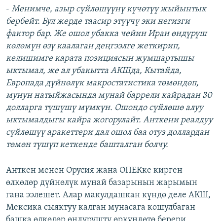
-
Менимче, азыр сүйлөшүүнү күчөтүү жыйынтык
бербейт. Бул жерде таасир этүүчү эки негизги
фактор бар. Же ошол убакка чейин Иран өндүрүш
көлөмүн өзү каалаган деңгээлге жеткирип,
келишимге карата позициясын жумшартышы
ыктымал, же ал убакытта АКШда, Кытайда,
Европада дүйнөлүк макростатистика төмөндөп,
мунун натыйжасында мунай баррели кайрадан 30
долларга түшүшү мүмкүн. Ошондо сүйлөшө алуу
ыктымалдыгы кайра жогорулайт. Анткени реалдуу
сүйлөшүү аракеттери дал ошол баа отуз доллардан
төмөн түшүп кеткенде башталган болчу.
Анткен менен Орусия жана ОПЕКке кирген
өлкөлөр дүйнөлүк мунай базарынын жарымын
гана ээлешет. Алар макулдашкан күндө деле АКШ,
Мексика сыяктуу калган мунасага кошулбаган
башка өлкөлөр өндүрүштү өркүндөтө берери