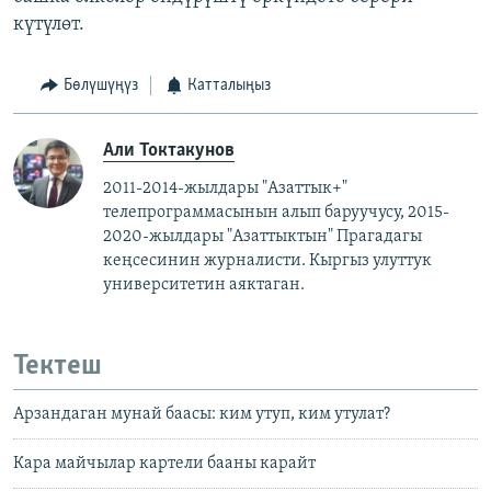
күтүлөт.
Бөлүшүңүз
Катталыңыз
Али Токтакунов
2011-2014-жылдары "Азаттык+"
телепрограммасынын алып баруучусу, 2015-
2020-жылдары "Азаттыктын" Прагадагы
кеңсесинин журналисти. ​
Кыргыз улуттук
университетин аяктаган.
Тектеш
Арзандаган мунай баасы: ким утуп, ким утулат?
Кара майчылар картели бааны карайт