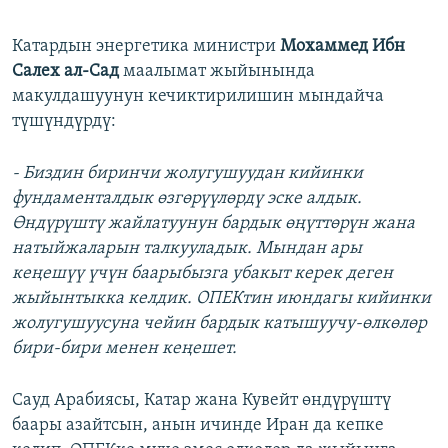
Катардын энергетика министри
Мохаммед Ибн
Салех ал-Сад
маалымат жыйынында
макулдашуунун кечиктирилишин мындайча
түшүндүрдү:
- Биздин биринчи жолугушуудан кийинки
фундаменталдык өзгөрүүлөрдү эске алдык.
Өндүрүштү жайлатуунун бардык өңүттөрүн жана
натыйжаларын талкууладык. Мындан ары
кеңешүү үчүн баарыбызга убакыт керек деген
жыйынтыкка келдик. ОПЕКтин июндагы кийинки
жолугушуусуна чейин бардык катышуучу-өлкөлөр
бири-бири менен кеңешет.
Сауд Арабиясы, Катар жана Кувейт өндүрүштү
баары азайтсын, анын ичинде Иран да кепке