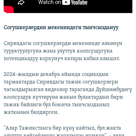
Согушкерлердин мекениндеги тынчсыздануу
Сириядагы согушкерлерди мекенинде өлкөнүн
туруктуулугуна жана улуттук коопсуздугуна
потенциалдуу коркунуч катары кабыл алышат.
2024-жылдын декабрь айында социалдык
тармактарда Сириядагы тажик согушкерлери
чагылдырылган видеолор тараганда Дүйшөмбүдөгү
коопсуздук күчтөрүнө жакын булактардын бири
тажик бийлиги бул боюнча тынчсызданып
жатканын билдирген.
"Алар Тажикстанга бир күнү кайтып, бул жакта
олуттуу көйгөйлөрдү жаратышы мүмкүн", - деди