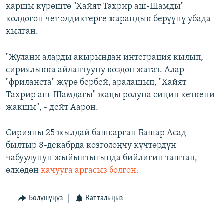
каршы күрөштө "Хайят Тахрир аш-Шамды"
колдогон чет элдиктерге жарандык берүүнү убада
кылган.
"Жулани аларды акырындан интеграция кылып,
сириялыкка айлантууну көздөп жатат. Алар
"фриланста" жүрө бербей, аралашып, "Хайят
Тахрир аш-Шамдагы" жаңы ролуна сиңип кеткени
жакшы", - дейт Аарон.
Сирияны 25 жылдай башкарган Башар Асад
былтыр 8-декабрда козголоңчу күчтөрдүн
чабуулунун жыйынтыгында бийлигин таштап,
өлкөдөн
качууга аргасыз болгон.
Бөлүшүңүз
Катталыңыз