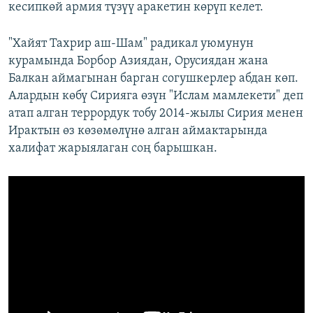
кесипкөй армия түзүү аракетин көрүп келет.
"Хайят Тахрир аш-Шам" радикал уюмунун
курамында Борбор Азиядан, Орусиядан жана
Балкан аймагынан барган согушкерлер абдан көп.
Алардын көбү Сирияга өзүн "Ислам мамлекети" деп
атап алган террордук тобу 2014-жылы Сирия менен
Ирактын өз көзөмөлүнө алган аймактарында
халифат жарыялаган соң барышкан.