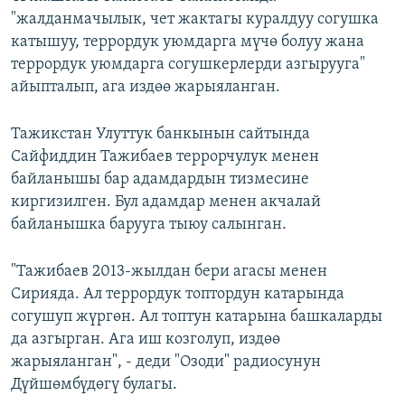
"жалданмачылык, чет жактагы куралдуу согушка
катышуу, террордук уюмдарга мүчө болуу жана
террордук уюмдарга согушкерлерди азгырууга"
айыпталып, ага издөө жарыяланган.
Тажикстан Улуттук банкынын сайтында
Сайфиддин Тажибаев террорчулук менен
байланышы бар адамдардын тизмесине
киргизилген. Бул адамдар менен акчалай
байланышка барууга тыюу салынган.
"Тажибаев 2013-жылдан бери агасы менен
Сирияда. Ал террордук топтордун катарында
согушуп жүргөн. Ал топтун катарына башкаларды
да азгырган. Ага иш козголуп, издөө
жарыяланган", - деди "Озоди" радиосунун
Дүйшөмбүдөгү булагы.