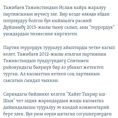
Тажибаев Тажикстандын Ислам кайра жаралуу
партиясынын мүчөсү эле. Бир кезде өлкөдө абдан
популярдуу болгон бул кыймылга расмий
Дүйшөмбү 2015-жылы тыюу салып, аны "террордук"
уюмдардын тизмесине киргизген.
Партия террордук тууралуу айыптарды четке кагып
келет. Тажибаев 2012-жылы аталган партиянын
Тажикстандын түндүгүндөгү Спитамен
районундагы бөлүмүн бир аз убакыт жетектеп
турган. Ал кызматтан кеткен соң партиянын
саясатын сындап чыккан.
Сириядагы бийликке келген "Хайят Тахрир аш-
Шам" чет элдик жарандардын жаңы кызматка
дайындалышы тууралуу эч кандай комментарий
бере элек. Бул уюм өзүнө ыктаган согушкерлерден