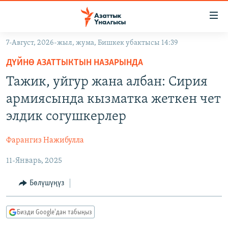
Линктер
Мазмунга
өтүңүз
7-Август, 2026-жыл, жума, Бишкек убактысы 14:39
Навигацияга
ЖАҢЫЛЫКТАР
өтүңүз
ДҮЙНӨ АЗАТТЫКТЫН НАЗАРЫНДА
КЫРГЫЗСТАН
Издөөгө
Тажик, уйгур жана албан: Сирия
салыңыз
ДҮЙНӨ
КЫРГЫЗСТАН
армиясында кызматка жеткен чет
УКРАИНА
САЯСАТ
ДҮЙНӨ
элдик согушкерлер
АТАЙЫН ИЛИКТӨӨ
ЭКОНОМИКА
БОРБОР АЗИЯ
Фарангиз Нажибулла
ТВ ПРОГРАММАЛАР
МАДАНИЯТ
11-Январь, 2025
ПОДКАСТ
БҮГҮН АЗАТТЫКТА
ӨЗГӨЧӨ ПИКИР
ЭКСПЕРТТЕР ТАЛДАЙТ
Бөлүшүңүз
БИЗ ЖАНА ДҮЙНӨ
Русский
Бизди Google'дан табыңыз
ДАНИСТЕ