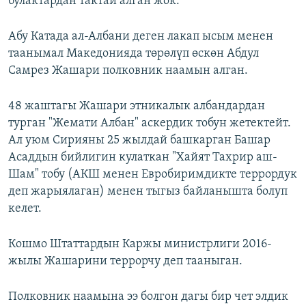
булактардан тактай алган жок.
Абу Катада ал-Албани деген лакап ысым менен
таанымал Македонияда төрөлүп өскөн Абдул
Самрез Жашари полковник наамын алган.
48 жаштагы Жашари этникалык албандардан
турган "Жемати Албан" аскердик тобун жетектейт.
Ал уюм Сирияны 25 жылдай башкарган Башар
Асаддын бийлигин кулаткан "Хайят Тахрир аш-
Шам" тобу (АКШ менен Евробиримдикте террордук
деп жарыялаган) менен тыгыз байланышта болуп
келет.
Кошмо Штаттардын Каржы министрлиги 2016-
жылы Жашарини террорчу деп тааныган.
Полковник наамына ээ болгон дагы бир чет элдик