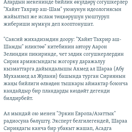
Алардын мекенинде бийлик өкүлдөрү согушкерлер
"Хайят Тахрир аш-Шам" уюмунун идеологиясын
жайылтып же ислам төңкөрүшүн уюштуруп
жибериши мүмкүн деп кооптонушат.
"Саясий жихадизмдин доору: "Хайят Тахрир аш-
Шамды" иликтөө" китебинин автору Аарон
Зелиндин пикиринде, чет элдик согушкерлердин
Сирия армиясындагы жогорку даражалуу
кызматтарга дайындалышы Ахмед ал Шараа (Абу
Мухаммед ал Жулани) башында турган Сириянын
жаңы бийлиги өлкөдөн тышкары аймактар боюнча
кандайдыр бир пландарды көздөйт дегенди
билдирбейт.
Ал мындай ою менен "Эркин Европа/Азаттык"
радиосуна бөлүштү. Эксперт белгилегендей, Шараа
Сириядагы канча бир убакыт жашап, Асадга