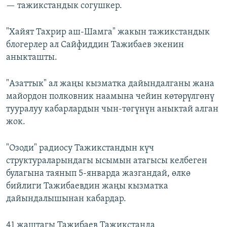
— тажикстандык согушкер.
"Хайят Тахрир аш-Шамга" жакын тажикстандык
блогерлер ал Сайфиддин Тажибаев экенин
аныкташты.
"Азаттык" ал жаңы кызматка дайындалганы жана
майордон полковник наамына чейин көтөрүлгөнү
тууралуу кабарлардын чын-төгүнүн аныктай алган
жок.
"Озоди" радиосу Тажикстандын күч
структураларындагы ысымын атагысы келбеген
булагына таянып 5-январда жазгандай, өлкө
бийлиги Тажибаевдин жаңы кызматка
дайындалышынан кабардар.
41 жаштагы Тажибаев Тажикстанда