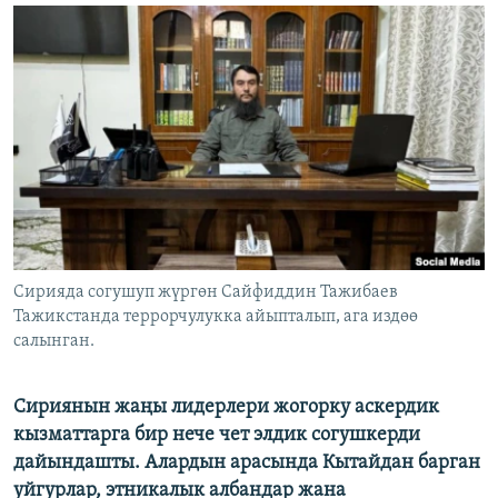
ОНЛАЙН ШЕРИНЕ
ЭЖЕ-СИҢДИЛЕР
АЗАТТЫК+
ЫҢГАЙСЫЗ СУРООЛОР
ЭЕ/АРнун бардык сайттары
Сирияда согушуп жүргөн Сайфиддин Тажибаев
Тажикстанда террорчулукка айыпталып, ага издөө
салынган.
Сириянын жаңы лидерлери жогорку аскердик
кызматтарга бир нече чет элдик согушкерди
дайындашты. Алардын арасында Кытайдан барган
уйгурлар, этникалык албандар жана