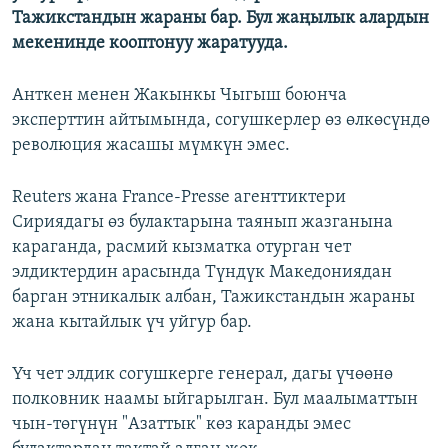
Тажикстандын жараны бар. Бул жаңылык алардын
мекенинде кооптонуу жаратууда.
Анткен менен Жакынкы Чыгыш боюнча
эксперттин айтымында, согушкерлер өз өлкөсүндө
революция жасашы мүмкүн эмес.
Reuters жана France-Presse агенттиктери
Сириядагы өз булактарына таянып жазганына
караганда, расмий кызматка отурган чет
элдиктердин арасында Түндүк Македониядан
барган этникалык албан, Тажикстандын жараны
жана кытайлык үч уйгур бар.
Үч чет элдик согушкерге генерал, дагы үчөөнө
полковник наамы ыйгарылган. Бул маалыматтын
чын-төгүнүн "Азаттык" көз каранды эмес