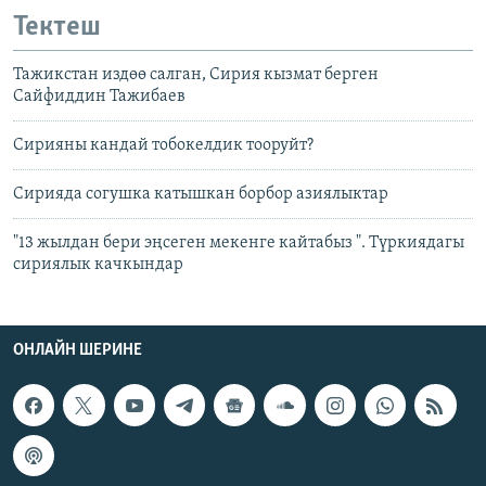
Тектеш
Тажикстан издөө салган, Сирия кызмат берген
Сайфиддин Тажибаев
Сирияны кандай тобокелдик тооруйт?
Сирияда согушка катышкан борбор азиялыктар
"13 жылдан бери эңсеген мекенге кайтабыз ". Түркиядагы
сириялык качкындар
ОНЛАЙН ШЕРИНЕ