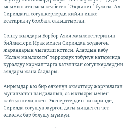
ысымын атагысы келбеген "Озодинин" булагы. Ал
Сириядагы согушкерлерди кийин ишке
келтирилчү бомбага салыштырган.
Соңку жылдары Борбор Азия мамлекеттеринин
бийликтери Ирак менен Сириядан жүздөгөн
жарандарын чыгарып кеткен. Алардын көбү
"Ислам мамлекети" террордук тобунун катарында
куралдуу кармаштарга катышкан согушкерлердин
аялдары жана балдары.
Айрымдар кээ бир өлкөнүн өкмөттөрү жарыялаган
мунапыстан пайдаланып, өз ыктыяры менен
кайтып келишкен. Эксперттердин пикиринде,
Сирияда согушуп жүргөн дагы миңдеген чет
өлкөлүк бар болушу мүмкүн.