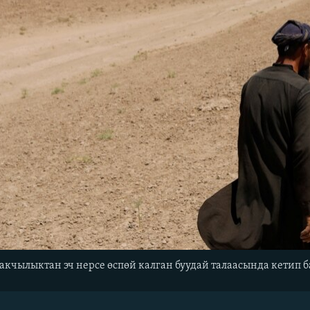
кчылыктан эч нерсе өспөй калган буудай талаасында кетип б