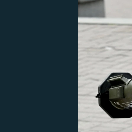
ЭЖЕ-СИҢДИЛЕР
АЗАТТЫК+
ЫҢГАЙСЫЗ СУРООЛОР