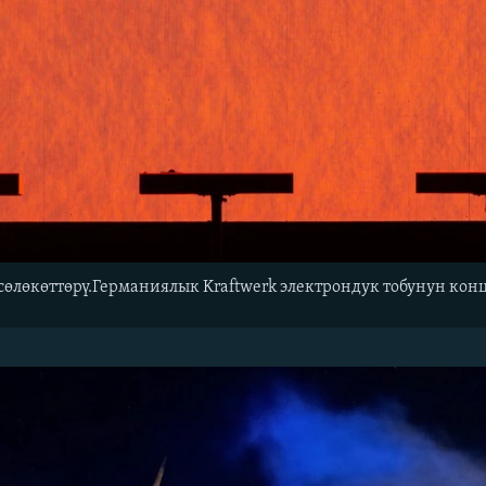
сөлөкөттөрү.Германиялык Kraftwerk электрондук тобунун кон