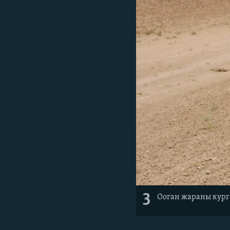
3
Ооган жараны курга