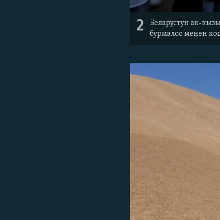
2
Беларустун ак-кыз
бурмалоо менен ко