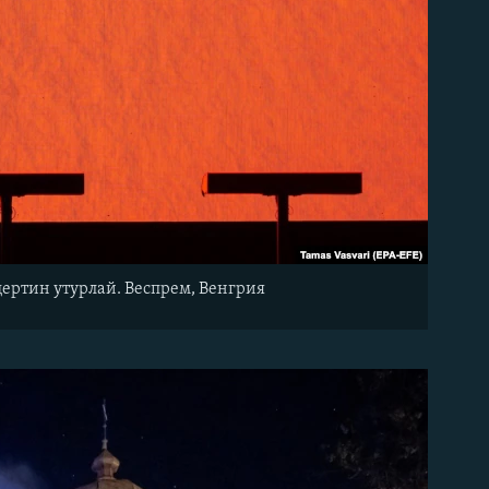
цертин утурлай. Веспрем, Венгрия