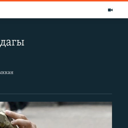
ндагы
чыккан