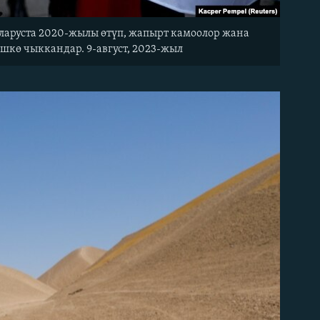
ларуста 2020-жылы өтүп, жапырт камоолор жана
шкө чыккандар. 9-август, 2023-жыл