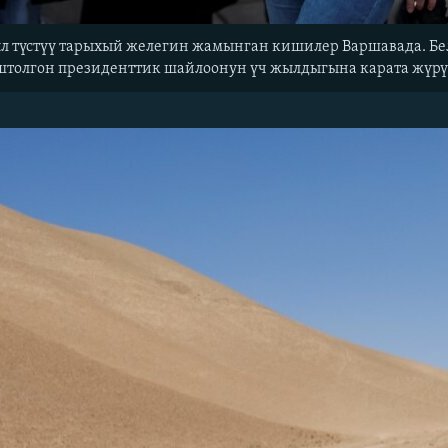
ыл түстүү тарыхый желегин жамынган кишилер Варшавада. Бе
штолгон президенттик шайлоонун үч жылдыгына карата жүрү