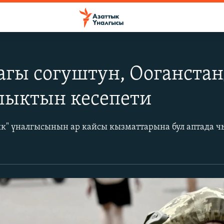
агы согуштун, Ооганста
лыктын кесепети
ык" үналгысынын ар кайсы кызматтарына бул аптада 