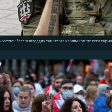
соотчон балага шведдик танктарга каршы комплексти кармоо