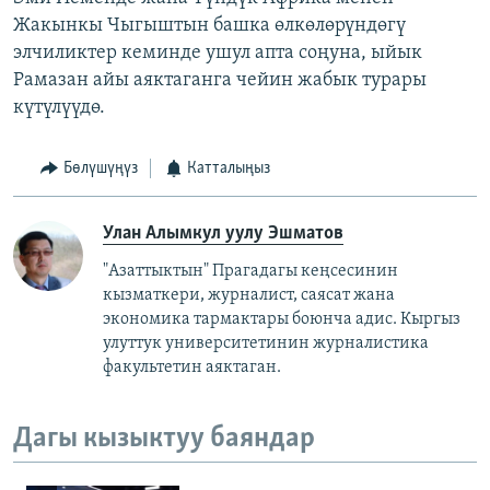
Жакынкы Чыгыштын башка өлкөлөрүндөгү
элчиликтер кеминде ушул апта соңуна, ыйык
Рамазан айы аяктаганга чейин жабык турары
күтүлүүдө.
Бөлүшүңүз
Катталыңыз
Улан Алымкул уулу Эшматов
"Азаттыктын" Прагадагы кеңсесинин
кызматкери, журналист, саясат жана
экономика тармактары боюнча адис. Кыргыз
улуттук университетинин журналистика
факультетин аяктаган.
Дагы кызыктуу баяндар