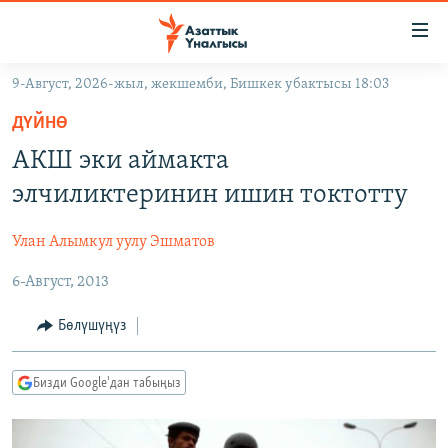
Линктер
Мазмунга
өтүңүз
9-Август, 2026-жыл, жекшемби, Бишкек убактысы 18:03
Навигацияга
ЖАҢЫЛЫКТАР
өтүңүз
ДҮЙНӨ
КЫРГЫЗСТАН
Издөөгө
АКШ эки аймакта
салыңыз
ДҮЙНӨ
КЫРГЫЗСТАН
элчиликтеринин ишин токтотту
УКРАИНА
САЯСАТ
ДҮЙНӨ
Улан Алымкул уулу Эшматов
АТАЙЫН ИЛИКТӨӨ
ЭКОНОМИКА
БОРБОР АЗИЯ
6-Август, 2013
ТВ ПРОГРАММАЛАР
МАДАНИЯТ
ПОДКАСТ
БҮГҮН АЗАТТЫКТА
Бөлүшүңүз
ӨЗГӨЧӨ ПИКИР
ЭКСПЕРТТЕР ТАЛДАЙТ
Бизди Google'дан табыңыз
БИЗ ЖАНА ДҮЙНӨ
Русский
ДАНИСТЕ