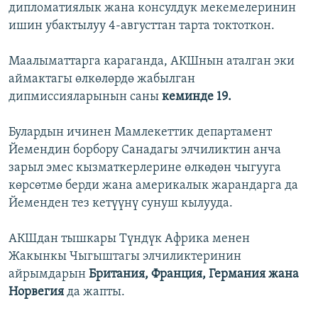
дипломатиялык жана консулдук мекемелеринин
ишин убактылуу 4-августтан тарта токтоткон.
Маалыматтарга караганда, АКШнын аталган эки
аймактагы өлкөлөрдө жабылган
дипмиссияларынын саны
кеминде 19.
Булардын ичинен Мамлекеттик департамент
Йемендин борбору Санадагы элчиликтин анча
зарыл эмес кызматкерлерине өлкөдөн чыгууга
көрсөтмө берди жана америкалык жарандарга да
Йеменден тез кетүүнү сунуш кылууда.
АКШдан тышкары Түндүк Африка менен
Жакынкы Чыгыштагы элчиликтеринин
айрымдарын
Британия, Франция, Германия жана
Норвегия
да жапты.