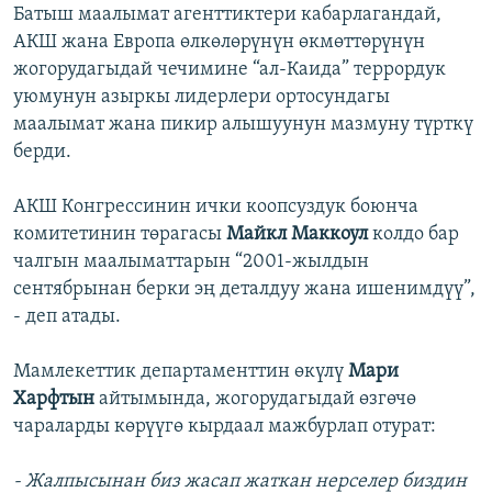
​Батыш маалымат агенттиктери кабарлагандай,
АКШ жана Европа өлкөлөрүнүн өкмөттөрүнүн
жогорудагыдай чечимине “ал-Каида” террордук
уюмунун азыркы лидерлери ортосундагы
маалымат жана пикир алышуунун мазмуну түрткү
берди.
АКШ Конгрессинин ички коопсуздук боюнча
комитетинин төрагасы
Майкл Маккоул
колдо бар
чалгын маалыматтарын “2001-жылдын
сентябрынан берки эң деталдуу жана ишенимдүү”,
- деп атады.
Мамлекеттик департаменттин өкүлү
Мари
Харфтын
айтымында, жогорудагыдай өзгөчө
чараларды көрүүгө кырдаал мажбурлап отурат:
- Жалпысынан биз жасап жаткан нерселер биздин