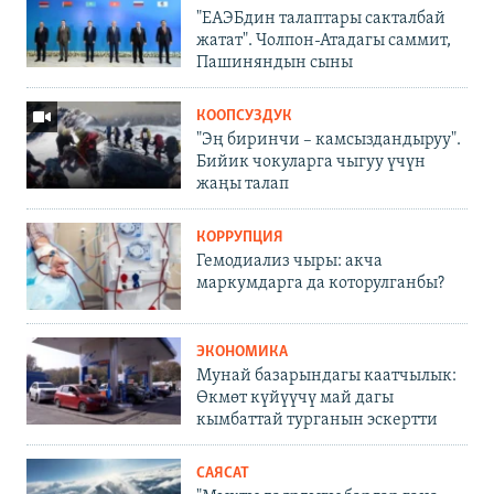
"ЕАЭБдин талаптары сакталбай
жатат". Чолпон-Атадагы саммит,
Пашиняндын сыны
КООПСУЗДУК
"Эң биринчи – камсыздандыруу".
Бийик чокуларга чыгуу үчүн
жаңы талап
КОРРУПЦИЯ
Гемодиализ чыры: акча
маркумдарга да которулганбы?
ЭКОНОМИКА
Мунай базарындагы каатчылык:
Өкмөт күйүүчү май дагы
кымбаттай турганын эскертти
САЯСАТ