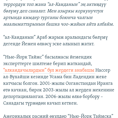
террордук топ жана “ал-Каиданын” эң активдүү
бөлүмү деп саналат. Мен азыркы коркунучтун
артында кимдер турганы боюнча чалгын
маалыматтарынын башка чоо-жайын айта албайм.
“ал-Каиданын” Араб жарым аралындагы бөлүмү
дегенде Йемен өлкөсү эске алынып жатат.
“Нью-Йорк Таймс” басылмасы йемендик
эксперттерге шилтеме берип жаткандай,
“алкаидачылардын” бул жердеги анабашы
Нассер
ал-Вухайши кезинде Усама бин Ладендин жеке
катчысы болгон. 2001-жылы Ооганстандан Иранга
өтө качкан, бирок 2003-жылы ал жерден мекенине
депортацияланган. 2006-жылы өлкө борбору –
Санадагы түрмөдөн качып кеткен.
Америкалык расмий өкүлдөр “Нью-Йорк Таймска”