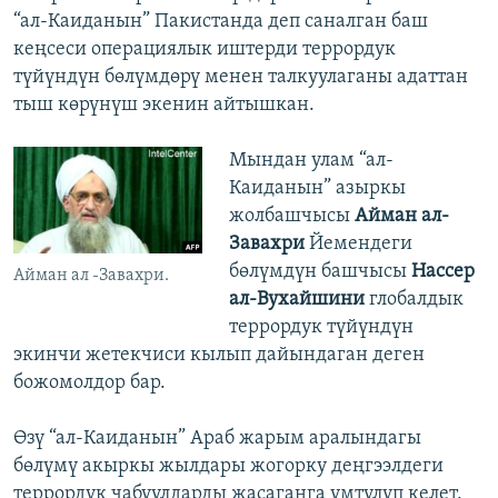
“ал-Каиданын” Пакистанда деп саналган баш
кеңсеси операциялык иштерди террордук
түйүндүн бөлүмдөрү менен талкуулаганы адаттан
тыш көрүнүш экенин айтышкан.
Мындан улам “ал-
Каиданын” азыркы
жолбашчысы
Айман ал-
Завахри
Йемендеги
бөлүмдүн башчысы
Нассер
Айман ал -Завахри.
ал-Вухайшини
глобалдык
террордук түйүндүн
экинчи жетекчиси кылып дайындаган деген
божомолдор бар.
Өзү “ал-Каиданын” Араб жарым аралындагы
бөлүмү акыркы жылдары жогорку деңгээлдеги
террордук чабуулдарды жасаганга умтулуп келет.