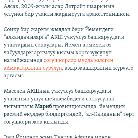
Алсак, 2009-жылы алар Детройт шаарынын
үстүнөн бир учакты жардырууга аракеттенишкен.
Соңку бир жарым жылдан бери Йемендеги
“алкаидачыларга” АКШ учкучсуз башкаруудагы
учактардын соккулары, Йемен армиясы өз
чабуулдары аркылуу кысым көргөзүүсүнүн
натыйжасында
согушкерлер мурда ээлеген
аймактарынан сүрүлүп
, азыр жашырынып жүрүүгө
аргасыз.
Маселен АКШнын учкучсуз башкаруудагы
учагынын ушул шейшембидеги соккусунан
чыгыштагы
Мариб
провинциясында, йемендик
расмий өкүлдөр билдиргендей, “ал-Каиданын” төрт
согушкери жок кылынды.
Эми Йеменде жана Түндүк Африка менен