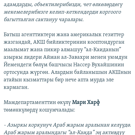
адамдарды, объектилерибизди, чет өлкөлөрдөгү
мекемелерибизге келип-кеткендерди коргоого
багытталган сактануу чаралары.
Батыш агенттиктери жана америкалык гезиттер
жазгандай, АКШ бийликтеринин кооптондурган
маалымат жана пикир алмашуу “ал-Каиданын”
азыркы лидери Айман ал-Завахри менен уюмдун
Йемендеги бөлүм башчысы Нассер Вухайшинин
ортосунда жүргөн. Алардын байланышын АКШнын
атайын кызматтары бир нече апта мурда эле
кармаган.
Мамдепартаменттин өкүлү
Мари Харф
төмөнкүлөрдү кошумчалады:
- Азыркы коркунуч Араб жарым аралынан келүүдө.
Араб жарым аралындагы “ал-Каида” эң активдүү