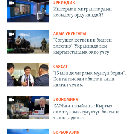
ЭРКИНДИК
Иштерман мигранттардын
коомдогу орду кандай?
АДАМ УКУКТАРЫ
"Согушка кеткенин билген
эмеспиз". Украинада эки
кыргызстандык окко учту
САЯСАТ
"15 млн долларлык мүлкүн берди".
Конгантиевди абактан алып
калган чечим
ЭКОНОМИКА
ЕАЭБдин жыйыны: Кыргыз
өкмөтү азык-түлүктүн баасына
тынчсызданат
БОРБОР АЗИЯ