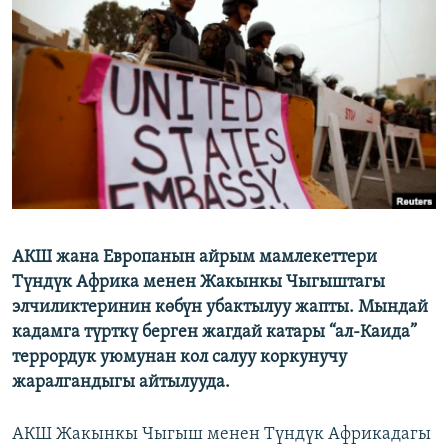
ОНЛАЙН ШЕРИНЕ
ЭЖЕ-СИҢДИЛЕР
АЗАТТЫК+
ЫҢГАЙСЫЗ СУРООЛОР
ЭЕ/АРнун бардык сайттары
АКШ жана Европанын айрым мамлекеттери
Түндүк Африка менен Жакынкы Чыгыштагы
элчиликтеринин көбүн убактылуу жапты. Мындай
кадамга түрткү берген жагдай катары “ал-Каида”
террордук уюмунан кол салуу коркунучу
жаралгандыгы айтылууда.
АКШ Жакынкы Чыгыш менен Түндүк Африкадагы