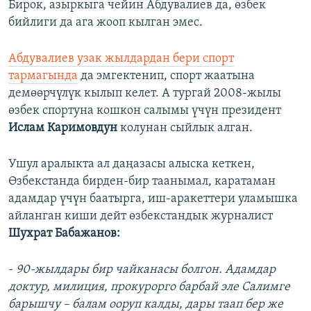
Бирок, азыркыга чейин Абдувалиев да, өзбек
бийлиги да ага жооп кылган эмес.
Абдувалиев узак жылдардан бери спорт
тармагында
да эмгектенип, спорт жаатына
демөөрчүлүк кылып келет. А тургай 2008-жылы
өзбек спортуна кошкон салымы үчүн президент
Ислам Каримовдун
колунан сыйлык алган.
Ушул аралыкта ал даңазасы алыска кеткен,
Өзбекстанда бирден-бир таанымал, каратаман
адамдар үчүн баатырга, иш-аракеттери уламышка
айланган киши дейт өзбекстандык журналист
Шухрат Бабажанов:
-
90-жылдары бир чайканасы болгон. Адамдар
доктур, милиция, прокурорго барбай эле Салимге
барышчу – балам ооруп калды, дары таап бер же