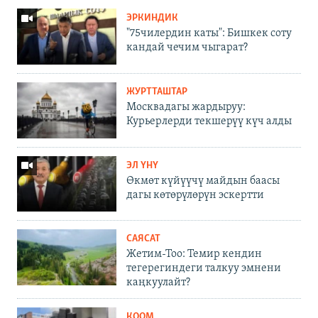
ЭРКИНДИК
"75чилердин каты": Бишкек соту
кандай чечим чыгарат?
ЖУРТТАШТАР
Москвадагы жардыруу:
Курьерлерди текшерүү күч алды
ЭЛ ҮНҮ
Өкмөт күйүүчү майдын баасы
дагы көтөрүлөрүн эскертти
САЯСАТ
Жетим-Тоо: Темир кендин
тегерегиндеги талкуу эмнени
каңкуулайт?
КООМ