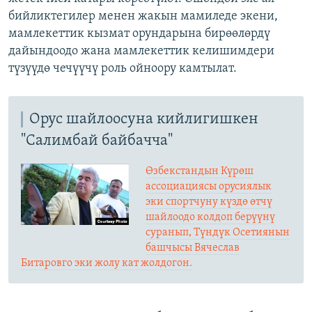
бийликтегилер менен жакын мамиледе экени,
мамлекеттик кызмат орундарына бирөөлөрдү
дайындоодо жана мамлекеттик келишимдери
түзүүдө чечүүчү роль ойноору камтылат.
Орус шайлоосуна кийлигишкен
"Салимбай байбачча"
Өзбекстандын Күрөш
ассоциациясы орусиялык
эки спортчуну күздө өтчү
шайлоодо колдоп берүүнү
суранып, Түндүк Осетиянын
башчысы Вячеслав
Битаровго эки жолу кат жолдогон.