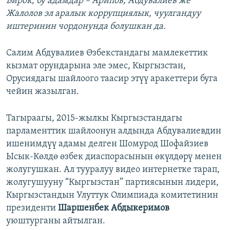
Бирок, бу адамдар – Арипов, Абдувалиев же
Жалолов эл аралык коррупциялык, чуулгандуу
иштеринин чордонунда болушкан да.
Салим Абдувалиев Өзбекстандагы мамлекеттик
кызмат орундарына эле эмес, Кыргызстан,
Орусиядагы шайлоого таасир этүү аракеттери буга
чейин жазылган.
Тагыраагы, 2015-жылкы Кыргызстандагы
парламенттик шайлоонун алдында Абдувалиевдин
ишенимдүү адамы делген Шомурод Шофайзиев
Ысык-Көлдө өзбек диаспорасынын өкүлдөрү менен
жолугушкан. Ал тууралуу видео интернетке тарап,
жолугушууну “Кыргызстан” партиясынын лидери,
Кыргызстандын Улуттук Олимпиада комитетинин
президенти
Шаршенбек Абдыкеримов
уюштурганы айтылган.