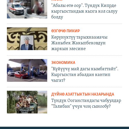
"Абалы өтө оор". Түндүк Кипрде
кыргызстандык кызга кол салуу
болду
ӨЗГӨЧӨ ПИКИР
Көрүнүктүү тарыхнаамачы
Жаныбек Жакыпбековдун
жаркын элесине
ЭКОНОМИКА
"Күйүүчү май дагы кымбаттайт".
Кыргызстан абалдан кантип
чыгат?
ДҮЙНӨ АЗАТТЫКТЫН НАЗАРЫНДА
Түндүк Ооганстандагы чабуулдар
"Талибан" үчүн чоң сынообу?