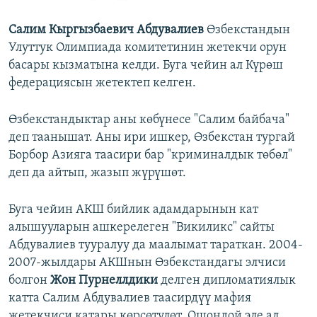
Салим Кыргызбаевич Абдувалиев
Өзбекстандын
Улуттук Олимпиада комитетинин жетекчи орун
басары кызматына келди. Буга чейин ал Күрөш
федерациясын жетектеп келген.
Өзбекстандыктар аны көбүнесе "Салим байбача"
деп таанышат. Аны ири ишкер, Өзбекстан тургай
Борбор Азияга таасири бар "криминалдык төбөл"
деп да айтып, жазып жүрүшөт.
Буга чейин АКШ бийлик адамдарынын кат
алышууларын ашкерелеген "Викиликс" сайты
Абдувалиев тууралуу да маалымат тараткан. 2004-
2007-жылдары АКШнын Өзбекстандагы элчиси
болгон
Жон Пурнеллдики
делген дипломатиялык
катта Салим Абдувалиев таасирдүү мафия
жетекчиси катары көрсөтүлөт. Ошондой эле ал