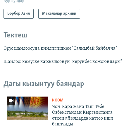
Куржундар
Борбор Азия
Макалалар архиви
Тектеш
Орус шайлоосуна кийлигишкен "Салимбай байбачча"
Шайлоо: көмүскө каржылоонун "көрүнбөс кожоюндары"
Дагы кызыктуу баяндар
КООМ
Чоң-Кара жана Таш-Төбө:
Өзбекстандан Кыргызстанга
өткөн айылдарда каттоо иши
башталды