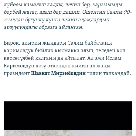
күйөөм камалып калды, чечип бер, карызымды
бербей жатат, алып бер дешип. Ошентип Салим 90-
жылдан бүгүнкү күнгө чейин адамдардын
арзуусундагы образга айланган.
Бирок, акыркы жылдары Салим байбачаны
каримовдук бийлик кысмакка алып, теледен көп
көрсөтүлбөй калганы да айтылат. Ал эми Ислам
Каримовдун көзү өткөндөн кийин ал жаңы
президент
Шавкат Мирзиёевдин
тилин тапкандай.