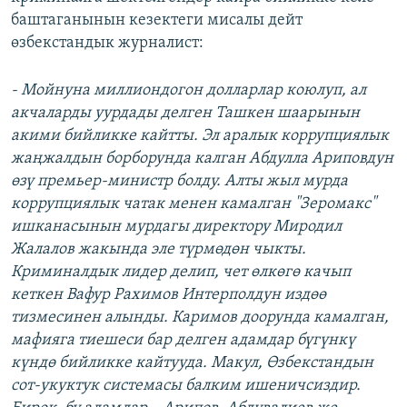
баштаганынын кезектеги мисалы дейт
өзбекстандык журналист:
- Мойнуна миллиондогон долларлар коюлуп, ал
акчаларды уурдады делген Ташкен шаарынын
акими бийликке кайтты. Эл аралык коррупциялык
жаңжалдын борборунда калган Абдулла Ариповдун
өзү премьер-министр болду. Алты жыл мурда
коррупциялык чатак менен камалган "Зеромакс"
ишканасынын мурдагы директору Миродил
Жалалов жакында эле түрмөдөн чыкты.
Криминалдык лидер делип, чет өлкөгө качып
кеткен Вафур Рахимов Интерполдун издөө
тизмесинен алынды. Каримов доорунда камалган,
мафияга тиешеси бар делген адамдар бүгүнкү
күндө бийликке кайтууда. Макул, Өзбекстандын
сот-укуктук системасы балким ишеничсиздир.