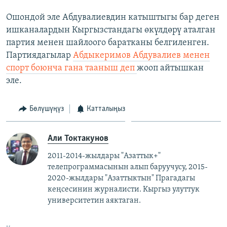
Ошондой эле Абдувалиевдин катыштыгы бар деген
ишканалардын Кыргызстандагы өкүлдөрү аталган
партия менен шайлоого баратканы белгиленген.
Партиядагылар
Абдыкеримов Абдувалиев менен
спорт боюнча гана тааныш деп
жооп айтышкан
эле.
Бөлүшүңүз
Катталыңыз
Али Токтакунов
2011-2014-жылдары "Азаттык+"
телепрограммасынын алып баруучусу, 2015-
2020-жылдары "Азаттыктын" Прагадагы
кеңсесинин журналисти. ​
Кыргыз улуттук
университетин аяктаган.