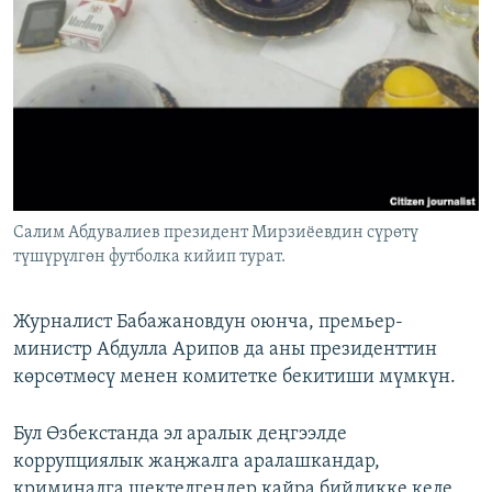
Салим Абдувалиев президент Мирзиёевдин сүрөтү
түшүрүлгөн футболка кийип турат.
​Журналист Бабажановдун оюнча, премьер-
министр Абдулла Арипов да аны президенттин
көрсөтмөсү менен комитетке бекитиши мүмкүн.
Бул Өзбекстанда эл аралык деңгээлде
коррупциялык жаңжалга аралашкандар,
криминалга шектелгендер кайра бийликке келе