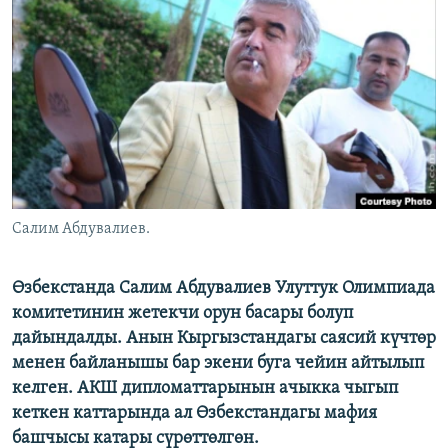
ОНЛАЙН ШЕРИНЕ
ЭЖЕ-СИҢДИЛЕР
АЗАТТЫК+
ЫҢГАЙСЫЗ СУРООЛОР
ЭЕ/АРнун бардык сайттары
Салим Абдувалиев.
Өзбекстанда Салим Абдувалиев Улуттук Олимпиада
комитетинин жетекчи орун басары болуп
дайындалды. Анын Кыргызстандагы саясий күчтөр
менен байланышы бар экени буга чейин айтылып
келген. АКШ дипломаттарынын ачыкка чыгып
кеткен каттарында ал Өзбекстандагы мафия
башчысы катары сүрөттөлгөн.