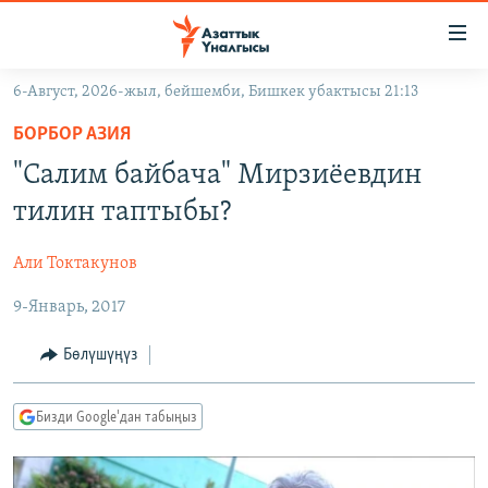
Линктер
Мазмунга
өтүңүз
6-Август, 2026-жыл, бейшемби, Бишкек убактысы 21:13
Навигацияга
ЖАҢЫЛЫКТАР
өтүңүз
БОРБОР АЗИЯ
КЫРГЫЗСТАН
Издөөгө
"Салим байбача" Мирзиёевдин
салыңыз
ДҮЙНӨ
КЫРГЫЗСТАН
тилин таптыбы?
УКРАИНА
САЯСАТ
ДҮЙНӨ
Али Токтакунов
АТАЙЫН ИЛИКТӨӨ
ЭКОНОМИКА
БОРБОР АЗИЯ
9-Январь, 2017
ТВ ПРОГРАММАЛАР
МАДАНИЯТ
ПОДКАСТ
БҮГҮН АЗАТТЫКТА
Бөлүшүңүз
ӨЗГӨЧӨ ПИКИР
ЭКСПЕРТТЕР ТАЛДАЙТ
Бизди Google'дан табыңыз
БИЗ ЖАНА ДҮЙНӨ
Русский
ДАНИСТЕ