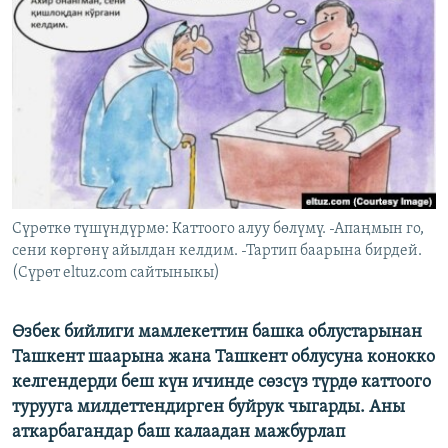
ОНЛАЙН ШЕРИНЕ
ЭЖЕ-СИҢДИЛЕР
АЗАТТЫК+
ЫҢГАЙСЫЗ СУРООЛОР
ЭЕ/АРнун бардык сайттары
Сүрөткө түшүндүрмө: Каттоого алуу бөлүмү. -Апаңмын го,
сени көргөнү айылдан келдим. -Тартип баарына бирдей.
(Сүрөт eltuz.com сайтыныкы)
Өзбек бийлиги мамлекеттин башка облустарынан
Ташкент шаарына жана Ташкент облусуна конокко
келгендерди беш күн ичинде сөзсүз түрдө каттоого
турууга милдеттендирген буйрук чыгарды. Аны
аткарбагандар баш калаадан мажбурлап