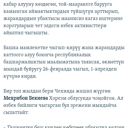
кабар алууну көздөгөн, той-мааракеге барууга
камынган аймактыктардын түйшүгүн арттырып,
жарандардын убактысы маанисиз кагаз иштерине
коротуларын чет элдеги өзбек активисттери
айыптап чыгышты.
Башка мамлекетке чыгып-кирүү жана жарандарды
каттоого алуу боюнча республикалык
башкармалыктын маалыматына таянсак, өкмөттүн
мындай буйругу 26-февралда чыгып, 1-апрелден
күчүнө кирди.
Бир топ жылдан бери Чехияда жашап жүргөн
Мехрибон Бекиева
Хорезм облусунда чоңойгон. Ал
өзбек бийлиги чыгарган бул эрежени мындайча
сыпаттайт:
-
Ташкентке беш күндөн көбүрөөк убакытка келген