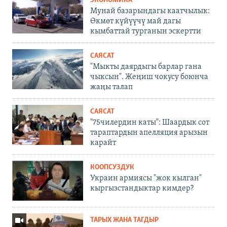
ЭКОНОМИКА
Мунай базарындагы каатчылык:
Өкмөт күйүүчү май дагы
кымбаттай турганын эскертти
САЯСАТ
"Мыкты даярдыгы барлар гана
чыксын". Жеңиш чокусу боюнча
жаңы талап
САЯСАТ
"75чилердин каты": Шаардык сот
тараптардын апелляция арызын
карайт
КООПСУЗДУК
Украин армиясы "жок кылган"
кыргызстандыктар кимдер?
ТАРЫХ ЖАНА ТАГДЫР