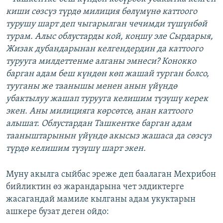
киши сөзсүз түрдө милиция бөлүмүнө каттоого
турушу шарт деп чыгарылган чечимди түшүнбөй
турам. Алыс облустарды кой, коңшу эле Сырдарыя,
Жизак дубандарынан келгендердин да каттоого
турууга милдеттенме алганы эмнеси? Конокко
барган адам беш күндөн көп жашай турган болсо,
тууганы же таанышы менен анын үйүндө
убактылуу жашап турууга келишим түзүшү керек
экен. Аны милицияга көрсөтсө, анан каттоого
алышат. Облустардан Ташкентке барган адам
тааныштарынын үйүндө акысыз жашаса да сөзсүз
түрдө келишим түзүшү шарт экен.
Муну акылга сыйбас эреже деп баалаган Мехрибон
бийликтин өз жарандарына чет элдиктерге
жасагандай мамиле кылганы адам укуктарын
ашкере бузат деген ойдо: