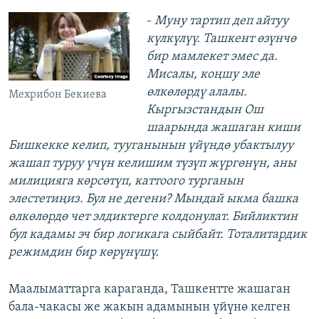
-
Муну тартип деп айтуу
күлкүлүү. Ташкент өзүнчө
бир мамлекет эмес да.
Мисалы, коңшу эле
өлкөлөрдү алалы.
Мехрибон Бекиева
Кыргызстандын Ош
шаарында жашаган киши
Бишкекке келип, тууганынын үйүндө убактылуу
жашап туруу үчүн келишим түзүп жүргөнүн, аны
милицияга көрсөтүп, каттоого турганын
элестетиңиз. Бул не дегени? Мындай ыкма башка
өлкөлөрдө чет элдиктерге колдонулат. Бийликтин
бул кадамы эч бир логикага сыйбайт. Тоталитардик
режимдин бир көрүнүшү.
Маалыматтарга караганда, Ташкентте жашаган
бала-чакасы же жакын адамынын үйүнө келген