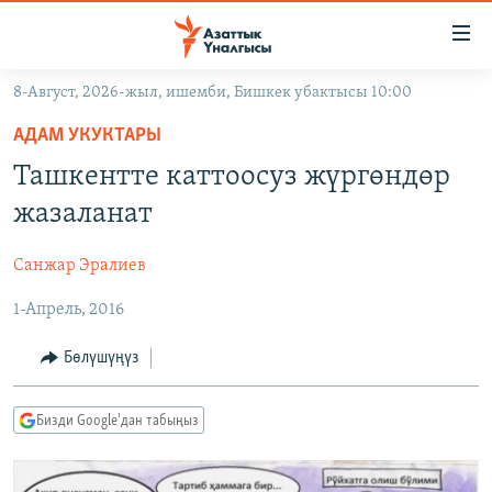
Линктер
Мазмунга
өтүңүз
8-Август, 2026-жыл, ишемби, Бишкек убактысы 10:00
Навигацияга
ЖАҢЫЛЫКТАР
өтүңүз
АДАМ УКУКТАРЫ
КЫРГЫЗСТАН
Издөөгө
Ташкентте каттоосуз жүргөндөр
салыңыз
ДҮЙНӨ
КЫРГЫЗСТАН
жазаланат
УКРАИНА
САЯСАТ
ДҮЙНӨ
Санжар Эралиев
АТАЙЫН ИЛИКТӨӨ
ЭКОНОМИКА
БОРБОР АЗИЯ
1-Апрель, 2016
ТВ ПРОГРАММАЛАР
МАДАНИЯТ
ПОДКАСТ
БҮГҮН АЗАТТЫКТА
Бөлүшүңүз
ӨЗГӨЧӨ ПИКИР
ЭКСПЕРТТЕР ТАЛДАЙТ
Бизди Google'дан табыңыз
БИЗ ЖАНА ДҮЙНӨ
Русский
ДАНИСТЕ