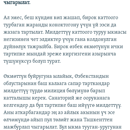
чыгарылат.
Ал эмес, беш күндөн көп жашап, бирок каттоого
турбаган жаранды коноктогону үчүн үй ээси да
жазага тартылат. Милдеттүү каттоого туруу ыкмасы
негизинен чет элдиктер үчүн гана колдонулган
дүйнөлүк тажрыйба. Бирок өзбек өкмөтүнүн ички
тартипке мындай эреже киргизгени азырынча
түшүнүксүз болуп турат.
Өкмөттүн буйругуна ылайык, Өзбекстандын
облустарынан баш калаага сапар тарткандар
милдеттүү түрдө милиция бөлүмүнө барып
катталышы керек. Санаторий же ооруканага
келгендер да бул тартипке баш ийүүгө милдеттүү.
Аны аткарбагандар эң аз айлык акынын үч эсе
өлчөмүндө айып пул төлөйт жана Ташкенттен
мажбурлап чыгарылат. Бул ыкма тууган-уругунан