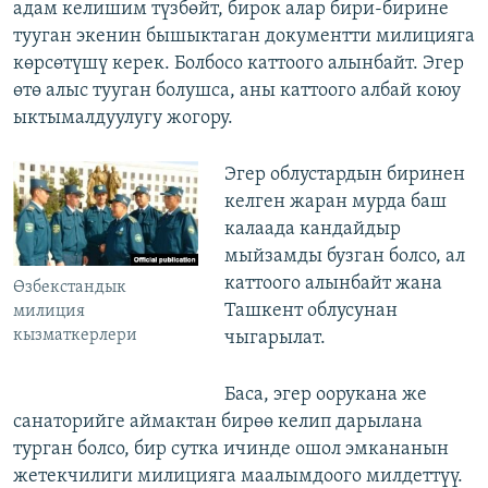
адам келишим түзбөйт, бирок алар бири-бирине
тууган экенин бышыктаган документти милицияга
көрсөтүшү керек. Болбосо каттоого алынбайт. Эгер
өтө алыс тууган болушса, аны каттоого албай коюу
ыктымалдуулугу жогору.
Эгер облустардын биринен
келген жаран мурда баш
калаада кандайдыр
мыйзамды бузган болсо, ал
каттоого алынбайт жана
Өзбекстандык
Ташкент облусунан
милиция
кызматкерлери
чыгарылат.
Баса, эгер оорукана же
санаторийге аймактан бирөө келип дарылана
турган болсо, бир сутка ичинде ошол эмкананын
жетекчилиги милицияга маалымдоого милдеттүү.