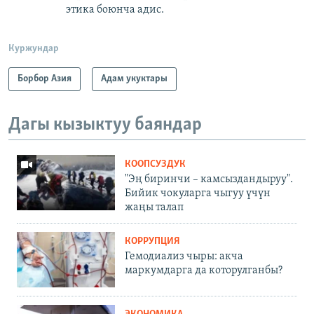
этика боюнча адис.
Куржундар
Борбор Азия
Адам укуктары
Дагы кызыктуу баяндар
КООПСУЗДУК
"Эң биринчи – камсыздандыруу".
Бийик чокуларга чыгуу үчүн
жаңы талап
КОРРУПЦИЯ
Гемодиализ чыры: акча
маркумдарга да которулганбы?