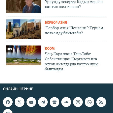
Үркүндү эскерүү: Кадыр мерген
кантип жол тоскон?
БОРБОР АЗИЯ
"Борбор Азия Шенгени": Туризм
чөлкөмдү байытабы?
КООМ
Чоң-Кара жана Таш-Төбө:
Өзбекстандан Кыргызстанга
өткөн айылдарда каттоо иши
башталды
ОНЛАЙН ШЕРИНЕ