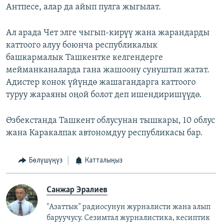
Антпесе, алар да айып пулга жыгылат.
Ал арада Чет элге чыгып-кирүү жана жарандарды
каттоого алуу боюнча республикалык
башкармалык Ташкентке келгендерге
мейманканаларда гана жашоону сунуштап жатат.
Адистер конок үйүндө жашагандарга каттоого
туруу жараяны оңой болот деп ишендиришүүдө.
Өзбекстанда Ташкент облусунан тышкары, 10 облус
жана Каракалпак автономдуу республикасы бар.
Бөлүшүңүз
Катталыңыз
Санжар Эралиев
"Азаттык" радиосунун журналисти жана алып
баруучусу. Сезимтал журналистика, кесиптик