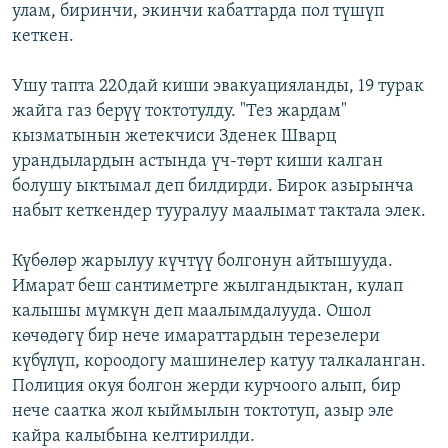
улам, биринчи, экинчи кабаттарда пол түшүп
кеткен.
Ушу тапта 220дай киши эвакуацияланды, 19 турак
жайга газ берүү токтотулду. "Тез жардам"
кызматынын жетекчиси Зденек Шварц
урандылардын астында үч-төрт киши калган
болушу ыктымал деп билдирди. Бирок азырынча
набыт кеткендер тууралуу маалымат тактала элек.
Күбөлөр жарылуу күчтүү болгонун айтышууда.
Имарат беш сантиметрге жылгандыктан, кулап
калышы мүмкүн деп маалымдалууда. Ошол
көчөдөгү бир нече имараттардын терезелери
күбүлүп, короодогу машинелер катуу талкаланган.
Полиция окуя болгон жерди курчоого алып, бир
нече саатка жол кыймылын токтотуп, азыр эле
кайра калыбына келтирилди.