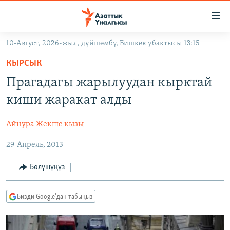
Линктер
Мазмунга
өтүңүз
10-Август, 2026-жыл, дүйшөмбү, Бишкек убактысы 13:15
Навигацияга
ЖАҢЫЛЫКТАР
өтүңүз
КЫРСЫК
КЫРГЫЗСТАН
Издөөгө
Прагадагы жарылуудан кырктай
салыңыз
ДҮЙНӨ
КЫРГЫЗСТАН
киши жаракат алды
УКРАИНА
САЯСАТ
ДҮЙНӨ
Айнура Жекше кызы
АТАЙЫН ИЛИКТӨӨ
ЭКОНОМИКА
БОРБОР АЗИЯ
29-Апрель, 2013
ТВ ПРОГРАММАЛАР
МАДАНИЯТ
ПОДКАСТ
БҮГҮН АЗАТТЫКТА
Бөлүшүңүз
ӨЗГӨЧӨ ПИКИР
ЭКСПЕРТТЕР ТАЛДАЙТ
Бизди Google'дан табыңыз
БИЗ ЖАНА ДҮЙНӨ
Русский
ДАНИСТЕ