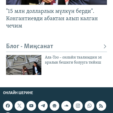
"15 млн долларлык мүлкүн берди".
Конгантиевди абактан алып калган
чечим
Блог - Миңсанат
Ала-Тоо – онлайн таалимдин эл
аралык бешиги болууга тийиш
ОНЛАЙН ШЕРИНЕ