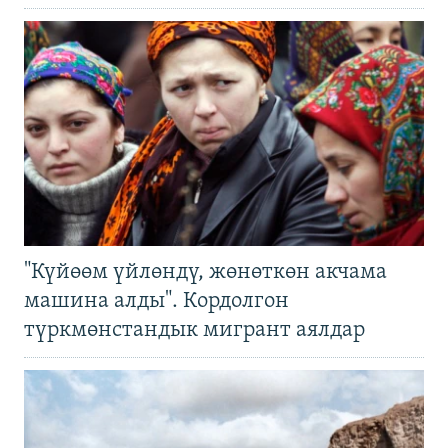
"Күйөөм үйлөндү, жөнөткөн акчама
машина алды". Кордолгон
түркмөнстандык мигрант аялдар