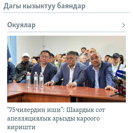
Дагы кызыктуу баяндар
Окуялар
"75чилердин иши": Шаардык сот
апелляциялык арызды кароого
киришти