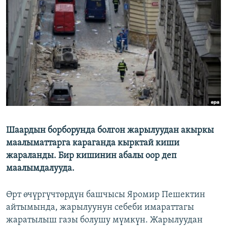
ОНЛАЙН ШЕРИНЕ
ЭЖЕ-СИҢДИЛЕР
АЗАТТЫК+
ЫҢГАЙСЫЗ СУРООЛОР
ЭЕ/АРнун бардык сайттары
Шаардын борборунда болгон жарылуудан акыркы
маалыматтарга караганда кырктай киши
жараланды. Бир кишинин абалы оор деп
маалымдалууда.
Өрт өчүргүчтөрдүн башчысы Яромир Пешектин
айтымында, жарылуунун себеби имараттагы
жаратылыш газы болушу мүмкүн. Жарылуудан