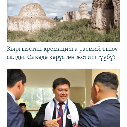
Кыргызстан кремацияга расмий тыюу
салды. Өлкөдө көрүстөн жетиштүүбү?