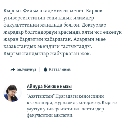
Кырсык Фильм академиясы менен Карлов
университетинин социалдык илимдер
факультетинин жанында болгон. Доктурлар
жарадар болгондордун арасында алты чет өлкөлүк
жаран бардыгын кабарлаган. Алардын экөө
казакстандык экендиги тастыкталды.
Кыргызстандыктар жабыркаган жок.
Бөлүшүңүз
Катталыңыз
Айнура Жекше кызы
"Азаттыктын" Прагадагы кеңсесинин
кызматкери, журналист, котормочу. Кыргыз
улуттук университетинин чет тилдер
факультетин аяктаган.