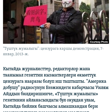
ОНЛАЙН ШЕРИНЕ
ЭЖЕ-СИҢДИЛЕР
АЗАТТЫК+
ЫҢГАЙСЫЗ СУРООЛОР
ЭЕ/АРнун бардык сайттары
"Түштүк жумалыгы": цензурага каршы демонстрация, 7-
январ, 2013-ж.
Кытайда журналисттер, редакторлор жана
таанымал гезиттин кызматкерлери өкмөттүк
цензурага нааразы болуп иш ташташты. "Америка
добушу" радиосунун Бээжиндеги кабарчысы Уилям
Айддын билдиришинче, «Түштүк жумалыгы»
гезитинин айланасындагы бул окуядан улам,
Кытайда бийлик башчысы алмашкандан бери