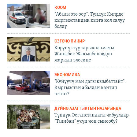
КООМ
"Абалы өтө оор". Түндүк Кипрде
кыргызстандык кызга кол салуу
болду
ӨЗГӨЧӨ ПИКИР
Көрүнүктүү тарыхнаамачы
Жаныбек Жакыпбековдун
жаркын элесине
ЭКОНОМИКА
"Күйүүчү май дагы кымбаттайт".
Кыргызстан абалдан кантип
чыгат?
ДҮЙНӨ АЗАТТЫКТЫН НАЗАРЫНДА
Түндүк Ооганстандагы чабуулдар
"Талибан" үчүн чоң сынообу?