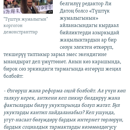
белгилүү редактор Ли
Датоң болсо «Түштүк
жумалыгынын»
"Түштүк жумалыгын"
айланасындагы кырдаал
коргогон
демонстранттар
бийликтерди азыркыдай
жаңылыктардын ар бир
сөзүн электен өткөрүп,
текшерүү таптакыр зарыл эмес экендигине
ынандырат деп үмүттөнөт. Анын көз карашында,
бирок сөз эркиндиги тармагында өзгөрүш жеңил
болбойт:
- Өзгөрүш жана реформа оңой болбойт. Ал үчүн көп
талкуу керек, анткени кеп пикир билдирүү жана
фактыларды билүү укуктарында болуп жатат. Бул
укуктарды кантип пайдаланабыз? Кеп ушунда,
үгүт-насаат бөлүмдөрү бардык интернет төрлөрүн,
бардык социалдык тармактарды көзөмөлдөгүсү