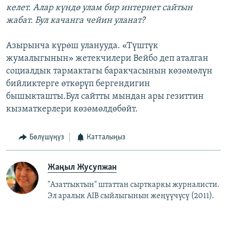
келет. Алар күндө улам бир интернет сайтын
жабат. Бул качанга чейин уланат?
Азырынча күрөш уланууда. «Түштүк
жумалыгынын» жетекчилери Вейбо деп аталган
социалдык тармактагы баракчасынын көзөмөлүн
бийликтерге өткөрүп бергендигин
бышыкташты.Бул сайтты мындан ары гезиттин
кызматкерлери көзөмөлдөбөйт.
Бөлүшүңүз
Катталыңыз
Жаңыл Жусупжан
"Азаттыктын" штаттан сырткаркы журналисти.
Эл аралык AIB сыйлыгынын жеңүүчүсү (2011).