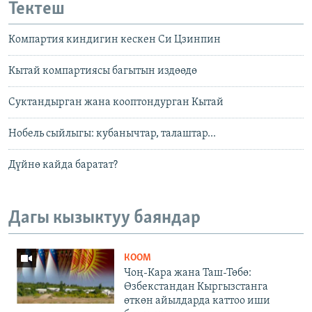
Тектеш
Компартия киндигин кескен Си Цзинпин
Кытай компартиясы багытын издөөдө
Суктандырган жана кооптондурган Кытай
Нобель сыйлыгы: кубанычтар, талаштар...
Дүйнө кайда баратат?
Дагы кызыктуу баяндар
КООМ
Чоң-Кара жана Таш-Төбө:
Өзбекстандан Кыргызстанга
өткөн айылдарда каттоо иши