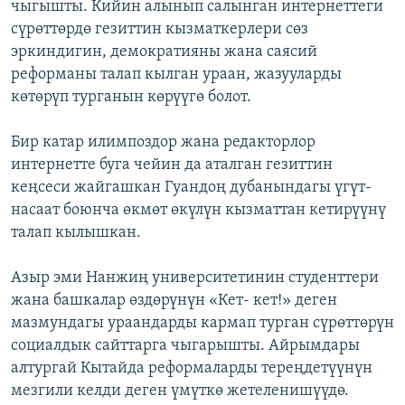
чыгышты. Кийин алынып салынган интернеттеги
сүрөттөрдө гезиттин кызматкерлери сөз
эркиндигин, демократияны жана саясий
реформаны талап кылган ураан, жазууларды
көтөрүп турганын көрүүгө болот.
Бир катар илимпоздор жана редакторлор
интернетте буга чейин да аталган гезиттин
кеңсеси жайгашкан Гуандоң дубанындагы үгүт-
насаат боюнча өкмөт өкүлүн кызматтан кетирүүнү
талап кылышкан.
Азыр эми Нанжиң университетинин студенттери
жана башкалар өздөрүнүн «Кет- кет!» деген
мазмундагы ураандарды кармап турган сүрөттөрүн
социалдык сайттарга чыгарышты. Айрымдары
алтургай Кытайда реформаларды тереңдетүүнүн
мезгили келди деген үмүткө жетеленишүүдө.