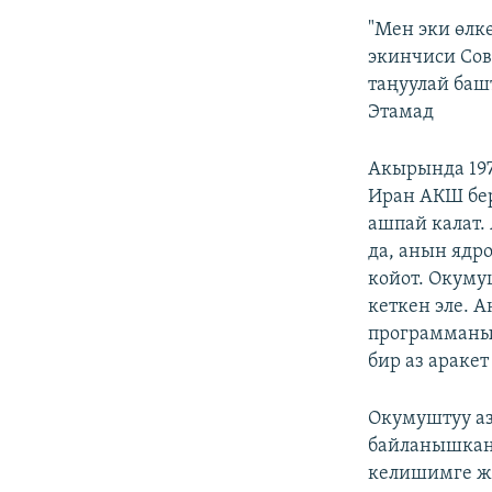
"Мен эки өлк
экинчиси Сове
таңуулай баш
Этамад
Акырында 19
Иран АКШ бер
ашпай калат.
да, анын ядр
койот. Окуму
кеткен эле. 
программаны 
бир аз аракет
Окумуштуу аз
байланышкан 
келишимге же