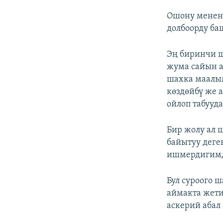
Ошону менен 
долбоорду ба
Эң биринчи 
жума сайын а
шахка маалым
көздөйбү же 
ойлоп табууда
Бир жолу ал 
байытуу деге
ишмердигимде
Бул суроого 
аймакта жети
аскерий абал