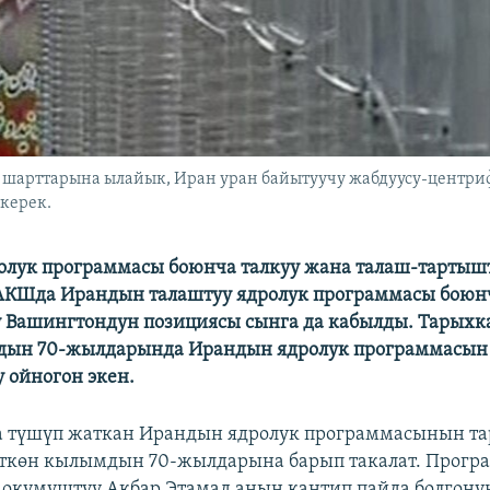
шарттарына ылайык, Иран уран байытуучу жабдуусу-центрифу
керек.
лук программасы боюнча талкуу жана талаш-тартыш
 АКШда Ирандын талаштуу ядролук программасы боюн
 Вашингтондун позициясы сынга да кабылды. Тарыхк
дын 70-жылдарында Ирандын ядролук программасын 
у ойногон экен.
а түшүп жаткан Ирандын ядролук программасынын т
ткөн кылымдын 70-жылдарына барып такалат. Прог
, окумуштуу Акбар Этамад анын кантип пайда болгону