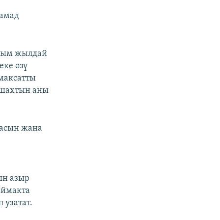
тамад
арым жылдай
еке өзү
 максатты
, шахтын аны
масын жана
ын азыр
аймакта
 узатат.