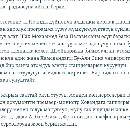
ык” радиосуна айтып берди.
 этегенде ал Иранды дүйнөнүн алдыңкы державалары
ган ядролук программа түзүү мүмкүнчүлүктөрүн сүйлө
уу алат. Шах Мохаммед Реза Палави саны өсүп баратк
екте энергия менен жетиштүү камсыздоо үчүн анын 
деген тыянакка келет. Швейцарияда билим алган, атом
оюнча адис жана Хамедандагы Бу-Али Сина универси
ад бир канча атомдук электр станцияларын куруунун
 максаттуулугун изилдөөгө киришет. Бир айдан соң а
хка сунуштайт.
 жарым сааттай окуп отуруп, менден көп нерселерди т
соң документти премьер-министр Ховейдага тапшыры
лору менен толук макулмун, муну так ушундай ишке
 айтты, -деди Акбар Этамад Франциядан телефон аркыл
 суроолоруна жооп берип жатып.