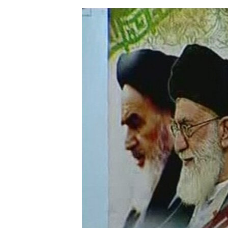
ЭЖЕ-СИҢДИЛЕР
АЗАТТЫК+
ЫҢГАЙСЫЗ СУРООЛОР