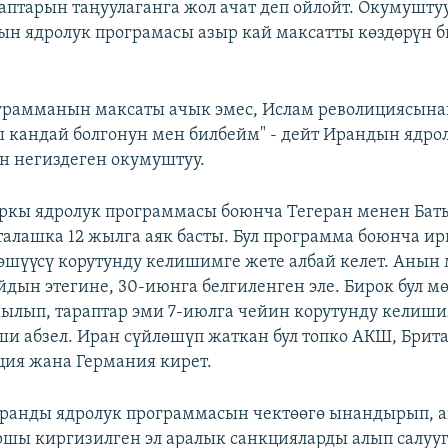
лаптарын таңуулаганга жол ачат деп ойлойт. Окумушту
н ядролук програмасы азыр кай максатты көздөрүн 
грамманын максаты ачык эмес, Ислам револициясын
 кандай болгонун мен билбейм" - дейт Ирандын ядро
 негиздеген окумуштуу.
ркы ядролук программасы боюнча Тегеран менен Ба
талашка 12 жылга аяк басты. Бул программа боюнча ир
өшүүсү корутунду келишимге жете албай келет. Анын
айдын этегине, 30-июнга белгиленген эле. Бирок бул м
ылып, тараптар эми 7-июлга чейин корутунду келиш
ши абзел. Иран сүйлөшүп жаткан бул топко АКШ, Брит
ция жана Германия кирет.
Иранды ядролук программасын чектөөгө ынандырып, 
ршы киргизилген эл аралык санкцияларды алып салуу