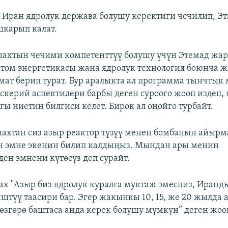
Иран ядролук держава болушу керектиги чечилип, Э
шкарып калат.
шахтын чечими компетенттүү болушу үчүн Этемад ж
том энергетикасы жана ядролук технология боюнча ж
ат берип турат. Бур аралыкта ал программа тынчтык
аскерий аспектилери барбы деген суроого жооп издеп
гы ниетин билгиси келет. Бирок ал оңойго турбайт.
шахтан сиз азыр реактор түзүү менен бомбанын айыр
н эмне экенин билип калдыңыз. Мындан ары менин
н эмнени күтөсүз деп сурайт.
шах "Азыр биз ядролук куралга муктаж эмеспиз, Иранд
штүү таасири бар. Эгер жакынкы 10, 15, же 20 жылда 
 өзгөрө баштаса анда керек болушу мүмкүн” деген жооп