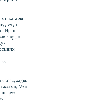
нын катары
шүү үчүн
ан Иран
булактарын
дук
тетинин
л өз
актап сурады.
п жатып, Мен
 ашыруу
уу