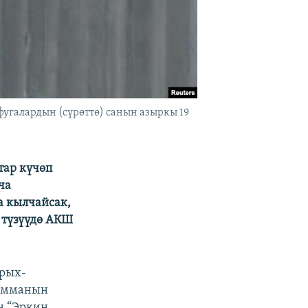
галардын (сүрөттө) санын азыркы 19
тар күчөп
ча
а кылчайсак,
түзүүдө АКШ
арых-
рамманын
н “Эркин