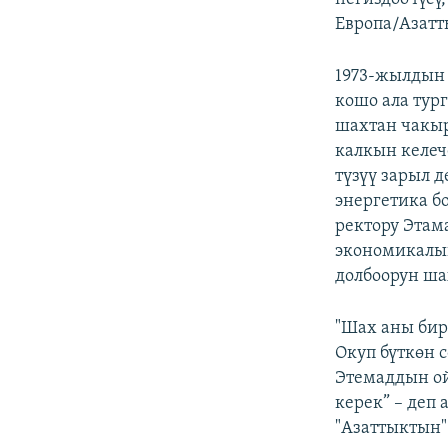
Европа/Азатт
1973-жылдын
кошо ала тур
шахтан чакыр
калкын келеч
түзүү зарыл 
энергетика б
ректору Этам
экономикалык
долбоорун ша
"Шах аны бир
Окуп бүткөн 
Этемаддын ой
керек” – деп
"Азаттыктын"