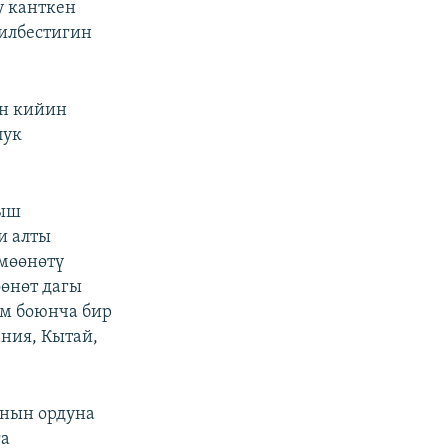
у канткен
билбестигин
ан кийин
лук
тыш
и алты
 мөөнөтү
өөнөт дагы
им боюнча бир
ания, Кытай,
анын ордуна
га