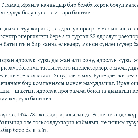
Этамад Иранга качандыр бир бомба керек болуп калс
үнчүлүк болушуна кам көрө баштайт.
н дымактуу жарандык ядролук программасын ишке а
 электр энергиясын бере ала турган 23 ядролук раект
чүн батыштын бир канча өлкөлөрү менен сүйлөшүүлөр б
геран ядролук куралды жайылтпоону, ядролук курал ж
ри жүрбөгөнүн тастыктоого инспекторлорго мүмкүнд
елишимге кол койот. Ушул эле жылы Бушерде эки реак
ниянын бир компаниясы менен макулдашат. Иран ошо
дашы – шахтын ядролук программа боюнча дымагын к
үү жүргүзө баштайт.
зүнчө, 1974-78- жылдар аралыгында Вашингтондо жүр
башында эле тоскоолдуктарга кабылып, келишим түзү
бар бере баштайт.