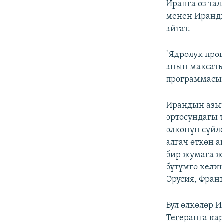
Иранга өз та
менен Иранды
айтат.
"Ядролук про
анын максаты
программасын
Ирандын азы
ортосундагы 
өлкөнүн сүйл
алгач өткөн 
бир жумага ж
бүтүмгө кели
Орусия, Фран
Бул өлкөлөр 
Тегеранга ка