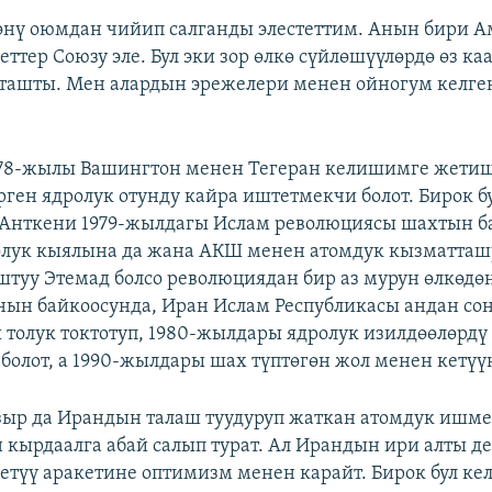
өнү оюмдан чийип салганды элестеттим. Анын бири А
ттер Союзу эле. Бул эки зор өлкө сүйлөшүүлөрдө өз ка
ташты. Мен алардын эрежелери менен ойногум келген
78-жылы Вашингтон менен Тегеран келишимге жетиш
ген ядролук отунду кайра иштетмекчи болот. Бирок б
 Анткени 1979-жылдагы Ислам революциясы шахтын б
олук кыялына да жана АКШ менен атомдук кызматташу
штуу Этемад болсо революциядан бир аз мурун өлкөдө
Анын байкоосунда, Иран Ислам Республикасы андан со
толук токтотуп, 1980-жылдары ядролук изилдөөлөрдү
 болот, а 1990-жылдары шах түптөгөн жол менен кетүүн
ыр да Ирандын талаш туудуруп жаткан атомдук ишм
кырдаалга абай салып турат. Ал Ирандын ири алты д
түү аракетине оптимизм менен карайт. Бирок бул к