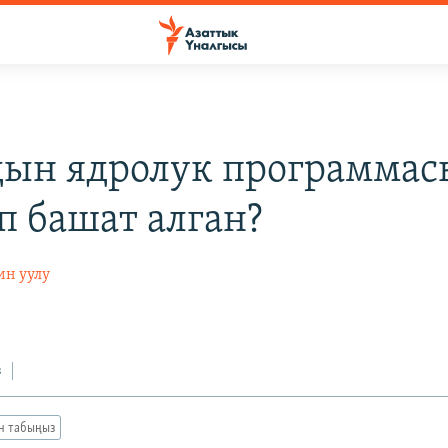
ын ядролук программас
п башат алган?
н уулу
з
ан табыңыз