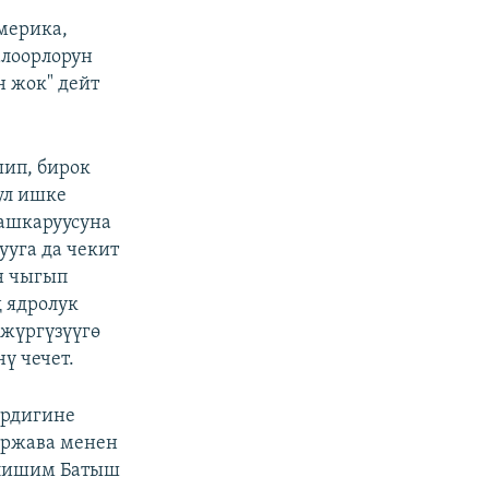
мерика,
алоорлорун
 жок" дейт
ип, бирок
ул ишке
ашкаруусуна
уга да чекит
н чыгып
ң ядролук
 жүргүзүүгө
ү чечет.
ердигине
ержава менен
елишим Батыш