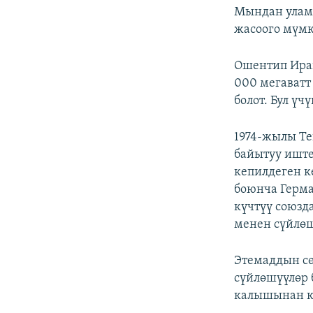
Мындан улам 
жасоого мүмк
Ошентип Ира
000 мегаватт
болот. Бул ү
1974-жылы Те
байытуу иште
кепилдеген к
боюнча Герма
күчтүү союз
менен сүйлөш
Этемаддын сө
сүйлөшүүлөр 
калышынан ка