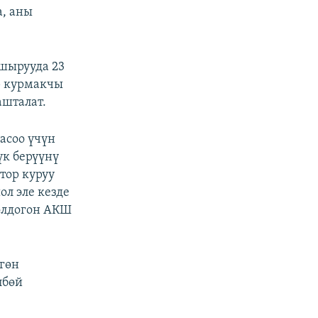
а, аны
шырууда 23
ор курмакчы
ашталат.
асоо үчүн
үк берүүнү
тор куруу
л эле кезде
олдогон АКШ
гөн
лбөй