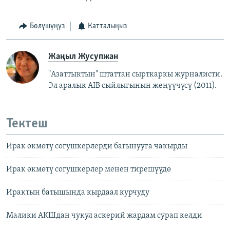
Бөлүшүңүз
Катталыңыз
Жаңыл Жусупжан
"Азаттыктын" штаттан сырткаркы журналисти.
Эл аралык AIB сыйлыгынын жеңүүчүсү (2011).
Тектеш
Ирак өкмөтү согушкерлерди багынууга чакырды
Ирак өкмөтү согушкерлер менен тирешүүдө
Ирактын батышында кырдаал курчуду
Малики АКШдан чукул аскерий жардам сурап келди