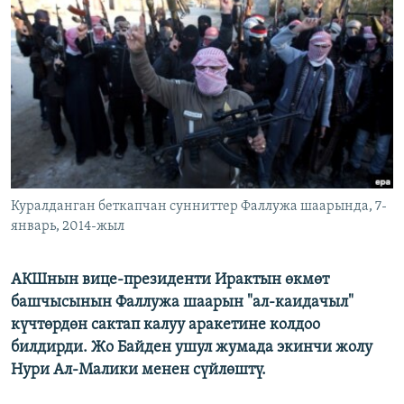
ОНЛАЙН ШЕРИНЕ
ЭЖЕ-СИҢДИЛЕР
АЗАТТЫК+
ЫҢГАЙСЫЗ СУРООЛОР
ЭЕ/АРнун бардык сайттары
Куралданган беткапчан сунниттер Фаллужа шаарында, 7-
январь, 2014-жыл
АКШнын вице-президенти Ирактын өкмөт
башчысынын Фаллужа шаарын "ал-каидачыл"
күчтөрдөн сактап калуу аракетине колдоо
билдирди. Жо Байден ушул жумада экинчи жолу
Нури Ал-Малики менен сүйлөштү.