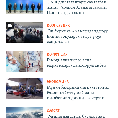
"ЕАЭБдин талаптары сакталбай
жатат". Чолпон-Атадагы саммит,
Пашиняндын сыны
КООПСУЗДУК
"Эң биринчи – камсыздандыруу".
Бийик чокуларга чыгуу үчүн
жаңы талап
КОРРУПЦИЯ
Гемодиализ чыры: акча
маркумдарга да которулганбы?
ЭКОНОМИКА
Мунай базарындагы каатчылык:
Өкмөт күйүүчү май дагы
кымбаттай турганын эскертти
САЯСАТ
"Мыкты даярдыгы барлар гана