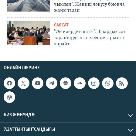
чыксын". Жеңиш чокусу боюнча
жаңы талап
САЯСАТ
"75чилердин каты": Шаардык сот
тараптардын апелляция арызын
карайт
ОНЛАЙН ШЕРИНЕ
БИЗ ЖӨНҮНДӨ
"АЗАТТЫКТЫН" САНДЫГЫ