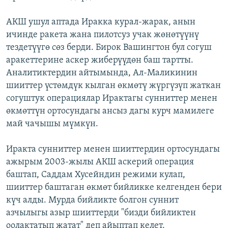
АКШ ушул аптада Иракка курал-жарак, анын
ичинде ракета жана пилотсуз учак жөнөтүүнү
тездетүүгө сөз берди. Бирок Вашингтон бул согуш
аракеттерине аскер жиберүүдөн баш тартты.
Аналитиктердин айтымында, Ал-Маликинин
шииттер үстөмдүк кылган өкмөтү жүргүзүп жаткан
согуштук операциялар Ирактагы сунниттер менен
өкмөттүн ортосундагы ансыз дагы курч мамилеге
май чачышы мүмкүн.
Иракта сунниттер менен шииттердин ортосундагы
ажырым 2003-жылы АКШ аскерий операция
баштап, Саддам Хусейндин режими кулап,
шииттер баштаган өкмөт бийликке келгенден бери
күч алды. Мурда бийликте болгон суннит
азчылыгы азыр шииттерди "бизди бийликтен
оолактатып жатат" деп айыптап келет.