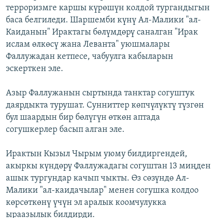
терроризмге каршы күрөшүн колдой тургандыгын
баса белгиледи. Шаршемби күнү Ал-Малики "ал-
Каиданын" Ирактагы бөлүмдөрү саналган "Ирак
ислам өлкөсү жана Леванта" уюшмалары
Фаллужадан кетпесе, чабуулга кабыларын
эскерткен эле.
Азыр Фаллужанын сыртында танктар согуштук
даярдыкта турушат. Сунниттер көпчүлүктү түзгөн
бул шаардын бир бөлүгүн өткөн аптада
согушкерлер басып алган эле.
Ирактын Кызыл Чырым уюму билдиргендей,
акыркы күндөрү Фаллужадагы согуштан 13 миңден
ашык тургундар качып чыкты. Өз сөзүндө Ал-
Малики "ал-каидачылар" менен согушка колдоо
көрсөткөнү үчүн эл аралык коомчулукка
ыраазылык билдирди.