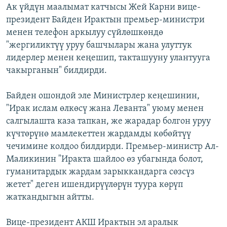
Ак үйдүн маалымат катчысы Жей Карни вице-
президент Байден Ирактын премьер-министри
менен телефон аркылуу сүйлөшкөндө
"жергиликтүү уруу башчылары жана улуттук
лидерлер менен кеңешип, такташууну улантууга
чакырганын" билдирди.
Байден ошондой эле Министрлер кеңешинин,
"Ирак ислам өлкөсү жана Леванта" уюму менен
салгылашта каза тапкан, же жарадар болгон уруу
күчтөрүнө мамлекеттен жардамды көбөйтүү
чечимине колдоо билдирди. Премьер-министр Ал-
Маликинин "Иракта шайлоо өз убагында болот,
гуманитардык жардам зарыккандарга сөзсүз
жетет" деген ишендирүүлөрүн туура көрүп
жаткандыгын айтты.
Вице-президент АКШ Ирактын эл аралык