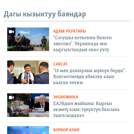
Дагы кызыктуу баяндар
АДАМ УКУКТАРЫ
"Согушка кеткенин билген
эмеспиз". Украинада эки
кыргызстандык окко учту
САЯСАТ
"15 млн долларлык мүлкүн берди".
Конгантиевди абактан алып
калган чечим
ЭКОНОМИКА
ЕАЭБдин жыйыны: Кыргыз
өкмөтү азык-түлүктүн баасына
тынчсызданат
БОРБОР АЗИЯ