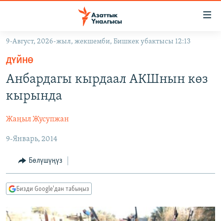
Линктер
Мазмунга
өтүңүз
9-Август, 2026-жыл, жекшемби, Бишкек убактысы 12:13
Навигацияга
ЖАҢЫЛЫКТАР
өтүңүз
ДҮЙНӨ
КЫРГЫЗСТАН
Издөөгө
Анбардагы кырдаал АКШнын көз
салыңыз
ДҮЙНӨ
КЫРГЫЗСТАН
кырында
УКРАИНА
САЯСАТ
ДҮЙНӨ
Жаңыл Жусупжан
АТАЙЫН ИЛИКТӨӨ
ЭКОНОМИКА
БОРБОР АЗИЯ
9-Январь, 2014
ТВ ПРОГРАММАЛАР
МАДАНИЯТ
ПОДКАСТ
БҮГҮН АЗАТТЫКТА
Бөлүшүңүз
ӨЗГӨЧӨ ПИКИР
ЭКСПЕРТТЕР ТАЛДАЙТ
Бизди Google'дан табыңыз
БИЗ ЖАНА ДҮЙНӨ
Русский
ДАНИСТЕ