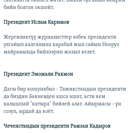
салтанатта бийлеп жатат. Кыязы бул анын акыркы
бийи болгон окшойт.
Президент Ислам Каримов
Жергиликтүү журналисттер өзбек президенти
улгайып калганына карабай жыл сайын Нооруз
майрамында бийлээрин жазып келет.
Президент Эмомали Рахмон
Дагы бир кошунабыз - Тажикстандын президенти
да биздин Бакиевден ашса ашат, асти кем
калышпай "катыра" бийлей алат. Айырмасы - үн
созуп, ырдай да коёт.
Чеченстандын президенти Рамзан Кадыров