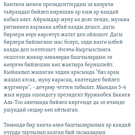
Канткен менен президенттердин эл көзүнчө
тайраңдап бийлеп киришин ар ким ар кандай
кабыл алат. Айрымдар муну ал деле пенде, музыка
ритминен кармана албай калды дешсе, дагы
бирлери өзүн көрсөтүп жатат деп ойлошот. Дагы
бирлери бийлигине мас болуп, элди көзгө илбей
калды деп эсептешет. Өзгөчө Кыргызстанга
окшогон жакыр өлкөлөрдө башчылардын эл
көзүнчө бийлешин көп жактыра беришпейт.
Кыйналып жашаган элдин арасында "биз араң
жашап атсак, муну карасаң, килтеңдеп бийлеп
жүргөнүн", - дечүлөр четтен табылат. Мындан 5-6
жыл мурда ошондогу президент Курманбек Бакиев
Ала-Тоо аянтында бийлеп киргенде да эл ичинде
ушундай сөздөр көп айтылган.
Төмөндө бир канча өлкө башчыларынын ар кандай
учурда тартылып калган бий тасмаларын