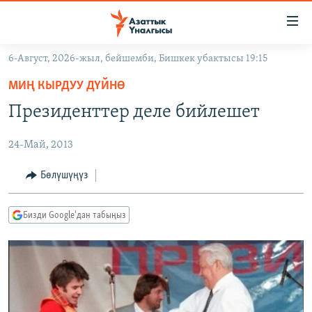
Линктер
Мазмунга
өтүңүз
6-Август, 2026-жыл, бейшемби, Бишкек убактысы 19:15
Навигацияга
ЖАҢЫЛЫКТАР
өтүңүз
МИҢ КЫРДУУ ДҮЙНӨ
КЫРГЫЗСТАН
Издөөгө
Президенттер деле бийлешет
салыңыз
ДҮЙНӨ
КЫРГЫЗСТАН
24-Май, 2013
УКРАИНА
САЯСАТ
ДҮЙНӨ
АТАЙЫН ИЛИКТӨӨ
ЭКОНОМИКА
БОРБОР АЗИЯ
Бөлүшүңүз
ТВ ПРОГРАММАЛАР
МАДАНИЯТ
Бизди Google'дан табыңыз
ПОДКАСТ
БҮГҮН АЗАТТЫКТА
ӨЗГӨЧӨ ПИКИР
ЭКСПЕРТТЕР ТАЛДАЙТ
БИЗ ЖАНА ДҮЙНӨ
Русский
ДАНИСТЕ