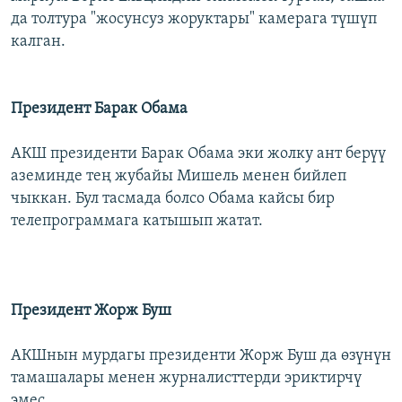
да толтура "жосунсуз жоруктары" камерага түшүп
калган.
Президент Барак Обама
АКШ президенти Барак Обама эки жолку ант берүү
аземинде тең жубайы Мишель менен бийлеп
чыккан. Бул тасмада болсо Обама кайсы бир
телепрограммага катышып жатат.
Президент Жорж Буш
АКШнын мурдагы президенти Жорж Буш да өзүнүн
тамашалары менен журналисттерди эриктирчү
эмес.