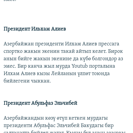
Президент Ильхам Алиев
Азербайжан президенти Илхам Алиев прессага
спортко жакын экенин такай айтып келет. Бирок
анын бийге жакын экенине да күбө болгондор аз
эмес. Бир канча жыл мурда Youtub порталына
Илхам Алиев кызы Лейланын үлпөт тоюнда
бийлегени чыккан.
Президент Абульфаз Эльчибей
Азербайжандын көзү өтүп кеткен мурдагы
президенти Абульфас Эльчибей Бакудагы бир