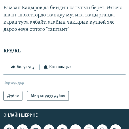
Рамзан Кадыров да бийдин катыгын берет. Өзгөчө
шаан-шөкөттөрдө жандуу музыка жаңырганда
карап тура албайт, атайын чакырык күтпөй эле
дароо өзүн ортого "таштайт"
RFE/RL
Бөлүшүңүз
Катталыңыз
Куржундар
Дүйнө
Миң кырдуу дүйнө
ОНЛАЙН ШЕРИНЕ