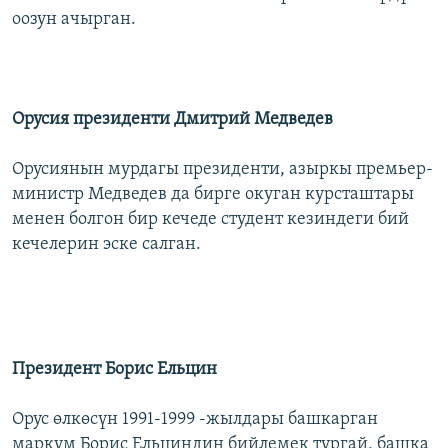
оозун ачырган.
Орусия президенти Дмитрий Медведев
Орусиянын мурдагы президенти, азыркы премьер-
министр Медведев да бирге окуган курсташтары
менен болгон бир кечеде студент кезиндеги бий
кечелерин эске салган.
Президент Борис Ельцин
Орус өлкөсүн 1991-1999 -жылдары башкарган
маркум Борис Ельциндин бийлемек тургай, башка