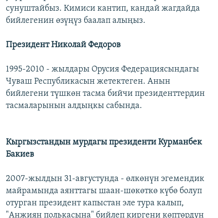
сунуштайбыз. Кимиси кантип, кандай жагдайда
бийлегенин өзүңүз баалап алыңыз.
Президент Николай Федоров
1995-2010 - жылдары Орусия Федерациясындагы
Чуваш Республикасын жетектеген. Анын
бийлегени түшкөн тасма бийчи президенттердин
тасмаларынын алдыңкы сабында.
Кыргызстандын мурдагы президенти Курманбек
Бакиев
2007-жылдын 31-августунда - өлкөнүн эгемендик
майрамында аянттагы шаан-шөкөткө күбө болуп
отурган президент капыстан эле тура калып,
"Анжиян полькасына" бийлеп киргени көптөрдүн