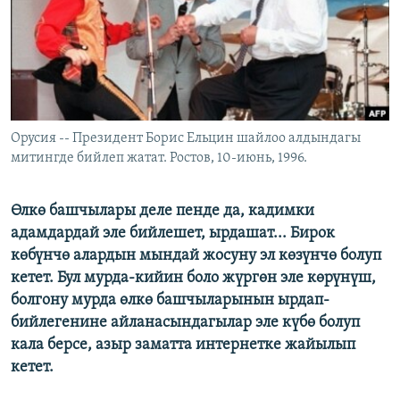
ОНЛАЙН ШЕРИНЕ
ЭЖЕ-СИҢДИЛЕР
АЗАТТЫК+
ЫҢГАЙСЫЗ СУРООЛОР
ЭЕ/АРнун бардык сайттары
Орусия -- Президент Борис Ельцин шайлоо алдындагы
митингде бийлеп жатат. Ростов, 10-июнь, 1996.
Өлкө башчылары деле пенде да, кадимки
адамдардай эле бийлешет, ырдашат... Бирок
көбүнчө алардын мындай жосуну эл көзүнчө болуп
кетет. Бул мурда-кийин боло жүргөн эле көрүнүш,
болгону мурда өлкө башчыларынын ырдап-
бийлегенине айланасындагылар эле күбө болуп
кала берсе, азыр заматта интернетке жайылып
кетет.